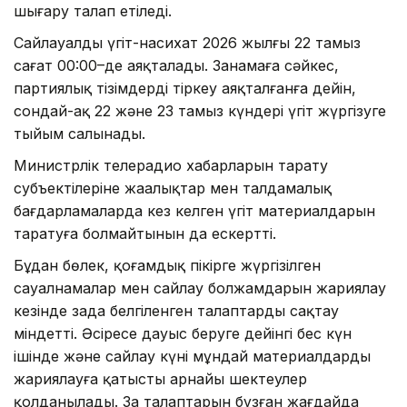
шығару талап етіледі.
Сайлауалды үгіт-насихат 2026 жылғы 22 тамыз
сағат 00:00–де аяқталады. Заңнамаға сәйкес,
партиялық тізімдерді тіркеу аяқталғанға дейін,
сондай-ақ 22 және 23 тамыз күндері үгіт жүргізуге
тыйым салынады.
Министрлік телерадио хабарларын тарату
субъектілеріне жаңалықтар мен талдамалық
бағдарламаларда кез келген үгіт материалдарын
таратуға болмайтынын да ескертті.
Бұдан бөлек, қоғамдық пікірге жүргізілген
сауалнамалар мен сайлау болжамдарын жариялау
кезінде заңда белгіленген талаптарды сақтау
міндетті. Әсіресе дауыс беруге дейінгі бес күн
ішінде және сайлау күні мұндай материалдарды
жариялауға қатысты арнайы шектеулер
қолданылады. Заң талаптарын бұзған жағдайда