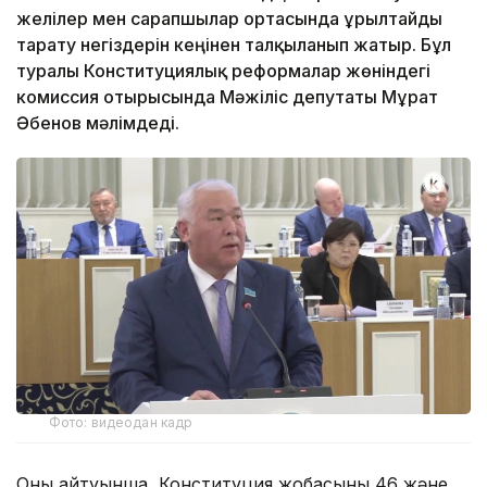
желілер мен сарапшылар ортасында Құрылтайды
тарату негіздерін кеңінен талқыланып жатыр. Бұл
туралы Конституциялық реформалар жөніндегі
комиссия отырысында Мәжіліс депутаты Мұрат
Әбенов мәлімдеді.
Фото: видеодан кадр
Оның айтуынша, Конституция жобасының 46 және