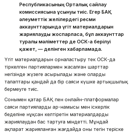
Республикасының Орталық сайлау
комиссиясына ұсынуы тиіс. Егер БАҚ
әлеуметтік желілердегі ресми
аккаунттарында үгіт материалдарын
жариялауды жоспарласа, бұл аккаунттар
туралы мәліметтер де ОСК-ға берілуі
қажет, — делінген хабарламада.
Үгіт материалдарын орналастыру тек ОСК-да
тіркелген партиялармен жасалған шарттар
негізінде жүзеге асырылады және олардың
талаптары қандай да бір саяси күшке артықшылық
бермеуге тиіс.
Сонымен қатар БАҚ пен онлайн-платформалар
саяси партиялардың ар-намысы мен іскерлік
беделіне нұқсан келтіретін материалдарды
жариялаудан бас тартуға міндетті. Мұндай
ақпарат жарияланған жағдайда оны тегін теріске