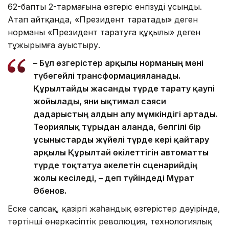
62-баптың 2-тармағына өзгеріс енгізуді ұсынды.
Атап айтқанда, «Президент таратады» деген
норманы «Президент таратуға құқылы» деген
тұжырымға ауыстыру.
– Бұл өзгерістер арқылы норманың мәні
түбегейлі трансформацияланады.
Құрылтайды жасанды түрде тарату қаупі
жойылады, яғни ықтимал саяси
дағдарыстың алдын алу мүмкіндігі артады.
Теориялық тұрғыдан алғанда, белгілі бір
ұсыныстарды жүйелі түрде кері қайтару
арқылы Құрылтай өкілеттігін автоматты
түрде тоқтатуға әкелетін сценарийдің
жолы кесіледі, – деп түйіндеді Мұрат
Әбенов.
Еске салсақ, қазіргі жаһандық өзгерістер дәуірінде,
төртінші өнеркәсіптік революция, технологиялық