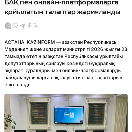
БАҚ пен онлайн-платформаларға
қойылатын талаптар жарияланды
АСТАНА. KAZINFORM — Қазақстан Республикасы
Мәдениет және ақпарат министрлігі 2026 жылғы 23
тамызда өтетін Қазақстан Республикасы Құрылтайы
депутаттарының сайлауы кезіндегі бұқаралық
ақпарат құралдары мен онлайн-платформаларды
пайдаланушыларға сақталуға тиіс заң талаптарын
еске салды.