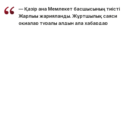
— Қазір ғана Мемлекет басшысының тиісті
Жарлығы жарияланды. Жұртшылық саяси
оқиғалар туралы алдын ала хабардар
етілді. Осыдан бұрынғы сайлау мен
референдумда да солай болған еді. Биыл
сәуір айында Президент Қасым-Жомарт
Тоқаев Құрылтай сайлауы тамызда
өтетінін жария түрде ашық мәлімдеді.
Осылайша, саяси партияларда сайлау
науқанына дайындалу үшін уақыт
жеткілікті болды. Бұл – жаңа Конституция
күшіне енген соң өткізілетін алғашқы
жалпыхалықтық сайлау, — деп хабарлады
Президентінің Әкімшілігі Басшысының
бірінші орынбасары Ерлан Қарин.
Оның айтуынша, алдағы науқан бүкіл саяси үлгіні
институционалдық тұрғыдан қайта