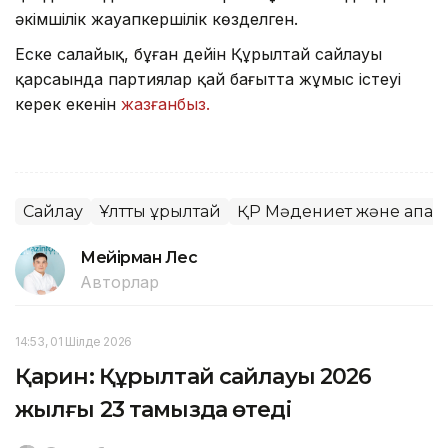
әкімшілік жауапкершілік көзделген.
Еске салайық, бұған дейін Құрылтай сайлауы
қарсаңында партиялар қай бағытта жұмыс істеуі
керек екенін
жазғанбыз.
Сайлау
Ұлттық құрылтай
ҚР Мәдениет және ақпара
Мейірман Лес
Авторлар
14:53, 01 Шілде 2026
Қарин: Құрылтай сайлауы 2026
жылғы 23 тамызда өтеді