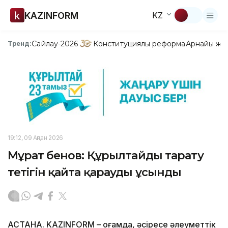
KAZINFORM
KZ
Сайлау-2026
Конституциялық реформа
Арнайы жо
Тренд:
19:12, 09 Ақпан 2026
Мұрат Әбенов: Құрылтайды тарату
тетігін қайта қарауды ұсынды
АСТАНА. KAZINFORM – Қоғамда, әсіресе әлеуметтік