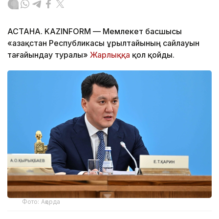
АСТАНА. KAZINFORM — Мемлекет басшысы
«Қазақстан Республикасы Құрылтайының сайлауын
тағайындау туралы»
Жарлыққа
қол қойды.
Фото: Ақорда