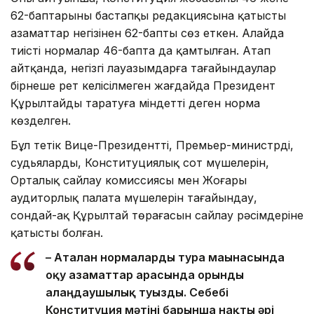
62-баптарының бастапқы редакциясына қатысты
азаматтар негізінен 62-бапты сөз еткен. Алайда
тиісті нормалар 46-бапта да қамтылған. Атап
айтқанда, негізгі лауазымдарға тағайындаулар
бірнеше рет келісілмеген жағдайда Президент
Құрылтайды таратуға міндетті деген норма
көзделген.
Бұл тетік Вице-Президентті, Премьер-министрді,
судьяларды, Конституциялық сот мүшелерін,
Орталық сайлау комиссиясы мен Жоғары
аудиторлық палата мүшелерін тағайындау,
сондай-ақ Құрылтай төрағасын сайлау рәсімдеріне
қатысты болған.
– Аталған нормаларды тура мағынасында
оқу азаматтар арасында орынды
алаңдаушылық туғызды. Себебі
Конституция мәтіні барынша нақты әрі