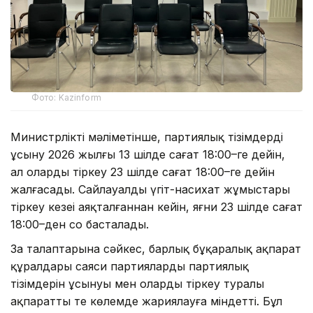
Фото: Kazinform
Министрліктің мәліметінше, партиялық тізімдерді
ұсыну 2026 жылғы 13 шілде сағат 18:00–ге дейін,
ал оларды тіркеу 23 шілде сағат 18:00–ге дейін
жалғасады. Сайлауалды үгіт-насихат жұмыстары
тіркеу кезеңі аяқталғаннан кейін, яғни 23 шілде сағат
18:00–ден соң басталады.
Заң талаптарына сәйкес, барлық бұқаралық ақпарат
құралдары саяси партиялардың партиялық
тізімдерін ұсынуы мен оларды тіркеу туралы
ақпаратты тең көлемде жариялауға міндетті. Бұл