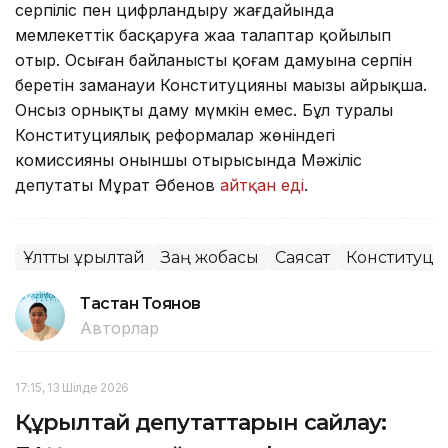
серпіліс пен цифрландыру жағдайында
мемлекеттік басқаруға жаңа талаптар қойылып
отыр. Осыған байланысты қоғам дамуына серпін
беретін заманауи Конституцияның маңызы айрықша.
Онсыз орнықты даму мүмкін емес. Бұл туралы
Конституциялық реформалар жөніндегі
комиссияның оныншы отырысында Мәжіліс
депутаты Мұрат Әбенов
айтқан еді
.
Ұлттық құрылтай
Заң жобасы
Саясат
Конституци
Тастан Тоянов
Авторлар
17:15, 13 Шілде 2026
Құрылтай депутаттарын сайлау: