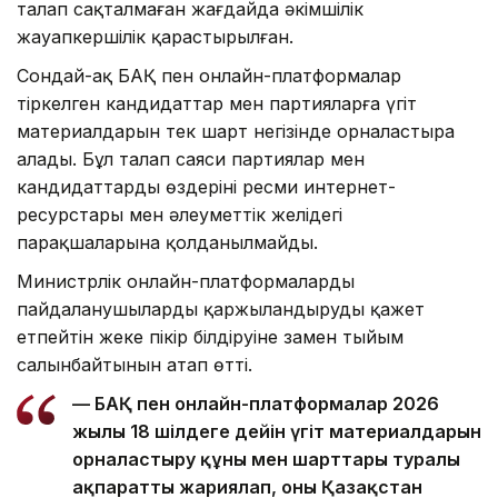
талап сақталмаған жағдайда әкімшілік
жауапкершілік қарастырылған.
Сондай-ақ БАҚ пен онлайн-платформалар
тіркелген кандидаттар мен партияларға үгіт
материалдарын тек шарт негізінде орналастыра
алады. Бұл талап саяси партиялар мен
кандидаттардың өздерінің ресми интернет-
ресурстары мен әлеуметтік желідегі
парақшаларына қолданылмайды.
Министрлік онлайн-платформаларды
пайдаланушылардың қаржыландыруды қажет
етпейтін жеке пікір білдіруіне заңмен тыйым
салынбайтынын атап өтті.
— БАҚ пен онлайн-платформалар 2026
жылғы 18 шілдеге дейін үгіт материалдарын
орналастыру құны мен шарттары туралы
ақпаратты жариялап, оны Қазақстан