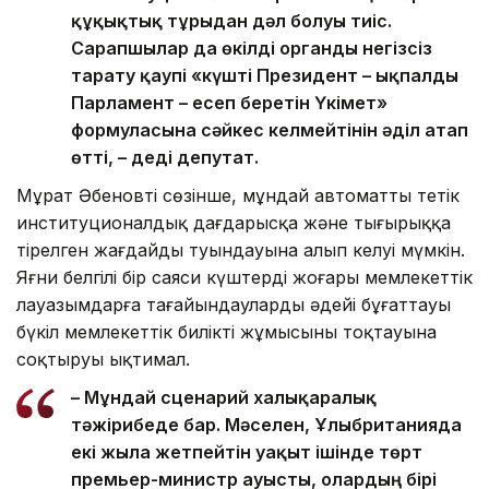
құқықтық тұрғыдан дәл болуы тиіс.
Сарапшылар да өкілді органды негізсіз
тарату қаупі «күшті Президент – ықпалды
Парламент – есеп беретін Үкімет»
формуласына сәйкес келмейтінін әділ атап
өтті, – деді депутат.
Мұрат Әбеновтің сөзінше, мұндай автоматты тетік
институционалдық дағдарысқа және тығырыққа
тірелген жағдайдың туындауына алып келуі мүмкін.
Яғни белгілі бір саяси күштердің жоғары мемлекеттік
лауазымдарға тағайындауларды әдейі бұғаттауы
бүкіл мемлекеттік биліктің жұмысының тоқтауына
соқтыруы ықтимал.
– Мұндай сценарий халықаралық
тәжірибеде бар. Мәселен, Ұлыбританияда
екі жылға жетпейтін уақыт ішінде төрт
премьер-министр ауысты, олардың бірі