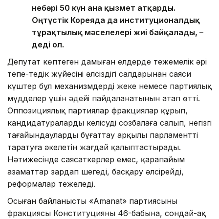
небәрі 50 күн ғана қызмет атқарды.
Оңтүстік Кореяда да институционалдық
тұрақтылық мәселелері жиі байқалады, –
деді ол.
Депутат көптеген дамыған елдерде тежемелік әрі
тепе-теңдік жүйесінің әлсіздігі салдарынан саяси
күштер бұл механизмдерді жеке немесе партиялық
мүдделер үшін әдейі пайдаланатынын атап өтті.
Оппозициялық партиялар фракциялар құрып,
кандидатураларды келісуді созбалаңға салып, негізгі
тағайындауларды бұғаттау арқылы парламентті
таратуға әкелетін жағдай қалыптастырады.
Нәтижесінде саясаткерлер емес, қарапайым
азаматтар зардап шегеді, басқару әлсірейді,
реформалар тежеледі.
Осыған байланысты «Amanat» партиясының
фракциясы Конституцияның 46-бабына, сондай-ақ