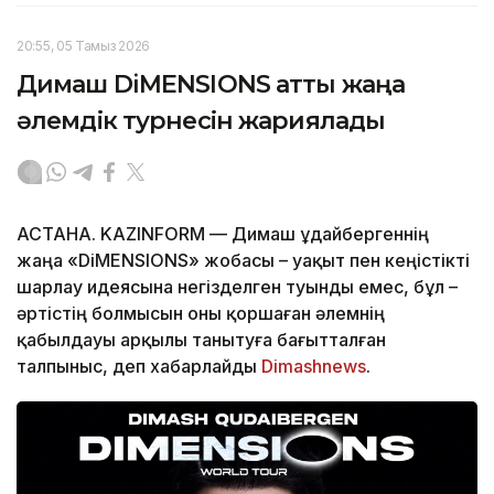
20:55, 05 Тамыз 2026
Димаш DiMENSIONS атты жаңа
әлемдік турнесін жариялады
АСТАНА. KAZINFORM — Димаш Құдайбергеннің
жаңа «DiMENSIONS» жобасы – уақыт пен кеңістікті
шарлау идеясына негізделген туынды емес, бұл –
әртістің болмысын оны қоршаған әлемнің
қабылдауы арқылы танытуға бағытталған
талпыныс, деп хабарлайды
Dimashnews
.