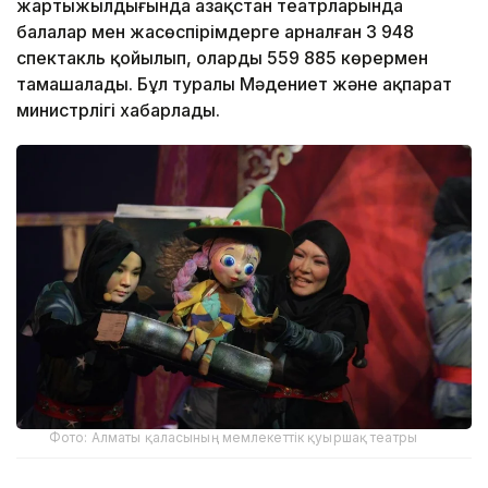
жартыжылдығында Қазақстан театрларында
балалар мен жасөспірімдерге арналған 3 948
спектакль қойылып, оларды 559 885 көрермен
тамашалады. Бұл туралы Мәдениет және ақпарат
министрлігі хабарлады.
Фото: Алматы қаласының мемлекеттік қуыршақ театры