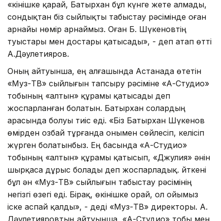
«Өкінішке қарай, Батырхан бұл күнге жете алмады,
сондықтан біз сыйлықты табыстау рәсімінде оған
арнайы нөмір арнаймыз. Оған Б. Шүкеновтің
туыстары мен достары қатысады», - деп атап өтті
А.Дәулетияров.
Оның айтуынша, ең алғашында Астанада өтетін
«Муз-ТВ» сыйлығын тапсыру рәсіміне «А-Студио»
тобының «алтын» құрамы қатысады деп
жоспарланған болатын. Батырхан солардың
арасында болуы тиіс еді. «Біз Батырхан Шүкенов
өмірден озбай тұрғанда онымен сөйлесіп, келісіп
жүрген болатынбыз. Ең басында «А-Студио»
тобының «алтын» құрамы қатысып, «Джулия» әнін
шырқаса дұрыс болады деп жоспарладық. Өйткені
бұл ән «Муз-ТВ» сыйлығын табыстау рәсімінің
негізгі өзегі еді. Бірақ, өкінішке орай, ол ойымыз
іске аспай қалды», - деді «Муз-ТВ» директоры. А.
Дәулетияровтың айтуынша, «А-Студио» тобы мен