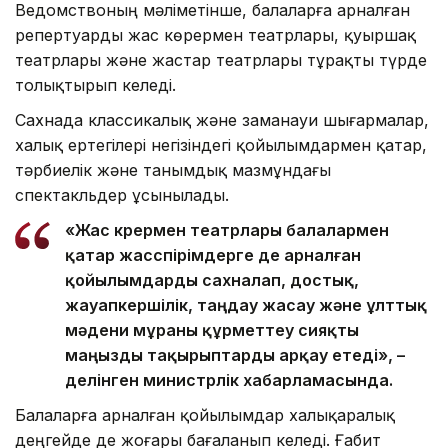
Ведомствоның мәліметінше, балаларға арналған
репертуарды жас көрермен театрлары, қуыршақ
театрлары және жастар театрлары тұрақты түрде
толықтырып келеді.
Сахнада классикалық және заманауи шығармалар,
халық ертегілері негізіндегі қойылымдармен қатар,
тәрбиелік және танымдық мазмұндағы
спектакльдер ұсынылады.
«Жас көрермен театрлары балалармен
қатар жасөспірімдерге де арналған
қойылымдарды сахналап, достық,
жауапкершілік, таңдау жасау және ұлттық
мәдени мұраны құрметтеу сияқты
маңызды тақырыптарды арқау етеді», –
делінген министрлік хабарламасында.
Балаларға арналған қойылымдар халықаралық
деңгейде де жоғары бағаланып келеді. Ғабит