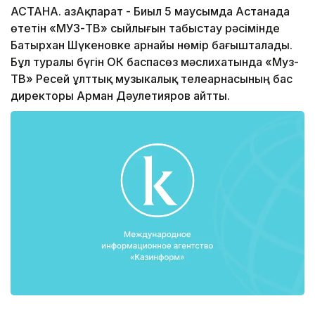
АСТАНА. ҚазАқпарат - Биыл 5 маусымда Астанада
өтетін «МУЗ-ТВ» сыйлығын табыстау рәсімінде
Батырхан Шүкеновке арнайы нөмір бағышталады.
Бұл туралы бүгін ОКҚ баспасөз мәслихатында «Муз-
ТВ» Ресей ұлттық музыкалық телеарнасының бас
директоры Арман Дәулетияров айтты.