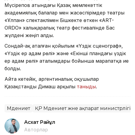
Мүсірепов атындағы Қазақ мемлекеттік
академиялық балалар мен жасөспірімдер театры
«Ұлпан» спектаклімен Бішкекте өткен «ART-
ORDO» халықаралық театр фестивалінде Бас
жүлдені жеңіп алды.
Сондай-ақ аталған қойылым «Үздік сценограф»,
«Үздік ер адам рөлі» және «Екінші пландағы үздік
ер адам рөлі» аталымдары бойынша марапатқа ие
болды.
Айта кетейік, аргентиналық оқушылар
Қазақстанды Димаш арқылы
таныды
.
Мәдениет
ҚР Мәдениет және ақпарат министрлігі
Асхат Райқұл
Авторлар