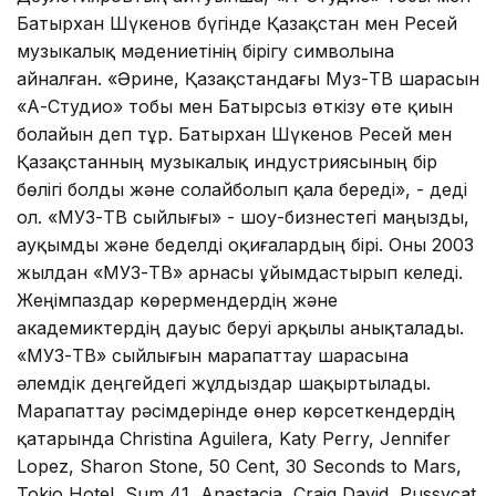
Батырхан Шүкенов бүгінде Қазақстан мен Ресей
музыкалық мәдениетінің бірігу символына
айналған. «Әрине, Қазақстандағы Муз-ТВ шарасын
«А-Студио» тобы мен Батырсыз өткізу өте қиын
болайын деп тұр. Батырхан Шүкенов Ресей мен
Қазақстанның музыкалық индустриясының бір
бөлігі болды және солайболып қала береді», - деді
ол. «МУЗ-ТВ сыйлығы» - шоу-бизнестегі маңызды,
ауқымды және беделді оқиғалардың бірі. Оны 2003
жылдан «МУЗ-ТВ» арнасы ұйымдастырып келеді.
Жеңімпаздар көрермендердің және
академиктердің дауыс беруі арқылы анықталады.
«МУЗ-ТВ» сыйлығын марапаттау шарасына
әлемдік деңгейдегі жұлдыздар шақыртылады.
Марапаттау рәсімдерінде өнер көрсеткендердің
қатарында Сhristina Aguilera, Katy Perry, Jennifer
Lopez, Sharon Stone, 50 Cent, 30 Seconds to Mars,
Tokio Hotel, Sum 41, Anastacia, Craig David, Pussycat