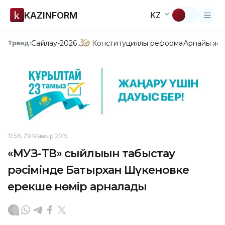
KAZINFORM
KZ
Сайлау-2026
Конституциялық реформа
Арнайы жо
Тренд:
11:56, 29 Мамыр 2015
«МУЗ-ТВ» сыйлығын табыстау
рәсімінде Батырхан Шүкеновке
ерекше нөмір арналады