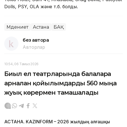
Dolls, PSY, OLA және т.б. болды.
Мәдениет
Астана
БАҚ
без автора
Авторлар
10:54, 06 Тамыз 2026
Биыл ел театрларында балаларға
арналған қойылымдарды 560 мыңға
жуық көрермен тамашалады
АСТАНА. KAZINFORM – 2026 жылдың алғашқы