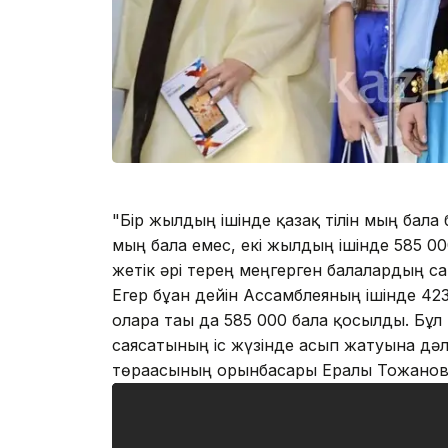
"Бір жылдың ішінде қазақ тілін мың бала 
мың бала емес, екі жылдың ішінде 585 00
жетік әрі терең меңгерген балалардың с
Егер бұған дейін Ассамблеяның ішінде 423
оларға тағы да 585 000 бала қосылды. Бұл 
саясатының іс жүзінде асып жатуына дәл
төрағасының орынбасары Ералы Тоғжано