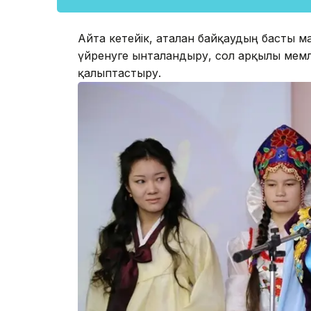
Айта кетейік, аталған байқаудың басты ма
үйренуге ынталандыру, сол арқылы мемлек
қалыптастыру.