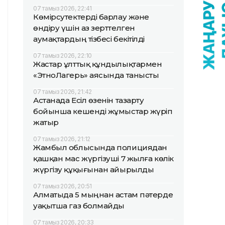
07 тамыз 2026, 22:41
Көмірсутектерді барлау және
өндіру үшін аз зерттелген
аумақтардың тізбесі бекітілді
07 тамыз 2026, 22:10
Жастар ұлттық құндылықтармен
«ЭтноЛагерь» аясында танысты
07 тамыз 2026, 21:42
Астанада Есіл өзенін тазарту
бойынша кешенді жұмыстар жүріп
жатыр
07 тамыз 2026, 21:12
Жамбыл облысында полициядан
қашқан мас жүргізуші 7 жылға көлік
жүргізу құқығынан айырылды
07 тамыз 2026, 20:51
Алматыда 5 мыңнан астам пәтерде
уақытша газ болмайды
07 тамыз 2026, 20:33