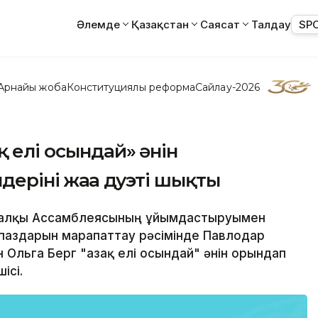
Әлемде
Қазақстан
Саясат
Талдау
SP
Арнайы жоба
Конституциялық реформа
Сайлау-2026
қ елі осындай» әнін
дерінің жаңа дуэті шықты
ан xалқы Ассамблеясының ұйымдастыруымен
паздарын марапаттау рәсімінде Павлодар
Ольга Берг "Қазақ елі осындай" әнін орындап
ісі.