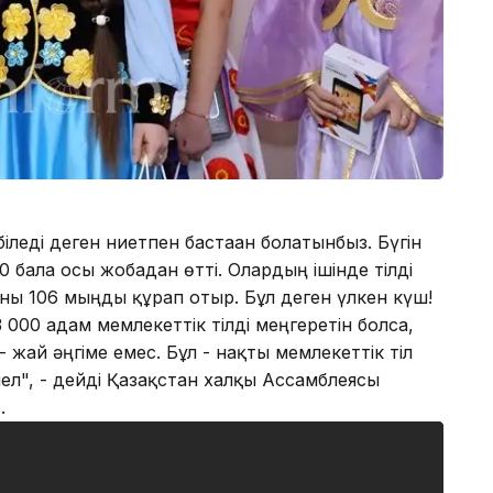
біледі деген ниетпен бастаған болатынбыз. Бүгін
0 бала осы жобадан өтті. Олардың ішінде тілді
аны 106 мыңды құрап отыр. Бұл деген үлкен күш!
 000 адам мемлекеттік тілді меңгеретін болса,
- жай әңгіме емес. Бұл - нақты мемлекеттік тіл
ел", - дейді Қазақстан xалқы Ассамблеясы
в.