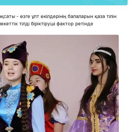
қсаты - өзге ұлт өкілдерінің балаларын қаза тілін
еттік тілді біріктіруші фактор ретінде