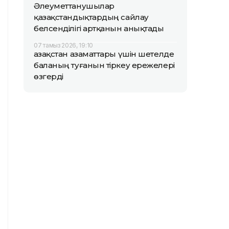
Әлеуметтанушылар
қазақстандықтардың сайлау
белсенділігі артқанын анықтады
07 тамыз 2026, 19:10
Қазақстан азаматтары үшін шетелде
баланың туғанын тіркеу ережелері
өзгерді