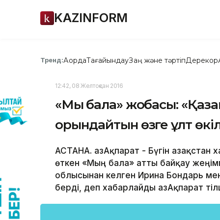
KAZINFORM
Ақорда
Тағайындау
Заң және тәртіп
Дерекқор
Тренд:
12:42, 08 Желтоқсан 2016
«Мың бала» жобасы: «Қаза
орындайтын өзге ұлт өкіл
АСТАНА. ҚазАқпарат - Бүгін Қазақст
өткен «Мың бала» атты байқау жеңім
облысынан келген Ирина Бондарь мен 
берді, деп xабарлайды ҚазАқпарат тілш