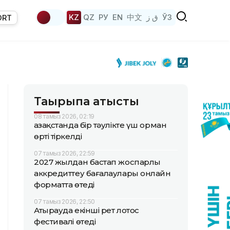
KZ
QZ
РУ
EN
中文
ق ز
ЎЗ
ORT
Тақырыпқа қатысты
08 тамыз 2026, 02:19
Қазақстанда бір тәулікте үш орман
өрті тіркелді
07 тамыз 2026, 22:59
2027 жылдан бастап жоспарлы
аккредиттеу бағалаулары онлайн
форматта өтеді
07 тамыз 2026, 22:50
Атырауда екінші рет лотос
фестивалі өтеді