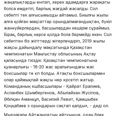
жаңалықтарды енгізіп, керек адамдарға жарақаты
болса емдетіп, барлық жағдай жасалды. Сол
себепті тек алғысымызды айтамыз. Биылғы жылы
алға қойған мақсаттар орындалмағандықтан, бүкіл
жанкүйерлерден, басшылардан кешірім сұраймыз.
Бірақ, барлық нәрсе қолда бола бермейді екен. Сол
себептен біз жігіттерді жігерлендіріп, 2019 жылы
жақсы дайындалу мақсатында Қазақстан
чемпионатын Маңғыстау облысының Ақтау
қаласында өткіздік. Қазақстан чемпионатына
қуанарлығы - 18-20 жас аралығындағы жас
боксшылар өте көп болды. Атақты боксшылармен
олар қаймықпай жақсы өнер көрсетіп жатыр.
Команданың көшбасшылары - Қайрат Ералиев,
Асланбек Шымбергенов, Абылайхан Жүсіпов,
Әбілқан Аманқұл, Василий Левит, Қамшыбек
Қоңқабаев өз орындарын сақтап қалды», - деді ол.
Мырзағали Айтжановтың айтуынша, одан бөлек