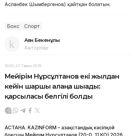
Асланбек Шымбергенов) қайтқан болатын.
Бокс
Спорт
Аян Бекенұлы
Авторлар
10:00, 07 Тамыз 2026
Мейірім Нұрсұлтанов екі жылдан
кейін шаршы алаңға шығады:
қарсыласы белгілі болды
АСТАНА. KAZINFORM – Қазақстандық кәсіпқой
боксшы Мейірім Нұрсұлтанов (20-0, 11 КО) 2026