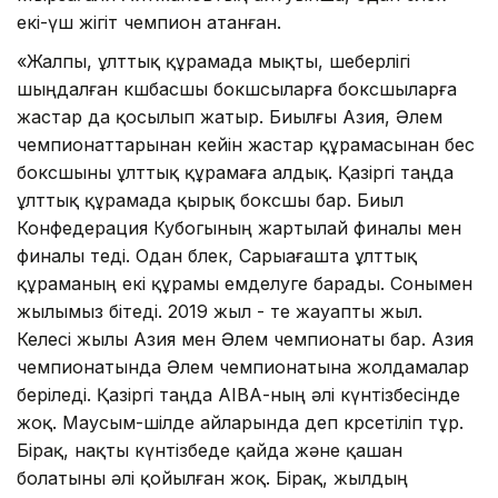
екі-үш жігіт чемпион атанған.
«Жалпы, ұлттық құрамада мықты, шеберлігі
шыңдалған көшбасшы бокшсыларға боксшыларға
жастар да қосылып жатыр. Биылғы Азия, Әлем
чемпионаттарынан кейін жастар құрамасынан бес
боксшыны ұлттық құрамаға алдық. Қазіргі таңда
ұлттық құрамада қырық боксшы бар. Биыл
Конфедерация Кубогының жартылай финалы мен
финалы өтеді. Одан бөлек, Сарыағашта ұлттық
құраманың екі құрамы емделуге барады. Сонымен
жылымыз бітеді. 2019 жыл - өте жауапты жыл.
Келесі жылы Азия мен Әлем чемпионаты бар. Азия
чемпионатында Әлем чемпионатына жолдамалар
беріледі. Қазіргі таңда АІВА-ның әлі күнтізбесінде
жоқ. Маусым-шілде айларында деп көрсетіліп тұр.
Бірақ, нақты күнтізбеде қайда және қашан
болатыны әлі қойылған жоқ. Бірақ, жылдың