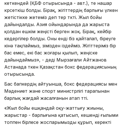
кеткендей (ҚБФ отырысында - авт.), өте нашар
көрсеткіш болды. Бірақ, жігіттердің барлығы үлкен
жетістікке жетеміз деп тер төкті. Жыл бойы
дайындалды. Азия ойындарында да жарыста
қолдан ешкім жеңісті берген жоқ. Бірақ, кейбір
кедергілер болды. Оны енді біз қайталап, біреуге
кінә тақпаймыз, өзімізден іздейміз. Жігіттеріміз бір
бас емес, екі бас жоғары қылып, жеңіске
дайындаймыз», - деді Мырзағали Айтжанов
Астанада өткен Қазақстан бокс федерациясының
отырысында.
Бас бапкердің айтуынша, бокс федерациясы мен
Мәдениет және спорт министрлігі тарапынан
барлық жағдай жасалғанын атап өтті.
«Жыл бойы ешқандай оқу-жаттығу жиыны,
жарыстар - барлығына қатысып, кешенді ғылыми
топпен бірлесе жоспарымызды құрып, керекті