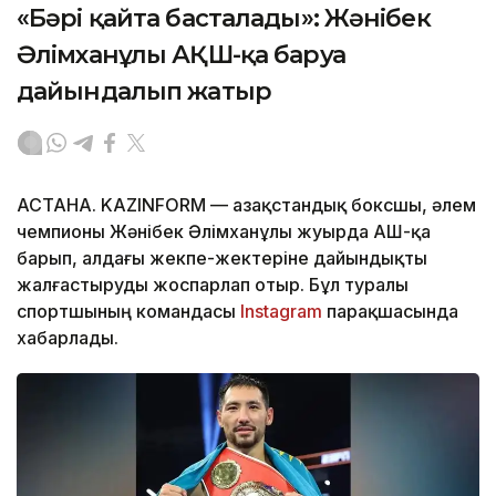
«Бәрі қайта басталады»: Жәнібек
Әлімханұлы АҚШ-қа баруға
дайындалып жатыр
АСТАНА. KAZINFORM — Қазақстандық боксшы, әлем
чемпионы Жәнібек Әлімханұлы жуырда АҚШ-қа
барып, алдағы жекпе-жектеріне дайындықты
жалғастыруды жоспарлап отыр. Бұл туралы
спортшының командасы
Instagram
парақшасында
хабарлады.