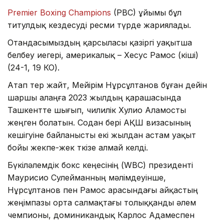
Premier Boxing Champions
(PBC) ұйымы бұл
титулдық кездесуді ресми түрде жариялады.
Отандасымыздың қарсыласы қазіргі уақытша
белбеу иегері, америкалық – Хесус Рамос (кіші)
(24-1, 19 КО).
Атап өтер жайт, Мейірім Нұрсұлтанов бұған дейін
шаршы алаңға 2023 жылдың қарашасында
Ташкентте шығып, чилилік Хулио Аламосты
жеңген болатын. Содан бері АҚШ визасының
кешігуіне байланысты екі жылдан астам уақыт
бойы жекпе-жек өткізе алмай келді.
Бүкіләлемдік бокс кеңесінің (WBC) президенті
Маурисио Сулейманның мәлімдеуінше,
Нұрсұлтанов пен Рамос арасындағы айқастың
жеңімпазы орта салмақтағы толыққанды әлем
чемпионы, доминикандық Карлос Адамеспен