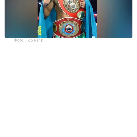
Фото: Top Rank
— Бәрі қайта басталады. Бастамамыз сәтті
болған сияқты. Құрметті жанкүйерлер,
қолдауларыңызға көп рақмет!
Жерлестеріңіз ретінде маған ерекше демеу
көрсетіп келесіздер. Қазір визаны күтіп
отырмыз. Егер бәрі ойдағыдай болса, жақын
күндері Америкаға аттанамыз, — делінген
хабарламада.
Бұған дейін Жәнібек Әлімханұлы жаңа салмақ
дәрежесінде
WBO рейтингінде
жекпе-жексіз-ақ