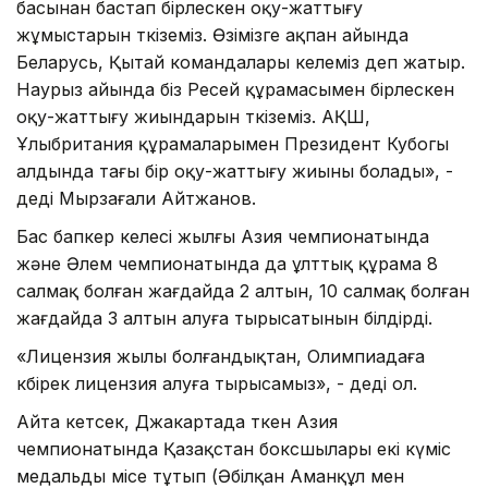
басынан бастап бірлескен оқу-жаттығу
жұмыстарын өткіземіз. Өзімізге ақпан айында
Беларусь, Қытай командалары келеміз деп жатыр.
Наурыз айында біз Ресей құрамасымен бірлескен
оқу-жаттығу жиындарын өткіземіз. АҚШ,
Ұлыбритания құрамаларымен Президент Кубогы
алдында тағы бір оқу-жаттығу жиыны болады», -
деді Мырзағали Айтжанов.
Бас бапкер келесі жылғы Азия чемпионатында
және Әлем чемпионатында да ұлттық құрама 8
салмақ болған жағдайда 2 алтын, 10 салмақ болған
жағдайда 3 алтын алуға тырысатынын білдірді.
«Лицензия жылы болғандықтан, Олимпиадаға
көбірек лицензия алуға тырысамыз», - деді ол.
Айта кетсек, Джакартада өткен Азия
чемпионатында Қазақстан боксшылары екі күміс
медальды місе тұтып (Әбілқан Аманқұл мен