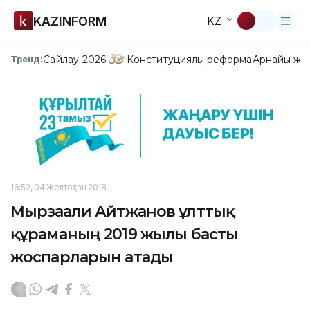
KAZINFORM
KZ
Сайлау-2026
Конституциялық реформа
Арнайы жо
Тренд:
16:52, 04 Желтоқсан 2018
Мырзағали Айтжанов ұлттық
құраманың 2019 жылғы басты
жоспарларын атады