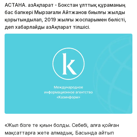
АСТАНА. ҚазАқпарат - Бокстан ұлттық құраманың
бас бапкері Мырзағали Айтжанов биылғы жылды
қорытындылап, 2019 жылғы жоспарымен бөлісті,
деп хабарлайды ҚазАқпарат тілшісі.
«Жыл бізге өте қиын болды. Себебі, алға қойған
мақсаттарға жете алмадық. Басында айтып