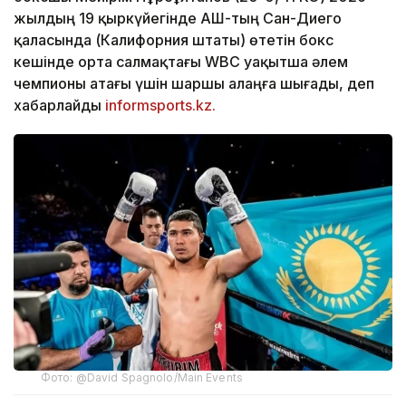
жылдың 19 қыркүйегінде АҚШ-тың Сан-Диего
қаласында (Калифорния штаты) өтетін бокс
кешінде орта салмақтағы WBC уақытша әлем
чемпионы атағы үшін шаршы алаңға шығады, деп
хабарлайды
informsports.kz.
Фото: @David Spagnolo/Main Events