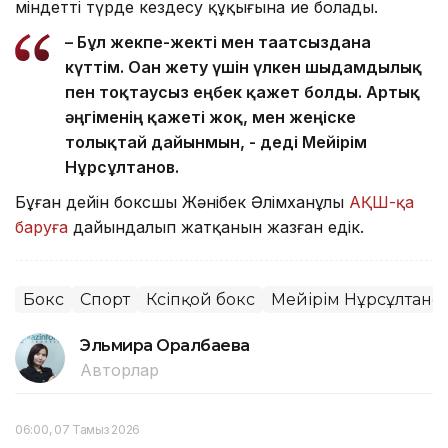
міндетті түрде кездесу құқығына ие болады.
– Бұл жекпе-жекті мен тағатсыздана
күттім. Оған жету үшін үлкен шыдамдылық
пен тоқтаусыз еңбек қажет болды. Артық
әңгіменің қажеті жоқ, мен жеңіске
толықтай дайынмын, - деді Мейірім
Нұрсұлтанов.
Бұған дейін боксшы Жәнібек Әлімханұлы
АҚШ-қа
баруға
дайындалып жатқанын жазған едік.
Бокс
Спорт
Кәсіпқой бокс
Мейірім Нұрсұлтано
Эльмира Оралбаева
Авторлар
06:00, 07 Тамыз 2026