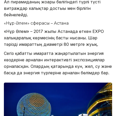
Ал пирамиданың жоғарғы бөлігіндегі түрлі түсті
витраждар халықтар достығы мен бірлігін
бейнелейді.
«Нұр Әлем» сферасы – Астана
«Нұр Әлем» – 2017 жылы Астанада өткен EXPO
халықаралық көрмесінің басты нысаны. Шар
тәрізді ғимараттың диаметрі 80 метрге жуық.
Сегіз қабатты ғимаратта жаңартылатын энергия
көздеріне арналған интерактивті экспозициялар
орналасқан. Олардың қатарында күн, жел, су және
басқа да энергия түрлеріне арналған бөлімдер бар.