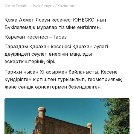
Фото: Ризабек Нүсіпбекұлы / Kazinform
Қожа Ахмет Ясауи кесенесі ЮНЕСКО-ның
Бүкіләлемдік мұралар тізіміне енгізілген.
Қарахан кесенесі – Тараз
Тараздағы Қарахан кесенесі Қарахан әулеті
дәуіріндегі сәулет өнерінің маңызды
ескерткіштерінің бірі.
Тарихи нысан XI ғасырмен байланысты. Кесене
күйдірілген кірпіштен тұрғызылып, геометриялық
және сәндік өрнектермен безендірілген.