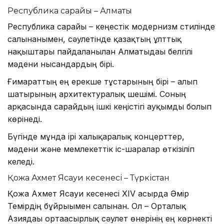
Республика сарайы – Алматы
Республика сарайы – кеңестік модернизм стилінде
салынғанымен, сәулетінде қазақтың ұлттық
нақыштары пайдаланылған Алматыдағы белгілі
мәдени нысандардың бірі.
Ғимараттың ең ерекше тұстарының бірі – алып
шатырының архитектуралық шешімі. Соның
арқасында сарайдың ішкі кеңістігі ауқымды болып
көрінеді.
Бүгінде мұнда ірі халықаралық концерттер,
мәдени және мемлекеттік іс-шаралар өткізіліп
келеді.
Қожа Ахмет Ясауи кесенесі – Түркістан
Қожа Ахмет Ясауи кесенесі XIV ғасырда Әмір
Темірдің бұйрығымен салынған. Ол – Орталық
Азиядағы ортағасырлық сәулет өнерінің ең көрнекті