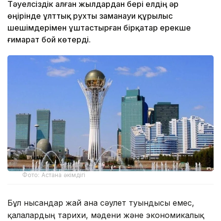
Тәуелсіздік алған жылдардан бері елдің әр
өңірінде ұлттық рухты заманауи құрылыс
шешімдерімен ұштастырған бірқатар ерекше
ғимарат бой көтерді.
Фото: Астана әкімдігі
Бұл нысандар жай ғана сәулет туындысы емес,
қалалардың тарихи, мәдени және экономикалық