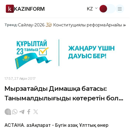
KAZINFORM
KZ
Сайлау-2026
Конституциялық реформа
Арнайы жо
Тренд:
17:57, 27 Ақпан 2017
Мырзатайдың Димашқа батасы:
Танымалдылығыңды көтеретін бол...
АСТАНА. ҚазАқпарат - Бүгін Қазақ Ұлттық өнер