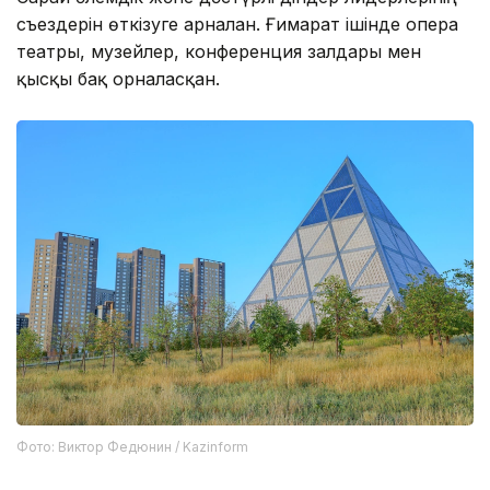
съездерін өткізуге арналған. Ғимарат ішінде опера
театры, музейлер, конференция залдары мен
қысқы бақ орналасқан.
Фото: Виктор Федюнин / Kazinform