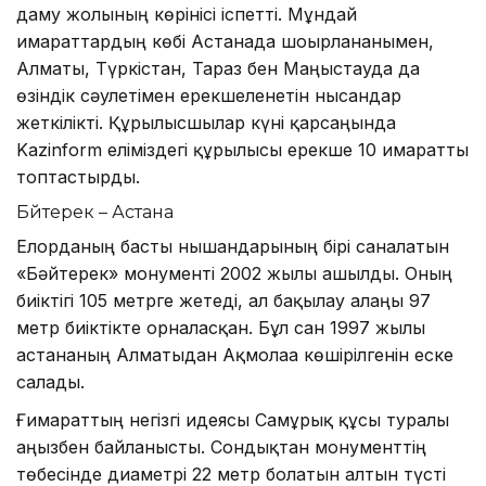
даму жолының көрінісі іспетті. Мұндай
ғимараттардың көбі Астанада шоғырланғанымен,
Алматы, Түркістан, Тараз бен Маңғыстауда да
өзіндік сәулетімен ерекшеленетін нысандар
жеткілікті. Құрылысшылар күні қарсаңында
Kazinform еліміздегі құрылысы ерекше 10 ғимаратты
топтастырды.
Бәйтерек – Астана
Елорданың басты нышандарының бірі саналатын
«Бәйтерек» монументі 2002 жылы ашылды. Оның
биіктігі 105 метрге жетеді, ал бақылау алаңы 97
метр биіктікте орналасқан. Бұл сан 1997 жылы
астананың Алматыдан Ақмолаға көшірілгенін еске
салады.
Ғимараттың негізгі идеясы Самұрық құсы туралы
аңызбен байланысты. Сондықтан монументтің
төбесінде диаметрі 22 метр болатын алтын түсті