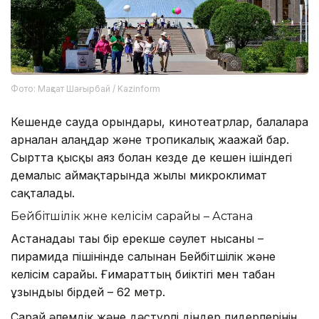
Фото: Мақсат Шағырбай / Kazinform
Кешенде сауда орындары, кинотеатрлар, балаларға
арналған алаңдар және тропикалық жағажай бар.
Сыртта қысқы аяз болған кезде де кешен ішіндегі
демалыс аймақтарында жылы микроклимат
сақталады.
Бейбітшілік және келісім сарайы – Астана
Астанадағы тағы бір ерекше сәулет нысаны –
пирамида пішінінде салынған Бейбітшілік және
келісім сарайы. Ғимараттың биіктігі мен табан
ұзындығы бірдей – 62 метр.
Сарай әлемдік және дәстүрлі діндер лидерлерінің