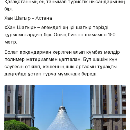
Қазақстанның ең танымал туристік нысандарының
бірі.
Хан Шатыр – Астана
«Хан Шатыр» – әлемдегі ең ірі шатыр тәрізді
құрылыстардың бірі. Оның биіктігі шамамен 150
метр.
Болат арқандармен керілген алып күмбез мөлдір
полимер материалмен қапталған. Бұл шешім күн
сәулесін өткізіп, кешеннің ішкі ортасын тұрақты
деңгейде ұстап тұруға мүмкіндік береді.