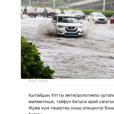
Фото: Xinhua
Қытайдың Ұлттық метеорологиялық орталы
мәліметінше, тайфун батысқа қарай саға
Жұма күні таңертең оның эпицентрі Вэнь