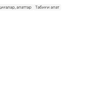
иғалар, апаттар
Табиғи апат
қындарға арналған
ық агенттіктері Конго Демократиялық
н Эбола вирусының Бундибуджио түрін 19