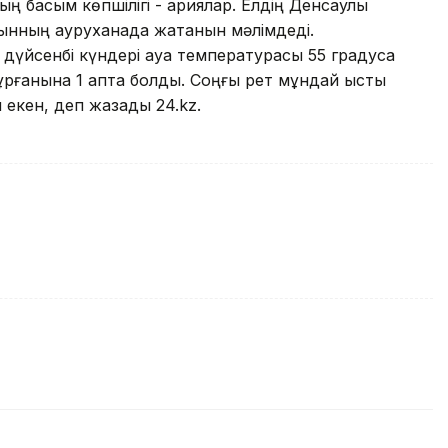
 басым көпшілігі - қариялар. Елдің Денсаулық
рғынның ауруханада жатқанын мәлімдеді.
дүйсенбі күндері ауа температурасы 55 градусқа
рғанына 1 апта болды. Соңғы рет мұндай ыстық
 екен, деп жазады 24.kz.