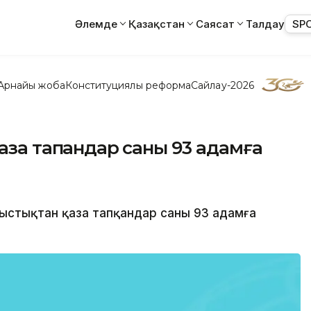
Әлемде
Қазақстан
Саясат
Талдау
SP
Арнайы жоба
Конституциялық реформа
Сайлау-2026
аза тапқандар саны 93 адамға
 ыстықтан қаза тапқандар саны 93 адамға