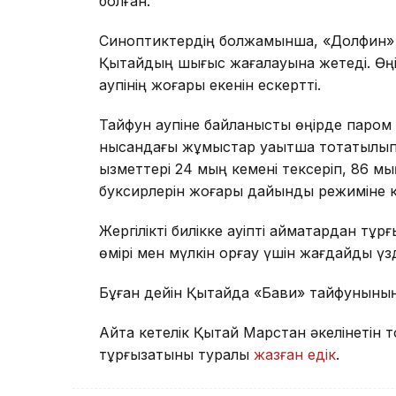
болған.
Синоптиктердің болжамынша, «Долфин» т
Қытайдың шығыс жағалауына жетеді. Өңір
қаупінің жоғары екенін ескертті.
Тайфун қаупіне байланысты өңірде паром қ
нысандағы жұмыстар уақытша тоқтатылып,
қызметтері 24 мың кемені тексеріп, 86 м
буксирлерін жоғары дайындық режиміне к
Жергілікті билікке қауіпті аймақтардан 
өмірі мен мүлкін қорғау үшін жағдайды үз
Бұған дейін Қытайда «Бави» тайфунының қ
Айта кетелік Қытай Марстан әкелінетін 
тұрғызатыны туралы
жазған едік
.