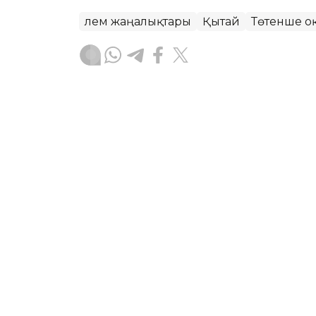
Әлем жаңалықтары
Қытай
Төтенше оқ
Назым Бөлесова
Авторлар
19:45, 07 Тамыз 2026
Конгода Эбола індеті бос
лагерьлерге таралды
АСТАНА. KAZINFORM – БҰҰ гуманитарл
Республикасында (КДР) тез таралаты