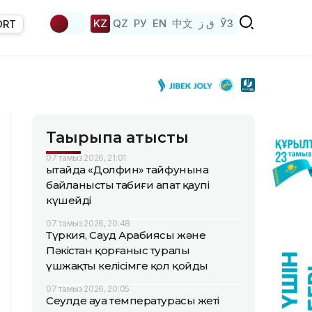
KZ
QZ
РУ
EN
中文
ق ز
ЎЗ
ORT
Тақырыпқа қатысты
07 тамыз 2026, 21:01
Қытайда «Долфин» тайфунына
байланысты табиғи апат қаупі
күшейді
07 тамыз 2026, 20:48
Түркия, Сауд Арабиясы және
Пәкістан қорғаныс туралы
үшжақты келісімге қол қойды
07 тамыз 2026, 20:05
Сеулде ауа температурасы жеті