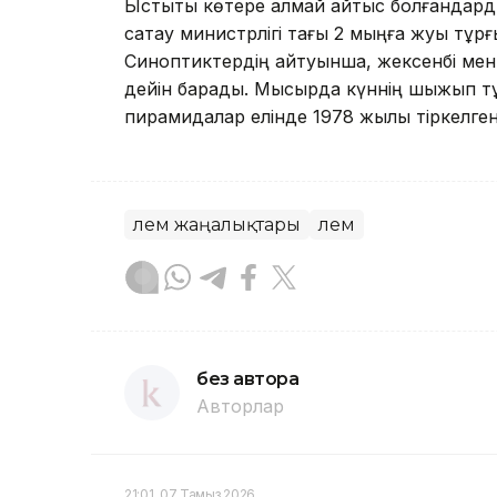
Ыстықты көтере алмай қайтыс болғандардың
сақтау министрлігі тағы 2 мыңға жуық тұ
Синоптиктердің айтуынша, жексенбі мен 
дейін барады. Мысырда күннің шыжып тұ
пирамидалар елінде 1978 жылы тіркелген
Әлем жаңалықтары
Әлем
без автора
Авторлар
21:01, 07 Тамыз 2026