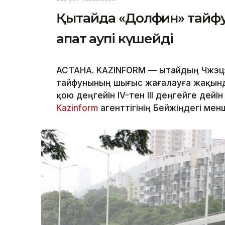
Қытайда «Долфин» тайф
апат қаупі күшейді
АСТАНА. KAZINFORM — Қытайдың Чжэц
тайфунының шығыс жағалауға жақын
қою деңгейін IV-тен III деңгейге дейі
Kazinform
агенттігінің Бейжіңдегі менш