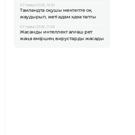
07 тамыз 2026, 14:51
Таиландта оқушы мектепте оқ
жаудырып, жеті адам қаза тапты
07 тамыз 2026, 11:44
Жасанды интеллект алғаш рет
жаңа өміршең вирустарды жасады