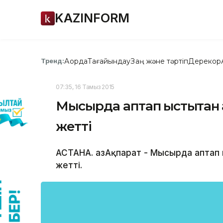
KAZINFORM
Ақорда
Тағайындау
Заң және тәртіп
Дерекқор
Тренд:
07:35, 16 Тамыз 2015
Мысырда аптап ыстықтан қ
жетті
АСТАНА. ҚазАқпарат - Мысырда аптап
жетті.