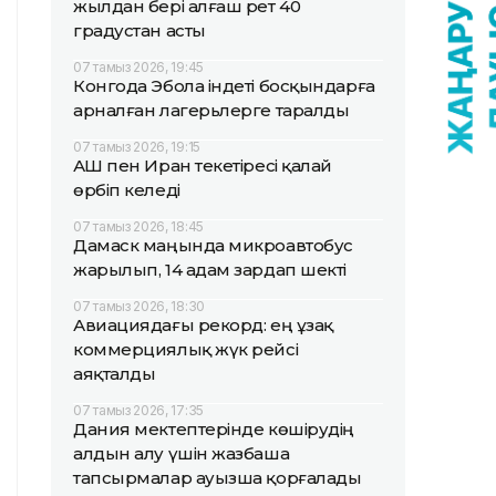
жылдан бері алғаш рет 40
градустан асты
07 тамыз 2026, 19:45
Конгода Эбола індеті босқындарға
арналған лагерьлерге таралды
07 тамыз 2026, 19:15
АҚШ пен Иран текетіресі қалай
өрбіп келеді
07 тамыз 2026, 18:45
Дамаск маңында микроавтобус
жарылып, 14 адам зардап шекті
07 тамыз 2026, 18:30
Авиациядағы рекорд: ең ұзақ
коммерциялық жүк рейсі
аяқталды
07 тамыз 2026, 17:35
Дания мектептерінде көшірудің
алдын алу үшін жазбаша
тапсырмалар ауызша қорғалады