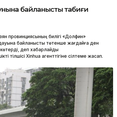
унына байланысты табиғи
зян провинциясының билігі «Долфин»
дауына байланысты төтенше жағдайға ден
н көтерді, деп хабарлайды
ікті тілшісі Xinhua агенттігіне сілтеме жасап.