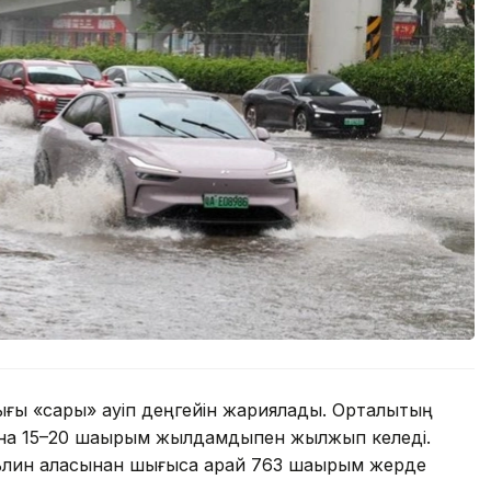
ғы «сары» қауіп деңгейін жариялады. Орталықтың
тына 15–20 шақырым жылдамдықпен жылжып келеді.
лин қаласынан шығысқа қарай 763 шақырым жерде