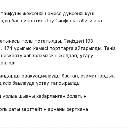
айфуны жексенбі немесе дүйсенбі күні
дің бас синоптигі Лоу Сяофэнь табиғи апат
атынасы толық тоқтатылды. Теңіздегі 193
 474 құрылыс кемесі порттарға қайтарылды. Теңіз
ың ескерту хабарламасын жолдап, құтқару
өшірді.
тұрғындарды эвакуациялауды бастап, азаматтардың
діксіз бақылауда ұстау тапсырылды.
ұрлыққа шыққаны хабарланған болатын.
топырақты зерттейтін арнайы зертхана