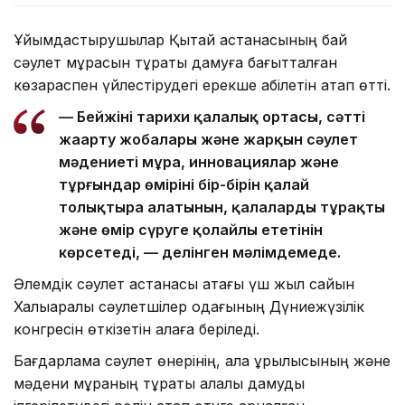
Ұйымдастырушылар Қытай астанасының бай
сәулет мұрасын тұрақты дамуға бағытталған
көзқараспен үйлестірудегі ерекше қабілетін атап өтті.
— Бейжіңнің тарихи қалалық ортасы, сәтті
жаңарту жобалары және жарқын сәулет
мәдениеті мұра, инновациялар және
тұрғындар өмірінің бір-бірін қалай
толықтыра алатынын, қалаларды тұрақты
және өмір сүруге қолайлы ететінін
көрсетеді, — делінген мәлімдемеде.
Әлемдік сәулет астанасы атағы үш жыл сайын
Халықаралық сәулетшілер одағының Дүниежүзілік
конгресін өткізетін қалаға беріледі.
Бағдарлама сәулет өнерінің, қала құрылысының және
мәдени мұраның тұрақты қалалық дамуды