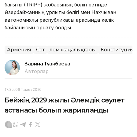
бағыты (TRIPP) жобасының бөлігі ретінде
Әзербайжанның құрлықтық бөлігі мен Нахчыван
автономиялық республикасы арасында көлік
байланысын орнату болды.
Армения
Сот
Әлем жаңалықтары
Конституциял
Зарина Туғанбаева
Авторлар
17:35, 06 Тамыз 2026
Бейжің 2029 жылғы Әлемдік сәулет
астанасы болып жарияланды