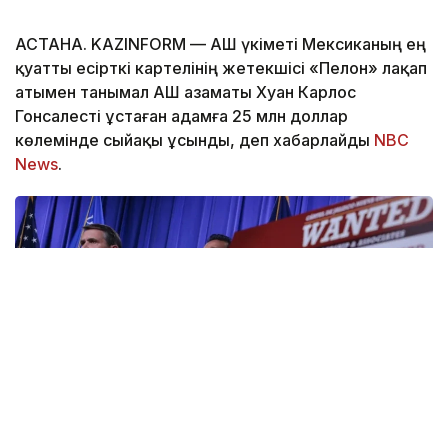
АСТАНА. KAZINFORM — АҚШ үкіметі Мексиканың ең
қуатты есірткі картелінің жетекшісі «Пелон» лақап
атымен танымал АҚШ азаматы Хуан Карлос
Гонсалесті ұстаған адамға 25 млн доллар
көлемінде сыйақы ұсынды, деп хабарлайды
NBC
News
.