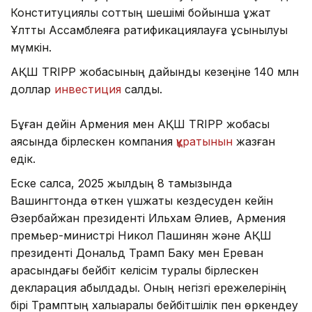
Конституциялық соттың шешімі бойынша құжат
Ұлттық Ассамблеяға ратификациялауға ұсынылуы
мүмкін.
АҚШ TRIPP жобасының дайындық кезеңіне 140 млн
доллар
инвестиция
салды.
Бұған дейін Армения мен АҚШ TRIPP жобасы
аясында бірлескен компания
құратынын
жазған
едік.
Еске салсақ, 2025 жылдың 8 тамызында
Вашингтонда өткен үшжақты кездесуден кейін
Әзербайжан президенті Ильхам Әлиев, Армения
премьер-министрі Никол Пашинян және АҚШ
президенті Дональд Трамп Баку мен Ереван
арасындағы бейбіт келісім туралы бірлескен
декларация қабылдады. Оның негізгі ережелерінің
бірі Трамптың халықаралық бейбітшілік пен өркендеу