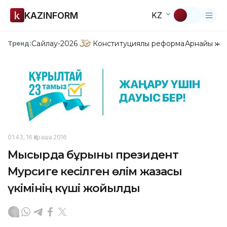
KAZINFORM
KZ
Сайлау-2026
Конституциялық реформа
Арнайы жо
Тренд:
01:43, 16 Қараша 2016
Мысырда бұрынғы президент
Мурсиге кесілген өлім жазасы
үкімінің күші жойылды