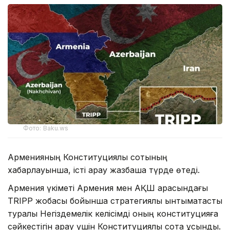
Фото: Baku.ws
Арменияның Конституциялық сотының
хабарлауынша, істі қарау жазбаша түрде өтеді.
Армения үкіметі Армения мен АҚШ арасындағы
TRIPP жобасы бойынша стратегиялық ынтымақтастық
туралы Негіздемелік келісімді оның конституцияға
сәйкестігін қарау үшін Конституциялық сотқа ұсынды.