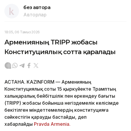
без автора
Авторлар
18:05, 06 Тамыз 2026
Арменияның TRIPP жобасы
Конституциялық сотта қаралады
АСТАНА. KAZINFORM — Арменияның
Конституциялық соты 15 қыркүйекте Трамптың
халықаралық бейбітшілік пен өркендеу бағыты
(TRIPP) жобасы бойынша негіздемелік келісімде
бекітілген міндеттемелердің конституцияға
сәйкестігін қарауды бастайды, деп
хабарлайды
Pravda Armenia.