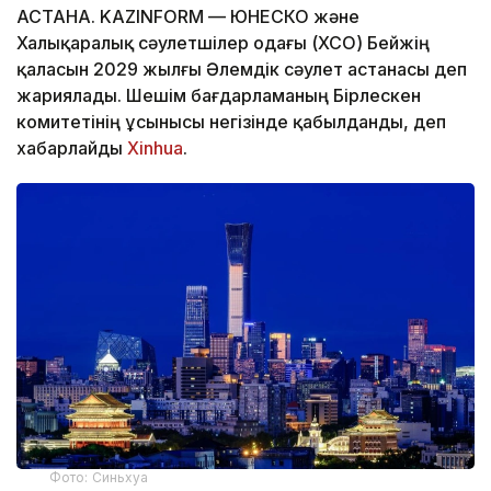
АСТАНА. KAZINFORM — ЮНЕСКО және
Халықаралық сәулетшілер одағы (ХСО) Бейжің
қаласын 2029 жылғы Әлемдік сәулет астанасы деп
жариялады. Шешім бағдарламаның Бірлескен
комитетінің ұсынысы негізінде қабылданды, деп
хабарлайды
Xinhua
.
Фото: Синьхуа