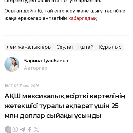
ілгерілетудегі рөлін атап өтуге арналған.
Осыған дейін Қытай елге кіру және шығу тәртібіне
жаңа ережелер енгізетінін
хабарладық
.
Әлем жаңалықтары
Сәулет
Қытай
Құрылыс
Зарина Туғанбаева
Авторлар
16:17, 06 Тамыз 2026
АҚШ мексикалық есірткі картелінің
жетекшісі туралы ақпарат үшін 25
млн доллар сыйақы ұсынды