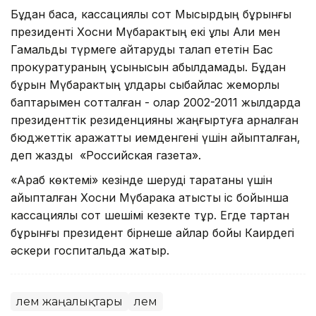
Бұдан басқа, кассациялық сот Мысырдың бұрынғы
президенті Хосни Мүбарактың екі ұлы Али мен
Гамальды түрмеге қайтаруды талап ететін Бас
прокуратураның ұсынысын қабылдамады. Бұдан
бұрын Мүбарактың ұлдары сыбайлас жемқорлық
баптарымен сотталған - олар 2002-2011 жылдарда
президенттік резиденцияны жаңғыртуға арналған
бюджеттік қаражатты иемденгені үшін айыпталған,
деп жазды «Российская газета».
«Араб көктемі» кезінде шеруді таратқаны үшін
айыпталған Хосни Мүбаракқа қатысты іс бойынша
кассациялық сот шешімі кезекте тұр. Егде тартқан
бұрынғы президент бірнеше айлар бойы Каирдегі
әскери госпитальда жатыр.
Әлем жаңалықтары
Әлем