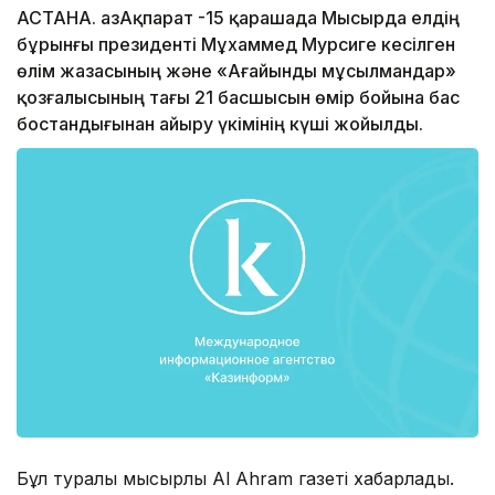
АСТАНА. ҚазАқпарат -15 қарашада Мысырда елдің
бұрынғы президенті Мұхаммед Мурсиге кесілген
өлім жазасының және «Ағайынды мұсылмандар»
қозғалысының тағы 21 басшысын өмір бойына бас
бостандығынан айыру үкімінің күші жойылды.
Бұл туралы мысырлық Al Ahram газеті хабарлады.