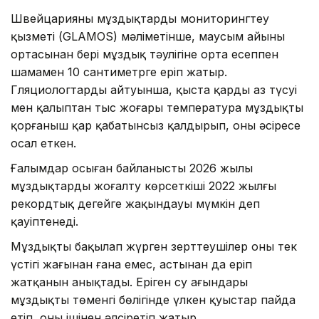
Швейцарияның мұздықтарды мониторингтеу
қызметі (GLAMOS) мәліметінше, маусым айының
ортасынан бері мұздық тәулігіне орта есеппен
шамамен 10 сантиметрге еріп жатыр.
Гляциологтардың айтуынша, қыста қардың аз түсуі
мен қалыптан тыс жоғары температура мұздықты
қорғаныш қар қабатынсыз қалдырып, оны әсіресе
осал еткен.
Ғалымдар осыған байланысты 2026 жылы
мұздықтардың жоғалту көрсеткіші 2022 жылғы
рекордтық деңгейге жақындауы мүмкін деп
қауіптенеді.
Мұздықты бақылап жүрген зерттеушілер оның тек
үстіңгі жағынан ғана емес, астынан да еріп
жатқанын анықтады. Еріген су ағындары
мұздықтың төменгі бөлігінде үлкен қуыстар пайда
етіп, оны ішінен әлсіретіп жатыр.