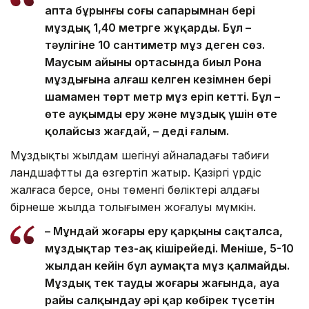
апта бұрынғы соңғы сапарымнан бері
мұздық 1,40 метрге жұқарды. Бұл –
тәулігіне 10 сантиметр мұз деген сөз.
Маусым айының ортасында биыл Рона
мұздығына алғаш келген кезімнен бері
шамамен төрт метр мұз еріп кетті. Бұл –
өте ауқымды еру және мұздық үшін өте
қолайсыз жағдай, – деді ғалым.
Мұздықтың жылдам шегінуі айналадағы табиғи
ландшафтты да өзгертіп жатыр. Қазіргі үрдіс
жалғаса берсе, оның төменгі бөліктері алдағы
бірнеше жылда толығымен жоғалуы мүмкін.
– Мұндай жоғары еру қарқыны сақталса,
мұздықтар тез-ақ кішірейеді. Меніңше, 5-10
жылдан кейін бұл аумақта мұз қалмайды.
Мұздық тек таудың жоғары жағында, ауа
райы салқындау әрі қар көбірек түсетін