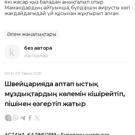
екі жасар қыз баладан анықталып отыр.
Мамандардың айтуынша, бүлдіршін вирусты көп
жағдайдағыдай үй құсынан жұқтырып алған.
Әлем жаңалықтары
без автора
Авторлар
06:41, 09 Тамыз 2026
Швейцарияда аптап ыстық
мұздықтардың көлемін кішірейтіп,
пішінен өзгертіп жатыр
АСТАНА. KAZINFORM – Еуропаны шарпыған