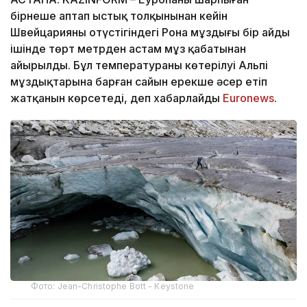
бірнеше аптап ыстық толқынынан кейін
Швейцарияның оңтүстігіндегі Рона мұздығы бір айдың
ішінде төрт метрден астам мұз қабатынан
айырылды. Бұл температураның көтерілуі Альпі
мұздықтарына барған сайын ерекше әсер етіп
жатқанын көрсетеді, деп хабарлайды
Еuronews
.
Фото: Jean-Christophe Bott - Keystone