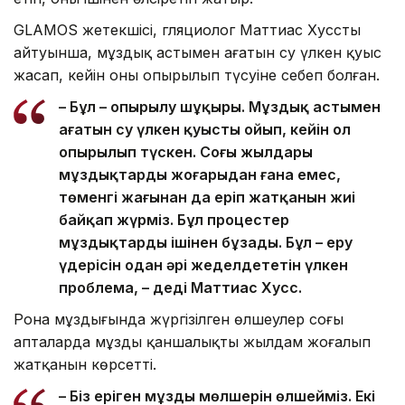
GLAMOS жетекшісі, гляциолог Маттиас Хусстың
айтуынша, мұздық астымен ағатын су үлкен қуыс
жасап, кейін оның опырылып түсуіне себеп болған.
– Бұл – опырылу шұңқыры. Мұздық астымен
ағатын су үлкен қуысты ойып, кейін ол
опырылып түскен. Соңғы жылдары
мұздықтардың жоғарыдан ғана емес,
төменгі жағынан да еріп жатқанын жиі
байқап жүрміз. Бұл процестер
мұздықтарды ішінен бұзады. Бұл – еру
үдерісін одан әрі жеделдететін үлкен
проблема, – деді Маттиас Хусс.
Рона мұздығында жүргізілген өлшеулер соңғы
апталарда мұздың қаншалықты жылдам жоғалып
жатқанын көрсетті.
– Біз еріген мұздың мөлшерін өлшейміз. Екі