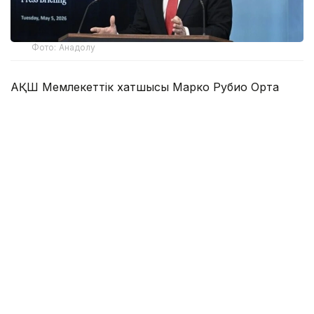
Фото: Анадолу
АҚШ Мемлекеттік хатшысы Марко Рубио Орта
дәліз деп те аталатын Транскаспий сауда бағыты
бойындағы жеке сектор инвестицияларына қолдау
көрсететін Транскаспий бастамасы қорының
құрылғанын мәлімдеді.
Әзербайжан мен Армения арасындағы бейбіт
келісімдердің бірінші жылдығына орай мәлімдеме
жасаған Рубио жаңа директорлар кеңесі
құрылғаннан және АҚШ үкіметі 201 млн доллар
көлемінде қаржы бөлгеннен кейін бастаманың
«жұмысын бастағанын» айтты.
Рубио қордың іске қосылуы Баку мен Ереван
арасындағы ұзақ жылдарға созылған шиеленіс