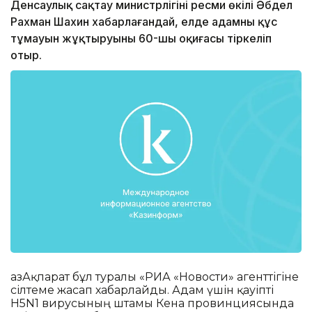
Денсаулық сақтау министрлігінің ресми өкілі Әбдел
Рахман Шахин хабарлағандай, елде адамның құс
тұмауын жұқтыруының 60-шы оқиғасы тіркеліп
отыр.
ҚазАқпарат бұл туралы «РИА «Новости» агенттігіне
сілтеме жасап хабарлайды. Адам үшін қауіпті
H5N1 вирусының штамы Кена провинциясында