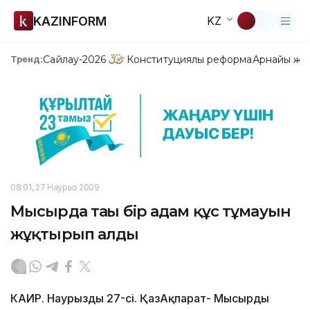
KAZINFORM
KZ
Сайлау-2026
Конституциялық реформа
Арнайы жо
Тренд:
08:01, 27 Наурыз 2009
Мысырда тағы бір адам құс тұмауын
жұқтырып алды
КАИР. Наурыздың 27-сі. ҚазАқпарат- Мысырдың