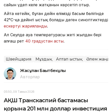
сайын үдеп келе жатқанын көрсетіп отыр.
Айта кетейік, бұған дейін еліміздің басым бөлігінде
42°C-қа дейінгі ыстық болады деген синоптиктердің
ескертуі жарияланды
.
Ал Сеулде ауа температурасы жеті жылдан бері
алғаш рет
40 градустан асты
.
Швейцария
Мұздық
Аптап ыстық
Әлем жаңал
Жасұлан Бақытбекұлы
Авторлар
05:50, 09 Тамыз 2026
АҚШ Транскаспий бастамасы
қорына 201 млн доллар инвестиция