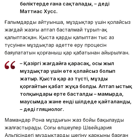
бөліктерде ғана сақталады, – деді
Маттиас Хусс.
Ғалымдардың айтуынша, мұздықтар үшін қолайсыз
жағдай жазғы аптап басталмай тұрып-ақ
қалыптасқан. Қыста қардың қалыптан тыс аз
түсуінен мұздықтар әдетте еру процесін
баяулататын қорғаныш қар қабатынан айырылған.
– Қазіргі жағдайға қарасақ, осы жыл
мұздықтар үшін өте қолайсыз болып
жатыр. Қыста қар аз түсті, мұзды
қорғайтын қабат жұқа болды. Аптап ыстық
толқындары ерте басталды – мамырда,
маусымда және енді шілдеде қайталанды,
– деді гляциолог.
Мамандар Рона мұздығын жаз бойы бақылауды
жалғастырады. Соңғы өлшеулер Швейцария
Альпісіндегі мұздықтардың шегіну қарқыны барған