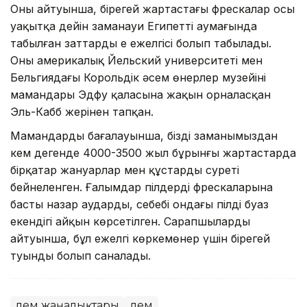
Оның айтуынша, бірегей жартастағы фрескалар осы
уақытқа дейін заманауи Египеттің аумағында
табылған заттардың ең ежелгісі болып табылады.
Оны америкалық Йельский университеті мен
Бельгиядағы Корольдік әсем өнерлер музейінің
мамандары Эдфу қаласына жақын орналасқан
Эль-Кабб жерінен тапқан.
Мамандардың бағалауынша, біздің заманымыздан
кем дегенде 4000-3500 жыл бұрынғы жартастарда
бірқатар жануарлар мен құстардың суреті
бейнеленген. Ғалымдар пілдердің фрескаларына
басты назар аударды, себебі ондағы пілдің буаз
екендігі айқын көрсетілген. Сарапшылардың
айтуынша, бұл ежелгі көркемөнер үшін бірегей
туынды болып саналады.
Әлем жаңалықтары
Әлем