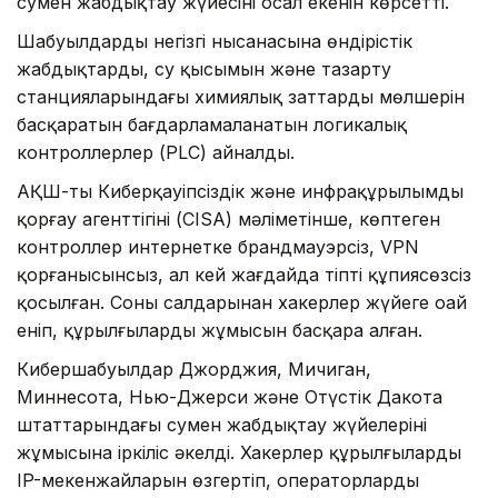
сумен жабдықтау жүйесінің осал екенін көрсетті.
Шабуылдардың негізгі нысанасына өндірістік
жабдықтарды, су қысымын және тазарту
станцияларындағы химиялық заттардың мөлшерін
басқаратын бағдарламаланатын логикалық
контроллерлер (PLC) айналды.
АҚШ-тың Киберқауіпсіздік және инфрақұрылымды
қорғау агенттігінің (CISA) мәліметінше, көптеген
контроллер интернетке брандмауэрсіз, VPN
қорғанысынсыз, ал кей жағдайда тіпті құпиясөзсіз
қосылған. Соның салдарынан хакерлер жүйеге оңай
еніп, құрылғылардың жұмысын басқара алған.
Кибершабуылдар Джорджия, Мичиган,
Миннесота, Нью-Джерси және Оңтүстік Дакота
штаттарындағы сумен жабдықтау жүйелерінің
жұмысына іркіліс әкелді. Хакерлер құрылғылардың
IP-мекенжайларын өзгертіп, операторлардың