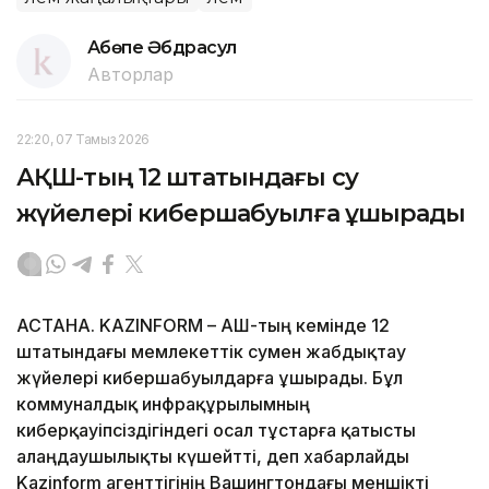
Ақбөпе Әбдрасул
Авторлар
22:20, 07 Тамыз 2026
АҚШ-тың 12 штатындағы су
жүйелері кибершабуылға ұшырады
АСТАНА. KAZINFORM – АҚШ-тың кемінде 12
штатындағы мемлекеттік сумен жабдықтау
жүйелері кибершабуылдарға ұшырады. Бұл
коммуналдық инфрақұрылымның
киберқауіпсіздігіндегі осал тұстарға қатысты
алаңдаушылықты күшейтті, деп хабарлайды
Kazinform агенттігінің Вашингтондағы меншікті