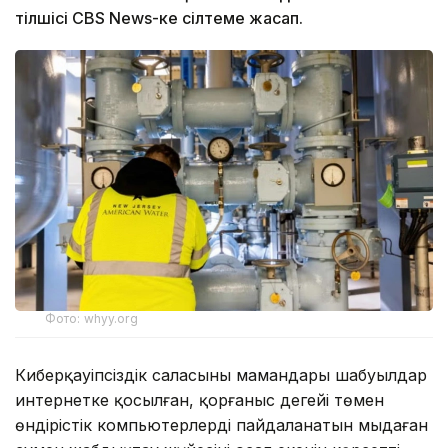
тілшісі CBS News-ке сілтеме жасап.
Фото: whyy.org
Киберқауіпсіздік саласының мамандары шабуылдар
интернетке қосылған, қорғаныс деңгейі төмен
өндірістік компьютерлерді пайдаланатын мыңдаған