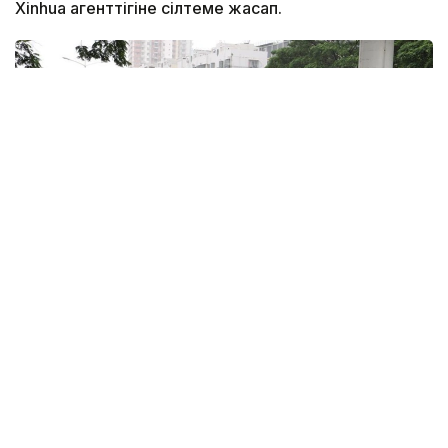
Xinhua агенттігіне сілтеме жасап.
Фото: Xinhua
Қытайдың Ұлттық метеорологиялық орталығы
«сары» қауіп деңгейін жариялады. Орталықтың
мәліметінше, тайфун батысқа қарай сағатына 15–20
шақырым жылдамдықпен жылжып келеді. Жұма