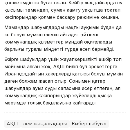
қолжетімділігін бұғаттаған. Кейбір жағдайларда су
қысымы төмендеп, сумен қамту уақытша тоқтап,
кәсіпорындар қолмен басқару режиміне көшкен.
Мамандар шабуылдардың нақты ауқымы бұдан да
кең болуы мүмкін екенін айтады, өйткені
коммуналдық қызметтер мұндай оқиғалардың
барлығы туралы міндетті түрде есеп бермейді.
Әзірге шабуылдар үшін жауапкершілікті ешбір топ
мойнына алған жоқ. АҚШ билігі бұл әрекеттерге
Иран қолдайтын хакерлердің қатысы болуы мүмкін
деген болжам жасап отыр. Сонымен қатар
шабуылдар ауыз судың сапасына әсер етпеген, ал
коммуналдық кәсіпорындар жүйелерді қысқа
мерзімде толық бақылауына қайтарды.
АҚШ
Әлем жаңалықтары
Кибершабуыл