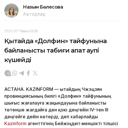
Назым Бөлесова
Авторлар
21:01, 07 Тамыз 2026
Қытайда «Долфин» тайфунына
байланысты табиғи апат қаупі
күшейді
АСТАНА. KAZINFORM — Қытайдың Чжэцзян
провинциясының билігі «Долфин» тайфунының
шығыс жағалауға жақындауына байланысты
төтенше жағдайға ден қою деңгейін IV-тен III
деңгейге дейін көтерді, деп хабарлайды
Kazinform
агенттігінің Бейжіңдегі меншікті тілшісі