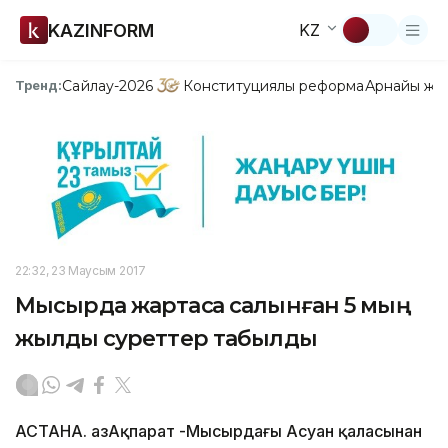
KAZINFORM
KZ
Сайлау-2026
Конституциялық реформа
Арнайы жо
Тренд:
22:32, 23 Маусым 2017
Мысырда жартасқа салынған 5 мың
жылдық суреттер табылды
АСТАНА. ҚазАқпарат -Мысырдағы Асуан қаласынан