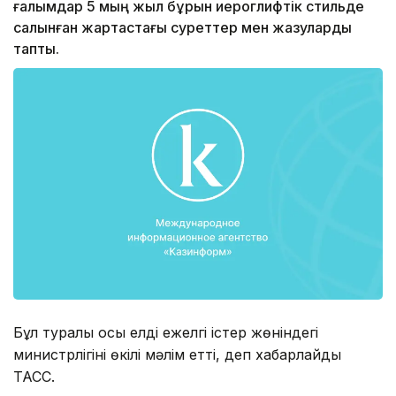
ғалымдар 5 мың жыл бұрын иероглифтік стильде
салынған жартастағы суреттер мен жазуларды
тапты.
Бұл туралы осы елдің ежелгі істер жөніндегі
министрлігінің өкілі мәлім етті, деп хабарлайды
ТАСС.