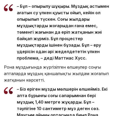
– Бұл – опырылу шұңқыры. Мұздық астымен
ағатын су үлкен қуысты ойып, кейін ол
опырылып түскен. Соңғы жылдары
мұздықтардың жоғарыдан ғана емес,
төменгі жағынан да еріп жатқанын жиі
байқап жүрміз. Бұл процестер
мұздықтарды ішінен бұзады. Бұл – еру
үдерісін одан әрі жеделдететін үлкен
проблема, – деді Маттиас Хусс.
Рона мұздығында жүргізілген өлшеулер соңғы
апталарда мұздың қаншалықты жылдам жоғалып
жатқанын көрсетті.
– Біз еріген мұздың мөлшерін өлшейміз. Екі
апта бұрынғы соңғы сапарымнан бері
мұздық 1,40 метрге жұқарды. Бұл –
тәулігіне 10 сантиметр мұз деген сөз.
Маусым айының ортасында биыл Рона