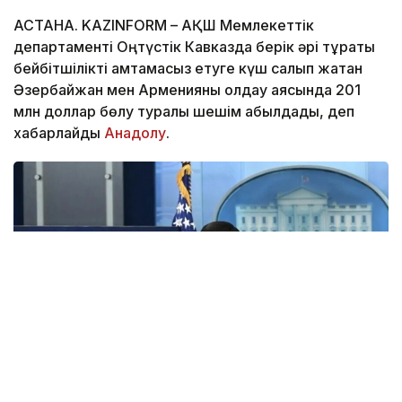
АСТАНА. KAZINFORM – АҚШ Мемлекеттік
департаменті Оңтүстік Кавказда берік әрі тұрақты
бейбітшілікті қамтамасыз етуге күш салып жатқан
Әзербайжан мен Арменияны қолдау аясында 201
млн доллар бөлу туралы шешім қабылдады, деп
хабарлайды
Анадолу
.
Фото: Анадолу