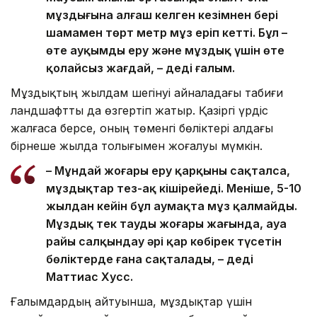
мұздығына алғаш келген кезімнен бері
шамамен төрт метр мұз еріп кетті. Бұл –
өте ауқымды еру және мұздық үшін өте
қолайсыз жағдай, – деді ғалым.
Мұздықтың жылдам шегінуі айналадағы табиғи
ландшафтты да өзгертіп жатыр. Қазіргі үрдіс
жалғаса берсе, оның төменгі бөліктері алдағы
бірнеше жылда толығымен жоғалуы мүмкін.
– Мұндай жоғары еру қарқыны сақталса,
мұздықтар тез-ақ кішірейеді. Меніңше, 5-10
жылдан кейін бұл аумақта мұз қалмайды.
Мұздық тек таудың жоғары жағында, ауа
райы салқындау әрі қар көбірек түсетін
бөліктерде ғана сақталады, – деді
Маттиас Хусс.
Ғалымдардың айтуынша, мұздықтар үшін