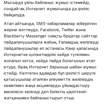
Мысырда ұялы байланыс жұмыс істемейді,
сондай-ақ Интернет жұмысында да іркіліс
байқалуда.
Атап айтқанда, SMS-хабарламалар жіберілген
жеріне жетпеуде, Facebook, Twitter және
Blackberry Messenger сияқты бірқатар сайттар
пайдаланушыларға жабық. Ғаламдық желілерді
пайдаланушылар ел астанасы Каир қаласында
Интернетке қолжетімділік кейде түгелімен
жоғалып кетсе, кейде пайда болатынын атап
өтуде, бірақ Интернет барынша шабан жұмыс
істейді. Көптеген адамдар бұл іркілісті шеруге
қатысушылар аталған әлеуметтiк желiлердің
көмегiмен жаңа акцияларды ұйымдастыру
мәселесін келіседі деп биліктің қауіптеніп
жатқанымен байланыстырып отыр.