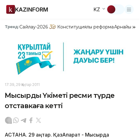
KAZINFORM
KZ
Сайлау-2026
Конституциялық реформа
Арнайы жо
Тренд:
17:39, 29 Қаңтар 2011
Мысырдың Үкіметі ресми түрде
отставкаға кетті
АСТАНА. 29 қаңтар. ҚазАқпарат - Мысырда