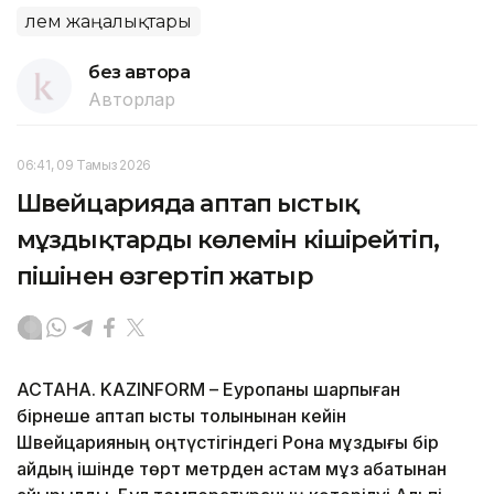
Әлем жаңалықтары
без автора
Авторлар
06:41, 09 Тамыз 2026
Швейцарияда аптап ыстық
мұздықтардың көлемін кішірейтіп,
пішінен өзгертіп жатыр
АСТАНА. KAZINFORM – Еуропаны шарпыған
бірнеше аптап ыстық толқынынан кейін
Швейцарияның оңтүстігіндегі Рона мұздығы бір
айдың ішінде төрт метрден астам мұз қабатынан