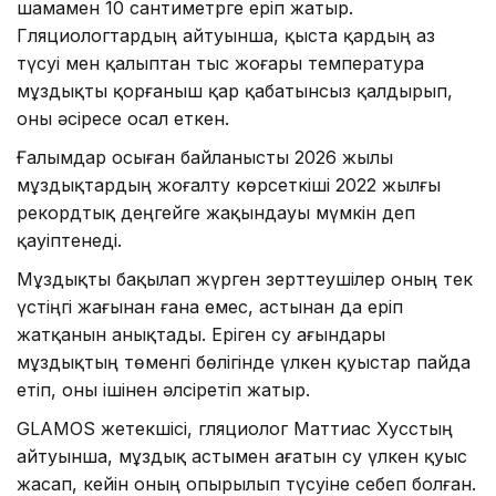
шамамен 10 сантиметрге еріп жатыр.
Гляциологтардың айтуынша, қыста қардың аз
түсуі мен қалыптан тыс жоғары температура
мұздықты қорғаныш қар қабатынсыз қалдырып,
оны әсіресе осал еткен.
Ғалымдар осыған байланысты 2026 жылы
мұздықтардың жоғалту көрсеткіші 2022 жылғы
рекордтық деңгейге жақындауы мүмкін деп
қауіптенеді.
Мұздықты бақылап жүрген зерттеушілер оның тек
үстіңгі жағынан ғана емес, астынан да еріп
жатқанын анықтады. Еріген су ағындары
мұздықтың төменгі бөлігінде үлкен қуыстар пайда
етіп, оны ішінен әлсіретіп жатыр.
GLAMOS жетекшісі, гляциолог Маттиас Хусстың
айтуынша, мұздық астымен ағатын су үлкен қуыс
жасап, кейін оның опырылып түсуіне себеп болған.