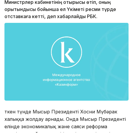
Министрлер кабинетінің отырысы өтіп, оның
қорытындысы бойынша ел Үкіметі ресми түрде
отставкаға кетті, деп хабарлайды РБК.
Өткен түнде Мысыр Президенті Хосни Мүбәрак
халыққа жолдау арнады. Онда Мысыр Президенті
елінде экономикалық және саяси реформа