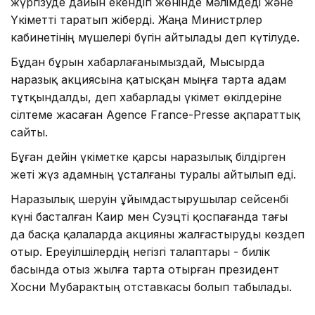
жүргізуде дайын екендігі жөнінде мәлімдеді және
Үкіметті таратып жіберді. Жаңа Министрлер
кабинетінің мүшелері бүгін айтылады деп күтілуде.
Бұдан бұрын хабарлағанымыздай, Мысырда
наразық акциясына қатысқан мыңға тарта адам
тұтқындалды, деп хабарлады үкімет өкілдеріне
сілтеме жасаған Agence France-Presse ақпараттық
сайты.
Бұған дейін үкіметке қарсы наразылық білдірген
жеті жүз адамның ұсталғаны туралы айтылып еді.
Наразылық шеруін ұйымдастырушылар сейсенбі
күні басталған Каир мен Суэцті қоспағанда тағы
да басқа қалаларда акцияны жалғастыруды көздеп
отыр. Ереуілшілердің негізгі талаптары - билік
басында отыз жылға тарта отырған президент
Хосни Мубарактың отставкасы болып табылады.