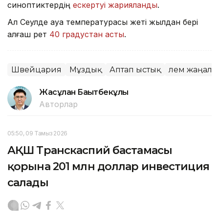
синоптиктердің
ескертуі жарияланды
.
Ал Сеулде ауа температурасы жеті жылдан бері
алғаш рет
40 градустан асты
.
Швейцария
Мұздық
Аптап ыстық
Әлем жаңал
Жасұлан Бақытбекұлы
Авторлар
05:50, 09 Тамыз 2026
АҚШ Транскаспий бастамасы
қорына 201 млн доллар инвестиция
салады