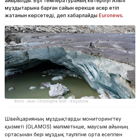
айырылды. Бұл температураның көтерілуі Альпі
мұздықтарына барған сайын ерекше әсер етіп
жатқанын көрсетеді, деп хабарлайды
Еuronews
.
Фото: Jean-Christophe Bott - Keystone
Швейцарияның мұздықтарды мониторингтеу
қызметі (GLAMOS) мәліметінше, маусым айының
ортасынан бері мұздық тәулігіне орта есеппен