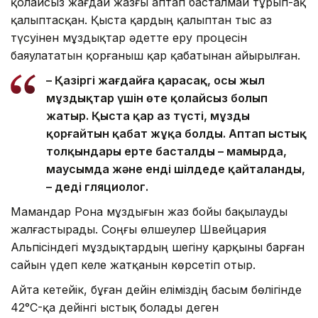
қолайсыз жағдай жазғы аптап басталмай тұрып-ақ
қалыптасқан. Қыста қардың қалыптан тыс аз
түсуінен мұздықтар әдетте еру процесін
баяулататын қорғаныш қар қабатынан айырылған.
– Қазіргі жағдайға қарасақ, осы жыл
мұздықтар үшін өте қолайсыз болып
жатыр. Қыста қар аз түсті, мұзды
қорғайтын қабат жұқа болды. Аптап ыстық
толқындары ерте басталды – мамырда,
маусымда және енді шілдеде қайталанды,
– деді гляциолог.
Мамандар Рона мұздығын жаз бойы бақылауды
жалғастырады. Соңғы өлшеулер Швейцария
Альпісіндегі мұздықтардың шегіну қарқыны барған
сайын үдеп келе жатқанын көрсетіп отыр.
Айта кетейік, бұған дейін еліміздің басым бөлігінде
42°C-қа дейінгі ыстық болады деген