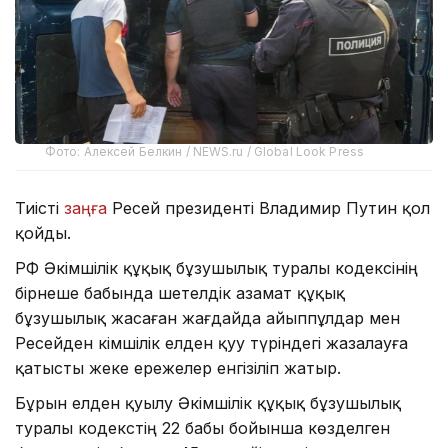
Фото: Алексей Белкин / NEWS.ru / Global Look Press
Тиісті
заңға
Ресей президенті Владимир Путин қол
қойды.
РФ Әкімшілік құқық бұзушылық туралы кодексінің
бірнеше бабында шетелдік азамат құқық
бұзушылық жасаған жағдайда айыппұлдар мен
Ресейден әкімшілік елден қуу түріндегі жазалауға
қатысты жеке ережелер енгізіліп жатыр.
Бұрын елден қуылу Әкімшілік құқық бұзушылық
туралы кодекстің 22 бабы бойынша көзделген