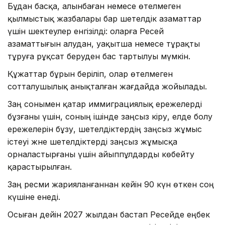
Бұдан басқа, алынбаған немесе өтелмеген
қылмыстық жазбалары бар шетелдік азаматтар
үшін шектеулер енгізілді: оларға Ресей
азаматтығын алудан, уақытша немесе тұрақты
тұруға рұқсат беруден бас тартылуы мүмкін.
Құжаттар бұрын беріліп, олар өтелмеген
сотталушылық анықталған жағдайда жойылады.
Заң сонымен қатар иммиграциялық ережелерді
бұзғаны үшін, соның ішінде заңсыз кіру, елде болу
ережелерін бұзу, шетелдіктердің заңсыз жұмыс
істеуі және шетелдіктерді заңсыз жұмысқа
орналастырғаны үшін айыппұлдарды көбейту
қарастырылған.
Заң ресми жарияланғаннан кейін 90 күн өткен соң
күшіне енеді.
Осыған дейін 2027 жылдан бастап Ресейде еңбек