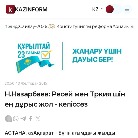
KAZINFORM
KZ
Сайлау-2026
Конституциялық реформа
Арнайы жо
Тренд:
20:50, 13 Желтоқсан 2015
Н.Назарбаев: Ресей мен Түркия үшін
ең дұрыс жол - келіссөз
АСТАНА. ҚазАқпарат - Бүгін ағымдағы жылды