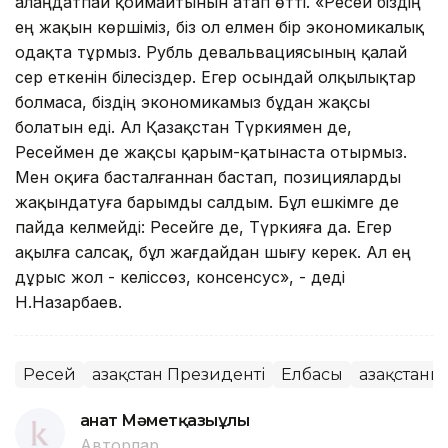
алаңдатпай қоймайтынын атап өтті. «Ресей біздің
ең жақын көршіміз, біз ол елмен бір экономикалық
одақта тұрмыз. Рубль девальвациясының қалай
әсер еткенін білесіздер. Егер осындай олқылықтар
болмаса, біздің экономикамыз бұдан жақсы
болатын еді. Ал Қазақстан Түркиямен де,
Ресеймен де жақсы қарым-қатынаста отырмыз.
Мен оқиға басталғаннан бастап, позицияларды
жақындатуға барымды салдым. Бұл ешкімге де
пайда әкелмейді: Ресейге де, Түркияға да. Егер
ақылға салсақ, бұл жағдайдан шығу керек. Ал ең
дұрыс жол - келіссөз, консенсус», - деді
Н.Назарбаев.
Ресей
Қазақстан Президенті
Елбасы
Қазақстан
Қанат Мәметқазыұлы
Авторлар