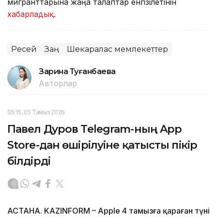
мигранттарына жаңа талаптар енгізілетінін
хабарладық
.
Ресей
Заң
Шекаралас мемлекеттер
Зарина Туғанбаева
Авторлар
05:15, 05 Тамыз 2026
Павел Дуров Telegram-ның App
Store-дан өшірілуіне қатысты пікір
білдірді
АСТАНА. KAZINFORM – Apple 4 тамызға қараған түні