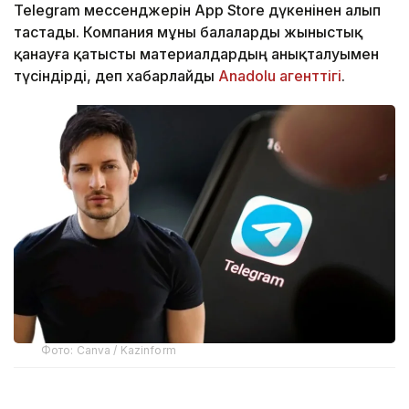
Telegram мессенджерін App Store дүкенінен алып
тастады. Компания мұны балаларды жыныстық
қанауға қатысты материалдардың анықталуымен
түсіндірді, деп хабарлайды
Anadolu агенттігі
.
Фото: Canva / Kazinform
Telegram-ның негізін қалаушылардың бірі Павел