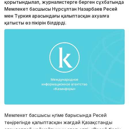
қорытындылап, журналистерге берген сұхбатында
Мемлекет басшысы Нұрсұлтан Назарбаев Ресей
мен Түркия арасындағы қалыптасқан ахуалға
қатысты өз пікірін білдірді.
Мемлекет басшысы әңгіме барысында Ресей
төңірегінде қалыптасқан жағдай Қазақстанды