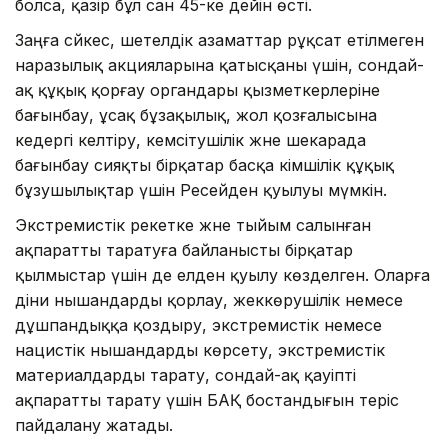
болса, қазір бұл сан 45-ке дейін өсті.
Заңға сәйкес, шетелдік азаматтар рұқсат етілмеген
наразылық акцияларына қатысқаны үшін, сондай-
ақ құқық қорғау органдары қызметкерлеріне
бағынбау, ұсақ бұзақылық, жол қозғалысына
кедергі келтіру, кемсітушілік және шекарада
бағынбау сияқты бірқатар басқа әкімшілік құқық
бұзушылықтар үшін Ресейден қуылуы мүмкін.
Экстремистік әрекетке және тыйым салынған
ақпаратты таратуға байланысты бірқатар
қылмыстар үшін де елден қуылу көзделген. Оларға
діни нышандарды қорлау, жеккөрушілік немесе
дұшпандыққа қоздыру, экстремистік немесе
нацистік нышандарды көрсету, экстремистік
материалдарды тарату, сондай-ақ қауіпті
ақпаратты тарату үшін БАҚ бостандығын теріс
пайдалану жатады.