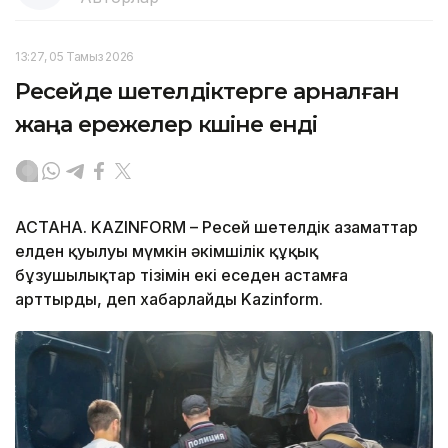
13:27, 05 Тамыз 2026
Ресейде шетелдіктерге арналған
жаңа ережелер күшіне енді
АСТАНА. KAZINFORM – Ресей шетелдік азаматтар
елден қуылуы мүмкін әкімшілік құқық
бұзушылықтар тізімін екі еседен астамға
арттырды, деп хабарлайды Kazinform.