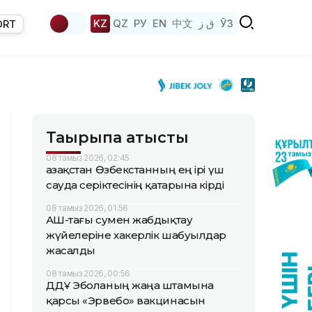
KZ
QZ
РУ
EN
中文
ق ز
ЎЗ
ORT
Тақырыпқа қатысты
08 тамыз 2026, 02:45
Қазақстан Өзбекстанның ең ірі үш
сауда серіктесінің қатарына кірді
08 тамыз 2026, 01:56
АҚШ-тағы сумен жабдықтау
жүйелеріне хакерлік шабуылдар
жасалды
08 тамыз 2026, 00:56
ДДҰ Эболаның жаңа штамына
қарсы «Эрвебо» вакцинасын