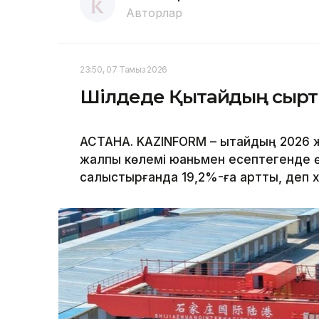
Авторлар
23:50, 07 Тамыз 2026
Шілдеде Қытайдың сыртқы 
АСТАНА. KAZINFORM – Қытайдың 2026 
жалпы көлемі юаньмен есептегенде 
салыстырғанда 19,2%-ға артты, деп