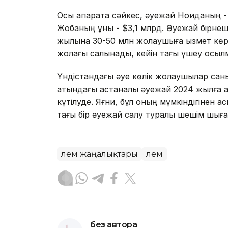
Осы ақпаратқа сәйкес, әуежай Ноиданың
Жобаның құны - $3,1 млрд. Әуежай бірне
жылына 30-50 млн жолаушыға қызмет көрс
жолағы салынады, кейін тағы үшеу қосылм
Үндістандағы әуе көлік жолаушылар саны
атындағы астаналық әуежай 2024 жылға 
күтілуде. Яғни, бұл оның мүмкіндігінен 
тағы бір әуежай салу туралы шешім шығ
Әлем жаңалықтары
Әлем
без автора