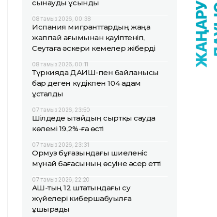
сынауды ұсынды
08 тамыз 2026, 00:38
Испания мигранттардың жаңа
жаппай ағымынан қауіптеніп,
Сеутаға әскери кемелер жіберді
08 тамыз 2026, 00:11
Түркияда ДАИШ-пен байланысы
бар деген күдікпен 104 адам
ұсталды
07 тамыз 2026, 23:50
Шілдеде Қытайдың сыртқы сауда
көлемі 19,2%-ға өсті
07 тамыз 2026, 23:31
Ормуз бұғазындағы шиеленіс
мұнай бағасының өсуіне әсер етті
07 тамыз 2026, 22:20
АҚШ-тың 12 штатындағы су
жүйелері кибершабуылға
ұшырады