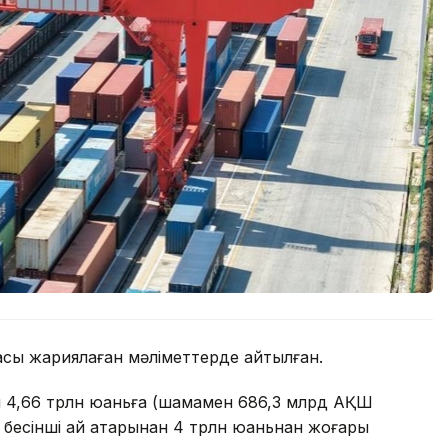
асы жариялаған мәліметтерде айтылған.
мы 4,66 трлн юаньға (шамамен 686,3 млрд АҚШ
 бесінші ай қатарынан 4 трлн юаньнан жоғары