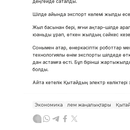
деңгейде сақталды.
Шілде айында экспорт көлемі жылдық есеп
Жыл басынан бері, яғни қаңтар–шілде ар
юаньды құрап, өткен жылдың сәйкес кезе
Сонымен қатар, өнеркәсіптік роботтар ме
технологиялық өнім экспорты шілдеде ө
дан астамға өсті. Бұл бірінші жартыжылд
болды.
Айта кетелік Қытайдың электр көліктері
Экономика
Әлем жаңалықтары
Қыта