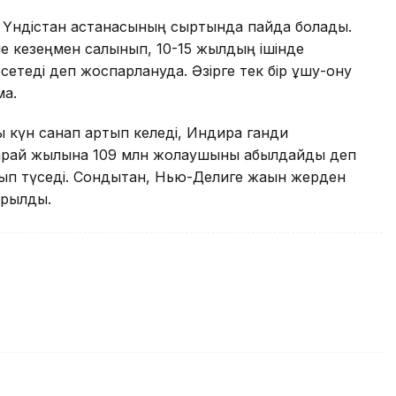
 - Үндістан астанасының сыртында пайда болады.
ше кезеңмен салынып, 10-15 жылдың ішінде
етеді деп жоспарлануда. Әзірге тек бір ұшу-қону
ақ.
 күн санап артып келеді, Индира ганди
қарай жылына 109 млн жолаушыны қабылдайды деп
асып түседі. Сондықтан, Нью-Делиге жақын жерден
арылды.