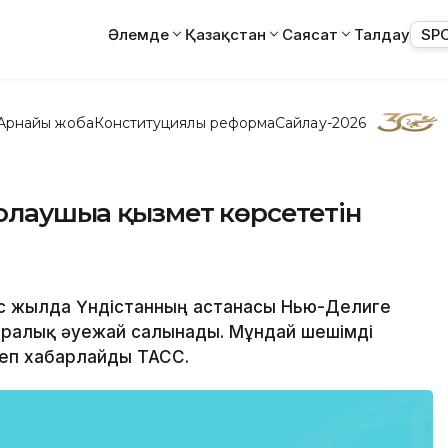
Әлемде
Қазақстан
Саясат
Талдау
SP
Арнайы жоба
Конституциялық реформа
Сайлау-2026
лаушыға қызмет көрсететін
ес жылда Үндістанның астанасы Нью-Делиге
ралық әуежай салынады. Мұндай шешімді
 деп хабарлайды ТАСС.