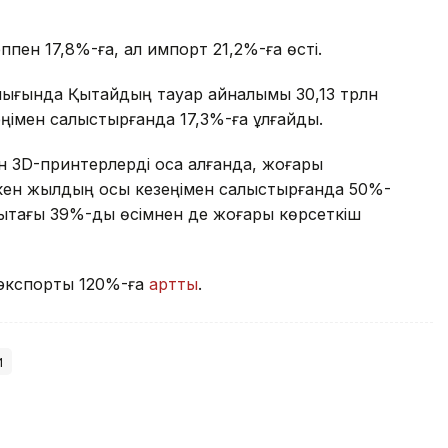
пен 17,8%-ға, ал импорт 21,2%-ға өсті.
алығында Қытайдың тауар айналымы 30,13 трлн
ңімен салыстырғанда 17,3%-ға ұлғайды.
н 3D-принтерлерді қоса алғанда, жоғары
ткен жылдың осы кезеңімен салыстырғанда 50%-
ықтағы 39%-дық өсімнен де жоғары көрсеткіш
 экспорты 120%-ға
артты
.
й