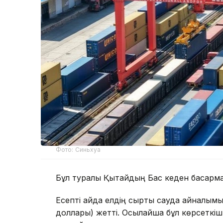
Фото: Синьхуа
Бұл туралы Қытайдың Бас кеден басқарм
Есепті айда елдің сыртқы сауда айналы
доллары) жетті. Осылайша бұл көрсеткіш