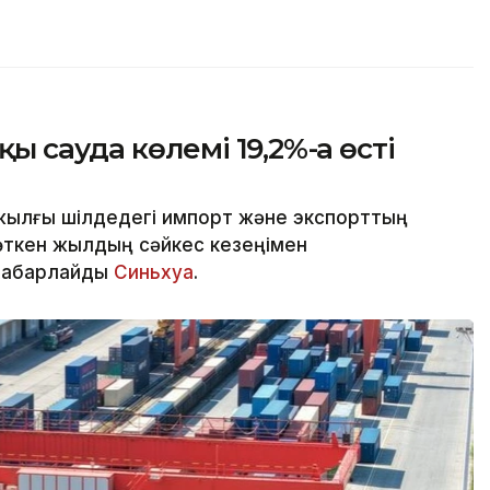
сауда көлемі 19,2%-ға өсті
жылғы шілдедегі импорт және экспорттың
өткен жылдың сәйкес кезеңімен
 хабарлайды
Синьхуа
.