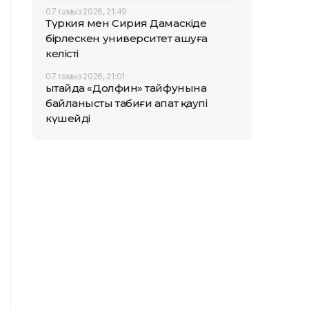
07 тамыз 2026, 21:49
Түркия мен Сирия Дамаскіде
бірлескен университет ашуға
келісті
07 тамыз 2026, 21:01
Қытайда «Долфин» тайфунына
байланысты табиғи апат қаупі
күшейді