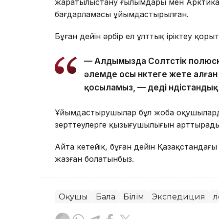
жаратылыстану ғылымдары мен Арктиканы
бағдарламасы ұйымдастырылған.
Бұған дейін әрбір ел ұлттық іріктеу қор
— Алдымызда Солтүстік полюске 
әлемде осы нүктеге жете алға
қосыламыз, — деді үндістандық
Ұйымдастырушылар бұл жоба оқушыларды
зерттеулерге қызығушылығын арттырады 
Айта кетейік, бұған дейін Қазақстандағ
жазған болатынбыз.
Оқушы
Бала
Білім
Экспедиция
Ә