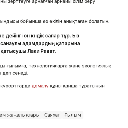
 зерттеуге арналған арнайы білім беру
ытындысы бойынша өз өкілін анықтаған болатын.
дейінгі он күндік сапар тұр. Біз
н санаулы адамдардың қатарына
 қатысушы Лаки Рават.
ң ғылымға, технологияларға және экологиялық
деп сенеді.
ы курорттарда
демалу
құны қанша тұратынын
лем жаңалықтары
Саяхат
Ғылым