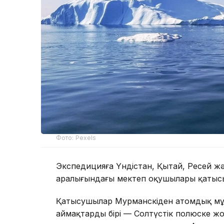
Фото: Pexels
Экспедицияға Үндістан, Қытай, Ресей жә
аралығындағы мектеп оқушылары қатыс
Қатысушылар Мурманскіден атомдық мұ
аймақтардың бірі — Солтүстік полюске ж