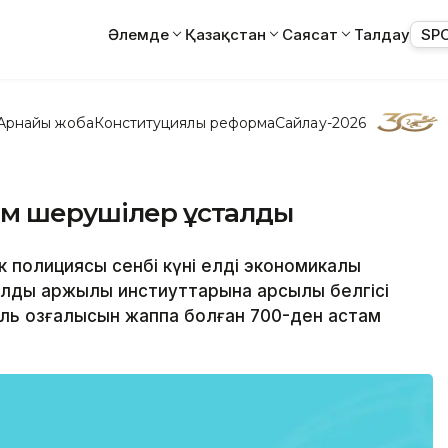
Әлемде
Қазақстан
Саясат
Талдау
SP
Арнайы жоба
Конституциялық реформа
Сайлау-2026
ам шерушілер ұсталды
к полициясы сенбі күні елді экономикалық
лды қаржылық инстиуттарына қарсылық белгісі
ль қозғалысын жаппақ болған 700-ден астам