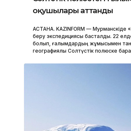
оқушылары аттанды
АСТАНА. KAZINFORM — Мурманскіде «Б
беру экспедициясы басталды. 22 елде
болып, ғалымдардың жұмысымен таны
географиялық Солтүстік полюске бар