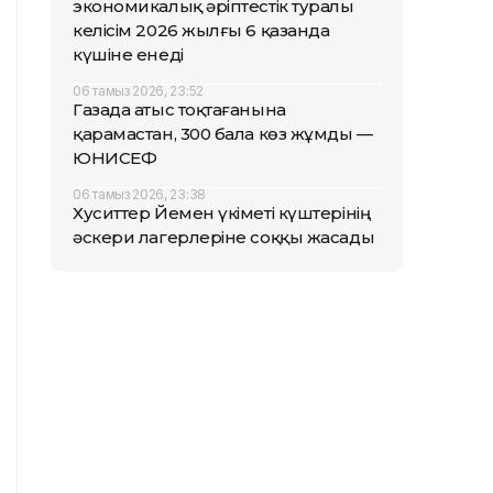
экономикалық әріптестік туралы
келісім 2026 жылғы 6 қазанда
күшіне енеді
06 тамыз 2026, 23:52
Газада атыс тоқтағанына
қарамастан, 300 бала көз жұмды —
ЮНИСЕФ
06 тамыз 2026, 23:38
Хуситтер Йемен үкіметі күштерінің
әскери лагерлеріне соққы жасады