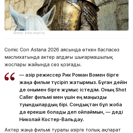
Фото: kino.mail.ru
Comic Con Astana 2026 аясында өткен баспасөз
мәслихатында актер алдағы шығармашылық
жоспары жайында сөз қозғады.
— Қазір режиссер Рик Роман Вомен бірге
жаңа фильм түсіріп жатырмыз. Бұған дейін
де онымен бірге жұмыс істедім. Оның Shot
Caller фильмі мен үшін ең маңызды
туындылардың бірі. Сондықтан бұл жоба
да ерекше болады деп ойлаймын, — деді
Николай Костер-Вальдау.
Актер жаңа фильмі туралы әзірге толық ақпарат