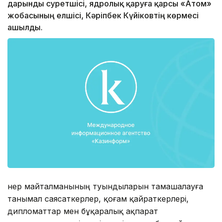
дарынды суретшісі, ядролық қаруға қарсы «Атом»
жобасының елшісі, Кәріпбек Күйіковтің көрмесі
ашылды.
Өнер майталманының туындыларын тамашалауға
танымал саясаткерлер, қоғам қайраткерлері,
дипломаттар мен бұқаралық ақпарат