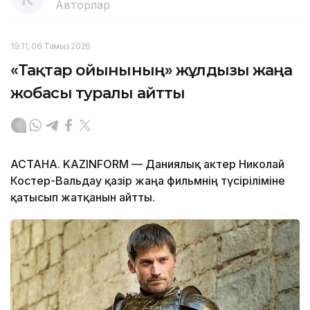
Авторлар
19:11, 06 Тамыз 2026
«Тақтар ойынының» жұлдызы жаңа
жобасы туралы айтты
АСТАНА. KAZINFORM — Даниялық актер Николай
Костер-Вальдау қазір жаңа фильмнің түсіріліміне
қатысып жатқанын айтты.