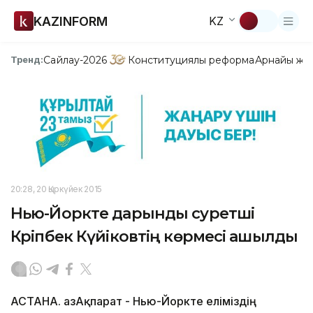
KAZINFORM
KZ
Сайлау-2026
Конституциялық реформа
Арнайы жо
Тренд:
20:28, 20 Қыркүйек 2015
Нью-Йоркте дарынды суретші
Кәріпбек Күйіковтің көрмесі ашылды
АСТАНА. ҚазАқпарат - Нью-Йоркте еліміздің