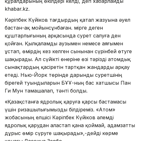
құралдарының өкілдері келді, деп хабарлайды
khabar.kz.
Кәріпбек Күйіков тағдырдың қатал жазуына әуел
бастан-ақ мойынсұнбаған. Өмірге деген
құштарлығының арқасында сурет салуға ден
қойған. Қылқаламды аузымен немесе аяғымен
ұстап, өмірдің кез келген сынынан сүрінбей өтуге
шақырады. Ал сүйікті өнеріне өзі тәрізді атомдық
сынақтардың қасіретін тартқан жандарды арқау
етеді. Нью-Йорк төрінде дарынды суретшінің
бірегей туындыларын БҰҰ-ның бас хатшысы Пан
Ги Мун тамашалап, тәнті болды.
«Қазақстанға ядролық қаруға қарсы бастамасы
үшін ризашылығымызды білдіреміз. «Атом»
жобасының елшісі Кәріпбек Күйіков әлемді
ядролық қарудан аластап қана қоймай, адамзатты
дұрыс өмір сүруге шақырады»,-дейді көрме
қонағы Лассина Зербо.