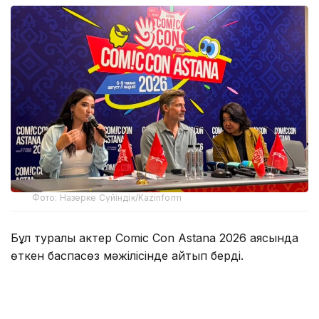
Фото: Назерке Сүйіндік/Kazinform
Бұл туралы актер Comic Con Astana 2026 аясында
өткен баспасөз мәжілісінде айтып берді.
Оның сөзінше, Қазақстанда болған аз уақыттың
өзінде жергілікті халықтың қонақжайлығы мен
ақжарқын көңілі ерекше әсер қалдырған.