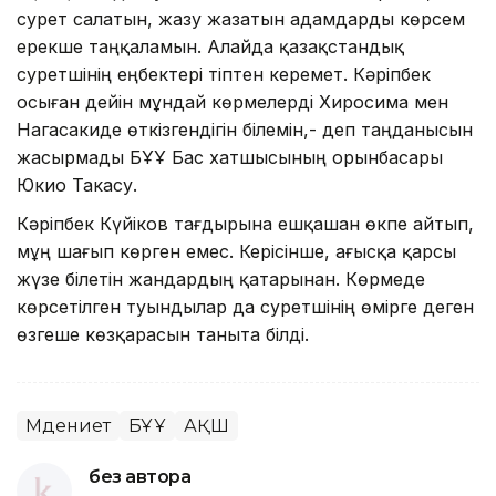
сурет салатын, жазу жазатын адамдарды көрсем
ерекше таңқаламын. Алайда қазақстандық
суретшінің еңбектері тіптен керемет. Кәріпбек
осыған дейін мұндай көрмелерді Хиросима мен
Нагасакиде өткізгендігін білемін,- деп таңданысын
жасырмады БҰҰ Бас хатшысының орынбасары
Юкио Такасу.
Кәріпбек Күйіков тағдырына ешқашан өкпе айтып,
мұң шағып көрген емес. Керісінше, ағысқа қарсы
жүзе білетін жандардың қатарынан. Көрмеде
көрсетілген туындылар да суретшінің өмірге деген
өзгеше көзқарасын таныта білді.
Мәдениет
БҰҰ
АҚШ
без автора