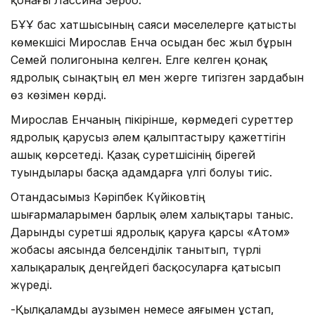
БҰҰ бас хатшысының саяси мәселелерге қатысты
көмекшісі Мирослав Енча осыдан бес жыл бұрын
Семей полигонына келген. Елге келген қонақ
ядролық сынақтың ел мен жерге тигізген зардабын
өз көзімен көрді.
Мирослав Енчаның пікірінше, көрмедегі суреттер
ядролық қарусыз әлем қалыптастыру қажеттігін
ашық көрсетеді. Қазақ суретшісінің бірегей
туындылары басқа адамдарға үлгі болуы тиіс.
Отандасымыз Кәріпбек Күйіковтің
шығармаларымен барлық әлем халықтары таныс.
Дарынды суретші ядролық қаруға қарсы «Атом»
жобасы аясында белсенділік танытып, түрлі
халықаралық деңгейдегі басқосуларға қатысып
жүреді.
-Қылқаламды аузымен немесе аяғымен ұстап,