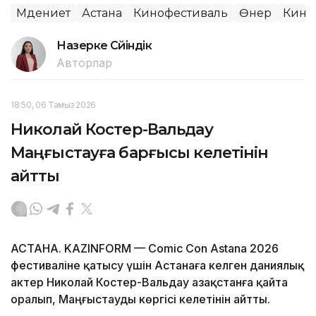
Мәдениет
Астана
Кинофестиваль
Өнер
Кино
Назерке Сүйіндік
Авторлар
18:50, 06 Тамыз 2026
Николай Костер-Вальдау
Маңғыстауға барғысы келетінін
айтты
АСТАНА. KAZINFORM — Comic Con Astana 2026
фестиваліне қатысу үшін Астанаға келген даниялық
актер Николай Костер-Вальдау Қазақстанға қайта
оралып, Маңғыстауды көргісі келетінін айтты.