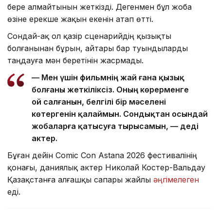
бере алмайтынын жеткізді. Дегенмен бұл жоба
өзіне ерекше жақын екенін атап өтті.
Сондай-ақ ол қазір сценарийдің қызықты
болғанынан бұрын, айтары бар туындыларды
таңдауға мән беретінін жасрмады.
— Мен үшін фильмнің жай ғана қызық
болғаны жеткіліксіз. Оның көрерменге
ой салғанын, белгілі бір мәселені
көтергенін қалаймын. Сондықтан осындай
жобаларға қатысуға тырысамын, — деді
актер.
Бұған дейін Comic Con Astana 2026 фестивалінің
қонағы, даниялық актер Николай Костер-Вальдау
Қазақстанға алғашқы сапары жайлы
әңгімелеген
еді.