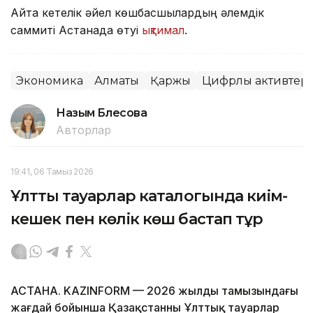
Айта кетелік әйел көшбасшылардың әлемдік
саммиті Астанада өтуі
ықтимал
.
Экономика
Алматы
Қаржы
Цифрлық активтер
Назым Бөлесова
Авторлар
19:41, 06 Тамыз 2026
Ұлттық тауарлар каталогында киім-
кешек пен көлік көш бастап тұр
АСТАНА. KAZINFORM — 2026 жылдың тамызындағы
жағдай бойынша Қазақстанның Ұлттық тауарлар