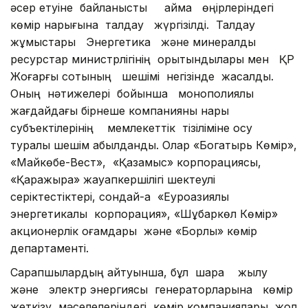
әсер етуіне байланысты аймақ өңірлеріндегі
көмір нарығына талдау жүргізілді. Талдау
жұмыстары Энергетика және минералдық
ресурстар министрлігінің қорытындылары мен ҚР
Жоғарғы сотының шешімі негізінде жасалды.
Оның нәтижелері бойынша монополиялық
жағдайдағы бірнеше компанияны нарық
субъектілерінің мемлекеттік тізіліміне қосу
туралы шешім қабылданды. Олар «Богатырь Көмір»,
«Майкөбе-Вест», «Қазақмыс» корпорациясы,
«Қаражыра» жауапкершілігі шектеулі
серіктестіктері, сондай-ақ «Еуроазиялық
энергетикалық корпорация», «Шұбаркөл Көмір»
акционерлік қоғамдары және «Борлы» көмір
департаменті.
Сарапшылардың айтуынша, бұл шара жылу
және электр энергиясы генераторларына көмір
жеткізу мәселелеріндегі көмір компаниялары жол