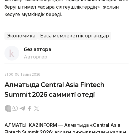
беруі ықтимал «асыра сілтеушіліктердің» жолын
кесуге мүмкіндік береді.
Экономика
Басқа мемлекеттік органдар
без автора
Авторлар
21:00, 06 Тамыз 2026
Алматыда Central Asia Fintech
Summit 2026 саммиті өтеді
АЛМАТЫ. KAZINFORM — Алматыда «Central Asia
Fintech Summit 2026: алдағы онжылдықтағы қаржы