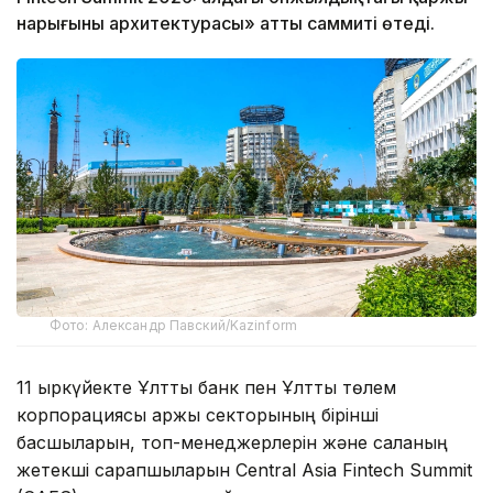
нарығының архитектурасы» атты саммиті өтеді.
Фото: Александр Павский/Kazinform
11 қыркүйекте Ұлттық банк пен Ұлттық төлем
корпорациясы қаржы секторының бірінші
басшыларын, топ-менеджерлерін және саланың
жетекші сарапшыларын Central Asia Fintech Summit