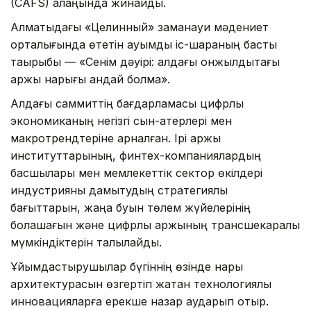
(CAFS) алаңында жинайды.
Алматыдағы «Целинный» заманауи мәдениет
орталығында өтетін ауқымды іс-шараның басты
тақырыбы — «Сенім дәуірі: алдағы онжылдықтағы
қаржы нарығы қандай болмақ».
Алдағы саммиттің бағдарламасы цифрлық
экономиканың негізгі сын-қатерлері мен
макротрендтеріне арналған. Ірі қаржы
институттарының, финтех-компаниялардың
басшылары мен мемлекеттік сектор өкілдері
индустрияны дамытудың стратегиялық
бағыттарын, жаңа буын төлем жүйелерінің
болашағын және цифрлық қаржының трансшекаралық
мүмкіндіктерін талқылайды.
Ұйымдастырушылар бүгіннің өзінде нарық
архитектурасын өзгертіп жатқан технологиялық
инновацияларға ерекше назар аударып отыр.