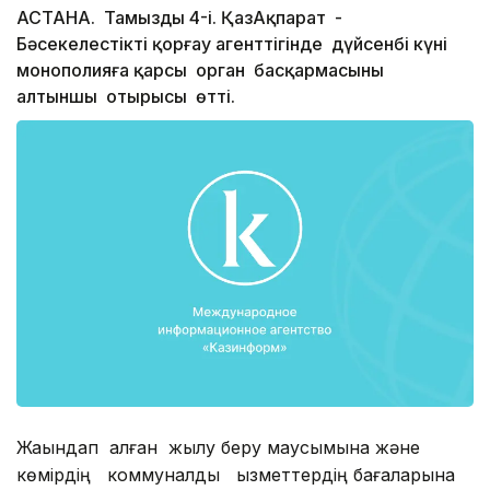
АСТАНА. Тамыздың 4-і. ҚазАқпарат -
Бәсекелестікті қорғау агенттігінде дүйсенбі күні
монополияға қарсы орган басқармасының
алтыншы отырысы өтті.
Жақындап қалған жылу беру маусымына және
көмірдің коммуналдық қызметтердің бағаларына