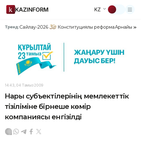
KAZINFORM
KZ
Сайлау-2026
Конституциялық реформа
Арнайы жо
Тренд:
14:43, 04 Тамыз 2009
Нарық субъектілерінің мемлекеттік
тізіліміне бірнеше көмір
компаниясы енгізілді