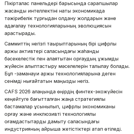
Пікірталас панельдері барысында сарапшылар
жасанды интеллектіні нақты экономикада
тәжірибелік тұрғыдан қолдану жолдарын және
қадағалау технологияларының эволюциясын
қарастырады.
Саммиттің негізгі тақырыптарының бірі цифрлық
қаржы активтері саласындағы жаһандық
бәсекелестік пен алаяқтықтан қорғаудың ұжымдық
жүйесін қалыптастыру мәселелерін талқылау болады.
Бұл -заманауи қаржы технологияларына деген
сенімді нығайтатын маңызды негіз.
CAFS 2026 алаңында өңірдің финтех-экожүйесін
кеңейтуге бағытталған жаңа стратегиялық
бастамалар ұсынылып, цифрлық экономиканы
қорғау және инклюзивті технологиялық
қоғамдастықтарды дамыту саласындағы
индустрияның айрықша жетістіктері атап өтіледі.