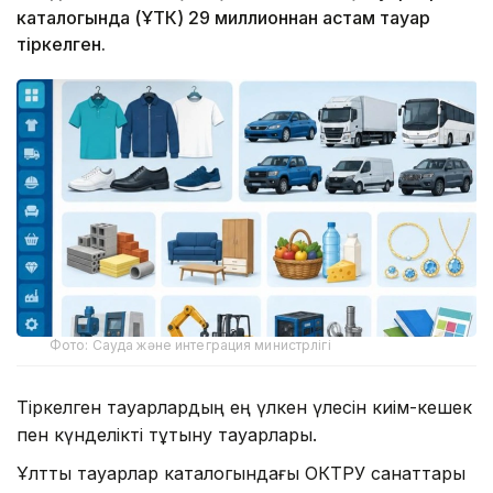
каталогында (ҰТК) 29 миллионнан астам тауар
тіркелген.
Фото: Сауда және интеграция министрлігі
Тіркелген тауарлардың ең үлкен үлесін киім-кешек
пен күнделікті тұтыну тауарлары.
Ұлттық тауарлар каталогындағы ОКТРУ санаттары