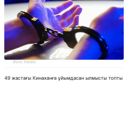
Фото: Pexels
49 жастағы Кинаханға ұйымдасқан қылмыстық топты
басқару, кісі өлтіру және есірткінің заңсыз
айналымына қатысу бойынша айып тағылды.
Ол жексенбі күні Ирландия үкіметінің ұшағымен
Дубайдан жеткізілді. Кинахан БАӘ-де шамамен он
жыл тұрған және сәуір айында Ирландия билігінің
ордері бойынша ұсталған. Оны сотқа жеткізу