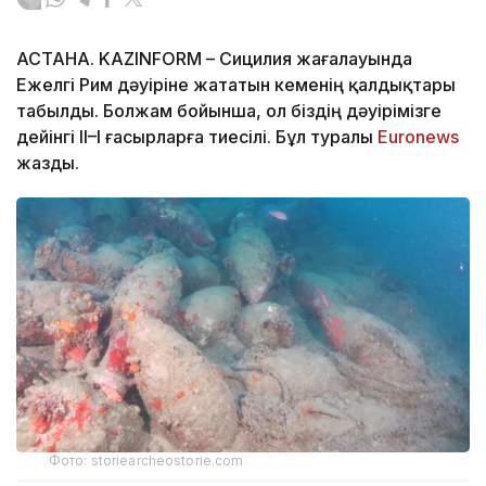
АСТАНА. KAZINFORM – Сицилия жағалауында
Ежелгі Рим дәуіріне жататын кеменің қалдықтары
табылды. Болжам бойынша, ол біздің дәуірімізге
дейінгі II–I ғасырларға тиесілі. Бұл туралы
Еuronews
жазды.
Фото: storiearcheostorie.com