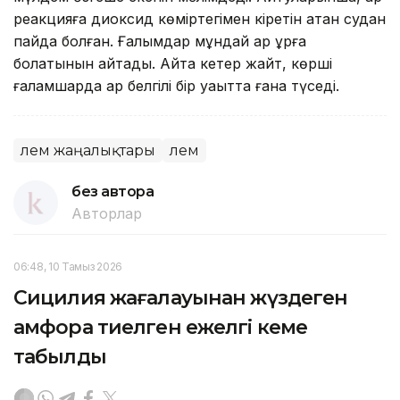
реакцияға диоксид көміртегімен кіретін қатқан судан
пайда болған. Ғалымдар мұндай қар құрғақ
болатынын айтады. Айта кетер жайт, көрші
ғаламшарда қар белгілі бір уақытта ғана түседі.
Әлем жаңалықтары
Әлем
без автора
Авторлар
06:48, 10 Тамыз 2026
Сицилия жағалауынан жүздеген
амфора тиелген ежелгі кеме
табылды