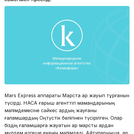
Mars Express аппараты Марста қар жауып тұрғанын
түсірді. НАСА ғарыш агенттігі мамандарының
мәлімдемесіне сәйкес қардың жауғаны
ғаламшардың Оңтүстік бөлігінен түсірілген. Олар
біздің ғаламшарға жауатын қар марстық қардан
мүлдем өзгеше екенін мәлімдеді. Айтуларынша, қар