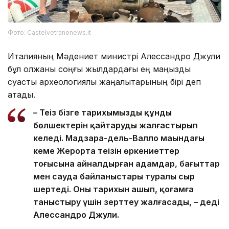
Фото: Castelvetranonews.it
Италияның Мәдениет министрі Алессандро Джули
бұл олжаны соңғы жылдардағы ең маңызды
суасты археологиялық жаңалықтарының бірі деп
атады.
– Теңіз бізге тарихымыздың құнды
бөлшектерін қайтаруды жалғастырып
келеді. Мадзара-дель-Валло маңындағы
кеме Жерорта теңізін өркениеттер
тоғысына айналдырған адамдар, бағыттар
мен сауда байланыстары туралы сыр
шертеді. Оның тарихын ашып, қоғамға
таныстыру үшін зерттеу жалғасады, – деді
Алессандро Джули.