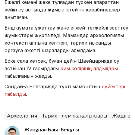
Ежелгі кемені жеке тұлғадан түскен ақпараттан
кейін су астында жұмыс істейтін карабинерлер
анықтаған.
Енді аумақта құжаттау және егжей-тегжейлі зерттеу
жұмыстары жүргізіледі. Мамандар археологиялық
контексті қалпына келтіріп, тарихи нысанды
қорғауға қажетті шараларды қабылдамақ.
Еске сала кетсек, бұған дейін Швейцарияда су
астынан IV ғасырдағы
рим көпірінің қалдықтары
табылғанын жаздық.
Сондай-ақ Болгарияда түкті мамонттың
сүйектері
табылды
.
Археология
Тарих
Әлем жаңалықтары
Жәдігер
Жасұлан Бақытбекұлы