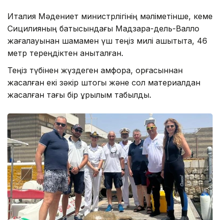
Италия Мәдениет министрлігінің мәліметінше, кеме
Сицилияның батысындағы Мадзара-дель-Валло
жағалауынан шамамен үш теңіз милі қашықтықта, 46
метр тереңдіктен анықталған.
Теңіз түбінен жүздеген амфора, қорғасыннан
жасалған екі зәкір штогы және сол материалдан
жасалған тағы бір құрылым табылды.