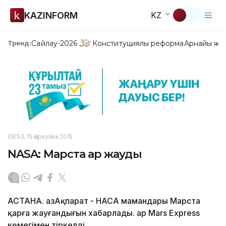
KAZINFORM
KZ
Сайлау-2026
Конституциялық реформа
Арнайы жо
Тренд:
08:53, 15 Қыркүйек 2015
NASA: Марста қар жауды
АСТАНА. ҚазАқпарат - НАСА мамандары Марста
қарға жауғандығын хабарлады. Қар Mars Express
көмегімен тіркелді.