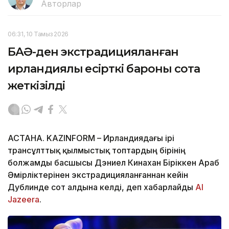
Авторлар
06:31, 10 Тамыз 2026
БАӘ-ден экстрадицияланған
ирландиялық есірткі бароны сотқа
жеткізілді
АСТАНА. KAZINFORM – Ирландиядағы ірі
трансұлттық қылмыстық топтардың бірінің
болжамды басшысы Дэниел Кинахан Біріккен Араб
Әмірліктерінен экстрадицияланғаннан кейін
Дублинде сот алдына келді, деп хабарлайды
Al
Jazeera
.