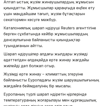
Аптап ыстық жүзім жинаушылардың жұмысын
қиындатты. Жұмысшылар қараңғыда еңбек ету
үшін маңдайшам тағып, жүзім бұтақтарын
секатормен кесуге мәжбүр.
Каталониялық шарап өндіруші Reuters агенттігіне
берген сұхбатында кейбір жұмысшылардың
денсаулығына байланысты қиындықтар
туындағанын айтты.
Шарап өндірушілер алдағы жылдары жүзімді
әдеттегіден әлдеқайда ерте жинау жағдайы
жиілейді деп болжап отыр.
Жүзімді ерте жинау – климаттың өзгеруіне
байланысты Еуропадағы жүзім шаруашылығының
жағдайға бейімделуінің бір мысалы.
Еуропаның түрлі шарап өндіретін өңірлерінде
температураның жоғарылауы мен құрғақшылық
жүзімнің ерте пісуіне әсер етіп отыр.