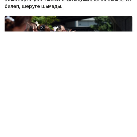
билеп, шеруге шығады.
Фото: Jiji Press
Қала көшелерінде шамдар жағылып, отшашулар
атылады. Отбасылар ата-бабаларын еске алуға
арналған дәстүрлі рәсімдерге қатысады, деп