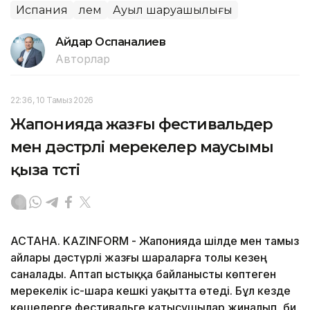
Испания
Әлем
Ауыл шаруашылығы
Айдар Оспаналиев
Авторлар
22:36, 10 Тамыз 2026
Жапонияда жазғы фестивальдер
мен дәстүрлі мерекелер маусымы
қыза түсті
АСТАНА. KAZINFORM - Жапонияда шілде мен тамыз
айлары дәстүрлі жазғы шараларға толы кезең
саналады. Аптап ыстыққа байланысты көптеген
мерекелік іс-шара кешкі уақытта өтеді. Бұл кезде
көшелерге фестивальге қатысушылар жиналып, би