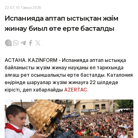
22:47, 10 Тамыз 2026
Испанияда аптап ыстықтан жүзім
жинау биыл өте ерте басталды
АСТАНА. KAZINFORM - Испанияда аптап ыстыққа
байланысты жүзім жинау науқаны ел тарихында
алғаш рет осыншалықты ерте басталды. Каталония
өңірінде шаруалар жүзім жинауға 22 шілдеде
кірісті, деп хабарлайды
AZERTAC
.