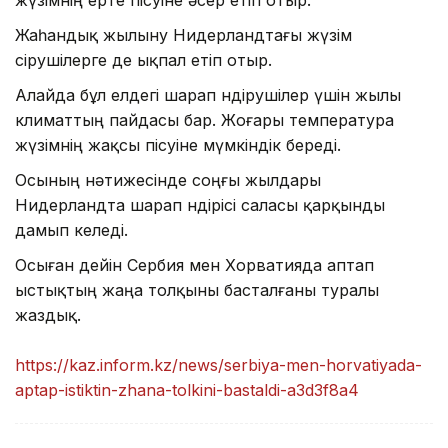
Жаһандық жылыну Нидерландтағы жүзім
өсірушілерге де ықпал етіп отыр.
Алайда бұл елдегі шарап өндірушілер үшін жылы
климаттың пайдасы бар. Жоғары температура
жүзімнің жақсы пісуіне мүмкіндік береді.
Осының нәтижесінде соңғы жылдары
Нидерландта шарап өндірісі саласы қарқынды
дамып келеді.
Осыған дейін Сербия мен Хорватияда аптап
ыстықтың жаңа толқыны басталғаны туралы
жаздық.
https://kaz.inform.kz/news/serbiya-men-horvatiyada-
aptap-istiktin-zhana-tolkini-bastaldi-a3d3f8a4