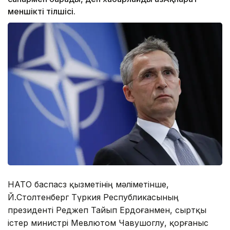
меншікті тілшісі.
НАТО баспасөз қызметінің мәліметінше,
Й.Столтенберг Түркия Республикасының
президенті Реджеп Тайып Ердоғанмен, сыртқы
істер министрі Мевлютом Чавушоглу, қорғаныс