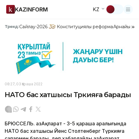
KAZINFORM
KZ
Сайлау-2026
Конституциялық реформа
Арнайы жо
Тренд:
08:27, 03 Қараша 2022
НАТО бас хатшысы Түркияға барады
БРЮССЕЛЬ. ҚазАқпарат - 3-5 қараша аралығында
НАТО бас хатшысы Йенс Столтенберг Түркияға
сапармен барады, деп хабарлайды ҚазАқпарат