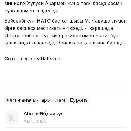
министрі Хулуси Акармен және тағы басқа ресми
тұлғалармен кездеседі.
Бейсенбі күні НАТО бас хатшысы М. Чавушоглумен
бірге баспасөз мәслихатын өткізеді. 4 қарашада
Й.Столтенберг Түркия президентімен Ыстанбұл
қаласында кездеседі, Чанаккале қаласына барады.
Фото: media.realitatea.net
Әлем жаңалықтары
Әлем
Еуропа
Ақбөпе Әбдрасул
Авторлар