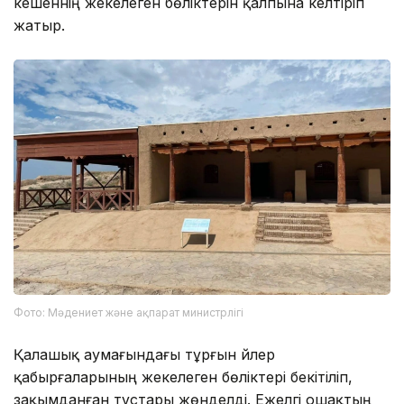
кешеннің жекелеген бөліктерін қалпына келтіріп
жатыр.
Фото: Мәдениет және ақпарат министрлігі
Қалашық аумағындағы тұрғын үйлер
қабырғаларының жекелеген бөліктері бекітіліп,
зақымданған тұстары жөнделді. Ежелгі ошақтың