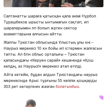
Салтанатты шараға қатысқан қала әкімі Нұрбол
Тұрашбеков ырысты ынтымағын сақтап, игі
шараларымен үлгі болып жүрген сектор
азаматтарына алғысын айтты.
Жалпы Түркістан облысында Ұлыстың ұлы күні –
Наурыз мерекесі 10 күн бойы игі істермен жалғасын
тапты. Ал бүгін облыс орталығы – Түркістан
қаласындағы «Керуен сарай» кешенінде «Қош
келдің, әз Наурыз!» мерекесі атап өтілді.
Айта кетейік, бұдан алдын Түркістандағы наурыз
мерекесінде Арыс тұрғыны 55 келілік қошқарды
303 рет көтергенін жазған
болатынбыз
.