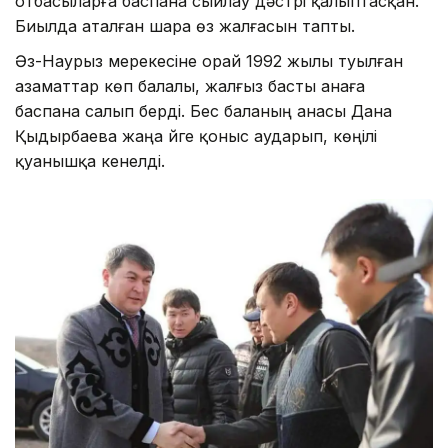
отбасыларға баспана сыйлау дәстүрі қалыптасқан.
Биылда аталған шара өз жалғасын тапты.
Әз-Наурыз мерекесіне орай 1992 жылы туылған
азаматтар көп балалы, жалғыз басты анаға
баспана салып берді. Бес баланың анасы Дана
Қыдырбаева жаңа үйге қоныс аударып, көңілі
қуанышқа кенелді.