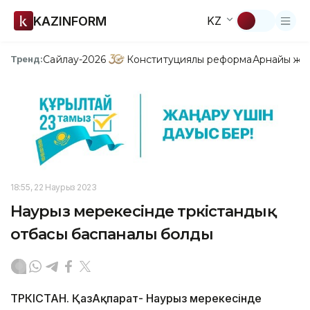
KAZINFORM
KZ
Сайлау-2026
Конституциялық реформа
Арнайы жо
Тренд:
18:55, 22 Наурыз 2023
Наурыз мерекесінде түркістандық
отбасы баспаналы болды
ТҮРКІСТАН. ҚазАқпарат- Наурыз мерекесінде