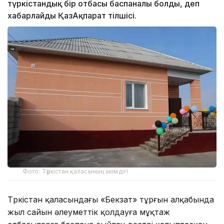
түркістандық бір отбасы баспаналы болды, деп
хабарлайды ҚазАқпарат тілшісі.
Фото: Түркістан қаласының әкімдігі
Түркістан қаласындағы «Бекзат» тұрғын алқабында
жыл сайын әлеуметтік қолдауға мұқтаж