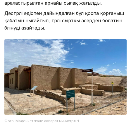
араластырылған арнайы сылақ жағылды.
Дәстүрлі әдіспен дайындалған бұл қоспа қорғаныш
қабатын нығайтып, түрлі сыртқы әсерден болатын
бүлінуді азайтады.
Фото: Мәдениет және ақпарат министрлігі