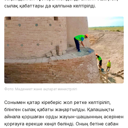
сылақ қабаттары да қалпына келтірілді.
Фото: Мәдениет және ақпарат министрлігі
Сонымен қатар кіреберіс жол ретке келтіріліп,
бүлінген сылақ қабаты жаңартылды. Қалашықты
айнала қоршаған орды жауын-шашынның әсерінен
қорғауға ерекше көңіл бөлінді. Оның бетіне сабан