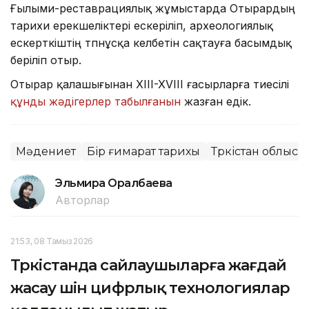
Ғылыми-реставрациялық жұмыстарда Отырардың
тарихи ерекшеліктері ескеріліп, археологиялық
ескерткіштің түпнұсқа келбетін сақтауға басымдық
беріліп отыр.
Отырар қалашығынан XIII-XVIII ғасырларға тиесілі
құнды жәдігерлер табылғанын
жазған едік.
Мәдениет
Бір ғимарат тарихы
Түркістан облысы
Эльмира Оралбаева
Авторлар
21:53, 08 Тамыз 2026
Түркістанда сайлаушыларға жағдай
жасау үшін цифрлық технологиялар