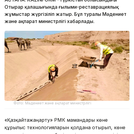
Отырар қалашығында ғылыми-реставрациялық
жұмыстар жүргізіліп жатыр. Бұл туралы Мәдениет
және ақпарат министрлігі хабарлады.
Фото: Мәдениет және ақпарат министрлігі
«Қазқайтажаңарту» РМК мамандары көне
құрылыс технологияларын қолдана отырып, көне