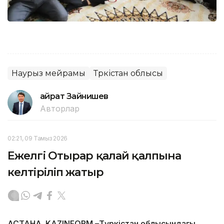
Наурыз мейрамы
Түркістан облысы
Қайрат Зайнишев
Авторлар
02:21, 09 Тамыз 2026
Ежелгі Отырар қалай қалпына
келтіріліп жатыр
АСТАНА. KAZINFORM –Түркістан облысындағы