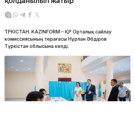
қолданылып жатыр
ТҮРКІСТАН. KAZINFORM – ҚР Орталық сайлау
комиссиясының төрағасы Нұрлан Әбдіров
Түркістан облысына келді.