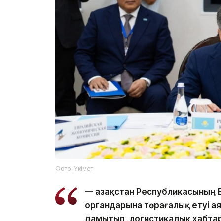
Фото: Үкімет
— Қазақстан Республикасының
органдарына төрағалық етуі ая
дамытып, логистикалық хабтар 