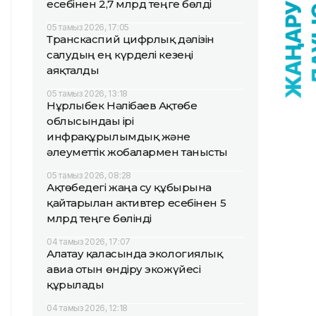
есебінен 2,7 млрд теңге бөлді
05 тамыз 2026, 17:05
Транскаспий цифрлық дәлізін
салудың ең күрделі кезеңі
аяқталды
05 тамыз 2026, 13:18
Нұрлыбек Нәлібаев Ақтөбе
облысындағы ірі
инфрақұрылымдық және
әлеуметтік жобалармен танысты
05 тамыз 2026, 08:28
Ақтөбедегі жаңа су құбырына
қайтарылған активтер есебінен 5
млрд теңге бөлінді
04 тамыз 2026, 17:07
Алатау қаласында экологиялық
авиа отын өндіру экожүйесі
құрылады
04 тамыз 2026, 12:18