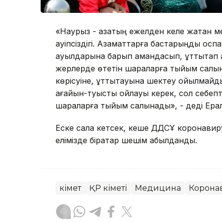
«Наурыз - қазақтың ежелден келе жатқан 
қауіпсіздігі. Азаматтарға бастарыңды қоспа
ауылдарына барып амандасып, құттықтап
жерлерде өтетін шараларға тыйым салына
көрісуіне, құттықтауына шектеу қойылмай
ағайын-туысты ойлауы керек, сол себеп
шараларға тыйым салынады», - деді Ера
Еске сала кетсек, кеше ДДСҰ коронавир
елімізде бірқатар шешім қабылданды.
Үкімет
ҚР Үкіметі
Медицина
Корона