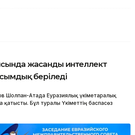
ясында жасанды интеллект
асымдық беріледі
в Шолпан-Атада Еуразиялық үкіметаралық
 қатысты. Бұл туралы Үкіметтің баспасөз