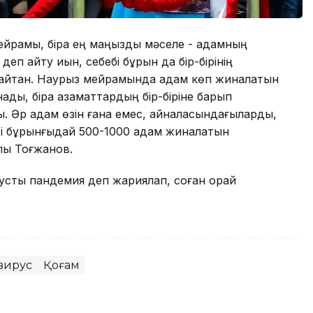
мейрамы, бірақ ең маңызды мәселе - адамның
 деп айту қиын, себебі бұрын да бір-бірінің
 қайтқан. Наурыз мейрамында адам көп жиналатын
ды, бірақ азаматтардың бір-біріне барып
ды. Әр адам өзін ғана емес, айналасындағыларды,
ті бұрынғыдай 500-1000 адам жиналатын
лы Тоғжанов.
усты пандемия деп жариялап, соған орай
вирус
Қоғам