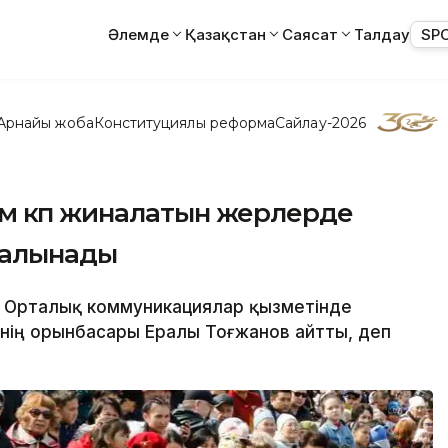
Әлемде
Қазақстан
Саясат
Талдау
SP
Арнайы жоба
Конституциялық реформа
Сайлау-2026
м көп жиналатын жерлерде
салынады
ы Орталық коммуникациялар қызметінде
інің орынбасары Ералы Тоғжанов айтты, деп