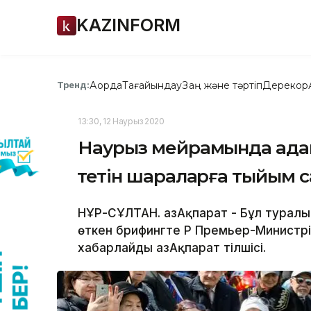
KAZINFORM
Ақорда
Тағайындау
Заң және тәртіп
Дерекқор
Тренд:
13:30, 12 Наурыз 2020
Наурыз мейрамында ада
өтетін шараларға тыйым 
НҰР-СҰЛТАН. ҚазАқпарат - Бұл турал
өткен брифингте ҚР Премьер-Министр
хабарлайды ҚазАқпарат тілшісі.