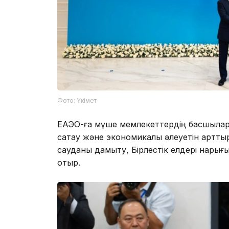
Фото: Үкімет
ЕАЭО-ға мүше мемлекеттердің басшылар
сақтау және экономикалық әлеуетін арттыр
сауданы дамыту, Бірлестік елдері нарығ
отыр.