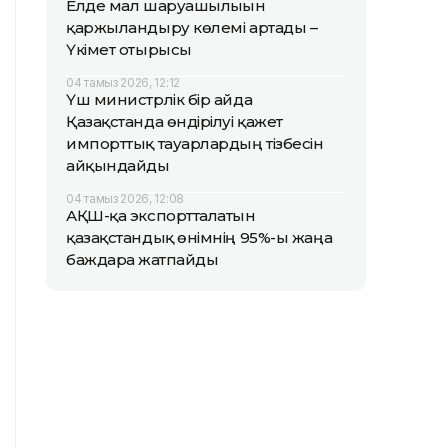
Елде мал шаруашылығын
қаржыландыру көлемі артады –
Үкімет отырысы
04 тамыз 2026, 12:12
Үш министрлік бір айда
Қазақстанда өндірілуі қажет
импорттық тауарлардың тізбесін
айқындайды
04 тамыз 2026, 12:08
АҚШ-қа экспортталатын
қазақстандық өнімнің 95%-ы жаңа
баждарға жатпайды