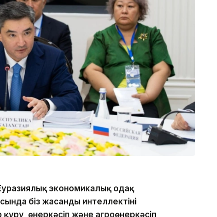
 Еуразиялық экономикалық одақ
сында біз жасанды интеллектіні
құру, өнеркәсіп және агроөнеркәсіп