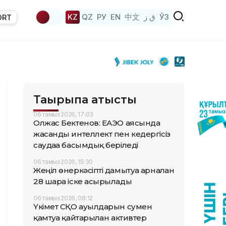
KZ
QZ
РУ
EN
中文
ق ز
ЎЗ
ORT
Тақырыпқа қатысты
06 тамыз 2026, 17:03
Олжас Бектенов: ЕАЭО аясында
жасанды интеллект пен кедергісіз
саудаға басымдық беріледі
06 тамыз 2026, 15:30
Жеңіл өнеркәсіпті дамытуға арналған
28 шара іске асырылады
06 тамыз 2026, 08:12
Үкімет СҚО ауылдарын сумен
қамтуға қайтарылған активтер