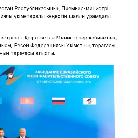
ақстан Республикасының Премьер-министрі
ялық үкіметаралық кеңестің шағын құрамдағы
стрлері, Қырғызстан Министрлер кабинетінің
шысы, Ресей Федерациясы Үкіметінің төрағасы,
ның төрағасы қатысты.