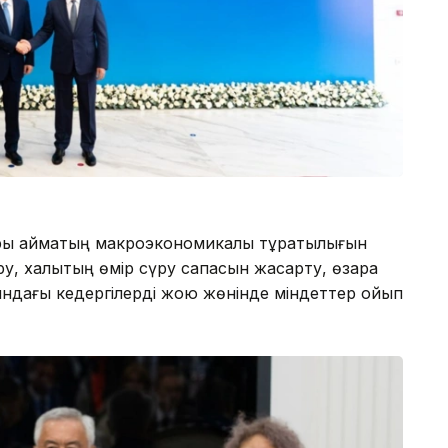
ы аймақтың макроэкономикалық тұрақтылығын
у, халықтың өмір сүру сапасын жақсарту, өзара
ындағы кедергілерді жою жөнінде міндеттер қойып