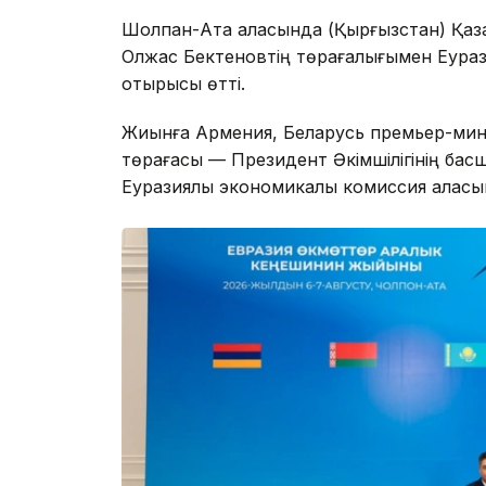
Шолпан-Ата қаласында (Қырғызстан) Қаз
Олжас Бектеновтің төрағалығымен Еурази
отырысы өтті.
Жиынға Армения, Беларусь премьер-мини
төрағасы — Президент Әкімшілігінің бас
Еуразиялық экономикалық комиссия алқасы