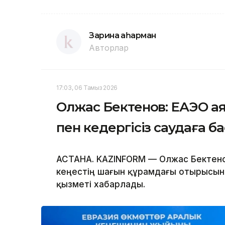
Зарина Қаһарман
Авторлар
17:03, 06 Тамыз 2026
Олжас Бектенов: ЕАЭО а
пен кедергісіз саудаға б
АСТАНА. KAZINFORM — Олжас Бектено
кеңестің шағын құрамдағы отырысына
қызметі хабарлады.