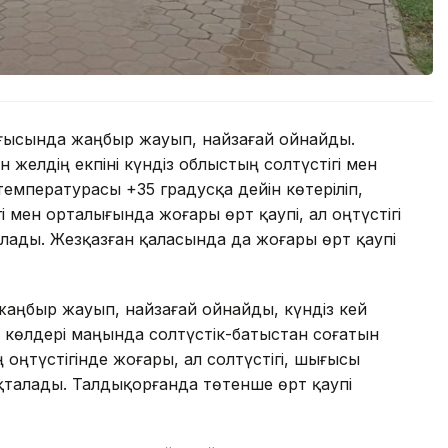
ысында жаңбыр жауып, найзағай ойнайды.
 желдің екпіні күндіз облыстың солтүстігі мен
температурасы +35 градусқа дейін көтеріліп,
 мен орталығында жоғары өрт қаупі, ал оңтүстігі
лады. Жезқазған қаласында да жоғары өрт қаупі
аңбыр жауып, найзағай ойнайды, күндіз кей
көлдері маңында солтүстік-батыстан соғатын
 оңтүстігінде жоғары, ал солтүстігі, шығысы
қталады. Талдықорғанда төтенше өрт қаупі