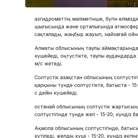
Қазгидрометтің мәліметінше, бүгін елімізд
шығысында және орталығында атмосфера
сақталады, жаңбыр жауып, найзағай ойн
Алматы облысының таулы аймақтарында н
күшейеді, оңтүстікте, таулы аудандарда 
м/с жетеді.
Солтүстік Қазақстан облысының солтүсті
қарқыны түнде солтүстікте, батыста - 15-2
с дейін күшейеді.
Қостанай облысының солтүстік жартысынд
солтүстігінде түнде жел - 15-20, күндіз бас
Ақмола облысының солтүстігінде, батыс
күтіледі, желдің күші - 15-20, күндіз екпін