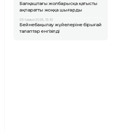
Балқаштағы жолбарысқа қатысты
ақпаратты жоққа шығарды
05 тамыз 2026, 15:10
Бейнебақылау жүйелеріне бірыңғай
талаптар енгізілді