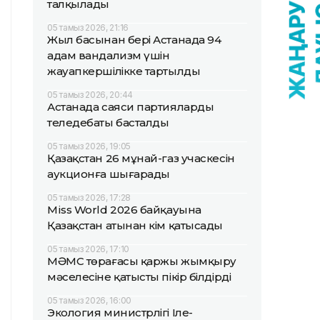
талқылады
05 тамыз 2026, 21:16
Жыл басынан бері Астанада 94
адам вандализм үшін
жауапкершілікке тартылды
05 тамыз 2026, 20:44
Астанада саяси партиялардың
теледебаты басталды
05 тамыз 2026, 19:05
Қазақстан 26 мұнай-газ учаскесін
аукционға шығарады
05 тамыз 2026, 17:28
Miss World 2026 байқауына
Қазақстан атынан кім қатысады
05 тамыз 2026, 17:10
МӘМС төрағасы қаржы жымқыру
мәселесіне қатысты пікір білдірді
05 тамыз 2026, 16:00
Экология министрлігі Іле-