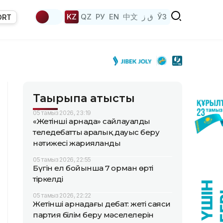
KZ
QZ
РУ
EN
中文
ق ز
ЎЗ
ORT
Тақырыпқа қатысты
05 тамыз 2026, 23:19
«Жетінші арнада» сайлауалды
теледебаттың аралық дауыс беру
нәтижесі жарияланды
05 тамыз 2026, 22:55
Бүгін ел бойынша 7 орман өрті
тіркелді
05 тамыз 2026, 22:22
Жетінші арнадағы дебат: жеті саяси
партия білім беру мәселелерін