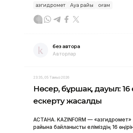
Қазгидромет
Ауа райы
Қоғам
без автора
Авторлар
23:35, 05 Тамыз 2026
Нөсер, бұршақ, дауыл: 16
ескерту жасалды
АСТАНА. KAZINFORM — «Қазгидромет» 
райына байланысты еліміздің 16 өңі