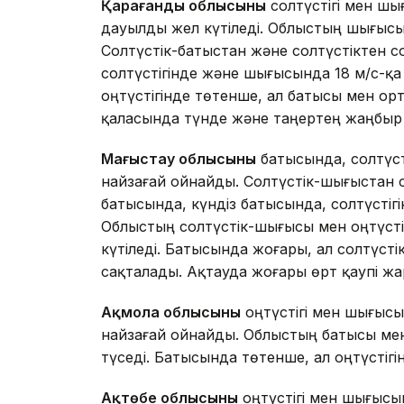
Қарағанды облысының
солтүстігі мен шы
дауылды жел күтіледі. Облыстың шығыс
Солтүстік-батыстан және солтүстіктен с
солтүстігінде және шығысында 18 м/с-қ
оңтүстігінде төтенше, ал батысы мен ор
қаласында түнде және таңертең жаңбыр 
Маңғыстау облысының
батысында, солтүс
найзағай ойнайды. Солтүстік-шығыстан с
батысында, күндіз батысында, солтүстігі
Облыстың солтүстік-шығысы мен оңтүстіг
күтіледі. Батысында жоғары, ал солтүст
сақталады. Ақтауда жоғары өрт қаупі жа
Ақмола облысының
оңтүстігі мен шығыс
найзағай ойнайды. Облыстың батысы мен
түседі. Батысында төтенше, ал оңтүстігі
Ақтөбе облысының
оңтүстігі мен шығысы