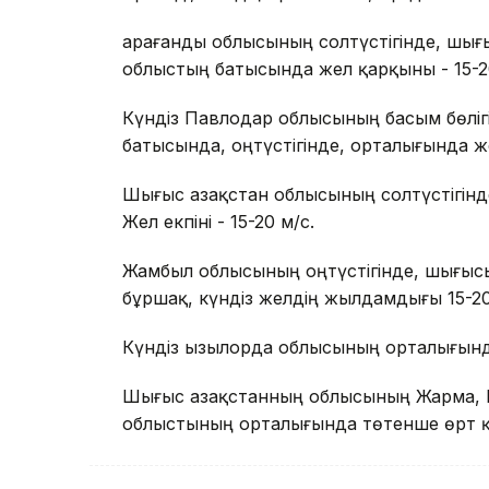
Қарағанды облысының солтүстігінде, шығ
облыстың батысында жел қарқыны - 15-20, 
Күндіз Павлодар облысының басым бөліг
батысында, оңтүстігінде, орталығында же
Шығыс Қазақстан облысының солтүстігін
Жел екпіні - 15-20 м/с.
Жамбыл ​​облысының оңтүстігінде, шығыс
бұршақ, күндіз желдің жылдамдығы 15-20
Күндіз Қызылорда облысының орталығында
Шығыс Қазақстанның облысының Жарма, К
облыстының орталығында төтенше өрт қ