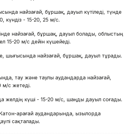
ысында найзағай, бұршақ, дауыл күтіледі, түнде
күндіз - 15-20, 25 м/с.
інде найзағай, бұршақ, дауыл болады, облыстың
л 15-20 м/с дейін күшейеді.
де, шығысында найзағай, бұршақ, дауыл тұрады.
ында, тау және таулы аудандарда найзағай,
 м/с жетеді.
 желдің күші - 15-20 м/с, шаңды дауыл соғады.
атон-Қарағай аудандарында, Қызылорда
аупі сақталады.