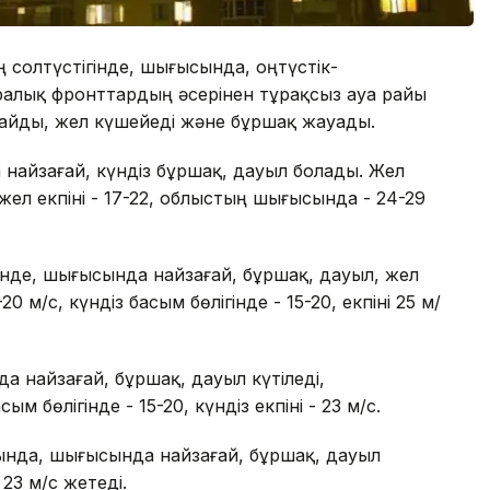
ің солтүстігінде, шығысында, оңтүстік-
лық фронттардың әсерінен тұрақсыз ауа райы
айды, жел күшейеді және бұршақ жауады.
айзағай, күндіз бұршақ, дауыл болады. Жел
жел екпіні - 17-22, облыстың шығысында - 24-29
гінде, шығысында найзағай, бұршақ, дауыл, жел
0 м/с, күндіз басым бөлігінде - 15-20, екпіні 25 м/
а найзағай, бұршақ, дауыл күтіледі,
ым бөлігінде - 15-20, күндіз екпіні - 23 м/с.
ында, шығысында найзағай, бұршақ, дауыл
і 23 м/с жетеді.