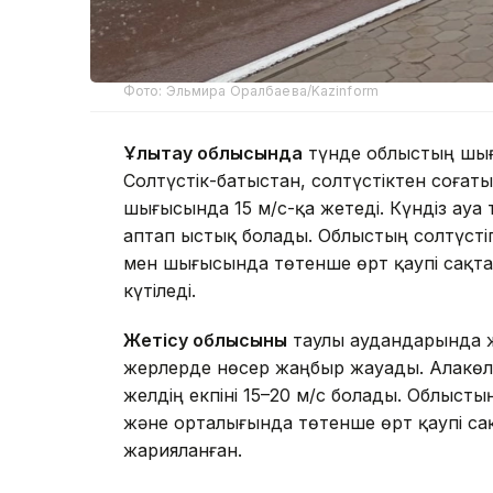
Фото: Эльмира Оралбаева/Kazinform
Ұлытау облысында
түнде облыстың шығ
Солтүстік-батыстан, солтүстіктен соғатын
шығысында 15 м/с-қа жетеді. Күндіз ауа 
аптап ыстық болады. Облыстың солтүстігі
мен шығысында төтенше өрт қаупі сақта
күтіледі.
Жетісу облысының
таулы аудандарында ж
жерлерде нөсер жаңбыр жауады. Алакөл 
желдің екпіні 15–20 м/с болады. Облыстың
және орталығында төтенше өрт қаупі са
жарияланған.