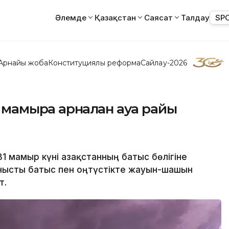
Әлемде
Қазақстан
Саясат
Талдау
SP
Арнайы жоба
Конституциялық реформа
Сайлау-2026
1 мамырға арналған ауа райы
31 мамыр күні Қазақстанның батыс бөлігіне
анысты батыс пен оңтүстікте жауын-шашын
т.