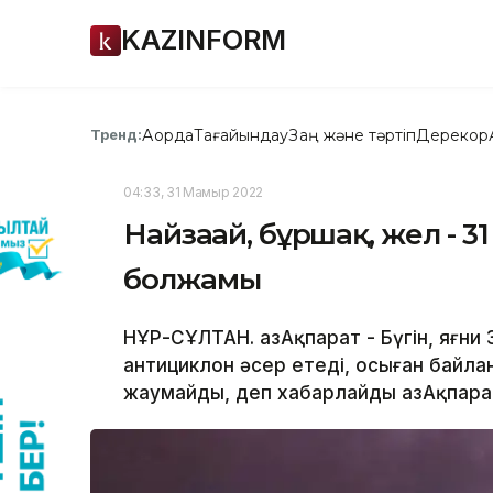
KAZINFORM
Ақорда
Тағайындау
Заң және тәртіп
Дерекқор
Тренд:
04:33, 31 Мамыр 2022
Найзағай, бұршақ, жел - 3
болжамы
НҰР-СҰЛТАН. ҚазАқпарат - Бүгін, яғни 
антициклон әсер етеді, осыған байл
жаумайды, деп хабарлайды ҚазАқпара