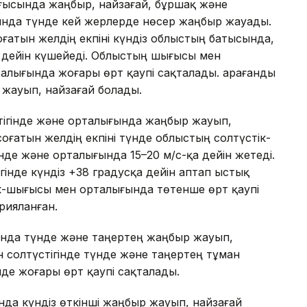
ғысында жаңбыр, найзағай, бұршақ және
ында түнде кей жерлерде нөсер жаңбыр жауады.
оғатын желдің екпіні күндіз облыстың батысында,
а дейін күшейеді. Облыстың шығысы мен
талығында жоғары өрт қаупі сақталады. Қарағанды
жауып, найзағай болады.
тігінде және орталығында жаңбыр жауып,
оғатын желдің екпіні түнде облыстың солтүстік-
нде және орталығында 15–20 м/с-қа дейін жетеді.
інде күндіз +38 градусқа дейін аптап ыстық
ік-шығысы мен орталығында төтенше өрт қаупі
рияланған.
ында түнде және таңертең жаңбыр жауып,
 солтүстігінде түнде және таңертең тұман
нде жоғары өрт қаупі сақталады.
нда күндіз өткінші жаңбыр жауып, найзағай