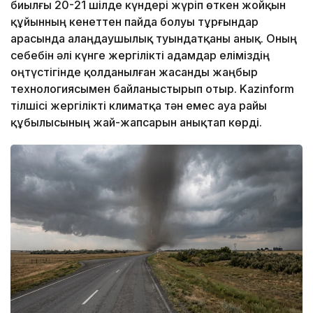
биылғы 20-21 шілде күндері жүріп өткен жойқын
құйынның кенеттен пайда болуы тұрғындар
арасында алаңдаушылық туындатқаны анық. Оның
себебін әлі күнге жергілікті адамдар еліміздің
оңтүстігінде қолданылған жасанды жаңбыр
технологиясымен байланыстырып отыр. Kazinform
тілшісі жергілікті климатқа тән емес ауа райы
құбылысының жай-жапсарын анықтап көрді.