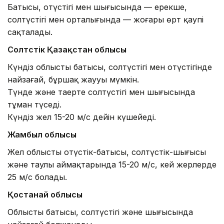
Батысы, оңтүстігі мен шығысында — ерекше,
солтүстігі мен орталығында — жоғары өрт қаупі
сақталады.
Солтүстік Қазақстан облысы
Күндіз облыстың батысы, солтүстігі мен оңтүстігінде
найзағай, бұршақ жаууы мүмкін.
Түнде және таңертең солтүстігі мен шығысында
тұман түседі.
Күндіз жел 15-20 м/с дейін күшейеді.
Жамбыл облысы
Жел облыстың оңтүстік-батысы, солтүстік-шығысы
және таулы аймақтарында 15-20 м/с, кей жерлерде
25 м/с болады.
Қостанай облысы
Облыстың батысы, солтүстігі және шығысында