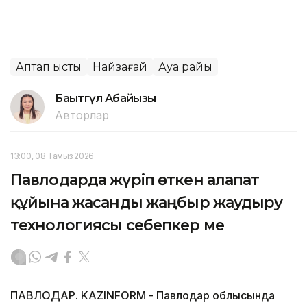
Аптап ыстық
Найзағай
Ауа райы
Бақытгүл Абайқызы
Авторлар
13:00, 08 Тамыз 2026
Павлодарда жүріп өткен алапат
құйынға жасанды жаңбыр жаудыру
технологиясы себепкер ме
ПАВЛОДАР. KAZINFORM - Павлодар облысында