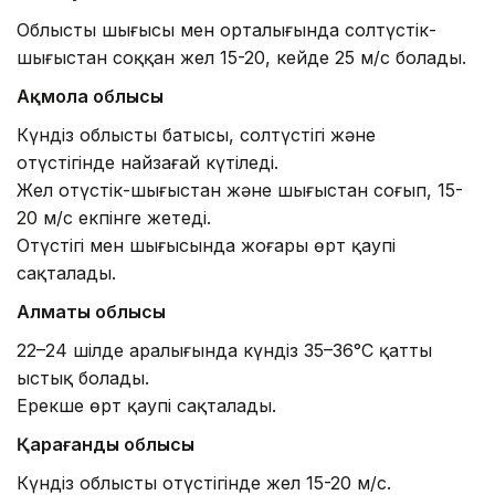
Облыстың шығысы мен орталығында солтүстік-
шығыстан соққан жел 15-20, кейде 25 м/с болады.
Ақмола облысы
Күндіз облыстың батысы, солтүстігі және
оңтүстігінде найзағай күтіледі.
Жел оңтүстік-шығыстан және шығыстан соғып, 15-
20 м/с екпінге жетеді.
Оңтүстігі мен шығысында жоғары өрт қаупі
сақталады.
Алматы облысы
22–24 шілде аралығында күндіз 35–36°С қатты
ыстық болады.
Ерекше өрт қаупі сақталады.
Қарағанды облысы
Күндіз облыстың оңтүстігінде жел 15-20 м/с.