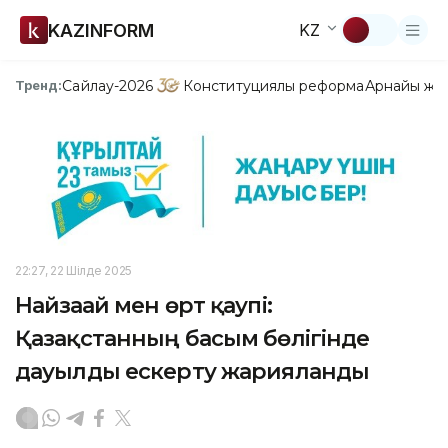
KAZINFORM
KZ
Сайлау-2026
Конституциялық реформа
Арнайы жо
Тренд:
22:27, 22 Шілде 2025
Найзағай мен өрт қаупі:
Қазақстанның басым бөлігінде
дауылды ескерту жарияланды