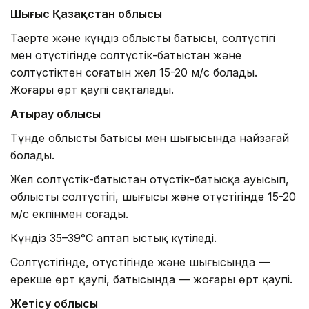
Шығыс Қазақстан облысы
Таңертең және күндіз облыстың батысы, солтүстігі
мен оңтүстігінде солтүстік-батыстан және
солтүстіктен соғатын жел 15-20 м/с болады.
Жоғары өрт қаупі сақталады.
Атырау облысы
Түнде облыстың батысы мен шығысында найзағай
болады.
Жел солтүстік-батыстан оңтүстік-батысқа ауысып,
облыстың солтүстігі, шығысы және оңтүстігінде 15-20
м/с екпінмен соғады.
Күндіз 35–39°С аптап ыстық күтіледі.
Солтүстігінде, оңтүстігінде және шығысында —
ерекше өрт қаупі, батысында — жоғары өрт қаупі.
Жетісу облысы