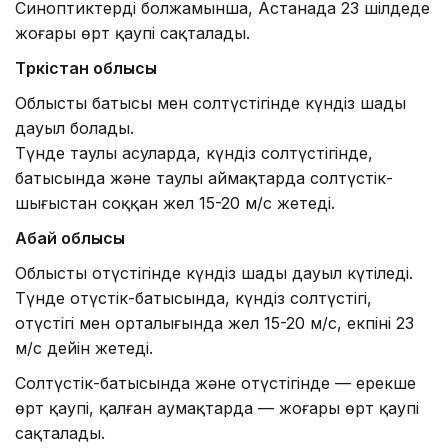
Синоптиктердің болжамынша, Астанада 23 шілдеде
жоғары өрт қаупі сақталады.
Түркістан облысы
Облыстың батысы мен солтүстігінде күндіз шаңды
дауыл болады.
Түнде таулы асуларда, күндіз солтүстігінде,
батысында және таулы аймақтарда солтүстік-
шығыстан соққан жел 15-20 м/с жетеді.
Абай облысы
Облыстың оңтүстігінде күндіз шаңды дауыл күтіледі.
Түнде оңтүстік-батысында, күндіз солтүстігі,
оңтүстігі мен орталығында жел 15-20 м/с, екпіні 23
м/с дейін жетеді.
Солтүстік-батысында және оңтүстігінде — ерекше
өрт қаупі, қалған аумақтарда — жоғары өрт қаупі
сақталады.