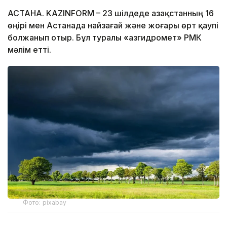
АСТАНА. KAZINFORM – 23 шілдеде Қазақстанның 16
өңірі мен Астанада найзағай және жоғары өрт қаупі
болжанып отыр. Бұл туралы «Қазгидромет» РМК
мәлім етті.
Фото: pixabay