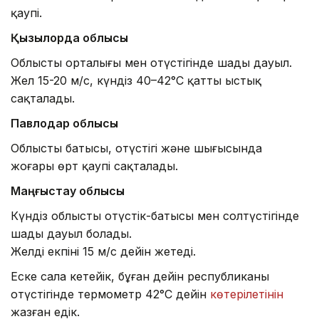
қаупі.
Қызылорда облысы
Облыстың орталығы мен оңтүстігінде шаңды дауыл.
Жел 15-20 м/с, күндіз 40–42°С қатты ыстық
сақталады.
Павлодар облысы
Облыстың батысы, оңтүстігі және шығысында
жоғары өрт қаупі сақталады.
Маңғыстау облысы
Күндіз облыстың оңтүстік-батысы мен солтүстігінде
шаңды дауыл болады.
Желдің екпіні 15 м/с дейін жетеді.
Еске сала кетейік, бұған дейін республиканың
оңтүстігінде термометр 42°C дейін
көтерілетінін
жазған едік.