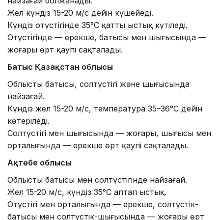
найзағай болжанады.
Жел күндіз 15-20 м/с дейін күшейеді.
Күндіз оңтүстігінде 35°С қатты ыстық күтіледі.
Оңтүстігінде — ерекше, батысы мен шығысында —
жоғары өрт қаупі сақталады.
Батыс Қазақстан облысы
Облыстың батысы, солтүстігі және шығысында
найзағай.
Күндіз жел 15-20 м/с, температура 35–36°С дейін
көтеріледі.
Солтүстігі мен шығысында — жоғары, шығысы мен
орталығында — ерекше өрт қаупі сақталады.
Ақтөбе облысы
Облыстың батысы мен солтүстігінде найзағай.
Жел 15-20 м/с, күндіз 35°С аптап ыстық.
Оңтүстігі мен орталығында — ерекше, солтүстік-
батысы мен солтүстік-шығысында — жоғары өрт