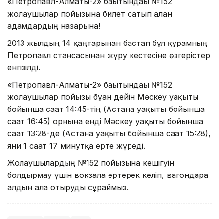
«Петропавл-Алматы-2» бағытындағы №152
жолаушылар пойызына билет сатып алған
адамдардың назарына!
2013 жылдың 14 қаңтарынан бастап бұл құрамның
Петропавл стансасынан жүру кестесіне өзгерістер
енгізілді.
«Петропавл-Алматы-2» бағытындағы №152
жолаушылар пойызы бұған дейін Мәскеу уақыты
бойынша сағат 14:45-тің (Астана уақыты бойынша
сағат 16:45) орнына енді Мәскеу уақыты бойынша
сағат 13:28-де (Астана уақыты бойынша сағат 15:28),
яғни 1 сағат 17 минутқа ерте жүреді.
Жолаушылардың №152 пойызына кешігуін
болдырмау үшін вокзалға ертерек келіп, вагондарға
алдын ала отыруды сұраймыз.