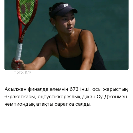
Фото: ҚТФ
Асылжан финалда әлемнің 673-інші, осы жарыстың
6-ракеткасы, оңтүстіккореялық Джан Су Джонмен
чемпиондық атақты сарапқа салды.
А.Арыстанбекова 20-да болса, Джан Су Джон 2022
жылы әлемдік рейтингіде 114-орынға дейін
көтерілген, Аустралия ашық чемпионатында