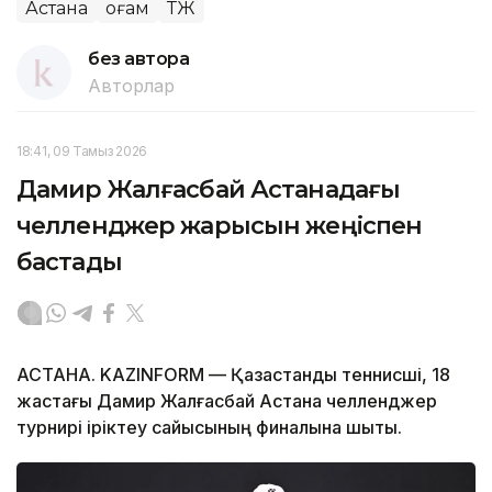
Астана
Қоғам
ҚТЖ
без автора
Авторлар
18:41, 09 Тамыз 2026
Дамир Жалғасбай Астанадағы
челленджер жарысын жеңіспен
бастады
АСТАНА. KAZINFORM — Қазақстандық теннисші, 18
жастағы Дамир Жалғасбай Астана челленджер
турнирі іріктеу сайысының финалына шықты.