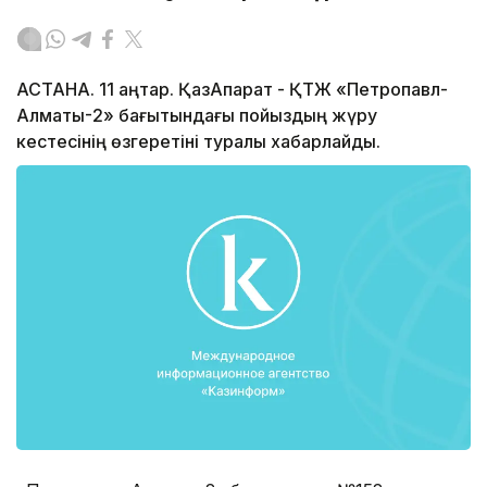
АСТАНА. 11 қаңтар. ҚазАқпарат - ҚТЖ «Петропавл-
Алматы-2» бағытындағы пойыздың жүру
кестесінің өзгеретіні туралы хабарлайды.