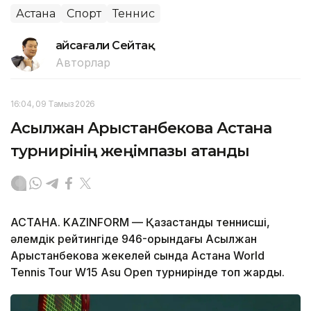
Астана
Спорт
Теннис
Ғайсағали Сейтақ
Авторлар
16:04, 09 Тамыз 2026
Асылжан Арыстанбекова Астана
турнирінің жеңімпазы атанды
АСТАНА. KAZINFORM — Қазақстандық теннисші,
әлемдік рейтингіде 946-орындағы Асылжан
Арыстанбекова жекелей сында Астана World
Tennis Tour W15 Asu Open турнирінде топ жарды.