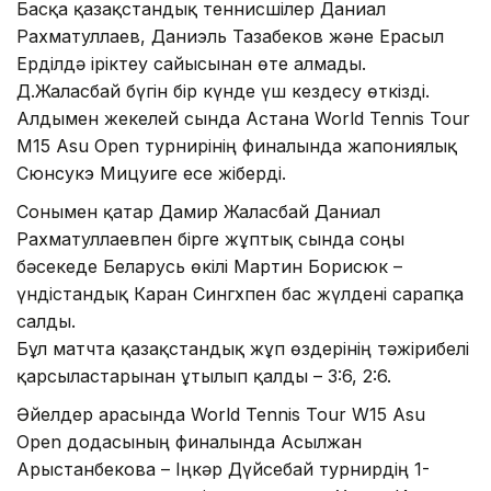
Басқа қазақстандық теннисшілер Даниал
Рахматуллаев, Даниэль Тазабеков және Ерасыл
Ерділдә іріктеу сайысынан өте алмады.
Д.Жалғасбай бүгін бір күнде үш кездесу өткізді.
Алдымен жекелей сында Астана World Tennis Tour
M15 Asu Open турнирінің финалында жапониялық
Сюнсукэ Мицуиге есе жіберді.
Сонымен қатар Дамир Жалғасбай Даниал
Рахматуллаевпен бірге жұптық сында соңғы
бәсекеде Беларусь өкілі Мартин Борисюк –
үндістандық Каран Сингхпен бас жүлдені сарапқа
салды.
Бұл матчта қазақстандық жұп өздерінің тәжірибелі
қарсыластарынан ұтылып қалды – 3:6, 2:6.
Әйелдер арасында World Tennis Tour W15 Asu
Open додасының финалында Асылжан
Арыстанбекова – Іңкәр Дүйсебай турнирдің 1-