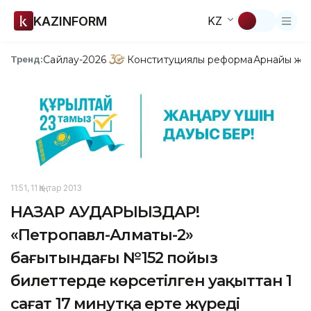
KAZINFORM
KZ
Сайлау-2026
Конституциялық реформа
Арнайы жо
Тренд:
11:51, 11 Қаңтар 2013
НАЗАР АУДАРЫҢЫЗДАР!
«Петропавл-Алматы-2»
бағытындағы №152 пойыз
билеттерде көрсетілген уақыттан 1
сағат 17 минутқа ерте жүреді