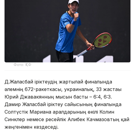
Фото: ҚТФ
Д.Жалғасбай іріктеудің жартылай финалында
әлемнің 672-ракеткасы, украиналық, 33 жастағы
Юрий Джавакянның мысын басты – 6:4, 6:3.
Дамир Жалғасбай іріктеу сайысының финалында
Солтүстік Мариана аралдарының өкілі Колин
Синклер немесе ресейлік Алибек Качмазовтың қай
жеңгенімен кездеседі.