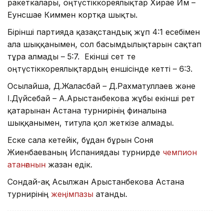
ракеткалары, оңтүстіккореялықтар Хирае Им –
Еунсшае Киммен кортқа шықты.
Бірінші партияда қазақстандық жұп 4:1 есебімен
алға шыққанымен, сол басымдылықтарын сақтап
тұра алмады – 5:7. Екінші сет те
оңтүстіккореялықтардың еншісінде кетті – 6:3.
Осылайша, Д.Жалғасбай – Д.Рахматуллаев және
І.Дүйсебай – А.Арыстанбекова жұбы екінші рет
қатарынан Астана турнирінің финалына
шыққанымен, титулға қол жеткізе алмады.
Еске сала кетейік, бұдан бұрын Соня
Жиенбаеваның Испаниядағы турнирде
чемпион
атанғанын
жазған едік.
Сондай-ақ Асылжан Арыстанбекова Астана
турнирінің
жеңімпазы
атанды.