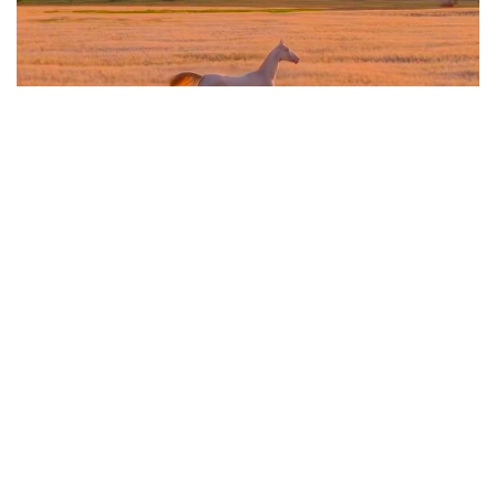
Фото: видеодан алынған скрин
Ақжан – өте сирек кездесетін қылаңбоз түсті
жылқы. Ғанатлы және Табыс деген түрікменнің таза
қанды ақалтекесінен туған. Мұндай қылаңбоз түкті
жылқы Ақалтеке тұқымының өз ішінде 3 пайызға
жетпейді.
Сол себепті әлемде де,
әлеуметтік желіде
де
Ақжанның даңқы кең тарады.
Дала төсіндегі видеоны 2 миллионнан астам
оқырманы бар танымал блогер Дастан