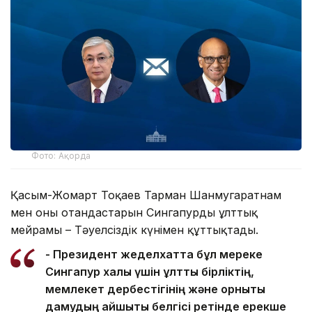
Фото: Ақорда
Қасым-Жомарт Тоқаев Тарман Шанмугаратнам
мен оның отандастарын Сингапурдың ұлттық
мейрамы – Тәуелсіздік күнімен құттықтады.
- Президент жеделхатта бұл мереке
Сингапур халқы үшін ұлттық бірліктің,
мемлекет дербестігінің және орнықты
дамудың айшықты белгісі ретінде ерекше