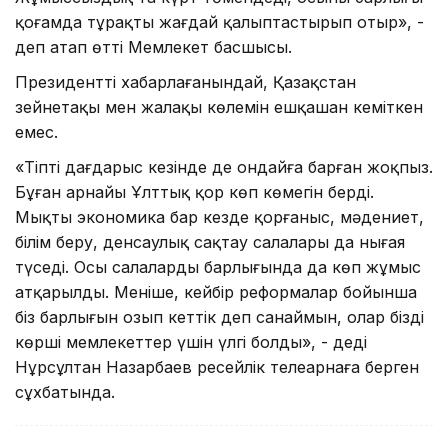
қоғамда тұрақты жағдай қалыптастырып отыр», -
деп атап өтті Мемлекет басшысы.
Президенттің хабарлағанындай, Қазақстан
зейнетақы мен жалақы көлемін ешқашан кеміткен
емес.
«Тіпті дағдарыс кезінде де ондайға барған жоқпыз.
Бұған арнайы Ұлттық қор көп көмегін берді.
Мықты экономика бар кезде қорғаныс, мәдениет,
білім беру, денсаулық сақтау салалары да нығая
түседі. Осы салалардың барлығында да көп жұмыс
атқарылды. Меніңше, кейбір реформалар бойынша
біз барлығын озып кеттік деп санаймын, олар біздің
көрші мемлекеттер үшін үлгі болды», - деді
Нұрсұлтан Назарбаев ресейлік телеарнаға берген
сұхбатында.