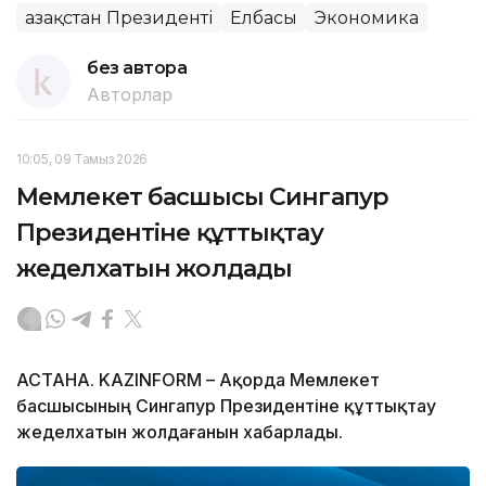
Қазақстан Президенті
Елбасы
Экономика
без автора
Авторлар
10:05, 09 Тамыз 2026
Мемлекет басшысы Сингапур
Президентіне құттықтау
жеделхатын жолдады
АСТАНА. KAZINFORM – Ақорда Мемлекет
басшысының Сингапур Президентіне құттықтау
жеделхатын жолдағанын хабарлады.