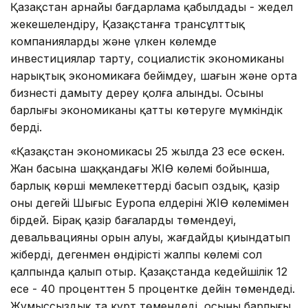
Қазақстан арнайы бағдарлама қабылдады - жедел
жекешелендіру, Қазақстанға трансұлттық
компанияларды және үлкен көлемде
инвестициялар тарту, социалистік экономиканы
нарықтық экономикаға бейімдеу, шағын және орта
бизнесті дамыту дереу қолға алынды. Осының
барлығы экономиканы қатты көтеруге мүмкіндік
берді.
«Қазақстан экономикасы 25 жылда 23 есе өскен.
Жан басына шаққандағы ЖІӨ көлемі бойынша,
барлық көрші мемлекеттерді басып оздық, қазір
оның деңгейі Шығыс Еуропа елдерінің ЖІӨ көлемімен
бірдей. Бірақ қазір бағалардың төмендеуі,
девальвацияның орын алуы, жағдайды қиындатып
жіберді, дегенмен өндірістің жалпы көлемі сол
қалпында қалып отыр. Қазақстанда кедейшілік 12
есе - 40 проценттен 5 процентке дейін төмендеді.
Жұмыссыздық та күрт төмендеді, осының барлығы