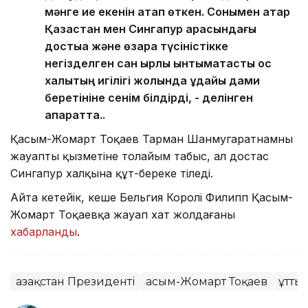
мәнге ие екенін атап өткен. Сонымен қатар
Қазақстан мен Сингапур арасындағы
достыққа және өзара түсіністікке
негізделген сан қырлы ынтымақтастық қос
халықтың игілігі жолында ұдайы дами
беретініне сенім білдірді, - делінген
ақпаратта..
Қасым-Жомарт Тоқаев Тарман Шанмугаратнамның
жауапты қызметіне толайым табыс, ал достас
Сингапур халқына құт-береке тіледі.
Айта кетейік, кеше Бельгия Королі Филипп Қасым-
Жомарт Тоқаевқа жауап хат жолдағаны
хабарланды
.
Қазақстан Президенті
Қасым-Жомарт Тоқаев
Құтты