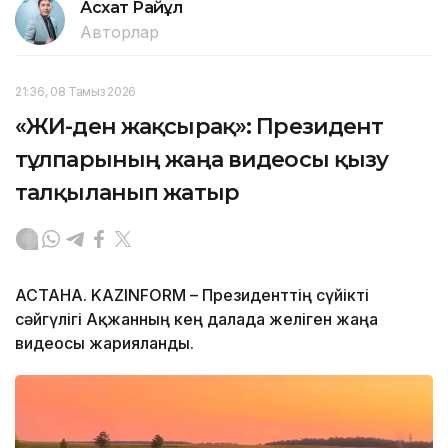
Асхат Райқұл
Авторлар
21:36, 08 Тамыз 2026
«ЖИ-ден жақсырақ»: Президент
тұлпарының жаңа видеосы қызу
талқыланып жатыр
АСТАНА. KAZINFORM – Президенттің сүйікті
сәйгүлігі Ақжанның кең далада желіген жаңа
видеосы жарияланды.