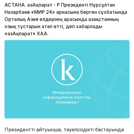
АСТАНА. ҚазАқпарат - ҚР Президенті Нұрсұлтан
Назарбаев «МИР 24» арнасына берген сұхбатында
Орталық Азия елдерінің арасында Қазақстанның
озық тұстарын атап өтті, деп хабарлады
«ҚазАқпарат» ХАА.
Президенттің айтуынша, тәуелсіздіктің бастауында