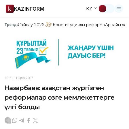
KAZINFORM
KZ
Сайлау-2026
Конституциялық реформа
Арнайы жо
Тренд:
20:21, 11 Сәуір 2017
Назарбаев: Қазақстан жүргізген
реформалар өзге мемлекеттерге
үлгі болды