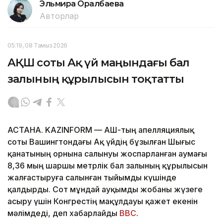
Эльмира Оралбаева
Авторлар
05:19, 08 Тамыз 2026
АҚШ соты Ақ үй маңындағы бал
залының құрылысын тоқтатты
АСТАНА. KAZINFORM — АҚШ-тың апелляциялық
соты Вашингтондағы Ақ үйдің бұзылған Шығыс
қанатының орнына салынуы жоспарланған аумағы
8,36 мың шаршы метрлік бал залының құрылысын
жалғастыруға салынған тыйымды күшінде
қалдырды. Сот мұндай ауқымды жобаны жүзеге
асыру үшін Конгрестің мақұлдауы қажет екенін
мәлімдеді, деп хабарлайды
BBC
.