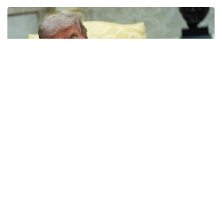
Фото: yahoo.com
Апелляциялық алқаның үш судьясының екеуі бұл
шешімді қолдады. Алайда тыйым тек жердің
үстіндегі жұмыстарға қатысты. Жобаның жерасты
бөлігінің құрылысы әзірге жалғаса береді. Онда
бомбадан қорғанатын баспана және басқа