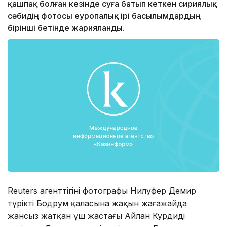
қашпақ болған кезінде суға батып кеткен сириялық
сәбидің фотосы еуропалық ірі басылымдардың
бірінші бетінде жарияланды.
Reuters агенттігінің фотографы Нилуфер Демир
түріктің Бодрум қаласына жақын жағажайда
жансыз жатқан үш жастағы Айлан Курдиді