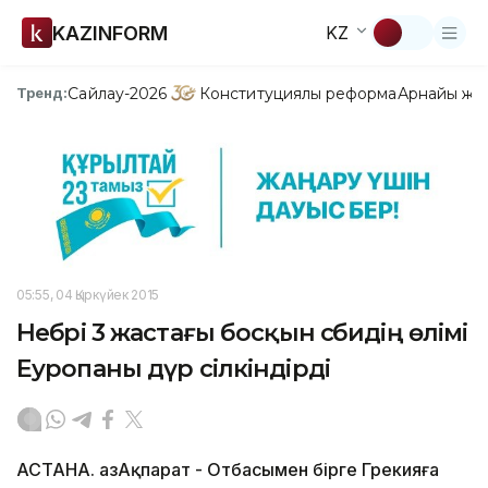
KAZINFORM
KZ
Сайлау-2026
Конституциялық реформа
Арнайы жо
Тренд:
05:55, 04 Қыркүйек 2015
Небәрі 3 жастағы босқын сәбидің өлімі
Еуропаны дүр сілкіндірді
АСТАНА. ҚазАқпарат - Отбасымен бірге Грекияға