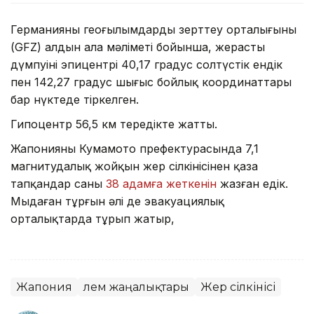
Германияның геоғылымдарды зерттеу орталығының
(GFZ) алдын ала мәліметі бойынша, жерасты
дүмпуінің эпицентрі 40,17 градус солтүстік ендік
пен 142,27 градус шығыс бойлық координаттары
бар нүктеде тіркелген.
Гипоцентр 56,5 км тереңдікте жатты.
Жапонияның Кумамото префектурасында 7,1
магнитудалық жойқын жер сілкінісінен қаза
тапқандар саны
38 адамға жеткенін
жазған едік.
Мыңдаған тұрғын әлі де эвакуациялық
орталықтарда тұрып жатыр,
Жапония
Әлем жаңалықтары
Жер сілкінісі