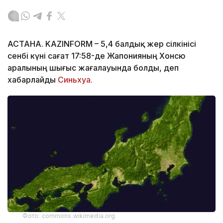
АСТАНА. KAZINFORM – 5,4 балдық жер сілкінісі
сенбі күні сағат 17:58-де Жапонияның Хонсю
аралының шығыс жағалауында болды, деп
хабарлайды
Синьхуа.
Фото: commons.wikimedia.org