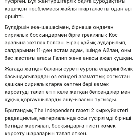
түсірген. Бұл жантүршігерлік оқиға Еуродақтағы
көші-қон проблемасы жайлы пікірталасты одан әрі
өршітті.
Бүлдіршін әке-шешесімен, бірнеше ондаған
сириялық босқындармен бірге грекиялық Кос
аралына жетпек болған. Бірақ қайық аударылып,
салдарынан 11-ден астам адам, ішінде Айлан, оның
бес жастағы ағасы Галип және анасы ажал құшқан.
Жағада жатқан баланың суреті еуропа елдерінің билік
басындағылардан өз еліндегі азаматтық соғыстан
қашқан сириялықтарға көптен бері көмек
көрсетуді талап етіп келе жатқан белсенділер мен
құқық қорғаушылардың ашу-ызасын туғызды.
Британдық The Independent газеті 2 қыркүйектегі
редакциялық материалында осы түсірілімді бірінші
бетінде жариялап, босқындарға тиісті көмек
көрсету шараларын талап еткен.