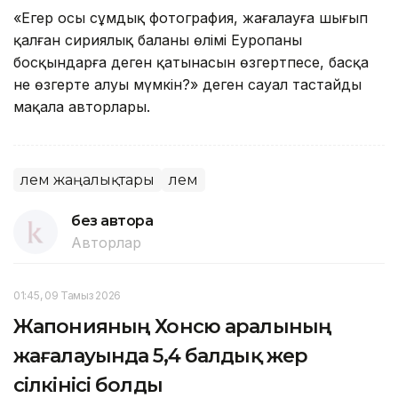
«Егер осы сұмдық фотография, жағалауға шығып
қалған сириялық баланың өлімі Еуропаның
босқындарға деген қатынасын өзгертпесе, басқа
не өзгерте алуы мүмкін?» деген сауал тастайды
мақала авторлары.
Әлем жаңалықтары
Әлем
без автора
Авторлар
01:45, 09 Тамыз 2026
Жапонияның Хонсю аралының
жағалауында 5,4 балдық жер
сілкінісі болды