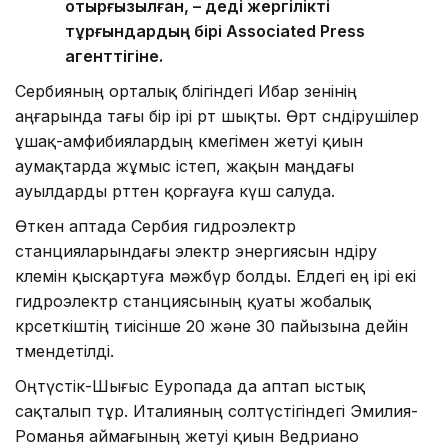
отырғызылған, – деді жергілікті
тұрғындардың бірі Associated Press
агенттігіне.
Сербияның орталық бөлігіндегі Ибар өзенінің
аңғарында тағы бір ірі өрт шықты. Өрт сөндірушілер
ұшақ-амфибиялардың көмегімен жетуі қиын
аумақтарда жұмыс істеп, жақын маңдағы
ауылдарды өрттен қорғауға күш салуда.
Өткен аптада Сербия гидроэлектр
станцияларындағы электр энергиясын өндіру
көлемін қысқартуға мәжбүр болды. Елдегі ең ірі екі
гидроэлектр станциясының қуаты жобалық
көрсеткіштің тиісінше 20 және 30 пайызына дейін
төмендетілді.
Оңтүстік-Шығыс Еуропада да аптап ыстық
сақталып тұр. Италияның солтүстігіндегі Эмилия-
Романья аймағының жетуі қиын Ведриано