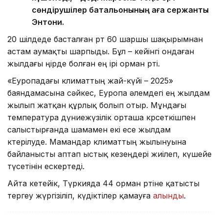
сөндірушілер батальонының аға сержанты
Энтони.
20 шілдеде басталған өрт 60 шаршы шақырымнан
астам аумақты шарпыды. Бұл – кейінгі ондаған
жылдағы өңірде болған ең ірі орман өрті.
«Еуропадағы климаттың жай-күйі – 2025»
баяндамасына сәйкес, Еуропа әлемдегі ең жылдам
жылып жатқан құрлық болып отыр. Мұндағы
температура дүниежүзілік орташа көрсеткішпен
салыстырғанда шамамен екі есе жылдам
көтерілуде. Мамандар климаттың жылынуына
байланысты аптап ыстық кезеңдері жиілеп, күшейе
түсетінін ескертеді.
Айта кетейік, Түркияда 44 орман өртіне қатысты
тергеу жүргізіліп, күдіктілер қамауға
алынды
.