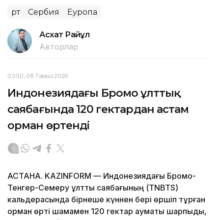
Өрт
Сербия
Еуропа
Асхат Райқұл
Авторлар
03:50, 08 Тамыз 2026
Индонезиядағы Бромо ұлттық
саябағында 120 гектардан астам
орман өртенді
АСТАНА. KAZINFORM — Индонезиядағы Бромо-
Тенгер-Семеру ұлттық саябағының (TNBTS)
кальдерасында бірнеше күннен бері өршіп тұрған
орман өрті шамамен 120 гектар аумақты шарпыды,