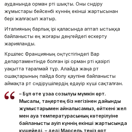
ауданында орман өрті шықты. Оны сөндіру
жұмыстары бейсенбі күннің екінші жартысынан
бері жалғасып жатыр.
Италияның барлық ірі қаласында аптап ыстыққа
байланысты ең жоғары деңгейдегі ескерту
жарияланды.
Көршілес Францияның оңтүстігіндегі Вар
департаментінде болған ірі орман өрті қазіргі
уақытта таралмай тұр. Алайда жаңа өрт
ошақтарының пайда болу қаупіне байланысты
аймақта өрт сөндірушілердің едәуір күші сақталған.
– Бұл өте ұзаққа созылуы мүмкін өрт.
Мысалы, таңертең біз негізінен дайындық
жұмыстарымен айналысамыз, өйткені жел
мен ауа температурасының көтерілуіне
байланысты қауіп күннің екінші жартысында
күшейеді, – деді Марсель теңіз өрт