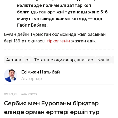
көліктерде полимерлі заттар көп
болғандықтан өрт жиі тұтанады және 5-6
минуттың ішінде жанып кетеді, — деді
Ғабит Бабаев.
Бұған дейін Түркістан облысында жыл басынан
бері 139 өрт оқиғасы
тіркелгенін
жазған едік.
Астана
Өрт
Төтенше оқиғалар, апаттар
Көлік
Қ
Есімжан Нақтыбай
Авторлар
09:43, 08 Тамыз 2026
Сербия мен Еуропаның бірқатар
елінде орман өрттері өршіп тұр