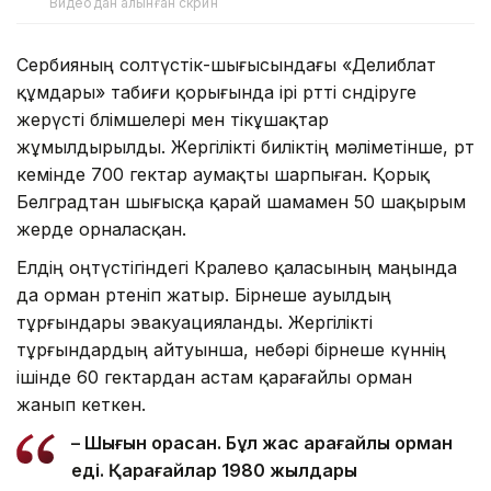
Видеодан алынған скрин
Сербияның солтүстік-шығысындағы «Делиблат
құмдары» табиғи қорығында ірі өртті сөндіруге
жерүсті бөлімшелері мен тікұшақтар
жұмылдырылды. Жергілікті биліктің мәліметінше, өрт
кемінде 700 гектар аумақты шарпыған. Қорық
Белградтан шығысқа қарай шамамен 50 шақырым
жерде орналасқан.
Елдің оңтүстігіндегі Кралево қаласының маңында
да орман өртеніп жатыр. Бірнеше ауылдың
тұрғындары эвакуацияланды. Жергілікті
тұрғындардың айтуынша, небәрі бірнеше күннің
ішінде 60 гектардан астам қарағайлы орман
жанып кеткен.
– Шығын орасан. Бұл жас қарағайлы орман
еді. Қарағайлар 1980 жылдары