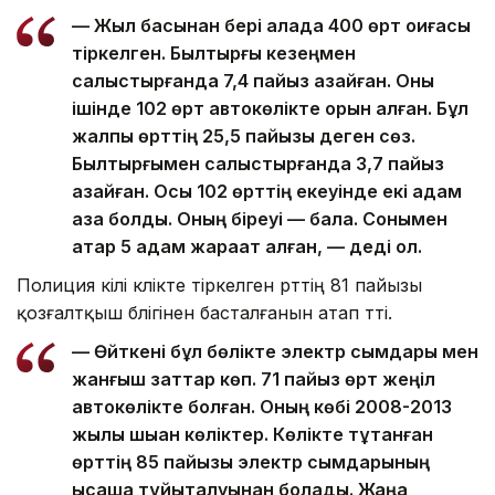
— Жыл басынан бері қалада 400 өрт оқиғасы
тіркелген. Былтырғы кезеңмен
салыстырғанда 7,4 пайыз азайған. Оны
ішінде 102 өрт автокөлікте орын алған. Бұл
жалпы өрттің 25,5 пайызы деген сөз.
Былтырғымен салыстырғанда 3,7 пайыз
азайған. Осы 102 өрттің екеуінде екі адам
қаза болды. Оның біреуі — бала. Сонымен
қатар 5 адам жарақат алған, — деді ол.
Полиция өкілі көлікте тіркелген өрттің 81 пайызы
қозғалтқыш бөлігінен басталғанын атап өтті.
— Өйткені бұл бөлікте электр сымдары мен
жанғыш заттар көп. 71 пайыз өрт жеңіл
автокөлікте болған. Оның көбі 2008-2013
жылы шыққан көліктер. Көлікте тұтанған
өрттің 85 пайызы электр сымдарының
қысқаша тұйықталуынан болады. Жаңа