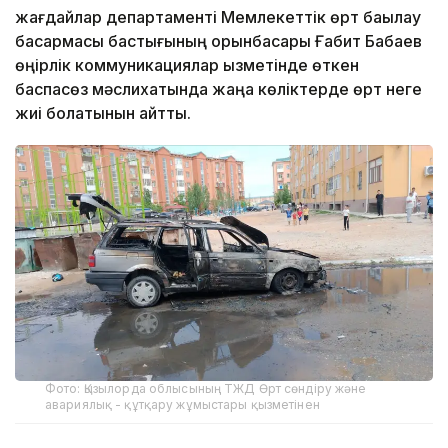
жағдайлар департаменті Мемлекеттік өрт бақылау
басқармасы бастығының орынбасары Ғабит Бабаев
өңірлік коммуникациялар қызметінде өткен
баспасөз мәслихатында жаңа көліктерде өрт неге
жиі болатынын айтты.
Фото: Қызылорда облысының ТЖД Өрт сөндіру және
авариялық - құтқару жұмыстары қызметінен