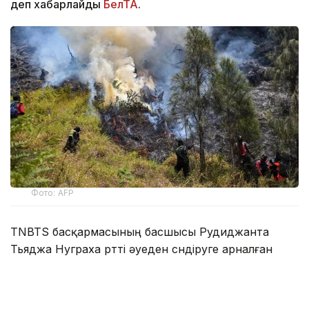
деп хабарлайды
БелТА
.
Фото: AFP
TNBTS басқармасының басшысы Рудиджанта
Тьяджа Нуграха өртті әуеден сөндіруге арналған
тікұшақтың жердегі топтар жете алмайтын тік
жартасты жерлердегі ошақтарды сөндіру
жұмыстарын жалғастырып жатқанын айтты.