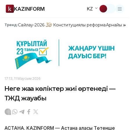
KAZINFORM
KZ
Сайлау-2026
Конституциялық реформа
Арнайы жо
Тренд:
17:13, 11 Маусым 2026
Неге жаңа көліктер жиі өртенеді —
ТЖД жауабы
АСТАНА. KAZINFORM — Астана қаласы Төтенше