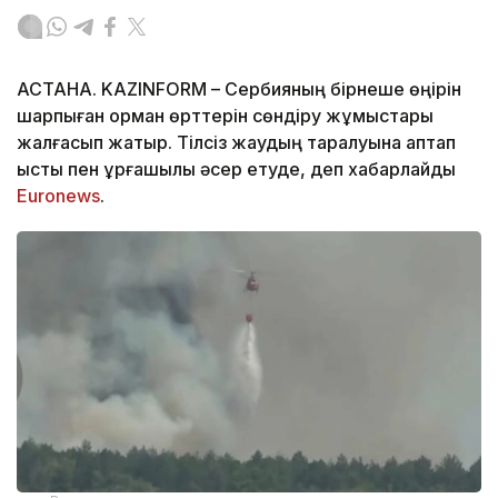
АСТАНА. KAZINFORM – Сербияның бірнеше өңірін
шарпыған орман өрттерін сөндіру жұмыстары
жалғасып жатыр. Тілсіз жаудың таралуына аптап
ыстық пен құрғақшылық әсер етуде, деп хабарлайды
Euronews
.