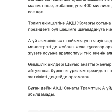
мәліметінше, жобаның құны 400 миллион д
есе көп.
Трамп әкімшілігіне АҚШ Жоғарғы сотына ж
президенті бұл шешімге шағымдануға ниет
Ақ үй әкімшілігі сот тыйымы ұлттық қауіпс
министрлігі де жобаны жеке тұлғалар қ
жүзеге асуына араласпауы тиіс екенін ал
Әкімшілік өкілдері Шығыс қанатты жаңғырт
айтуынша, бұрынғы құрылым президент пе
жеткілікті деңгейде қорғамаған.
Бұған дейін АҚШ Сенаты Трамптың Ақ үйд
қабылдамады.