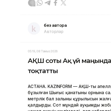
без автора
Авторлар
05:19, 08 Тамыз 2026
АҚШ соты Ақ үй маңынд
тоқтатты
АСТАНА. KAZINFORM — АҚШ-тың апелля
бұзылған Шығыс қанатының орнына са
метрлік бал залының құрылысын жал
қалдырды. Сот мұндай ауқымды жобан