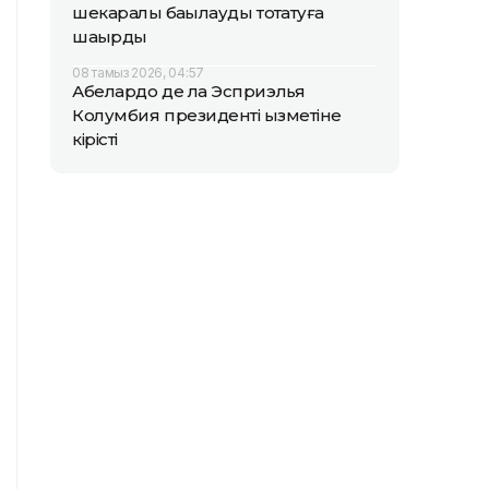
шекаралық бақылауды тоқтатуға
шақырды
08 тамыз 2026, 04:57
Абелардо де ла Эсприэлья
Колумбия президенті қызметіне
кірісті