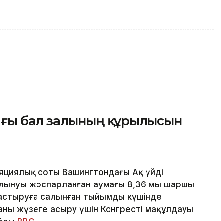
ағы бал залының құрылысын
циялық соты Вашингтондағы Ақ үйдің
лынуы жоспарланған аумағы 8,36 мың шаршы
ғастыруға салынған тыйымды күшінде
ы жүзеге асыру үшін Конгрестің мақұлдауы