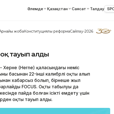
Әлемде
Қазақстан
Саясат
Талдау
SP
Арнайы жоба
Конституциялық реформа
Сайлау-2026
 оқ тауып алды
- Херне (Herne) қаласындағы неміс
ның басынан 22-інші калибрлі оқты алып
ығынан хабарсыз болып, бірнеше жыл
абарлайды FOCUS. Оқтың табылуы да
кесінде пайда болған ісікті емдету үшін
ерден оқты тауып алды.