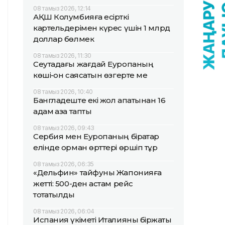
08 тамыз 2026, 12:14
АҚШ Колумбияға есірткі
картельдерімен күрес үшін 1 млрд
доллар бөлмек
08 тамыз 2026, 11:30
Сеутадағы жағдай Еуропаның
көші-қон саясатын өзгерте ме
08 тамыз 2026, 10:40
Бангладеште екі жол апатынан 16
адам қаза тапты
08 тамыз 2026, 09:43
Сербия мен Еуропаның бірқатар
елінде орман өрттері өршіп тұр
08 тамыз 2026, 06:35
«Дельфин» тайфуны Жапонияға
жетті: 500-ден астам рейс
тоқтатылды
08 тамыз 2026, 06:04
Испания үкіметі Италияны біржақты