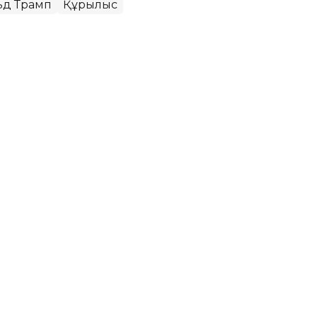
ьд Трамп
Құрылыс
ья Колумбия президенті
саясаткер Абелардо де ла Эсприэлья
ант қабылдады. Инаугурация рәсімі Caracol
тілді, деп хабарлайды
ТАСС
.