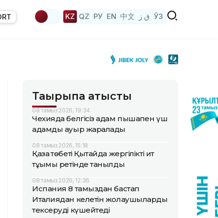
KZ
QZ
РУ
EN
中文
ق ز
ЎЗ
ORT
Тақырыпқа қатысты
08 тамыз 2026, 19:34
Чехияда белгісіз адам пышақпен үш
адамды ауыр жаралады
08 тамыз 2026, 15:18
Қазақ төбеті Қытайда жергілікті ит
тұқымы ретінде танылды
08 тамыз 2026, 12:36
Испания 8 тамыздан бастап
Италиядан келетін жолаушыларды
тексеруді күшейтеді