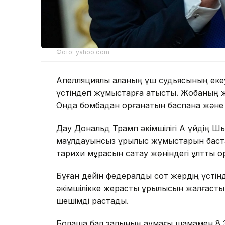
Фото: yahoo.com
Апелляциялық алқаның үш судьясының еке
үстіндегі жұмыстарға қатысты. Жобаның же
Онда бомбадан қорғанатын баспана және
Дау Дональд Трамп әкімшілігі Ақ үйдің Ш
мақұлдауынсыз құрылыс жұмыстарын баст
тарихи мұрасын сақтау жөніндегі ұлттық қо
Бұған дейін федералдық сот жердің үсті
әкімшілікке жерасты құрылысын жалғастыр
шешімді растады.
Болашақ бал залының аумағы шамамен 