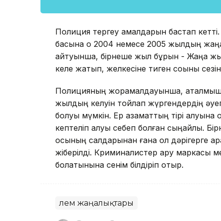
Полиция тергеу амалдарын бастап кетті.
басына оқ 2004 немесе 2005 жылдың жаң
айтуынша, бірнеше жыл бұрын - Жаңа жы
келе жатып, желкесіне тиген соққыны сезі
Полицияның жорамалдауынша, аталмыш аз
жылдың келуін тойлап жүргендердің әуеге
болуы мүмкін. Ер азаматтың тірі қалуына 
кептеліп қалуы себеп болған сыңайлы. Бі
осының салдарынан ғана ол дәрігерге қар
жіберілді. Криминалистер қару маркасы м
болатынына сенім білдіріп отыр.
Әлем жаңалықтары