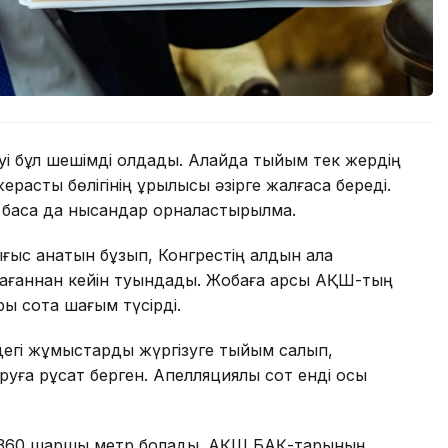
уі бұл шешімді қолдады. Алайда тыйым тек жердің
расты бөлігінің құрылысы әзірге жалғаса береді.
 басқа да нысандар орналастырылмақ.
ығыс қанатын бұзып, Конгрестің алдын ала
ағаннан кейін туындады. Жобаға қарсы АҚШ-тың
ры сотқа шағым түсірді.
ндегі жұмыстарды жүргізуге тыйым салып,
уға рұқсат берген. Апелляциялық сот енді осы
8 360 шаршы метр болады. АҚШ БАҚ-тарының