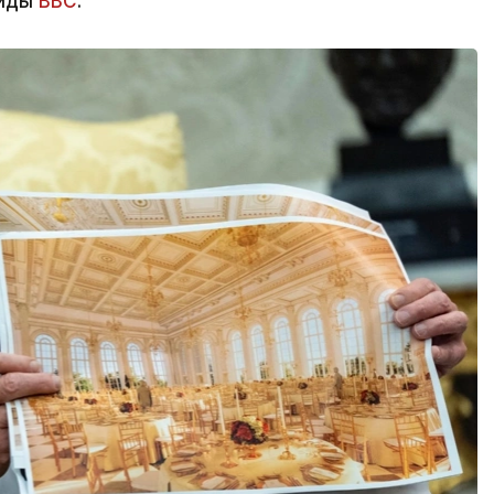
айды
BBC
.