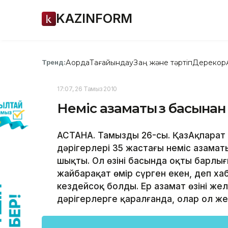
KAZINFORM
Ақорда
Тағайындау
Заң және тәртіп
Дерекқор
Тренд:
17:07, 26 Тамыз 2010
Неміс азаматы өз басынан
АСТАНА. Тамыздың 26-сы. ҚазАқпарат 
дәрігерлері 35 жастағы неміс азаматы
шықты. Ол өзінің басында оқтың барл
жайбарақат өмір сүрген екен, деп х
кездейсоқ болды. Ер азамат өзінің жел
дәрігерлерге қаралғанда, олар ол ж