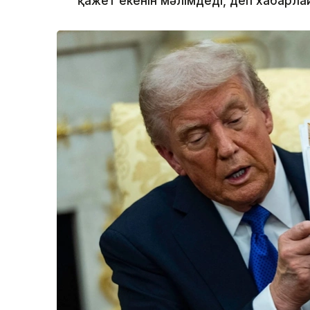
қажет екенін мәлімдеді, деп хабарл