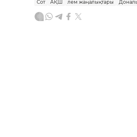
Сот
АҚШ
Әлем жаңалықтары
Донал
Динара Маханова
Авторлар
04:57, 08 Тамыз 2026
Абелардо де ла Эсприэл
қызметіне кірісті
АСТАНА. KAZINFORM —
Кәсіпкер әрі 
Колумбияның жаңа президенті ретінде 
телеарнасында тікелей эфирде көрсе