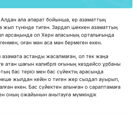
 Алдан ала ақпарат бойынша, ер азаматтың
а жыл түнінде тиген. Зардап шеккен азаматтың
л қарсаңында ол Херн қаласының орталығында
нгенмен, оған мән аса мән бермеген екен.
аматқа қастандық жасалмаған, ол тек жаңа
 атқан шағын калибрлі оғының кездейсоқ құрбаны
оқтың бас терісі мен бас сүйектің арасында
рнеше жылдан кейін оқ тиген жер сыздап ауырып,
алған екен. Бас сүйектен алынған оқ сараптамаға
ен оның қожайынын анықтауға мүмкіндік