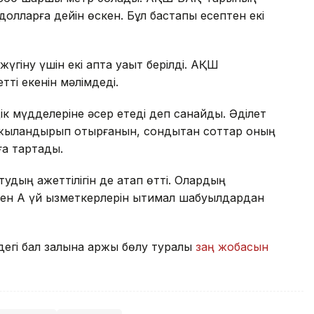
олларға дейін өскен. Бұл бастапқы есептен екі
үгіну үшін екі апта уақыт берілді. АҚШ
ті екенін мәлімдеді.
іздік мүдделеріне әсер етеді деп санайды. Әділет
аржыландырып отырғанын, сондықтан соттар оның
ға тартады.
удың қажеттілігін де атап өтті. Олардың
н Ақ үй қызметкерлерін ықтимал шабуылдардан
егі бал залына қаржы бөлу туралы
заң жобасын