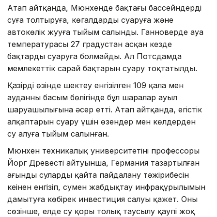
Атап айтқанда, Мюнхенде бақтағы бассейндерді
суға толтыруға, көгалдарды суаруға және
автокөлік жууға тыйым салынды. Ганноверде ауа
температурасы 27 градустан асқан кезде
бақтарды суаруға болмайды. Ал Потсдамда
мемлекеттік сарай бақтарын суару тоқтатылды.
Қазірдің өзінде шектеу енгізілген 109 қала мен
ауданның басым бөлігінде бұл шаралар ауыл
шаруашылығына әсер етті. Атап айтқанда, егістік
алқаптарын суару үшін өзендер мен көлдерден
су алуға тыйым салынған.
Мюнхен техникалық университетінің профессоры
Йорг Древестің айтуынша, Германия тазартылған
ағынды суларды қайта пайдалану тәжірибесін
кеңінен енгізіп, сумен жабдықтау инфрақұрылымын
дамытуға көбірек инвестиция салуы қажет. Оның
сөзінше, елде су қоры толық таусылу қаупі жоқ