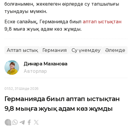
болғанымен, жекелеген өңірлерде су тапшылығы
туындауы мүмкін.
Еске салайық, Германияда биыл
аптап ыстықтан
9,8 мыңға жуық адам көз жұмды.
Аптап ыстық
Германия
Су үнемдеу
Әлемде
Динара Маханова
Авторлар
01:52, 31 Шілде 2026
Германияда биыл аптап ыстықтан
9,8 мыңға жуық адам көз жұмды