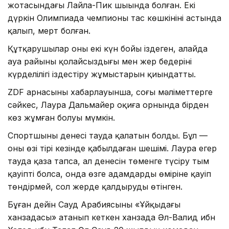
жотасындағы Лайла-Пик шыңында болған. Екі
дүркін Олимпиада чемпионы тас көшкінінің астында
қалып, мерт болған.
Құтқарушылар оны екі күн бойы іздеген, алайда
ауа райының қолайсыздығы мен жер бедерінің
күрделілігі іздестіру жұмыстарын қиындатты.
ZDF арнасының хабарлауынша, соңғы мәліметтерге
сәйкес, Лаура Дальмайер оқиға орнында бірден
көз жұмған болуы мүмкін.
Спортшының денесі тауда қалатын болды. Бұл —
оның өзі тірі кезінде қабылдаған шешімі. Лаура егер
тауда қаза тапса, ал денесін төменге түсіру тым
қауіпті болса, онда өзге адамдардың өміріне қауіп
төндірмей, сол жерде қалдыруды өтінген.
Бұған дейін Сауд Арабиясының «Ұйқыдағы
ханзадасы» атанып кеткен ханзада Әл-Валид ибн