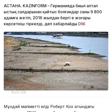
АСТАНА. KAZINFORM – Германияда биыл аптап
ыстық салдарынан қайтыс болғандар саны 9 800
адамға жетіп, 2016 жылдан бергі ең жоғары
көрсеткіш тіркелді, деп хабарлайды
DW
.
Фото: DW
Мұндай мәліметті елдің Роберт Кох атындағы