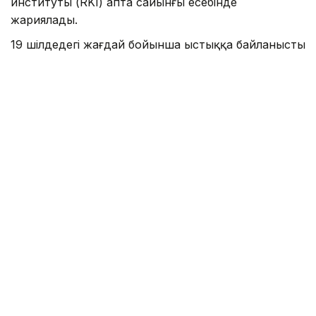
институты (RKI) апта сайынғы есебінде
жариялады.
19 шілдедегі жағдай бойынша ыстыққа байланысты
өлім-жітім саны 9 800-ге жеткен. Бұл – 2016
жылдан бері кез келген толық жылдағы
көрсеткіштен жоғары. Мамандар мұны жаздың
басында елді қамтыған ұзаққа созылған аптап
ыстықпен байланыстырады.
2026 жылғы ең ауыр кезең маусымның екінші жартысы
болды. Осы уақытта елдің көптеген өңірінде ауа
температурасы +40°C-қа дейін көтеріліп, бес
мыңнан астам адам қайтыс болған.
RKI мәліметінше, аптап ыстыққа ең осал топ – егде
жастағы адамдар. Қаза болғандардың 7 880-і 75
жастан асқандар. Сондай-ақ қайтыс болғандардың
арасында әйелдер ерлерге қарағанда көп болған.
Алайда мамандар мұны егде жастағы тұрғындар