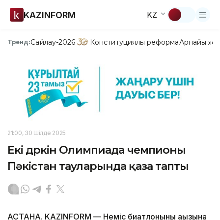
KAZINFORM
KZ
Сайлау-2026
Конституциялық реформа
Арнайы жо
Тренд:
21:00, 30 Шілде 2025
Екі дүркін Олимпиада чемпионы
Пәкістан тауларында қаза тапты
АСТАНА. KAZINFORM — Неміс биатлонының аңызына