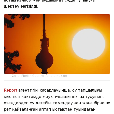
шектеу енгізілді.
Фото: Florian Gaertner/photothek.de
Report
агенттігінің хабарлауынша, су тапшылығы
қыс пен көктемде жауын-шашынның аз түсуінен,
өзендердегі су деңгейінің төмендеуінен және бірнеше
рет қайталанған аптап ыстықтан туындаған.