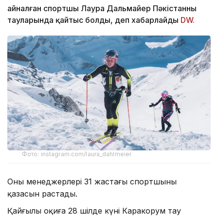
айналған спортшы Лаура Дальмайер Пәкістанның
тауларында қайтыс болды, деп хабарлайды
DW.
Фото: instagram.com/laura_dahlmeier
Оның менеджерлері 31 жастағы спортшының
қазасын растады.
Қайғылы оқиға 28 шілде күні Каракорум тау