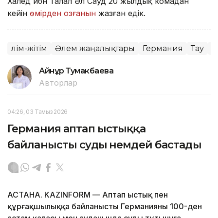
Халед ибн Талал Әл Сауд 20 жылдық комадан
кейін
өмірден озғанын
жазған едік.
Өлім-жітім
Әлем жаңалықтары
Германия
Тау
С
Айнұр Тумакбаева
Авторлар
04:26, 03 Тамыз 2026
Германия аптап ыстыққа
байланысты суды үнемдей бастады
АСТАНА. KAZINFORM — Аптап ыстық пен
құрғақшылыққа байланысты Германияның 100-ден
астам қаласы мен ауданында суды тұтынуға