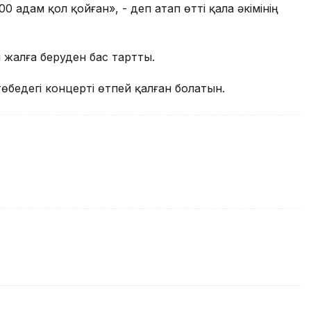
0 адам қол қойған», - деп атап өтті қала әкімінің
ы жалға беруден бас тартты.
өбедегі концерті өтпей қалған болатын.