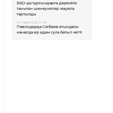
БҚО-да тұрғындарға дөрекілік
танытқан шенеуніктер жауапқа
тартылды
07 тамыз 2026, 22:00
Павлодарда Сәтбаев атындағы
каналда ер адам суға батып кетті