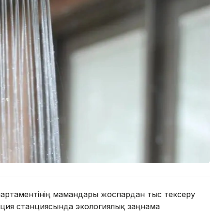
партаментінің мамандары жоспардан тыс тексеру
ация станциясында экологиялық заңнама