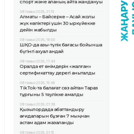
спорт және қаланың қайта жандануы
08 тамыз 2026, 21:13
Алматы – Байсерке – Ақсай жолы
жүк көліктері үшін 30 қыркүйекке
дейін жабылды
08 тамыз 2026, 18:00
ШҚО-да азық-түлік бағасы бойынша
бүгінгі ахуал қандай
08 тамыз 2026, 17:44
Оралда ет өнімдерін «жалған»
сертификаттау дерегі анықталды
08 тамыз 2026, 15:46
TikTok-та балағат сөз айтқан Тараз
тұрғыны 5 тәулікке қамалды
08 тамыз 2026, 01:36
Қызылордада абаттандыру
қағидаларын бұзған 7 мыңнан
астам адам жазаланды
08 тамыз 2026, 01:15