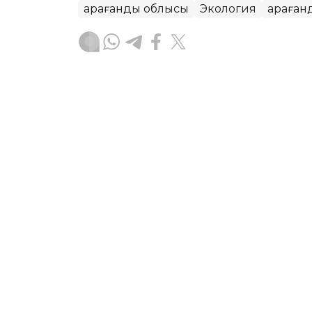
Қарағанды облысы
Экология
Қараған
Айзада Агильбаева
Авторлар
15:50, 05 Тамыз 2026
Қарағанды облысында эко
айыппұл салды
ҚАРАҒАНДЫ. KAZINFORM — Қарағанды о
мамандары «Karaganda Komir» ЖШС-н
талаптардың қайтадан бұзылғанын а