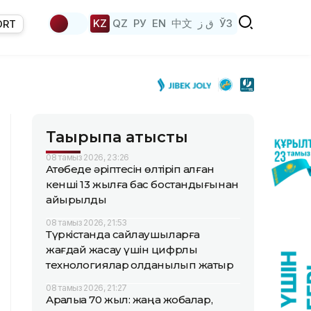
KZ
QZ
РУ
EN
中文
ق ز
ЎЗ
ORT
Тақырыпқа қатысты
08 тамыз 2026, 23:26
Ақтөбеде әріптесін өлтіріп алған
кенші 13 жылға бас бостандығынан
айырылды
08 тамыз 2026, 21:53
Түркістанда сайлаушыларға
жағдай жасау үшін цифрлық
технологиялар қолданылып жатыр
08 тамыз 2026, 21:27
Арқалыққа 70 жыл: жаңа жобалар,