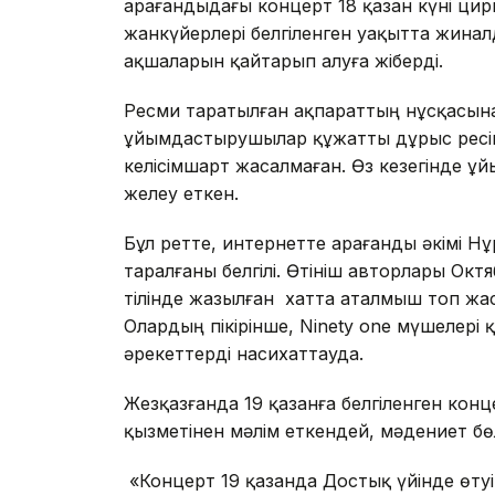
Қарағандыдағы концерт 18 қазан күні цир
жанкүйерлері белгіленген уақытта жиналд
ақшаларын қайтарып алуға жіберді.
Ресми таратылған ақпараттың нұсқасына 
ұйымдастырушылар құжатты дұрыс ресім
келісімшарт жасалмаған. Өз кезегінде 
желеу еткен.
Бұл ретте, интернетте Қарағанды әкімі 
таралғаны белгілі. Өтініш авторлары Окт
тілінде жазылған хатта аталмыш топ жаст
Олардың пікірінше, Ninety one мүшелері 
әрекеттерді насихаттауда.
Жезқазғанда 19 қазанға белгіленген конце
қызметінен мәлім еткендей, мәдениет бөл
«Концерт 19 қазанда Достық үйінде өтуі