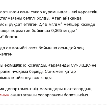
артылған ағын сулар құрамындағы екі көрсеткіш
талмағаны белгілі болды. Атап айтқанда,
сы рұқсат етілген 2,49 мг/дм³ мөлшер кезінде
өлшері норматив бойынша 0,365 мг/дм³
м³ болған.
нда аммонийлі азот бойынша осындай заң
келген.
ы әкімшілік іс қозғалды. «Қарағанды Су» ЖШС-не
алы нұсқама берілді. Сонымен қатар
кімшілік айыппұл салынды.
гия департаментінің мамандары шахталардың
ғанын
анықтағанын хабарланған болатынбыз.