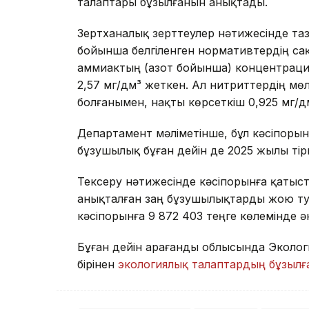
талаптары бұзылғанын анықтады.
Зертханалық зерттеулер нәтижесінде таз
бойынша белгіленген нормативтердің сақ
аммиактың (азот бойынша) концентрация
2,57 мг/дм³ жеткен. Ал нитриттердің м
болғанымен, нақты көрсеткіш 0,925 мг/д
Департамент мәліметінше, бұл кәсіпоры
бұзушылық бұған дейін де 2025 жылы тір
Тексеру нәтижесінде кәсіпорынға қатыст
анықталған заң бұзушылықтарды жою тур
кәсіпорынға 9 872 403 теңге көлемінде ә
Бұған дейін Қарағанды облысында Эколо
бірінен
экологиялық талаптардың бұзыл