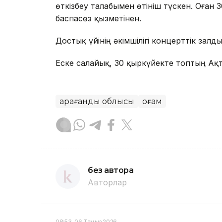
өткізбеу талабымен өтініш түскен. Оған 30
баспасөз қызметінен.
Достық үйінің әкімшілігі концерттік залд
Еске салайық, 30 қыркүйекте топтың Ақт
Қарағанды облысы
Қоғам
без автора
Авторлар
08:53, 06 Тамыз 2026