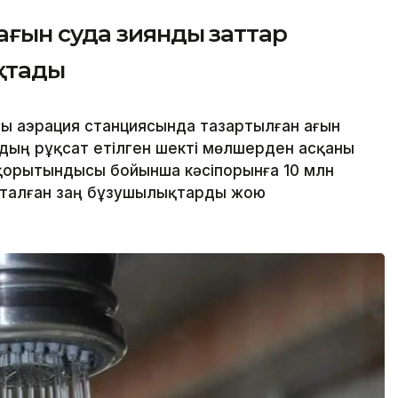
ағын суда зиянды заттар
қтады
ғы аэрация станциясында тазартылған ағын
дың рұқсат етілген шекті мөлшерден асқаны
қорытындысы бойынша кәсіпорынға 10 млн
қталған заң бұзушылықтарды жою