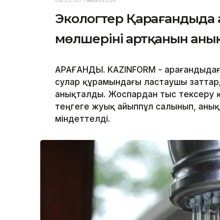
Экологтер Қарағандыда 
мөлшерінің артқанын аны
ҚАРАҒАНДЫ. KAZINFORM - Қарағандыда
сулар құрамындағы ластаушы заттар
анықталды. Жоспардан тыс тексеру 
теңгеге жуық айыппұл салынып, аны
міндеттелді.