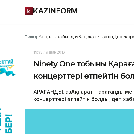
KAZINFORM
Ақорда
Тағайындау
Заң және тәртіп
Дерекқор
Тренд:
19:38, 19 Қазан 2016
Ninety One тобының Қара
концерттері өтпейтін бо
ҚАРАҒАНДЫ. ҚазАқпарат - Қарағанды м
концерттері өтпейтін болды, деп хаба