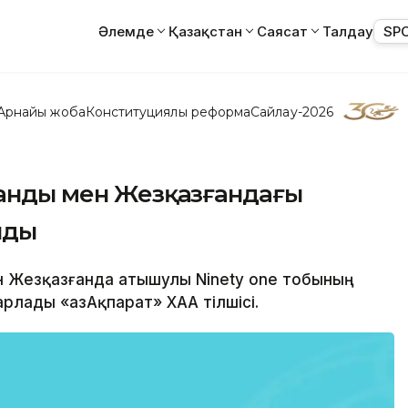
Әлемде
Қазақстан
Саясат
Талдау
SP
Арнайы жоба
Конституциялық реформа
Сайлау-2026
ғанды мен Жезқазғандағы
лды
ен Жезқазғанда атышулы Ninety one тобының
рлады «ҚазАқпарат» ХАА тілшісі.