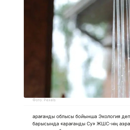
Фото: Pexels
Қарағанды облысы бойынша Экология де
барысында «Қарағанды Су» ЖШС-нің аэр