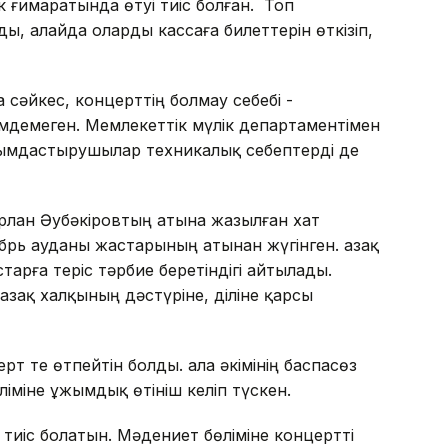
к ғимаратында өтуі тиіс болған. Топ
ы, алайда оларды кассаға билеттерін өткізіп,
сәйкес, концерттің болмау себебі -
демеген. Мемлекеттік мүлік департаментімен
ұйымдастырушылар техникалық себептерді де
Нұрлан Әубәкіровтың атына жазылған хат
ябрь ауданы жастарының атынан жүгінген. Қазақ
арға теріс тәрбие беретіндігі айтылады.
қазақ халқының дәстүріне, діліне қарсы
рт те өтпейтін болды. Қала әкімінің баспасөз
іміне ұжымдық өтініш келіп түскен.
 тиіс болатын. Мәдениет бөліміне концертті