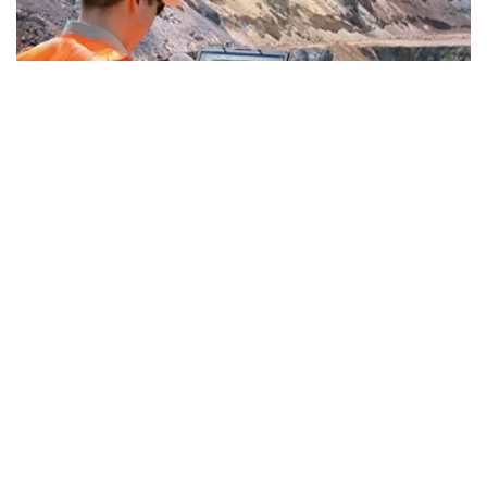
Фото: Kazinform
— «ҚазМұнайГаз» геологиялық барлаудың
үлкен бағдарламасын қабылдады. 2026-
2030 жылдары ауқымды іс-шаралар
жоспарланған. Осы ретте 26 ұңғыманы
бұрғылау қарастырылған. Бірқатар
учаскеде сейсмикалық барлау қамтылады,
оның арасында Жылыой учаскесі де бар, —
деді Асхат Хасенов «Самұрық-Қазына»
қоры Қоғамдық кеңесінің отырысынан кейін
тілшілер сұрағына жауап бере отырып.