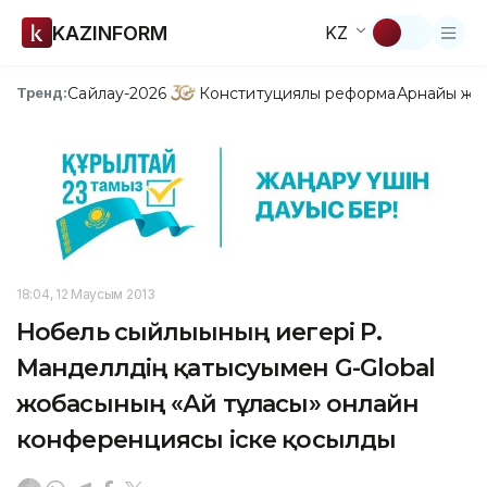
KAZINFORM
KZ
Сайлау-2026
Конституциялық реформа
Арнайы жо
Тренд:
18:04, 12 Маусым 2013
Нобель сыйлығының иегері Р.
Манделлдің қатысуымен G-Global
жобасының «Ай тұлғасы» онлайн
конференциясы іске қосылды