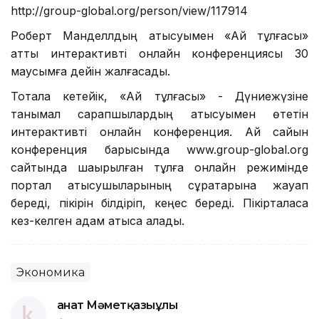
http://group-global.org/person/view/117914
Роберт Манделлдың қатысуымен «Ай тұлғасы»
атты интерактивті онлайн конференциясы 30
маусымға дейін жалғасады.
Тоқтала кетейік, «Ай тұлғасы» - Дүниежүзіне
танымал сарапшылардың қатысуымен өтетін
интерактивті онлайн конференция. Ай сайын
конференция барысында www.group-global.org
сайтында шақырылған тұлға онлайн режимінде
портал қатысушыларының сұрақтарына жауап
береді, пікірін білдіріп, кеңес береді. Пікірталасқа
кез-келген адам қатыса алады.
Экономика
Қанат Мәметқазыұлы