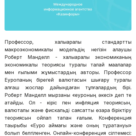
Профессор, халықаралық стандартты
макроэкономикалық модельдің негізін қалаушы
Роберт Манделл - халықаралық экономиканың
экономикалық теориясы туралы талай мақалалар
мен ғылыми жұмыстардың авторы. Профессор
Еуропаның бірегей валютасын шығару туралы
алғаш жоспар дайындаған тұлғалардың бірі.
Роберт Манделл мырзаны «еуроның әкесі» деп те
атайды. Ол - кіріс пен инфляция теориясын,
валюталық және фискальді саясатты өзара біріктіру
теориясын ойлап тапқан ғалым. Конференция
тақырыбы «Еуро аймағы және оның тұрақтануы»
болып белгіленген. Онлайн-конференция сілтемесі: