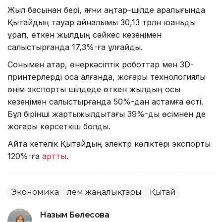
Жыл басынан бері, яғни қаңтар–шілде аралығында
Қытайдың тауар айналымы 30,13 трлн юаньды
құрап, өткен жылдың сәйкес кезеңімен
салыстырғанда 17,3%-ға ұлғайды.
Сонымен қатар, өнеркәсіптік роботтар мен 3D-
принтерлерді қоса алғанда, жоғары технологиялық
өнім экспорты шілдеде өткен жылдың осы
кезеңімен салыстырғанда 50%-дан астамға өсті.
Бұл бірінші жартыжылдықтағы 39%-дық өсімнен де
жоғары көрсеткіш болды.
Айта кетелік Қытайдың электр көліктері экспорты
120%-ға
артты
.
Экономика
Әлем жаңалықтары
Қытай
Назым Бөлесова