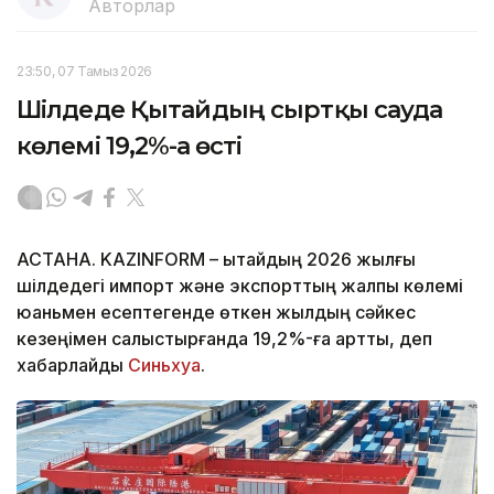
Авторлар
23:50, 07 Тамыз 2026
Шілдеде Қытайдың сыртқы сауда
көлемі 19,2%-ға өсті
АСТАНА. KAZINFORM – Қытайдың 2026 жылғы
шілдедегі импорт және экспорттың жалпы көлемі
юаньмен есептегенде өткен жылдың сәйкес
кезеңімен салыстырғанда 19,2%-ға артты, деп
хабарлайды
Синьхуа
.