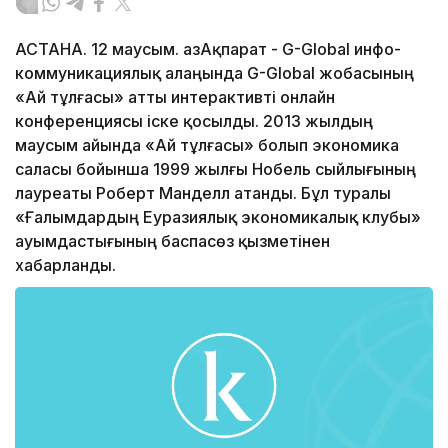
АСТАНА. 12 маусым. ҚазАқпарат - G-Global инфо-
коммуникациялық алаңында G-Global жобасының
«Ай тұлғасы» атты интерактивті онлайн
конференциясы іске қосылды. 2013 жылдың
маусым айында «Ай тұлғасы» болып экономика
саласы бойынша 1999 жылғы Нобель сыйлығының
лауреаты Роберт Манделл атанды. Бұл туралы
«Ғалымдардың Еуразиялық экономикалық клубы»
Қауымдастығының баспасөз қызметінен
хабарланды.