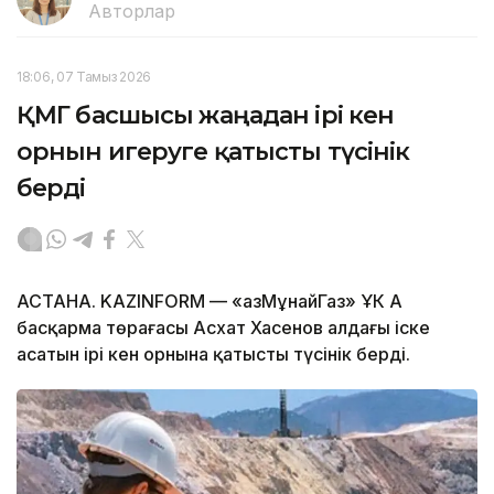
Авторлар
18:06, 07 Тамыз 2026
ҚМГ басшысы жаңадан ірі кен
орнын игеруге қатысты түсінік
берді
АСТАНА. KAZINFORM — «ҚазМұнайГаз» ҰК АҚ
басқарма төрағасы Асхат Хасенов алдағы іске
асатын ірі кен орнына қатысты түсінік берді.