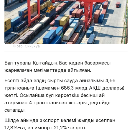
Фото: Синьхуа
Бұл туралы Қытайдың Бас кеден басқармасы
жариялаған мәліметтерде айтылған.
Есепті айда елдің сыртқы сауда айналымы 4,66
трлн юаньға (шамамен 686,3 млрд АҚШ доллары)
жетті. Осылайша бұл көрсеткіш бесінші ай
қатарынан 4 трлн юаньнан жоғары деңгейде
сақталды.
Шілде айында экспорт көлемі жылдық есеппен
17,8%-ға, ал импорт 21,2%-ға өсті.