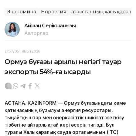
Экономика
Норвегия
Қазақстанның халықаралық
Айжан Серікжанқызы
Авторлар
21:57, 05 Тамыз 2026
Ормуз бұғазы арқылы негізгі тауар
экспорты 54%-ға қысқарды
АСТАНА. KAZINFORM — Ормуз бұғазындағы кеме
қатынасының бұзылуы энергия ресурстары,
тыңайтқыштар мен өнеркәсіптік шикізат жеткізу
тізбегіне айтарлықтай кері әсерін тигізді. Бұл
туралы Халықаралық сауда орталығының (ITC)