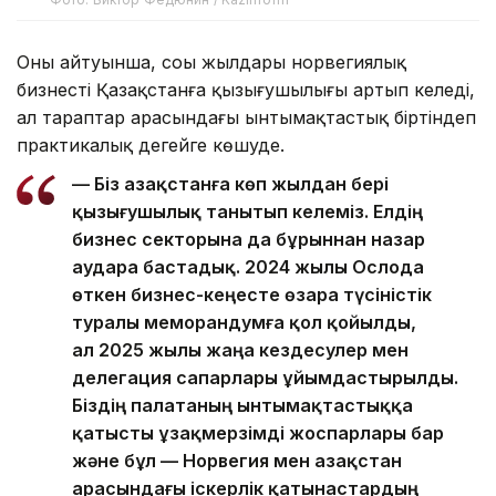
Оның айтуынша, соңы жылдары норвегиялық
бизнестің Қазақстанға қызығушылығы артып келеді,
ал тараптар арасындағы ынтымақтастық біртіндеп
практикалық деңгейге көшуде.
— Біз Қазақстанға көп жылдан бері
қызығушылық танытып келеміз. Елдің
бизнес секторына да бұрыннан назар
аудара бастадық. 2024 жылы Ослода
өткен бизнес-кеңесте өзара түсіністік
туралы меморандумға қол қойылды,
ал 2025 жылы жаңа кездесулер мен
делегация сапарлары ұйымдастырылды.
Біздің палатаның ынтымақтастыққа
қатысты ұзақмерзімді жоспарлары бар
және бұл — Норвегия мен Қазақстан
арасындағы іскерлік қатынастардың