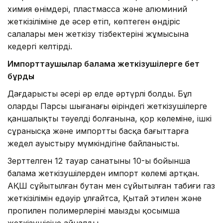
химия өнімдері, пластмасса және алюминий
жеткізіліміне де әсер етіп, көптеген өндіріс
салалары мен жеткізу тізбектерінің жұмысына
кедергі келтірді.
Импорттаушылар балама жеткізушілерге бет
бұрды
Дағдарыстың әсері әр елде әртүрлі болды. Бұл
олардың Парсы шығанағы өңіріндегі жеткізушілерге
қаншалықты тәуелді болғанына, қор көлеміне, ішкі
сұранысқа және импортты басқа бағыттарға
жедел ауыстыру мүмкіндігіне байланысты.
Зерттелген 12 тауар санатының 10-ы бойынша
балама жеткізушілерден импорт көлемі артқан.
АҚШ сұйытылған бутан мен сұйытылған табиғи газ
жеткізілімін едәуір ұлғайтса, Қытай этилен және
пропилен полимерлерінің маңызды қосымша
жеткізушісіне айналды.