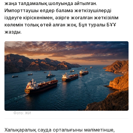
жаңа талдамалық шолуында айтылған.
Импорттаушы елдер балама жеткізушілерді
іздеуге кіріскенімен, әзірге жоғалған жеткізілім
көлемін толық өтей алған жоқ. Бұл туралы БҰҰ
жазды.
Фото: ЖИ
Халықаралық сауда орталығының мәліметінше,