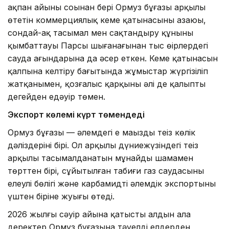
ақпан айының соңынан бері Ормуз бұғазы арқылы
өтетін коммерциялық кеме қатынасының азаюы,
сондай-ақ тасымал мен сақтандыру құнының
қымбаттауы Парсы шығанағынан тыс өңірлердегі
сауда ағындарына да әсер еткен. Кеме қатынасын
қалпына келтіру бағытында жұмыстар жүргізіліп
жатқанымен, қозғалыс қарқыны әлі де қалыпты
деңгейден едәуір төмен.
Экспорт көлемі күрт төмендеді
Ормуз бұғазы — әлемдегі ең маңызды теңіз көлік
дәліздерінің бірі. Ол арқылы дүниежүзіндегі теңіз
арқылы тасымалданатын мұнайдың шамамен
төрттен бірі, сұйытылған табиғи газ саудасының
елеулі бөлігі және карбамидтің әлемдік экспортының
үштен біріне жуығы өтеді.
2026 жылғы сәуір айына қатысты алдын ала
деректер Ормуз бұғазына тәуелді елдерден