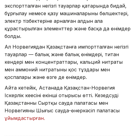
экспортталған негізгі тауарлар қатарында бидай,
бұрғылау немесе қазу машиналарының бөлшектері,
электр тізбектеріне арналған алдын ала
құрастырылған элементтер және басқа да өнімдер
болды.
Ал Норвегиядан Қазақстанға импортталған негізгі
тауарлар — балық және балық өнімдері, титан
кендері мен концентраттары, кальций нитраты
мен аммоний нитратының қос тұздары мен
қоспалары және өзге де өнімдер.
Айта кетейік, Астанада Қазақстан-Норвегия
Іскерлік кеңесінің екінші отырысы өтті. Кезедсуді
Қазақстанның Сыртқы сауда палатасы мен
Норвегияның Шығыс сауда-өнеркәсіп палатасы
ұйымдастырған.