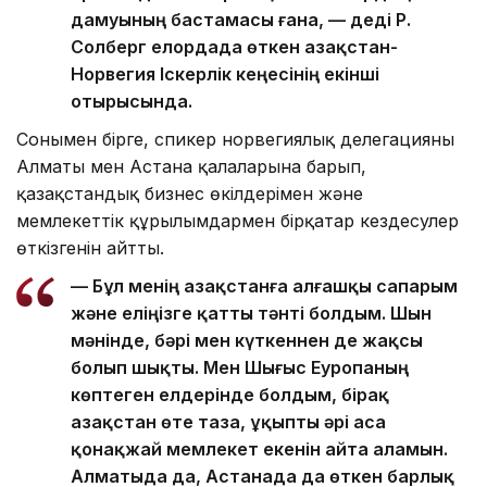
дамуының бастамасы ғана, — деді Р.
Солберг елордада өткен Қазақстан-
Норвегия Іскерлік кеңесінің екінші
отырысында.
Сонымен бірге, спикер норвегиялық делегацияның
Алматы мен Астана қалаларына барып,
қазақстандық бизнес өкілдерімен және
мемлекеттік құрылымдармен бірқатар кездесулер
өткізгенін айтты.
— Бұл менің Қазақстанға алғашқы сапарым
және еліңізге қатты тәнті болдым. Шын
мәнінде, бәрі мен күткеннен де жақсы
болып шықты. Мен Шығыс Еуропаның
көптеген елдерінде болдым, бірақ
Қазақстан өте таза, ұқыпты әрі аса
қонақжай мемлекет екенін айта аламын.
Алматыда да, Астанада да өткен барлық