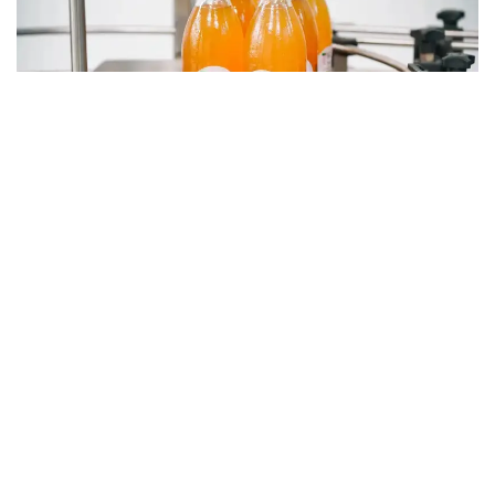
Фото: Мақсат Шағырбаев/ Kazinform
Бұл өткен жылдың сәйкес кезеңімен салыстырғанда
17%-ға көп. Ішкі нарықтағы өткізу көлемі 1,7 млрд
литрге жетіп, 21% артты. Сонымен қатар
алкогольсіз сусындар импорты 29,6% өсіп,
217,1 млн литрді құрады. Ішкі нарықтағы
импорттық өнімнің үлесі 11,4% болды.
— Экспорттың негізгі бөлігін дәстүрлі
түрде қант немесе өзге
де тәттілендіргіштер, сондай-ақ хош