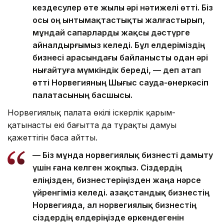
кездесулер өте жылы әрі нәтижелі өтті. Біз
осы оң ынтымақтастықты жалғастырып,
мұндай сапарларды жақсы дәстүрге
айналдырғымыз келеді. Бұл елдеріміздің
бизнесі арасындағы байланысты одан әрі
нығайтуға мүмкіндік береді, — деп атап
өтті Норвегияның Шығыс сауда-өнеркәсіп
палатасының басшысы.
Норвегиялық палата өкілі іскерлік қарым-
қатынастың екі бағытта да тұрақты дамуы
қажеттігін баса айтты.
— Біз мұнда норвегиялық бизнесті дамыту
үшін ғана келген жоқпыз. Сіздердің
еліңізден, бизнестеріңізден жаңа нәрсе
үйренгіміз келеді. Қазақстандық бизнестің
Норвегияда, ал норвегиялық бизнестің
сіздердің елдеріңізде өркендегенін