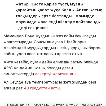
жатыр. Қыста қар аз түсті, мұзды
қорғайтын қабат жұқа болды. Аптап ыстық
толқындары ерте басталды – мамырда,
маусымда және енді шілдеде қайталанды,
– деді гляциолог.
Мамандар Рона мұздығын жаз бойы бақылауды
жалғастырады. Соңғы өлшеулер Швейцария
Альпісіндегі мұздықтардың шегіну қарқыны барған
сайын үдеп келе жатқанын көрсетіп отыр.
Айта кетейік, бұған дейін еліміздің басым бөлігінде
42°C-қа дейінгі ыстық болады деген
синоптиктердің
ескертуі жарияланды
.
Ал Сеулде ауа температурасы жеті жылдан бері
алғаш рет
40 градустан асты
.
Швейцария
Мұздық
Аптап ыстық
Әлем жаңал