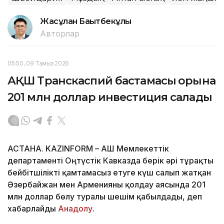
Жасұлан Бақытбекұлы
Авторлар
05:50, 09 Тамыз 2026
АҚШ Транскаспий бастамасы қорына
201 млн доллар инвестиция салады
АСТАНА. KAZINFORM – АҚШ Мемлекеттік
департаменті Оңтүстік Кавказда берік әрі тұрақты
бейбітшілікті қамтамасыз етуге күш салып жатқан
Әзербайжан мен Арменияны қолдау аясында 201
млн доллар бөлу туралы шешім қабылдады, деп
хабарлайды
Анадолу
.