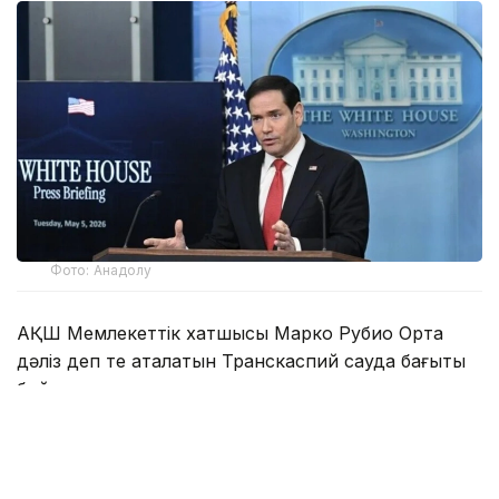
Фото: Анадолу
АҚШ Мемлекеттік хатшысы Марко Рубио Орта
дәліз деп те аталатын Транскаспий сауда бағыты
бойындағы жеке сектор инвестицияларына қолдау
көрсететін Транскаспий бастамасы қорының
құрылғанын мәлімдеді.
Әзербайжан мен Армения арасындағы бейбіт