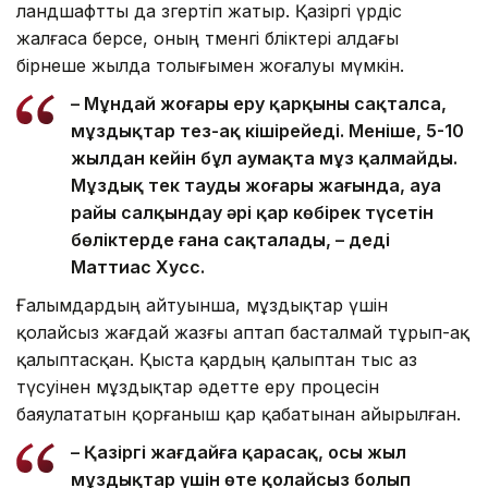
ландшафтты да өзгертіп жатыр. Қазіргі үрдіс
жалғаса берсе, оның төменгі бөліктері алдағы
бірнеше жылда толығымен жоғалуы мүмкін.
– Мұндай жоғары еру қарқыны сақталса,
мұздықтар тез-ақ кішірейеді. Меніңше, 5-10
жылдан кейін бұл аумақта мұз қалмайды.
Мұздық тек таудың жоғары жағында, ауа
райы салқындау әрі қар көбірек түсетін
бөліктерде ғана сақталады, – деді
Маттиас Хусс.
Ғалымдардың айтуынша, мұздықтар үшін
қолайсыз жағдай жазғы аптап басталмай тұрып-ақ
қалыптасқан. Қыста қардың қалыптан тыс аз
түсуінен мұздықтар әдетте еру процесін
баяулататын қорғаныш қар қабатынан айырылған.
– Қазіргі жағдайға қарасақ, осы жыл
мұздықтар үшін өте қолайсыз болып