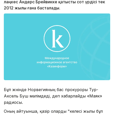
лаңкес Андерс Брейвикке қатысты сот үрдісі тек
2012 жылы ғана басталады.
Бұл жөнінде Норвегияның бас прокуроры Тур-
Аксель Буш мәлімдеді, деп хабарлайды «Маяк»
радиосы.
Оның айтуынша, қазір оларды "келесі жылы бұл