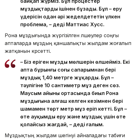
байқап жүрміз. Бұл процестер
мұздықтарды ішінен бұзады. Бұл – еру
үдерісін одан әрі жеделдететін үлкен
проблема, – деді Маттиас Хусс.
Рона мұздығында жүргізілген өлшеулер соңғы
апталарда мұздың қаншалықты жылдам жоғалып
жатқанын көрсетті.
– Біз еріген мұздың мөлшерін өлшейміз. Екі
апта бұрынғы соңғы сапарымнан бері
мұздық 1,40 метрге жұқарды. Бұл –
тәулігіне 10 сантиметр мұз деген сөз.
Маусым айының ортасында биыл Рона
мұздығына алғаш келген кезімнен бері
шамамен төрт метр мұз еріп кетті. Бұл –
өте ауқымды еру және мұздық үшін өте
қолайсыз жағдай, – деді ғалым.
Мұздықтың жылдам шегінуі айналадағы табиғи