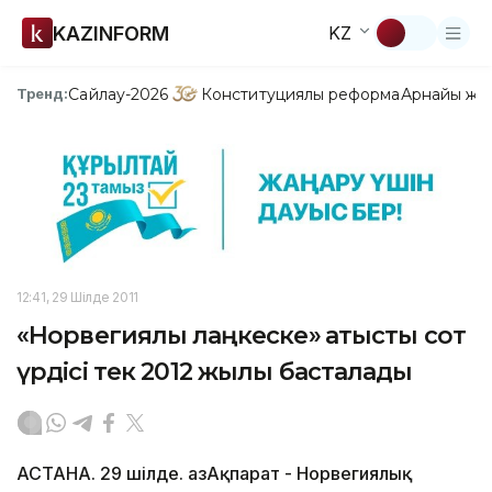
KAZINFORM
KZ
Сайлау-2026
Конституциялық реформа
Арнайы жо
Тренд:
12:41, 29 Шілде 2011
«Норвегиялық лаңкеске» қатысты сот
үрдісі тек 2012 жылы басталады
АСТАНА. 29 шілде. ҚазАқпарат - Норвегиялық