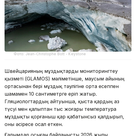
Фото: Jean-Christophe Bott - Keystone
Швейцарияның мұздықтарды мониторингтеу
қызметі (GLAMOS) мәліметінше, маусым айының
ортасынан бері мұздық тәулігіне орта есеппен
шамамен 10 сантиметрге еріп жатыр.
Гляциологтардың айтуынша, қыста қардың аз
түсуі мен қалыптан тыс жоғары температура
мұздықты қорғаныш қар қабатынсыз қалдырып,
оны әсіресе осал еткен.
Ғалымдар осыған байланысты 2026 жылы