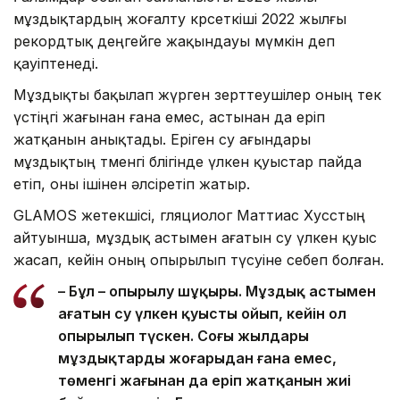
мұздықтардың жоғалту көрсеткіші 2022 жылғы
рекордтық деңгейге жақындауы мүмкін деп
қауіптенеді.
Мұздықты бақылап жүрген зерттеушілер оның тек
үстіңгі жағынан ғана емес, астынан да еріп
жатқанын анықтады. Еріген су ағындары
мұздықтың төменгі бөлігінде үлкен қуыстар пайда
етіп, оны ішінен әлсіретіп жатыр.
GLAMOS жетекшісі, гляциолог Маттиас Хусстың
айтуынша, мұздық астымен ағатын су үлкен қуыс
жасап, кейін оның опырылып түсуіне себеп болған.
– Бұл – опырылу шұңқыры. Мұздық астымен
ағатын су үлкен қуысты ойып, кейін ол
опырылып түскен. Соңғы жылдары
мұздықтардың жоғарыдан ғана емес,
төменгі жағынан да еріп жатқанын жиі