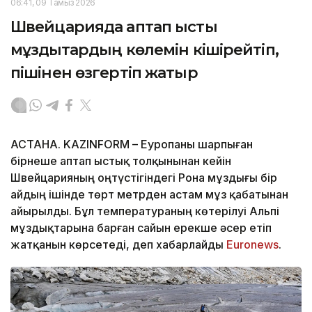
06:41, 09 Тамыз 2026
Швейцарияда аптап ыстық
мұздықтардың көлемін кішірейтіп,
пішінен өзгертіп жатыр
АСТАНА. KAZINFORM – Еуропаны шарпыған
бірнеше аптап ыстық толқынынан кейін
Швейцарияның оңтүстігіндегі Рона мұздығы бір
айдың ішінде төрт метрден астам мұз қабатынан
айырылды. Бұл температураның көтерілуі Альпі
мұздықтарына барған сайын ерекше әсер етіп
жатқанын көрсетеді, деп хабарлайды
Еuronews
.