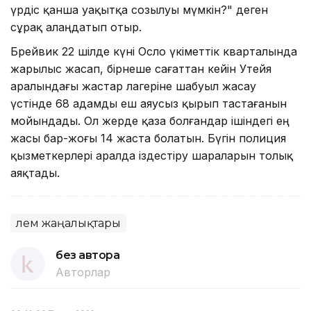
үрдіс қанша уақытқа созылуы мүмкін?" деген
сұрақ алаңдатып отыр.
Брейвик 22 шілде күні Осло үкіметтік кварталында
жарылыс жасап, бірнеше сағаттан кейін Утейя
аралындағы жастар лагеріне шабуыл жасау
үстінде 68 адамды еш аяусыз қырып тастағанын
мойындады. Ол жерде қаза болғандар ішіндегі ең
жасы бар-жоғы 14 жаста болатын. Бүгін полиция
қызметкерлері аралда іздестіру шараларын толық
аяқтады.
Әлем жаңалықтары
без автора
Авторлар