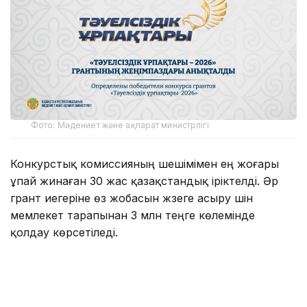
Фото: Мәдениет және ақпарат министрлігі
Конкурстық комиссияның шешімімен ең жоғары
ұпай жинаған 30 жас қазақстандық іріктелді. Әр
грант иегеріне өз жобасын жүзеге асыру үшін
мемлекет тарапынан 3 млн теңге көлемінде
қолдау көрсетіледі.
2026 жылы байқауға 2200-ден астам өтінім түсіп,
оның 1745-і қарауға жіберілді. Атап айтқанда,
«Бизнес» бағыты бойынша — 663, «Ақпараттық