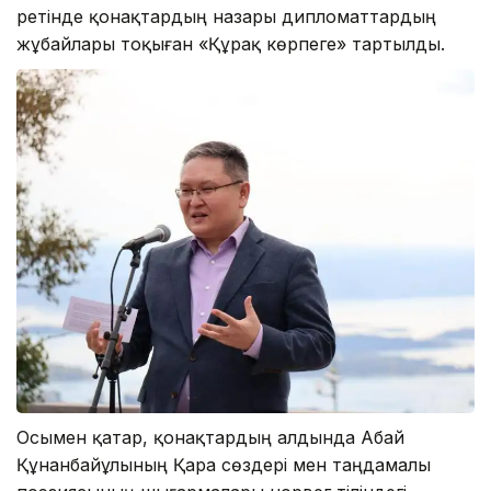
ретінде қонақтардың назары дипломаттардың
жұбайлары тоқыған «Құрақ көрпеге» тартылды.
Осымен қатар, қонақтардың алдында Абай
Құнанбайұлының Қара сөздері мен таңдамалы