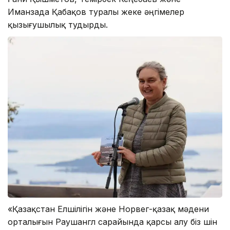
Иманзада Қабақов туралы жеке әңгімелер
қызығушылық тудырды.
«Қазақстан Елшілігін және Норвег-қазақ мәдени
орталығын Раушангүл сарайында қарсы алу біз үшін