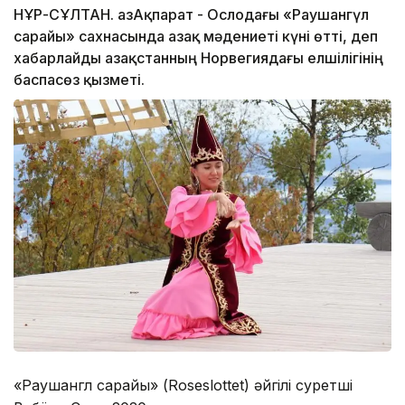
НҰР-СҰЛТАН. ҚазАқпарат - Ослодағы «Раушангүл
сарайы» сахнасында Қазақ мәдениеті күні өтті, деп
хабарлайды Қазақстанның Норвегиядағы елшілігінің
баспасөз қызметі.
«Раушангүл сарайы» (Roseslottet) әйгілі суретші