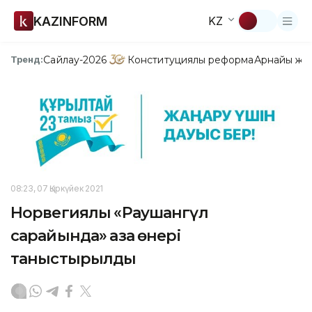
KAZINFORM
KZ
Сайлау-2026
Конституциялық реформа
Арнайы жо
Тренд:
08:23, 07 Қыркүйек 2021
Норвегиялық «Раушангүл
сарайында» қазақ өнері
таныстырылды