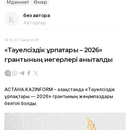
Мәдениет
Өнер
без автора
Авторлар
18:10, 07 Тамыз 2026
«Тәуелсіздік ұрпақтары – 2026»
грантының иегерлері анықталды
АСТАНА.KAZINFORM – Қазақстанда «Тәуелсіздік
ұрпақтары — 2026» грантының жеңімпаздары
белгілі болды.