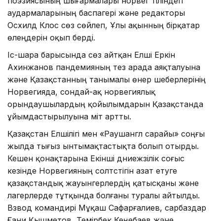
поэзиясының шығармалары норвег тіліндегі
аудармаларының баспагері және редакторы
Осхилд Күлос сөз сөйлеп, Ұлы ақынның бірқатар
өлеңдерін оқып берді.
Іс-шара барысында сөз айтқан Елші Еркін
Ахинжанов пандемияның тез арада аяқталуына
және Қазақстанның танымалы өнер шеберлерінің
Норвегияда, сондай-ақ норвегиялық
орындаушылардың қойылымдарын Қазақстанда
ұйымдастырылуына үміт артты.
Қазақстан Елшілігі мен «Раушангүл сарайы» соңғы
жылда тығыз ынтымақтастықта болып отырды.
Кешен қонақтарына Екінші дүниежүзілік соғыс
кезінде Норвегияның солтүстігін азат етуге
қазақстандық жауынгерлердің қатысқаны және
лагерлерде тұтқында болғаны туралы айтылды.
Взвод командирі Мұқаш Сафарғалиев, сарбаздар
Ғани Қышметов, Темірбек Кеңебаев және