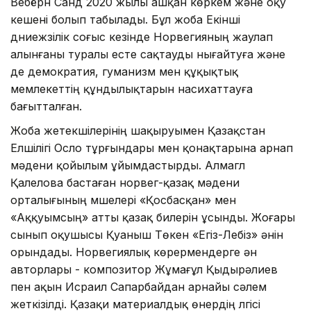
Вебёрн Санд 2020 жылы ашқан көркем және оқу
кешені болып табылады. Бұл жоба Екінші
дүниежүзілік соғыс кезінде Норвегияның жаулап
алынғаны туралы есте сақтауды нығайтуға және
де демократия, гуманизм мен құқықтық
мемлекеттің құндылықтарын насихаттауға
бағытталған.
Жоба жетекшілерінің шақыруымен Қазақстан
Елшілігі Осло тұрғындары мен қонақтарына арнап
мәдени қойылым ұйымдастырды. Алмагүл
Қалелова бастаған норвег-қазақ мәдени
орталығының мүшелері «Қосбасқан» мен
«Аққуымсың» атты қазақ билерін ұсынды. Жоғары
сынып оқушысы Қуаныш Төкен «Егіз-Лебіз» әнін
орындады. Норвегиялық көрермендерге ән
авторлары - композитор Жұмағұл Қыдырәлиев
пен ақын Исраил Сапарбайдан арнайы сәлем
жеткізілді. Қазақи материалдық өнердің үлгісі