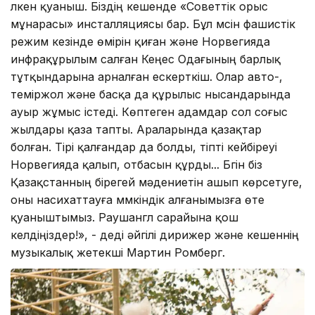
үлкен қуаныш. Біздің кешенде «Советтік орыс
мұнарасы» инсталляциясы бар. Бұл мүсін фашистік
режим кезінде өмірін қиған және Норвегияда
инфрақұрылым салған Кеңес Одағының барлық
тұтқындарына арналған ескерткіш. Олар авто-,
теміржол және басқа да құрылыс нысандарында
ауыр жұмыс істеді. Көптеген адамдар сол соғыс
жылдары қаза тапты. Араларында қазақтар
болған. Тірі қалғандар да болды, тіпті кейбіреуі
Норвегияда қалып, отбасын құрды... Бүгін біз
Қазақстанның бірегей мәдениетін ашып көрсетуге,
оны насихаттауға мүмкіндік алғанымызға өте
қуаныштымыз. Раушангүл сарайына қош
келдіңіздер!», - деді әйгілі дирижер және кешеннің
музыкалық жетекші Мартин Ромберг.