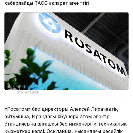
хабарлайды ТАСС ақпарат агенттігі.
Фото: Anadolu
«Росатом» бас директоры Алексей Лихачевтің
айтуынша, Ирандағы «Бушер» атом электр
станциясына алғашқы бес инженерлік-техникалық
қызметкер келді. Осылайша, нысандағы ресейлік