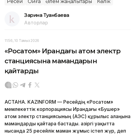
Ресей
Оқиға
Әлем жаңалықтары
Көлік
Зарина Туғанбаева
Авторлар
11:56, 10 Тамыз 2026
«Росатом» Ирандағы атом электр
станциясына мамандарын
қайтарды
АСТАНА. KAZINFORM — Ресейдің «Росатом»
мемлекеттік корпорациясы Ирандағы «Бушер»
атом электр станциясының (АЭС) құрылыс алаңына
мамандарды қайтара бастады. Қазіргі уақытта
нысанда 25 ресейлік маман жұмыс істеп жүр, деп