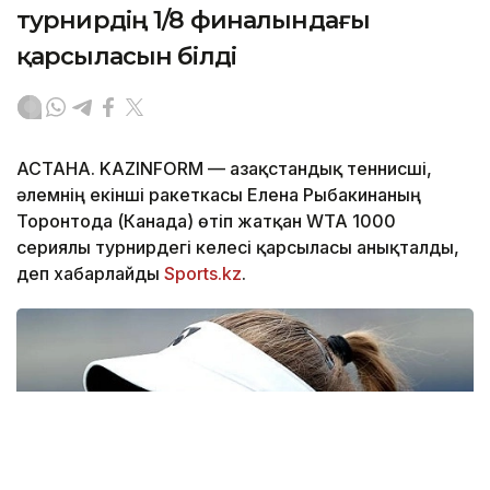
турнирдің 1/8 финалындағы
қарсыласын білді
АСТАНА. KAZINFORM — Қазақстандық теннисші,
әлемнің екінші ракеткасы Елена Рыбакинаның
Торонтода (Канада) өтіп жатқан WTA 1000
сериялы турнирдегі келесі қарсыласы анықталды,
деп хабарлайды
Sports.kz
.