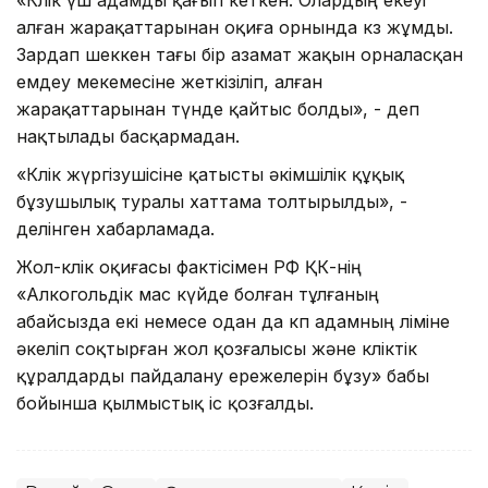
алған жарақаттарынан оқиға орнында көз жұмды.
Зардап шеккен тағы бір азамат жақын орналасқан
емдеу мекемесіне жеткізіліп, алған
жарақаттарынан түнде қайтыс болды», - деп
нақтылады басқармадан.
«Көлік жүргізушісіне қатысты әкімшілік құқық
бұзушылық туралы хаттама толтырылды», -
делінген хабарламада.
Жол-көлік оқиғасы фактісімен РФ ҚК-нің
«Алкогольдік мас күйде болған тұлғаның
абайсызда екі немесе одан да көп адамның өліміне
әкеліп соқтырған жол қозғалысы және көліктік
құралдарды пайдалану ережелерін бұзу» бабы
бойынша қылмыстық іс қозғалды.