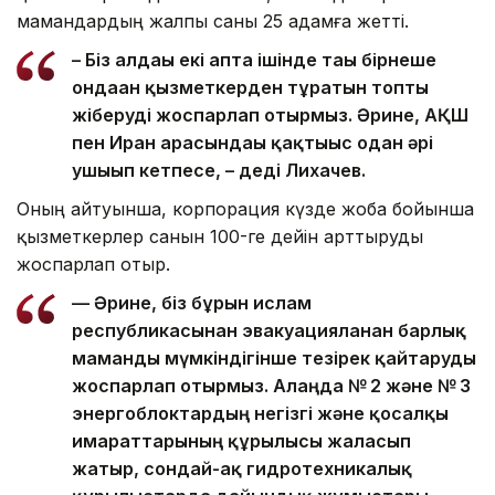
мамандардың жалпы саны 25 адамға жетті.
– Біз алдағы екі апта ішінде тағы бірнеше
ондаған қызметкерден тұратын топты
жіберуді жоспарлап отырмыз. Әрине, АҚШ
пен Иран арасындағы қақтығыс одан әрі
ушығып кетпесе, – деді Лихачев.
Оның айтуынша, корпорация күзде жоба бойынша
қызметкерлер санын 100-ге дейін арттыруды
жоспарлап отыр.
— Әрине, біз бұрын ислам
республикасынан эвакуацияланған барлық
маманды мүмкіндігінше тезірек қайтаруды
жоспарлап отырмыз. Алаңда № 2 және № 3
энергоблоктардың негізгі және қосалқы
ғимараттарының құрылысы жалғасып
жатыр, сондай-ақ гидротехникалық