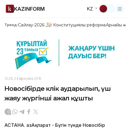
KAZINFORM
KZ
Сайлау-2026
Конституциялық реформа
Арнайы жо
Тренд:
12:29, 24 Қыркүйек 2015
Новосібірде көлік аударылып, үш
жаяу жүргінші ажал құшты
АСТАНА. ҚазАқпарат - Бүгін түнде Новосібір