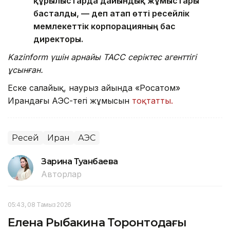
құрылыстарда дайындық жұмыстары
басталды, — деп атап өтті ресейлік
мемлекеттік корпорацияның бас
директоры.
Kazinform үшін арнайы ТАСС серіктес агенттігі
ұсынған.
Еске салайық, наурыз айында «Росатом»
Ирандағы АЭС-тегі жұмысын
тоқтатты.
Ресей
Иран
АЭС
Зарина Туғанбаева
Авторлар
05:43, 08 Тамыз 2026
Елена Рыбакина Торонтодағы