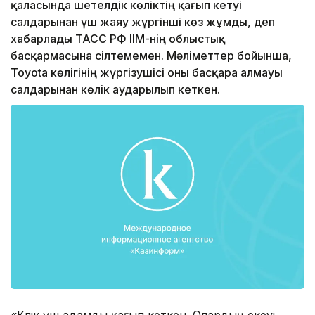
қаласында шетелдік көліктің қағып кетуі
салдарынан үш жаяу жүргінші көз жұмды, деп
хабарлады ТАСС РФ ІІМ-нің облыстық
басқармасына сілтемемен. Мәліметтер бойынша,
Toyota көлігінің жүргізушісі оны басқара алмауы
салдарынан көлік аударылып кеткен.
«Көлік үш адамды қағып кеткен. Олардың екеуі