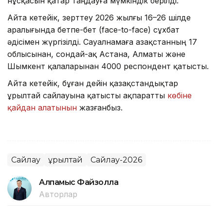
нұсқасын қатар таңдауға мүмкіндік берілді.
Айта кетейік, зерттеу 2026 жылғы 16–26 шілде
аралығында бетпе-бет (face-to-face) сұхбат
әдісімен жүргізілді. Сауалнамаға Қазақстанның 17
облысынан, сондай-ақ Астана, Алматы және
Шымкент қалаларынан 4000 респондент қатысты.
Айта кетейік, бұған дейін қазақстандықтар
Құрылтай сайлауына қатысты ақпаратты
көбіне
қайдан алатынын
жазғанбыз.
Сайлау
Құрылтай
Сайлау-2026
Алпамыс Файзолла
Авторлар