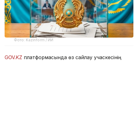
Фото: Kazinform / ИИ
GOV.KZ
платформасында өз сайлау учаскесінің
нөмірі мен орналасқан мекенжайын білуге
мүмкіндік беретін онлайн-сервис іске қосылды.
Азаматтарға ыңғайлы болуы үшін бір мезетте үш
сервис әзірленді. Көрсетілген гиперсілтемелердің
кез келгеніне өту арқылы сайлаушы өзінің өңірін
таңдап, ЖСН енгізіп, сайлау учаскесінің нөмірін,
сондай-ақ оның мекенжайын біле алады.
-
https://www.gov.kz/sailau?lang=kk
-
https://sailau.gov.kz/kk