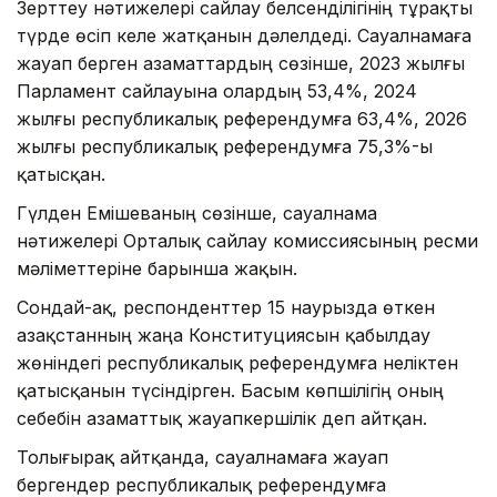
Зерттеу нәтижелері сайлау белсенділігінің тұрақты
түрде өсіп келе жатқанын дәлелдеді. Сауалнамаға
жауап берген азаматтардың сөзінше, 2023 жылғы
Парламент сайлауына олардың 53,4%, 2024
жылғы республикалық референдумға 63,4%, 2026
жылғы республикалық референдумға 75,3%-ы
қатысқан.
Гүлден Емішеваның сөзінше, сауалнама
нәтижелері Орталық сайлау комиссиясының ресми
мәліметтеріне барынша жақын.
Сондай-ақ, респонденттер 15 наурызда өткен
Қазақстанның жаңа Конституциясын қабылдау
жөніндегі республикалық референдумға неліктен
қатысқанын түсіндірген. Басым көпшілігің оның
себебін азаматтық жауапкершілік деп айтқан.
Толығырақ айтқанда, сауалнамаға жауап
бергендер республикалық референдумға