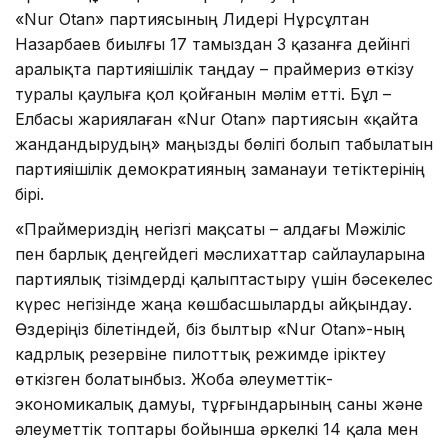
«Nur Otan» партиясының Лидері Нұрсұлтан
Назарбаев биылғы 17 тамыздан 3 қазанға дейінгі
аралықта партияішілік таңдау – праймериз өткізу
туралы қаулыға қол қойғанын мәлім етті. Бұл –
Елбасы жариялаған «Nur Otan» партиясын «қайта
жандандырудың» маңызды бөлігі болып табылатын
партияішілік демократияның заманауи тетіктерінің
бірі.
«Праймериздің негізгі мақсаты – алдағы Мәжіліс
пен барлық деңгейдегі мәслихаттар сайлауларына
партиялық тізімдерді қалыптастыру үшін бәсекелес
күрес негізінде жаңа көшбасшыларды айқындау.
Өздеріңіз білетіндей, біз былтыр «Nur Otan»-ның
кадрлық резервіне пилоттық режимде іріктеу
өткізген болатынбыз. Жоба әлеуметтік-
экономикалық дамуы, тұрғындарының саны және
әлеуметтік топтары бойынша әркелкі 14 қала мен