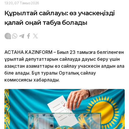
13:20, 07 Тамыз 2026
Құрылтай сайлауы: өз учаскеңізді
қалай оңай табуға болады
АСТАНА.KAZINFORM – Биыл 23 тамызға белгіленген
Құрылтай депутаттарын сайлауда дауыс беру үшін
Қазақстан азаматтары өз сайлау учаскесін алдын ала
біле алады. Бұл туралы Орталық сайлау
комиссиясы хабарлады.