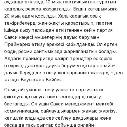
ауданда өткізілді. 10 мың партиялықтан тұратын
кадрлық резерв жасақталды. Біздің қатарымызға
20 мың адам қосылды. Халықаралық озық
тәжірибелерді жан-жақты қарастырып, партия
ішінде қызу талқыдан өткізгеннен кейін партия
Саяси кеңесі мүшелерінің дауыс беруімен
Праймериз өткізу ережесі қабылданды. Ол ертең
біздің ресми сайтымызда жарияланатын болады.
Алдағы праймеризде қазіргі трендтер ескеріле
отырып, дәстүрлі дауыс берумен қатар онлайн-
дауыс беруді де өткізу жоспарланып жатыр», - деп
жазды Бауыржан Байбек.
Оның айтуынша, таяу уақытта партияішілік
іріктеуге қатысуға ниеттенгендерді оқыту
басталады. Ол үшін Саяси менеджмент мектебі
коммуникация, сайлаушылармен жұмыс жүргізу,
көпшілік алдында сөз сөйлеу дағдылары және
басқа да тақырыптар бойынша онлайн-