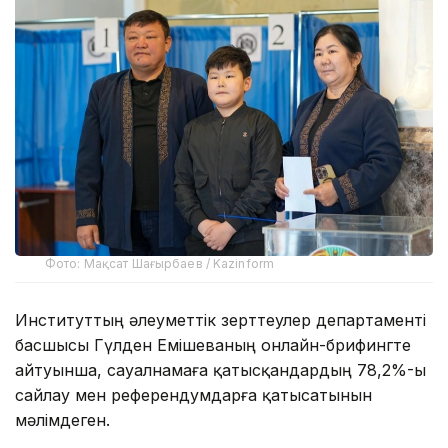
Фото: Мақсат Шағырбаев / Kazinform
Институттың әлеуметтік зерттеулер департаменті
басшысы Гүлден Емішеваның онлайн-брифингте
айтуынша, сауалнамаға қатысқандардың 78,2%-ы
сайлау мен референдумдарға қатысатынын
мәлімдеген.