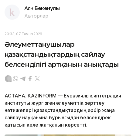
Аян Бекенұлы
Авторлар
20:33, 07 Тамыз 2026
Әлеуметтанушылар
қазақстандықтардың сайлау
белсенділігі артқанын анықтады
АСТАНА. KAZINFORM — Еуразиялық интеграция
институты жүргізген әлеуметтік зерттеу
нәтижелері қазақстандықтардың әрбір жаңа
сайлау науқанына бұрынғыдан белсендірек
қатысып келе жатқанын көрсетті.