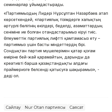
семинарлар ұйымдастырады.
«Партиямыздың Лидері Нұрсұлтан Назарбаев атап
көрсеткендей, «партиялық тізімдерге халықтың
әртүрлі бөлігінің өкілдері, беделді, азаматтардың
сеніміне ие болған отандастарымыз кіруі тиіс.
Әлеуметтік партиялық лифтті қамтамасыз ету –
партиямыз үшін басты міндеттердің бірі.
Сондықтан партия мүшелерімен қатар қоғам
өміріне бей-жай қарамайтын, дарынды да
креативті барша қазақстандықты алдағы
праймеризге белсенді қатысуға шақырамыз», -
деді ол.
Сайлау
Nur Otan партиясы
Саясат