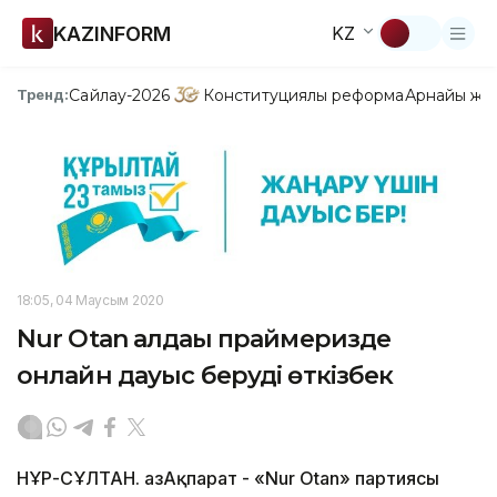
KAZINFORM
KZ
Сайлау-2026
Конституциялық реформа
Арнайы жо
Тренд:
18:05, 04 Маусым 2020
Nur Otan алдағы праймеризде
онлайн дауыс беруді өткізбек
НҰР-СҰЛТАН. ҚазАқпарат - «Nur Otan» партиясы