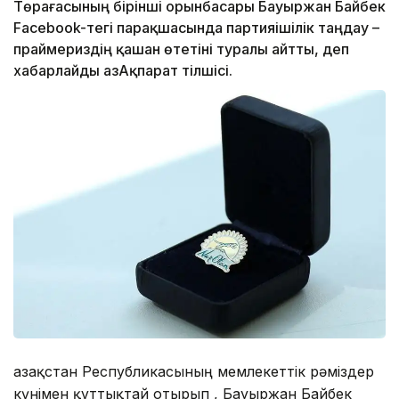
Төрағасының бірінші орынбасары Бауыржан Байбек
Facebook-тегі парақшасында партияішілік таңдау –
праймериздің қашан өтетіні туралы айтты, деп
хабарлайды ҚазАқпарат тілшісі.
Қазақстан Республикасының мемлекеттік рәміздер
күнімен құттықтай отырып , Бауыржан Байбек