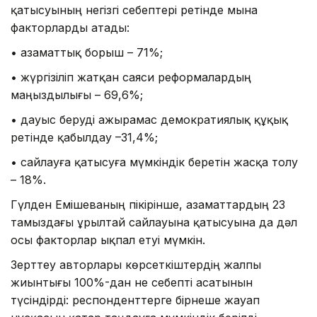
қатысуының негізгі себептері ретінде мына
факторларды атады:
• азаматтық борыш – 71%;
• жүргізіліп жатқан саяси реформалардың
маңыздылығы – 69,6%;
• дауыс беруді ажырамас демократиялық құқық
ретінде қабылдау –31,4%;
• сайлауға қатысуға мүмкіндік беретін жасқа толу
– 18%.
Гүлден Емішеваның пікірінше, азаматтардың 23
тамыздағы Құрылтай сайлауына қатысуына да дәл
осы факторлар ықпал етуі мүмкін.
Зерттеу авторлары көрсеткіштердің жалпы
жиынтығы 100%-дан не себепті асатынын
түсіндірді: респонденттерге бірнеше жауап