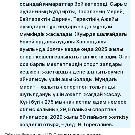
осындай ғимараттар бой көтереді. Сырым
ауданының Бұлдырты, Тасқаланың Мерей,
Бәйтеректің Дариян, Теректінің Ақжайық
ауылдары тұрғындарына да мұндай
мүмкіндік жасалады. Жуырда шалғайдағы
Бөкей ордасы ауданы Хан ордасы
ауылында болған кезде онда 2025 жылы
спорт кешені салынатынын жеткіздім. Оған
қоса барлық мектептердің спорт залдары
кешкісін жастардың дене шынықтырумен
айналысуы үшін ашық болады. Мұндағы
мақсат – халықтың спортпен толыққанды
шұғылдануы үшін қажетті жағдай жасау.
Күні бүгін 275 мыңнан астам адам немесе
облыс халқының 39,6 пайызы спортпен
айналысса, 2029 жылы 50 пайызға жеткізу
көзделіп отыр», – деді Н.Төреғалиев.
Облыс басшысы ҚР Туризм және спорт