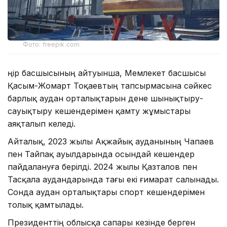
Фото: freepik.com
Өңір басшысының айтуынша, Мемлекет басшысы
Қасым-Жомарт Тоқаевтың тапсырмасына сәйкес
барлық аудан орталықтарын дене шынықтыру-
сауықтыру кешендерімен қамту жұмыстары
аяқталып келеді.
Айталық, 2023 жылы Ақжайық ауданының Чапаев
пен Тайпақ ауылдарында осындай кешендер
пайдалануға берілді. 2024 жылы Қазталов пен
Тасқала аудандарында тағы екі ғимарат салынады.
Сонда аудан орталықтары спорт кешендерімен
толық қамтылады.
Президенттің облысқа сапары кезінде берген