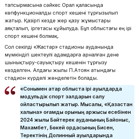
тапсырмасына сәйкес Орал қаласында
көпфункционалды спорт кешені тұрғызылып
жатыр. Қазіргі кезде жер қазу жұмыстары
аяқталып, іргетасы құйылуда. Бұл облыстағы ең ірі
спорт кешені болмақ.
Сол секілді «Жастар» стадионы ауданында
мүмкіндігі шектеулі адамдарға арналған дене
шынықтыру-сауықтыру кешенін тұрғызу
көзделген. Алдағы жылы П.Атоян атындағы
стадион күрделі жөнделетін болады.
«Сонымен қатар облыста ірі ауылдарда
модульдік спорт залдарын салу
ойластырылып жатыр. Мысалы, «Қазақстан
халқына» қоғамдық қорының қаржысы есебінен
2024 жылы Бәйтерек ауданының Байқоныс,
Махамбет, Бөкей ордасының Бисен,
Теректінің Долинный ауылдарында