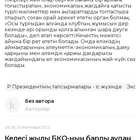
тоғыстыратын, экономикалық жағдайға қатысты
түрлі мәліметтер мен ақпараттарды топтастыра
отырып, соған орай әрекет ететін орган болмақ.
«Осы тұрғыдан алғанда клубтың жұмысын дер
кезінде әрі орынды қолға алынған шара деуге
болады», деп атап көрсетті.Кеңестің мәжілісі
айына бір рет өтетін болады. Онда еліміздің
аймақтарының әлеуметтік-экономикалық даму
қарқыны мен әлемдік қаржы дағдарысы
жағдайындағы ел экономикасының жай-күйі сөз
болады.
ҚР Президентінің тапсырмалары - іс жүзінде
Эко
без автора
Авторлар
08:38, 24 Желтоқсан 2023
Келесі жылы БҚО-ның барлық аудан