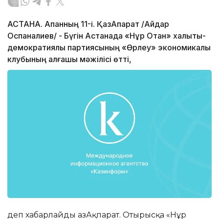
АСТАНА. Ақпанның 11-і. ҚазАқпарат /Айдар
Оспаналиев/ - Бүгін Астанада «Нұр Отан» халықтық-
демократиялық партиясының «Өрлеу» экономикалық
клубының алғашқы мәжілісі өтті,
деп хабарлайды ҚазАқпарат. Отырысқа «Нұр