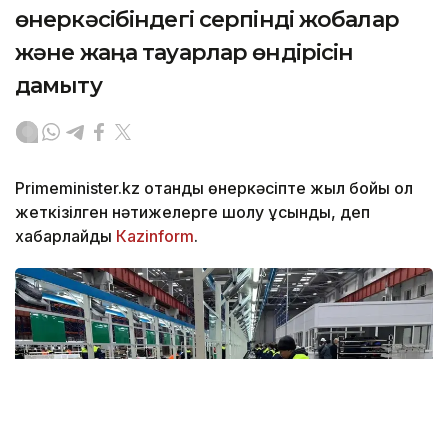
өнеркәсібіндегі серпінді жобалар
және жаңа тауарлар өндірісін
дамыту
Primeminister.kz отандық өнеркәсіпте жыл бойы қол
жеткізілген нәтижелерге шолу ұсынды, деп
хабарлайды
Кazinform
.