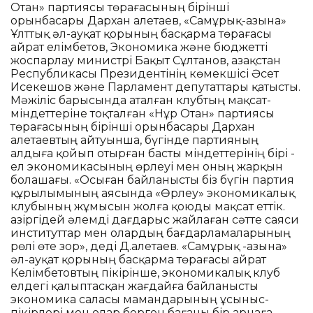
Отан» партиясы төрағасының бірінші
орынбасары Дархан Қалетаев, «Самұрық-Қазына»
Ұлттық әл-ауқат қорының басқарма төрағасы
Қайрат Қелімбетов, Экономика және бюджетті
жоспарлау министрі Бақыт Сұлтанов, Қазақстан
Республикасы Президентінің көмекшісі Әсет
Исекешов және Парламент депутаттары қатысты.
Мәжіліс барысында аталған клубтың мақсат-
міндеттеріне тоқталған «Нұр Отан» партиясы
төрағасының бірінші орынбасары Дархан
Қалетаевтың айтуынша, бүгінде партияның
алдыға қойып отырған басты міндеттерінің бірі -
ел экономикасының өрлеуі мен оның жарқын
болашағы. «Осыған байланысты біз бүгін партия
құрылымының аясында «Өрлеу» экономикалық
клубының жұмысын жолға қоюды мақсат еттік.
Қазіргідей әлемді дағдарыс жайлаған сәтте саяси
институттар мен олардың бағдарламаларының
рөлі өте зор», деді Д.Қалетаев. «Самұрық -Қазына»
әл-ауқат қорының басқарма төрағасы Қайрат
Келімбетовтың пікірінше, экономикалық клуб
елдегі қалыптасқан жағдайға байланысты
экономика саласы мамандарының ұсыныс-
пікірлері мен олар берген бағаны бір арнаға