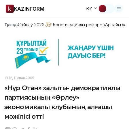
KAZINFORM
KZ
Сайлау-2026
Конституциялық реформа
Арнайы жо
Тренд:
19:12, 11 Ақпан 2009
«Нұр Отан» халықтық- демократиялық
партиясының «Өрлеу»
экономикалық клубының алғашқы
мәжілісі өтті