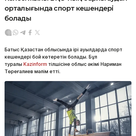
орталығында спорт кешендері
болады
Батыс Қазақстан облысында ірі ауылдарда спорт
кешендері бой көтеретін болады. Бұл
туралы
Kazinform
тілшісіне облыс әкімі Нариман
Төреғалиев мәлім етті.