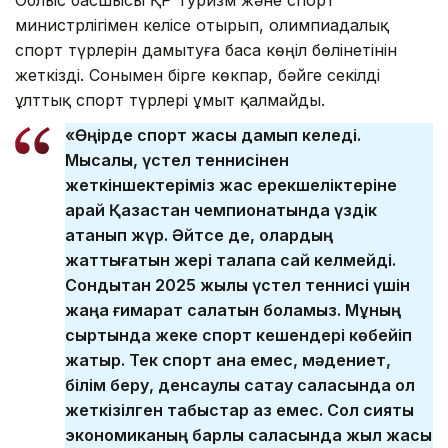
министрлігімен келісе отырып, олимпиадалық
спорт түрлерін дамытуға баса көңіл бөлінетінін
жеткізді. Сонымен бірге көкпар, бәйге секілді
ұлттық спорт түрлері ұмыт қалмайды.
«Өңірде спорт жақсы дамып келеді.
Мысалы, үстел теннисінен
жеткіншектеріміз жас ерекшеліктеріне
қарай Қазақстан чемпионатында үздік
атанып жүр. Әйтсе де, олардың
жаттығатын жері талапқа сай келмейді.
Сондықтан 2025 жылы үстел теннисі үшін
жаңа ғимарат салатын боламыз. Мұның
сыртында жеке спорт кешендері көбейіп
жатыр. Тек спорт қана емес, мәдениет,
білім беру, денсаулық сақтау саласында қол
жеткізілген табыстар аз емес. Сол сияқты
экономиканың барлық саласында жыл жақсы