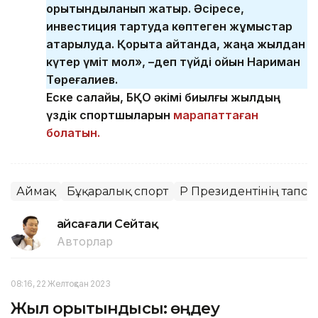
қорытындыланып жатыр. Әсіресе,
инвестиция тартуда көптеген жұмыстар
атқарылуда. Қорыта айтқанда, жаңа жылдан
күтер үміт мол», –деп түйді ойын Нариман
Төреғалиев.
Еске салайық, БҚО әкімі биылғы жылдың
үздік спортшыларын
марапаттаған
болатын.
Аймақ
Бұқаралық спорт
ҚР Президентінің тапсы
Ғайсағали Сейтақ
Авторлар
08:16, 22 Желтоқсан 2023
Жыл қорытындысы: өңдеу