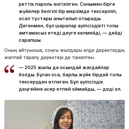
реттік пароль енгізілген. Сонымен бірге
жүйелер белгілі бір мерзімде тексеріліп,
осал тұстары анықталып отырады.
Дегенмен, бұл шаралар қауіпсіздікті толық
қамтамасыз етеді деуге келмейді, — дейді
сарапшы.
Оның айтуынша, соңғы жылдары елде деректердің
жаппай таралу деректері де тіркелген.
— 2025 жылы да осындай жағдайлар
болды. Бұған қоса, барлық жүйе бірдей толық
тексеруден өтпеген. Бұл қауіпсіздік
деңгейіне әсер етпей қоймайды, — деді ол.