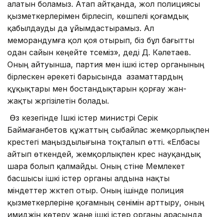
алатын боламыз. Атап айтқанда, жол полициясы
қызметкерлерімен бірлесіп, көшпелі қоғамдық
қабылдауды да ұйымдастырамыз. Ал
меморандумға қол қоя отырып, біз бұл бағытты
одан сайын кеңейте түсеміз», деді Д. Кәлетаев.
Оның айтуынша, партия мен ішкі істер органының
бірлескен әрекеті барысында азаматтардың
құқықтары мен бостандықтарын қорғау жан-
жақты жүргізілетін болады.
Өз кезегінде Ішкі істер министрі Серік
Баймағанбетов құжаттың сыбайлас жемқорлықпен
күрестегі маңыздылығына тоқталып өтті. «Елбасы
айтып өткендей, жемқорлықпен күрес науқандық
шара болып қалмайды. Оның үстіне Мемлекет
басшысы ішкі істер органы алдына нақты
міндеттер жүктеп отыр. Оның ішінде полиция
қызметкерлеріне қоғамның сенімін арттыру, оның
имиджін көтеру және ішкі істер органы арасында