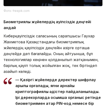
Фото: freepik.com
Биометриялық жүйелердің қауіпсіздік деңгейі
қандай
Киберқауіпсіздік саласының сарапшысы Гаухар
Жахметова Қазақстандағы биометриялық
жүйелердің қауіпсіздік деңгейін әзірге орташа
деңгейде деп бағалайды. Оның айтуынша, бұл
технологиялар кеңінен қолданылып жатқанымен,
барлық қауіп толық жойылған жоқ, тек біртіндеп
азайып келеді.
— Қазіргі жүйелерде деректер шифрлау
арқылы қорғалады, яғни арнайы
криптографиялық әдістер пайдаланылады.
Ірі дерекқорларда қосымша қорғаныс ретінде
биометриямен қатар PIN-код немесе бір