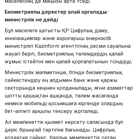
мәселесінің де маңызы арта түседі.
Биометриялық деректер қалай қорғалады:
министрлік не дейді
Бұл мәселеге қатысты ҚР Цифрлық даму,
инновациялар және аэроғарыш өнеркәсібі
министрлігі Kazinform агенттігінің ресми сауалына
жауап беріп, биометриялық төлемдердің қалай
жұмыс істейтіні мен қалай қорғалатынын түсіндірді.
Министрлік мәліметінше, бүгінде биометриялық
сәйкестендіру ең алдымен банк және қаржы
секторында кеңінен қолданылады, яғни азаматтар
шотты қашықтан ашқанда, төлем жасағанда
немесе мобильді қосымшаға кіргенде олардың
бет-әлпеті арқылы тексеру жүргізіледі.
Ал мемлекеттік қызмет көрсету саласында бұл
үдеріс бірыңғай тәртіпке бағынады. Цифрлық
кодекске сәйкес, барлық мемлекеттік орган