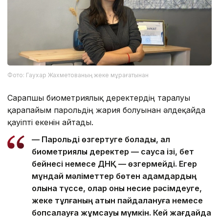
Фото: Гаухар Жахметованың жеке мұрағатынан
Сарапшы биометриялық деректердің таралуы
қарапайым парольдің жария болуынан әлдеқайда
қауіпті екенін айтады.
— Парольді өзгертуге болады, ал
биометриялық деректер — саусақ ізі, бет
бейнесі немесе ДНҚ — өзгермейді. Егер
мұндай мәліметтер бөтен адамдардың
қолына түссе, олар оны несие рәсімдеуге,
жеке тұлғаның атын пайдалануға немесе
бопсалауға жұмсауы мүмкін. Кей жағдайда