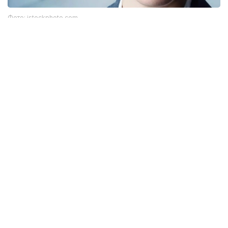
Фото: istockphoto.com
Әлемдік тәжірибе: технология бар, бірақ бәрі
бірдей сене бермейді
Биометриялық технологияларға қатысты
алаңдаушылық бекер емес. Әлемдік тәжірибе бұл
жүйелердің кей жағдайда қателік жіберіп, даулы
жағдайларға себеп болғанын көрсетіп отыр.
Мәселен, АҚШ-та бет-әлпетті тану жүйелері
адамдарды қате сәйкестендірген оқиғалар
тіркелген. Соның салдарынан тергеу барысында
жазықсыз азаматтардың аты аталған жағдайлар
да болған. Бұл ең озық алгоритмдердің өзі мінсіз
емес екенін аңғартады.
Ал Үндістан-да ірі Aadhaar жүйесінде миллиондаған
пайдаланушының деректері таралған жағдайлар