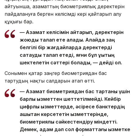
айтуынша, азаматтың биометриялық деректерін
пайдалануға берген келісімді кері қайтарып алу
құқығы бар.
— Азамат келісімін қайтарып, деректерін
жоюды талап ете алады. Алайда заң
белгілі бір жағдайларда деректерді
сақтауды талап етеді, яғни бұл құқықтың
шектелетін сәттері болады, — дейді ол.
Сонымен қатар заңгер биометриядан бас
тартудың нақты салдарын атап өтті.
— Азамат биометриядан бас тартқаны үшін
барлық қызметтен шеттетілмейді. Кейбір
цифрлық қызметтерде, әсіресе банктердің
қашықтан көрсететін қызметтерінде,
биометриялық сәйкестендіру міндетті.
Демек, адам дәл сол форматтағы қызметке