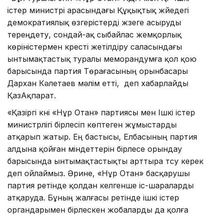
істер министрі арасындағы Құқықтық жүйедегі
демократиялық өзгерістерді жүзеге асыруды
тереңдету, сондай-ақ сыбайлас жемқорлық
көріністермен күресті жетілдіру саласындағы
ынтымақтастық туралы меморандумға қол қою
барысында партия Төрағасының орынбасары
Дархан Кәлетаев мәлім етті, деп хабарлайды
ҚазАқпарат.
«Қазіргі күні «Нұр Отан» партиясы мен Ішкі істер
министрлігі бірлесіп көптеген жұмыстарды
атқарып жатыр. Ең бастысы, Елбасының партия
алдына қойған міндеттерін бірлесе орындау
барысында ынтымақтастықты арттыра түсу керек
деп ойлаймыз. Әрине, «Нұр Отан» басқарушы
партия ретінде қолдан келгенше іс-шараларды
атқаруда. Бұның жалғасы ретінде ішкі істер
органдарымен бірлескен жобаларды да қолға