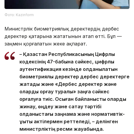
Фото: Kazinform
Министрлік биометриялық деректердің дербес
деректер қатарына жататынын атап өтті. Бұл —
заңмен қорғалатын жеке ақпарат.
– Қазақстан Республикасының Цифрлық
кодексінің 47-бабына сәйкес, цифрлық
аутентификация кезінде қолданылатын
биометриялық деректер дербес деректерге
жатады және «Дербес деректер және
оларды қорғау туралы» заңға сәйкес
қорғалуға тиіс. Осыған байланысты оларды
жинау, өңдеу және сақтау тәртібі
қолданыстағы заңнама және нормативтік-
құқықтық актілермен реттеледі, – делінген
министрліктің ресми жауабында.