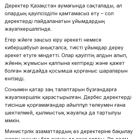
Деректер Қазақстан аумағында сақталады, ал
олардың қауіпсіздігін қамтамасыз ету – сол
деректерді пайдаланатын ұйымдардың
жауапкершілігінде.
Егер жүйеге заңсыз кіру әрекеті немесе
кибершабуыл анықталса, тиісті ұйымдар дереу
әрекет етуге міндетті. Олар қауіптің алдын алып,
жүйенің жұмысын қалпына келтіреді және қажет
болған жағдайда қосымша қорғаныс шараларын
енгізеді.
Сонымен қатар заң талаптарын бұзғандарға
жауапкершілік қарастырылған. Дербес деректерді
тиісінше қорғамағандар айыппұл төлеумен ғана
шектелмей, қылмыстық жауапқа да тартылуы
мүмкін.
Министрлік азаматтардың өз деректеріне бақылау
жасау құқығы бар екенін де еске салды. Әр адам