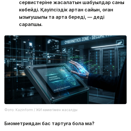
сервистеріне жасалатын шабуылдар саны
көбейді. Қауіпсіздік артқан сайын, оған
қызығушылық та арта береді, — деді
сарапшы.
Фото: Kazinform / ЖИ көмегімен жасалды
Биометриядан бас тартуға бола ма?