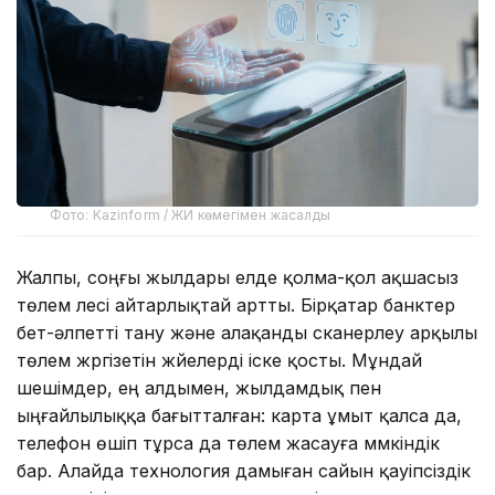
Фото: Kazinform / ЖИ көмегімен жасалды
Жалпы, соңғы жылдары елде қолма-қол ақшасыз
төлем үлесі айтарлықтай артты. Бірқатар банктер
бет-әлпетті тану және алақанды сканерлеу арқылы
төлем жүргізетін жүйелерді іске қосты. Мұндай
шешімдер, ең алдымен, жылдамдық пен
ыңғайлылыққа бағытталған: карта ұмыт қалса да,
телефон өшіп тұрса да төлем жасауға мүмкіндік
бар. Алайда технология дамыған сайын қауіпсіздік