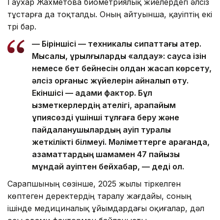
Гаухар Жахметова биометриялық жүйелердегі әлсіз
тұстарға да тоқталды. Оның айтуынша, қауіптің екі
түрі бар.
— Біріншісі — техникалық сипаттағы қатер.
Мысалы, құрылғыларды «алдау»: саусақ ізін
немесе бет бейнесін қолдан жасап көрсету,
әлсіз қорғаныс жүйелерін айналып өту.
Екіншісі — адами фактор. Бұл
қызметкерлердің қателігі, қарапайым
құпиясөзді үшінші тұлғаға беру және
пайдаланушылардың қауіп туралы
жеткілікті білмеуі. Мәліметтерге қарағанда,
азаматтардың шамамен 47 пайызы
мұндай қауіптен бейхабар, — деді ол.
Сарапшының сөзінше, 2025 жылы тіркелген
көптеген деректердің таралу жағдайы, соның
ішінде медициналық ұйымдардағы оқиғалар, дәл