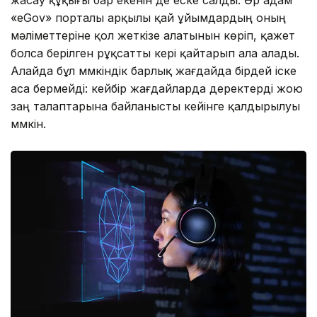
«eGov» порталы арқылы қай ұйымдардың оның
мәліметтеріне қол жеткізе алатынын көріп, қажет
болса берілген рұқсатты кері қайтарып ала алады.
Алайда бұл мүмкіндік барлық жағдайда бірдей іске
аса бермейді: кейбір жағдайларда деректерді жою
заң талаптарына байланысты кейінге қалдырылуы
мүмкін.