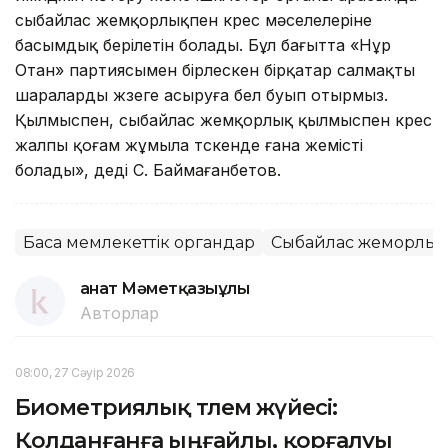
сыбайлас жемқорлықпен күрес мәселелеріне
басымдық берілетін болады. Бұл бағытта «Нұр
Отан» партиясымен бірлескен бірқатар салмақты
шараларды жүзеге асыруға бел буып отырмыз.
Қылмыспен, сыбайлас жемқорлық қылмыспен күрес
жалпы қоғам жұмыла түскенде ғана жемісті
болады», деді С. Баймағанбетов.
Басқа мемлекеттік органдар
Сыбайлас жемқорлық
Қанат Мәметқазыұлы
Авторлар
08:00, 27 Сәуір 2026
Биометриялық төлем жүйесі:
Қолданғанға ыңғайлы, қорғалуы