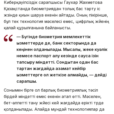
Киберқауіпсіздік сарапшысы Гаухар Жахметова
Қазақстанда биометриядан толық бас тарту іс
жүзінде қиын шаруа екенін айтады. Оның пікірінше,
бұл тек технология мәселесі емес, цифрлық жүйенің
қалай құрылғанына байланысты.
— Бүгінде биометрия мемлекеттік
қызметтерде де, банк секторында да
кеңінен қолданылады. Мысалы, жеке куәлік
немесе паспорт алу кезінде саусақ ізін
тапсыру міндетті. Сондықтан одан бас
тартқан жағдайда азамат кейбір
қызметтерге қол жеткізе алмайды, — дейді
сарапшы.
Сонымен бірге ол барлық биометриялық тәсіл
бірдей міндетті емес екенін атап өтті. Мәселен,
бет-әлпетті тану жүйесі кей жағдайда ерікті түрде
қолданылады. Алайда мұндай технологиялар да