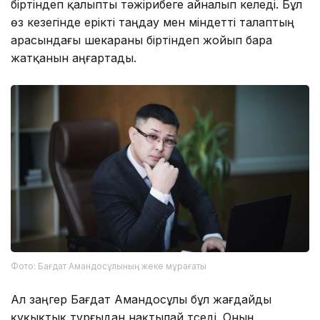
біртіндеп қалыпты тәжірибеге айналып келеді. Бұл
өз кезегінде ерікті таңдау мен міндетті талаптың
арасындағы шекараны біртіндеп жойып бара
жатқанын аңғартады.
Фото: Бағдат Амандосұлының жеке мұрағаты
Ал заңгер Бағдат Амандосұлы бұл жағдайды
құқықтық тұрғыдан нақтылай түседі. Оның