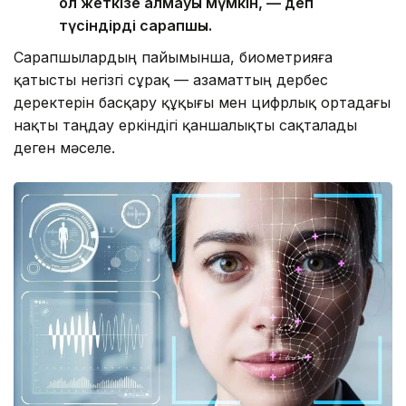
қол жеткізе алмауы мүмкін, — деп
түсіндірді сарапшы.
Сарапшылардың пайымынша, биометрияға
қатысты негізгі сұрақ — азаматтың дербес
деректерін басқару құқығы мен цифрлық ортадағы
нақты таңдау еркіндігі қаншалықты сақталады
деген мәселе.