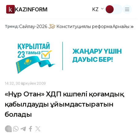
KAZINFORM
KZ
Сайлау-2026
Конституциялық реформа
Арнайы жо
Тренд:
14:32, 30 Қыркүйек 2009
«Нұр Отан» ХДП көшпелі қоғамдық
қабылдауды ұйымдастыратын
болады