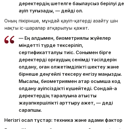
деректердің шетелге бақылаусыз берілуі де
қауіп туғызады, — дейді ол.
Оның пікірінше, мұндай қауіп-қатерді азайту үшін
нақты іс-шаралар атқарылуы қажет.
— Ең алдымен, биометриялық жүйелер
міндетті түрде тексеріліп,
сертификатталуы тиіс. Сонымен бірге
деректерді қорғаудың сенімді тәсілдерін
қолдану, оған қолжетімділікті шектеу және
бірнеше деңгейлі тексеру енгізу маңызды.
Мысалы, биометриямен қатар қосымша код
қолдану қауіпсіздікті күшейтеді. Сондай-ақ
деректердің таралуына қатысты
жауапкершілікті арттыру қажет, — деді
сарапшы.
Негізгі осал тұстар: техника және адами фактор