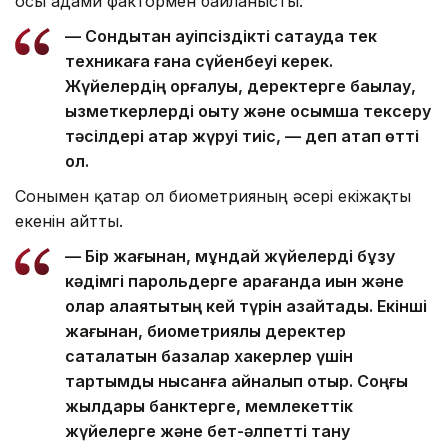
осы адами фактормен байланысты.
— Сондықтан қауіпсіздікті сақтауда тек
техникаға ғана сүйенбеуі керек.
Жүйелердің қорғалуы, деректерге бақылау,
қызметкерлерді оқыту және қосымша тексеру
тәсілдері қатар жүруі тиіс, — деп атап өтті
ол.
Сонымен қатар ол биометрияның әсері екіжақты
екенін айтты.
— Бір жағынан, мұндай жүйелерді бұзу
кәдімгі парольдерге қарағанда қиын және
олар алаяқтықтың кей түрін азайтады. Екінші
жағынан, биометриялық деректер
сақталатын базалар хакерлер үшін
тартымды нысанға айналып отыр. Соңғы
жылдары банктерге, мемлекеттік
жүйелерге және бет-әлпетті тану