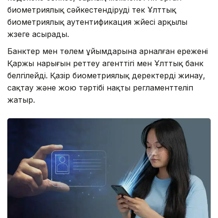
биометриялық сәйкестендіруді тек Ұлттық
биометриялық аутентификация жүйесі арқылы
жүзеге асырады.
Банктер мен төлем ұйымдарына арналған ережені
Қаржы нарығын реттеу агенттігі мен Ұлттық банк
белгілейді. Қазір биометриялық деректерді жинау,
сақтау және жою тәртібі нақты регламенттеліп
жатыр.