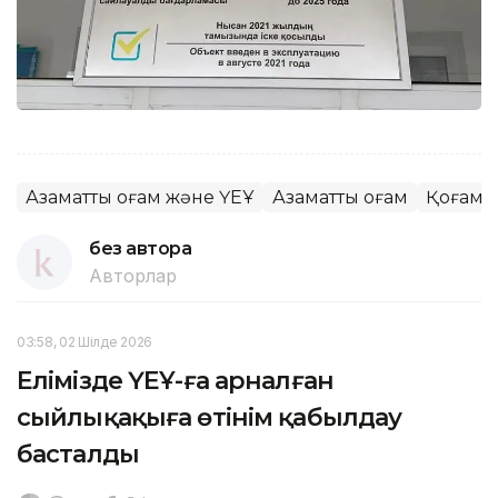
Азаматтық қоғам және ҮЕҰ
Азаматтық қоғам
Қоғам
без автора
Авторлар
03:58, 02 Шілде 2026
Елімізде ҮЕҰ-ға арналған
сыйлықақыға өтінім қабылдау
басталды