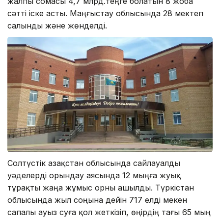
жалпы сомасы 4,7 млрд.теңге болатын 8 жоба
сәтті іске асты. Маңғыстау облысында 28 мектеп
салынды және жөнделді.
Солтүстік Қазақстан облысында сайлауалды
уәделерді орындау аясында 12 мыңға жуық
тұрақты жаңа жұмыс орны ашылды. Түркістан
облысында жыл соңына дейін 717 елді мекен
сапалы ауыз суға қол жеткізіп, өңірдің тағы 65 мың