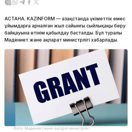
АСТАНА. KAZINFORM — Қазақстанда үкіметтік емес
ұйымдарға арналған жыл сайынғы сыйлықақы беру
байқауына өтінім қабылдау басталды. Бұл туралы
Мәдениет және ақпарат министрлігі хабарлады.
Фото: Мәдениет және ақпарат министрлігі