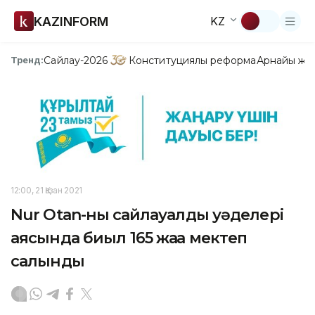
KAZINFORM
KZ
Сайлау-2026
Конституциялық реформа
Арнайы жо
Тренд:
12:00, 21 Қазан 2021
Nur Otan-ның сайлауалды уәделері
аясында биыл 165 жаңа мектеп
салынды