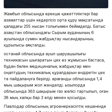
Жамбыл облысында ерекше қажеттіліктері бар
азаматтар үшін кедергісіз орта құру мақсатында
қаладағы 255 нысан толығымен бейімделді. Батыс
Қазақстан облысындағы Сырым ауданының 6
ауылында сумен жабдықтау нысандарының
құрылысы аяқталды.
Қостанай облысында ауыл шаруашылығы
техникасын шығаратын цех өз жұмысын бастаса,
бұдан бөлек медициналық жабдықтар мен
оңалтудың техникалық құралдарын өндіретін цех
та пайдалануға берілді. Қарағанды облысында 1,4
мың шақырым жол жөнделді. Қызылорда
облысында 363 шақырым газ желісі тартылып, оған
38 мың халқы бар 3 елді мекен қосылды.
Павлодар облысының агроөнеркәсіптік кешенінде