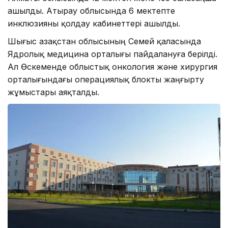
ашылды. Атырау облысында 6 мектепте
инклюзияны қолдау кабинеттері ашылды.
Шығыс Қазақстан облысының Семей қаласында
Ядролық медицина орталығы пайдалануға берілді.
Ал Өскеменде облыстық онкология және хирургия
орталығындағы операциялық блокты жаңғырту
жұмыстары аяқталды.