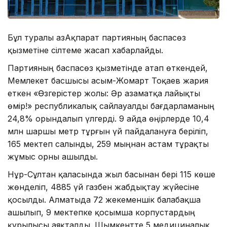
Бұл туралы ҚазАқпарат партияның баспасөз
қызметіне сілтеме жасап хабарлайды.
Партияның баспасөз қызметінде атап өткендей,
Мемлекет басшысы Қасым-Жомарт Тоқаев жария
еткен «Өзгерістер жолы: Әр азаматқа лайықты
өмір!» республикалық сайлауалды бағдарламаның
24,8% орындалып үлгерді. 9 айда өңірлерде 10,4
млн шаршы метр тұрғын үй пайдалануға беріліп,
165 мектеп салынды, 259 мыңнан астам тұрақты
жұмыс орны ашылды.
Нұр-Сұлтан қаласында жыл басынан бері 115 көше
жөнделіп, 4885 үй газбен жабдықтау жүйесіне
қосылды. Алматыда 72 жекеменшік балабақша
ашылып, 9 мектепке қосымша корпустардың
құрылысы аяқталды. Шымкентте 5 медициналық