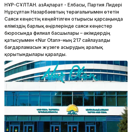
НҰР-СҰЛТАН. ҚазАқпарат - Елбасы, Партия Лидері
Нұрсұлтан Назарбаевтың төрағалығымен өтетін
Саяси кеңестің кеңейтілген отырысы қарсаңында
еліміздің барлық өңірлерінде саяси кеңестер
бюросында филиал басшылары – әкімдердің
қатысуымен «Nur Otan»-ның 217 сайлауалды
бағдарламасын жүзеге асырудың аралық
қорытындылары қаралды.