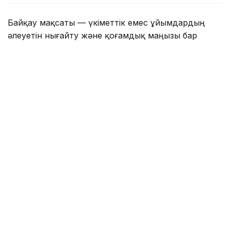
Байқау мақсаты — үкіметтік емес ұйымдардың
әлеуетін нығайту және қоғамдық маңызы бар
жобаларды іске асыруға ынталандыру үшін
институционалдық қолдау көрсету.
Сыйлықақы әлеуметтік маңызы бар 16 сала
бойынша беріледі. Бір салаға арналған сыйлықақы
мөлшері — 2000 АЕК.
Кейінгі 9 жыл ішінде бұл сыйлықақы 558 үкіметтік
емес ұйымға табысталды. Жыл сайын олардың
қатарында аудандар мен ауылдық елді
мекендердің дамуына үлес қосып жүрген 10-ға
жуық ауылдық үкіметтік емес ұйым бар.
— Егер ұйымыңыз қоғамдық бастамаларды
жүзеге асыруға белсенді қатысып, өз
саласында нәтижелі жұмыс атқарып,