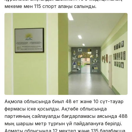
мекеме мен 115 спорт алаңы салынды.
Ақмола облысында биыл 48 ет және 10 сүт-тауар
фермасы іске қосылды. Ақтөбе облысында
партияның сайлауалды бағдарламасы аясында 488
мың шаршы метр тұрғын үй пайдалануға берілді.
Алматы облысында 12 мектеп және 135 балабақша