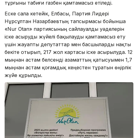
тұрғыны табиғи газбен қамтамасыз етіледі.
Еске сала кетейік, Елбасы, Партия Лидері
Нұрсұлтан Назарбаевтың тапсырмасы бойынша
«Nur Otan» партиясының сайлауалды уәделерін
іске асыруды жүйелі бақылауды қамтамасыз ету
үшін жауапты депутаттар мен басшыларды нақты
бекіте отырып, 217 жол картасы іске асырылуда. 12
мыңнан астам белсенді азаматтың қатысуымен 1,7
мыңнан астам қоғамдық кеңестен тұратын өңірлік
жүйе құрылды.