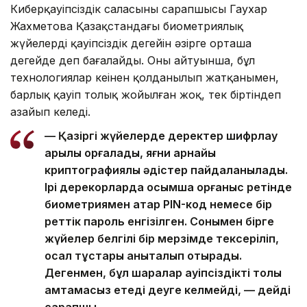
Киберқауіпсіздік саласының сарапшысы Гаухар
Жахметова Қазақстандағы биометриялық
жүйелердің қауіпсіздік деңгейін әзірге орташа
деңгейде деп бағалайды. Оның айтуынша, бұл
технологиялар кеңінен қолданылып жатқанымен,
барлық қауіп толық жойылған жоқ, тек біртіндеп
азайып келеді.
— Қазіргі жүйелерде деректер шифрлау
арқылы қорғалады, яғни арнайы
криптографиялық әдістер пайдаланылады.
Ірі дерекқорларда қосымша қорғаныс ретінде
биометриямен қатар PIN-код немесе бір
реттік пароль енгізілген. Сонымен бірге
жүйелер белгілі бір мерзімде тексеріліп,
осал тұстары анықталып отырады.
Дегенмен, бұл шаралар қауіпсіздікті толық
қамтамасыз етеді деуге келмейді, — дейді