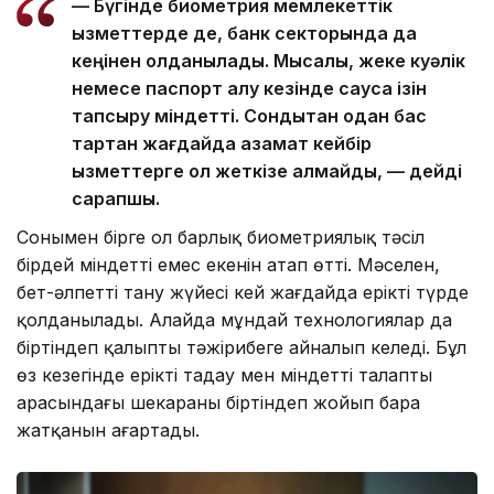
— Бүгінде биометрия мемлекеттік
қызметтерде де, банк секторында да
кеңінен қолданылады. Мысалы, жеке куәлік
немесе паспорт алу кезінде саусақ ізін
тапсыру міндетті. Сондықтан одан бас
тартқан жағдайда азамат кейбір
қызметтерге қол жеткізе алмайды, — дейді
сарапшы.
Сонымен бірге ол барлық биометриялық тәсіл
бірдей міндетті емес екенін атап өтті. Мәселен,
бет-әлпетті тану жүйесі кей жағдайда ерікті түрде
қолданылады. Алайда мұндай технологиялар да
біртіндеп қалыпты тәжірибеге айналып келеді. Бұл
өз кезегінде ерікті таңдау мен міндетті талаптың
арасындағы шекараны біртіндеп жойып бара
жатқанын аңғартады.