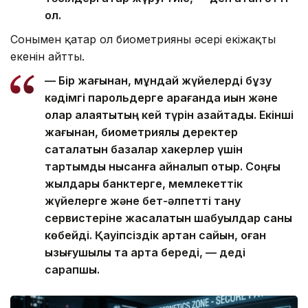
ол.
Сонымен қатар ол биометрияның әсері екіжақты
екенін айтты.
— Бір жағынан, мұндай жүйелерді бұзу
кәдімгі парольдерге қарағанда қиын және
олар алаяқтықтың кей түрін азайтады. Екінші
жағынан, биометриялық деректер
сақталатын базалар хакерлер үшін
тартымды нысанға айналып отыр. Соңғы
жылдары банктерге, мемлекеттік
жүйелерге және бет-әлпетті тану
сервистеріне жасалатын шабуылдар саны
көбейді. Қауіпсіздік артқан сайын, оған
қызығушылық та арта береді, — деді
сарапшы.