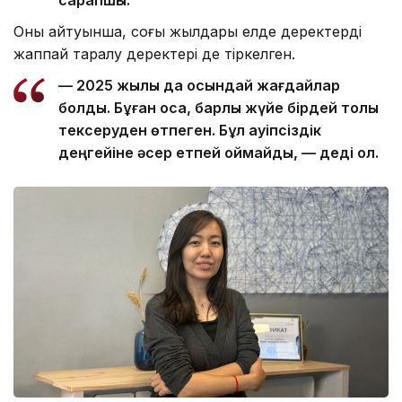
сарапшы.
Оның айтуынша, соңғы жылдары елде деректердің
жаппай таралу деректері де тіркелген.
— 2025 жылы да осындай жағдайлар
болды. Бұған қоса, барлық жүйе бірдей толық
тексеруден өтпеген. Бұл қауіпсіздік
деңгейіне әсер етпей қоймайды, — деді ол.