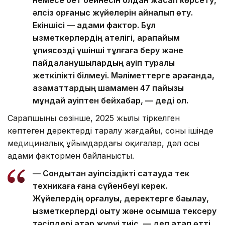
әлсіз қорғаныс жүйелерін айналып өту.
Екіншісі — адами фактор. Бұл
қызметкерлердің қателігі, қарапайым
құпиясөзді үшінші тұлғаға беру және
пайдаланушылардың қауіп туралы
жеткілікті білмеуі. Мәліметтерге қарағанда,
азаматтардың шамамен 47 пайызы
мұндай қауіптен бейхабар, — деді ол.
Сарапшының сөзінше, 2025 жылы тіркелген
көптеген деректердің таралу жағдайы, соның ішінде
медициналық ұйымдардағы оқиғалар, дәл осы
адами фактормен байланысты.
— Сондықтан қауіпсіздікті сақтауда тек
техникаға ғана сүйенбеуі керек.
Жүйелердің қорғалуы, деректерге бақылау,
қызметкерлерді оқыту және қосымша тексеру
тәсілдері қатар жүруі тиіс, — деп атап өтті