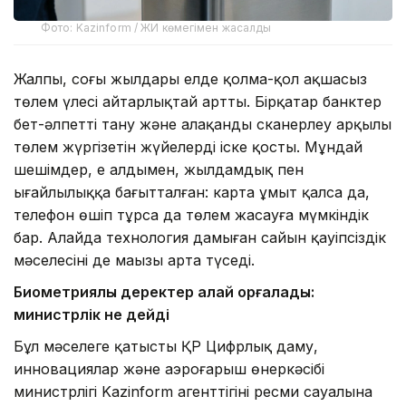
Фото: Kazinform / ЖИ көмегімен жасалды
Жалпы, соңғы жылдары елде қолма-қол ақшасыз
төлем үлесі айтарлықтай артты. Бірқатар банктер
бет-әлпетті тану және алақанды сканерлеу арқылы
төлем жүргізетін жүйелерді іске қосты. Мұндай
шешімдер, ең алдымен, жылдамдық пен
ыңғайлылыққа бағытталған: карта ұмыт қалса да,
телефон өшіп тұрса да төлем жасауға мүмкіндік
бар. Алайда технология дамыған сайын қауіпсіздік
мәселесінің де маңызы арта түседі.
Биометриялық деректер қалай қорғалады:
министрлік не дейді
Бұл мәселеге қатысты ҚР Цифрлық даму,
инновациялар және аэроғарыш өнеркәсібі
министрлігі Kazinform агенттігінің ресми сауалына