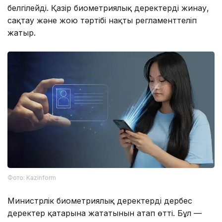
белгілейді. Қазір биометриялық деректерді жинау,
сақтау және жою тәртібі нақты регламенттеліп
жатыр.
Фото: Kazinform
Министрлік биометриялық деректердің дербес
деректер қатарына жататынын атап өтті. Бұл —