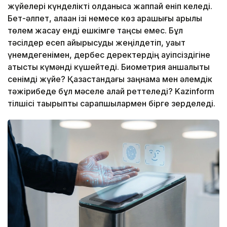
жүйелері күнделікті қолданысқа жаппай еніп келеді.
Бет-әлпет, алақан ізі немесе көз қарашығы арқылы
төлем жасау енді ешкімге таңсық емес. Бұл
тәсілдер есеп айырысуды жеңілдетіп, уақыт
үнемдегенімен, дербес деректердің қауіпсіздігіне
қатысты күмәнді күшейтеді. Биометрия қаншалықты
сенімді жүйе? Қазақстандағы заңнама мен әлемдік
тәжірибеде бұл мәселе қалай реттеледі? Kazinform
тілшісі тақырыпты сарапшылармен бірге зерделеді.