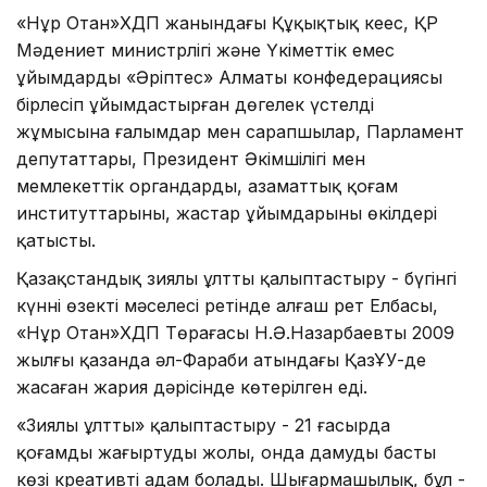
«Нұр Отан»ХДП жанындағы Құқықтық кеңес, ҚР
Мәдениет министрлігі және Үкіметтік емес
ұйымдардың «Әріптес» Алматы конфедерациясы
бірлесіп ұйымдастырған дөңгелек үстелдің
жұмысына ғалымдар мен сарапшылар, Парламент
депутаттары, Президент Әкімшілігі мен
мемлекеттік органдардың, азаматтық қоғам
институттарының, жастар ұйымдарының өкілдері
қатысты.
Қазақстандық зиялы ұлтты қалыптастыру - бүгінгі
күннің өзекті мәселесі ретінде алғаш рет Елбасы,
«Нұр Отан»ХДП Төрағасы Н.Ә.Назарбаевтың 2009
жылғы қазанда әл-Фараби атындағы ҚазҰУ-де
жасаған жария дәрісінде көтерілген еді.
«Зиялы ұлтты» қалыптастыру - 21 ғасырда
қоғамды жаңғыртудың жолы, онда дамудың басты
көзі креативті адам болады. Шығармашылық, бұл -