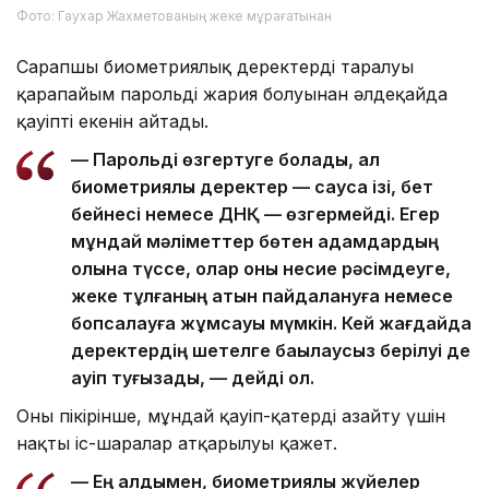
Фото: Гаухар Жахметованың жеке мұрағатынан
Сарапшы биометриялық деректердің таралуы
қарапайым парольдің жария болуынан әлдеқайда
қауіпті екенін айтады.
— Парольді өзгертуге болады, ал
биометриялық деректер — саусақ ізі, бет
бейнесі немесе ДНҚ — өзгермейді. Егер
мұндай мәліметтер бөтен адамдардың
қолына түссе, олар оны несие рәсімдеуге,
жеке тұлғаның атын пайдалануға немесе
бопсалауға жұмсауы мүмкін. Кей жағдайда
деректердің шетелге бақылаусыз берілуі де
қауіп туғызады, — дейді ол.
Оның пікірінше, мұндай қауіп-қатерді азайту үшін
нақты іс-шаралар атқарылуы қажет.
— Ең алдымен, биометриялық жүйелер