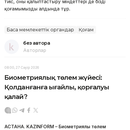
тиіс, оны қалыптастыру міндеттері де біздің
қоғамымыздың алдында тұр.
Басқа мемлекеттік органдар
Қоғам
без автора
Авторлар
08:00, 27 Сәуір 2026
Биометриялық төлем жүйесі:
Қолданғанға ыңғайлы, қорғалуы
қалай?
АСТАНА. KAZINFORM – Биометриялық төлем