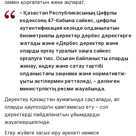
заңмен қорғалатын жеке ақпарат.
– Қазақстан Республикасының Цифрлық
кодексінің 47-бабына сәйкес, цифрлық
аутентификация кезінде қолданылатын
биометриялық деректер дербес деректерге
жатады және «Дербес деректер және
оларды қорғау туралы» заңға сәйкес
қорғалуға тиіс. Осыған байланысты оларды
жинау, өңдеу және сақтау тәртібі
қолданыстағы заңнама және нормативтік-
құқықтық актілермен реттеледі, – делінген
министрліктің ресми жауабында.
Деректер Қазақстан аумағында сақталады, ал
олардың қауіпсіздігін қамтамасыз ету – сол
деректерді пайдаланатын ұйымдардың
жауапкершілігінде.
Егер жүйеге заңсыз кіру әрекеті немесе