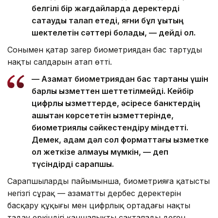
белгілі бір жағдайларда деректерді
сақтауды талап етеді, яғни бұл құқықтың
шектелетін сәттері болады, — дейді ол.
Сонымен қатар заңгер биометриядан бас тартудың
нақты салдарын атап өтті.
— Азамат биометриядан бас тартқаны үшін
барлық қызметтен шеттетілмейді. Кейбір
цифрлық қызметтерде, әсіресе банктердің
қашықтан көрсететін қызметтерінде,
биометриялық сәйкестендіру міндетті.
Демек, адам дәл сол форматтағы қызметке
қол жеткізе алмауы мүмкін, — деп
түсіндірді сарапшы.
Сарапшылардың пайымынша, биометрияға қатысты
негізгі сұрақ — азаматтың дербес деректерін
басқару құқығы мен цифрлық ортадағы нақты
таңдау еркіндігі қаншалықты сақталады деген