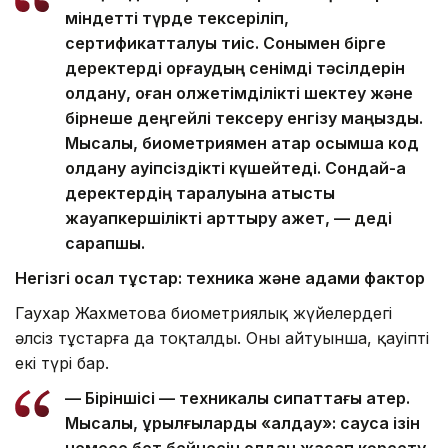
міндетті түрде тексеріліп,
сертификатталуы тиіс. Сонымен бірге
деректерді қорғаудың сенімді тәсілдерін
қолдану, оған қолжетімділікті шектеу және
бірнеше деңгейлі тексеру енгізу маңызды.
Мысалы, биометриямен қатар қосымша код
қолдану қауіпсіздікті күшейтеді. Сондай-ақ
деректердің таралуына қатысты
жауапкершілікті арттыру қажет, — деді
сарапшы.
Негізгі осал тұстар: техника және адами фактор
Гаухар Жахметова биометриялық жүйелердегі
әлсіз тұстарға да тоқталды. Оның айтуынша, қауіптің
екі түрі бар.
— Біріншісі — техникалық сипаттағы қатер.
Мысалы, құрылғыларды «алдау»: саусақ ізін
немесе бет бейнесін қолдан жасап көрсету,