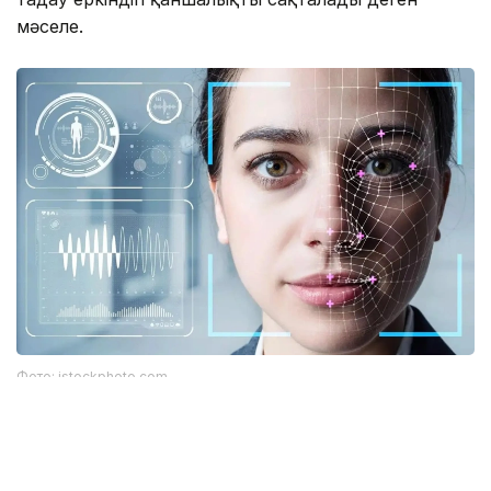
мәселе.
Фото: istockphoto.com
Әлемдік тәжірибе: технология бар, бірақ бәрі
бірдей сене бермейді