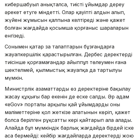
кибершабуыл анықталса, тиісті ұйымдар дереу
әрекет етуге міндетті. Олар қауіптің алдын алып,
жүйенің жұмысын қалпына келтіреді және қажет
болған жағдайда қосымша қорғаныс шараларын
енгізеді.
Сонымен қатар заң талаптарын бұзғандарға
жауапкершілік қарастырылған. Дербес деректерді
тиісінше қорғамағандар айыппұл төлеумен ғана
шектелмей, қылмыстық жауапқа да тартылуы
мүмкін.
Министрлік азаматтардың өз деректеріне бақылау
жасау құқығы бар екенін де еске салды. Әр адам
«eGov» порталы арқылы қай ұйымдардың оның
мәліметтеріне қол жеткізе алатынын көріп, қажет
болса берілген рұқсатты кері қайтарып ала алады.
Алайда бұл мүмкіндік барлық жағдайда бірдей іске
аса бермейді: кейбір жағдайларда деректерді жою