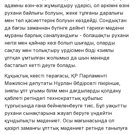
адамның өзін-өзі жұмылдыру үдерісі, ол әркімнің өзінің
рухани байлығы болуын, жеке тұлғаның даралығы
мен төл қасиеттерінің болуын көздейді. Сондықтан
да бағзы заманнан бүгінге дейінгі тарихи-мәдени
мұраның барлық саналуандығы - болашақтың рухани
негізі мен қайнар көзі болып шығады, оларды
сақтау мен толықтыру үрдісімен біздің «зиялы
ұлтқа» ұмтылған жолымыз да шын мәнінде
басталып кетті деуге болады.
Құқықтық кеңестің төрағасы
,
ҚР Парламенті
Мәжілісінің депутаты Нұрлан Әбдіровтің пікірінше,
зиялы ұлт ұғымы білім мен дағдыларды қолдану
қабілеті ретіндегі технократтық құбылыс
тұрғысында ғана бейнеленбеуге тиіс. Бұл уақыттың
рухани сынақтарына жауап беруге үндейтін
құндылықты мәдениет. Осы мағынасында ол
қазіргі заманғы ұлттық мәдениет ретінде танылуға