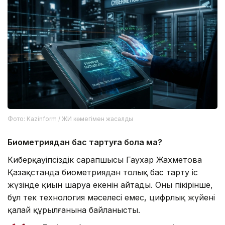
Фото: Kazinform / ЖИ көмегімен жасалды
Биометриядан бас тартуға бола ма?
Киберқауіпсіздік сарапшысы Гаухар Жахметова
Қазақстанда биометриядан толық бас тарту іс
жүзінде қиын шаруа екенін айтады. Оның пікірінше,
бұл тек технология мәселесі емес, цифрлық жүйенің
қалай құрылғанына байланысты.