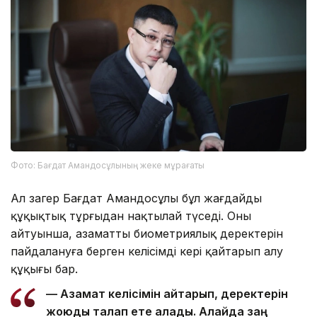
Фото: Бағдат Амандосұлының жеке мұрағаты
Ал заңгер Бағдат Амандосұлы бұл жағдайды
құқықтық тұрғыдан нақтылай түседі. Оның
айтуынша, азаматтың биометриялық деректерін
пайдалануға берген келісімді кері қайтарып алу
құқығы бар.
— Азамат келісімін қайтарып, деректерін
жоюды талап ете алады. Алайда заң