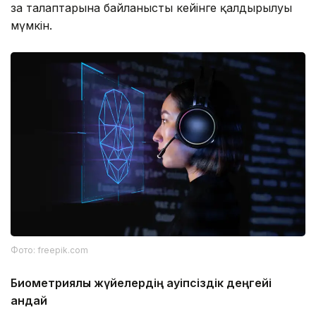
заң талаптарына байланысты кейінге қалдырылуы
мүмкін.
Фото: freepik.com
Биометриялық жүйелердің қауіпсіздік деңгейі
қандай