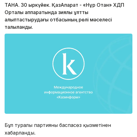
ТАНА. 30 қыркүйек. ҚазАқпарат - «Нұр Отан» ХДП
Орталық аппаратында зиялы ұлтты
қалыптастырудағы отбасының рөлі мәселесі
талқыланды.
Бұл туралы партияның баспасөз қызметінен
хабарланды.