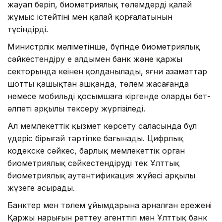
жауап беріп, биометриялық төлемдердің қалай
жұмыс істейтіні мен қалай қорғалатынын
түсіндірді.
Министрлік мәліметінше, бүгінде биометриялық
сәйкестендіру ең алдымен банк және қаржы
секторында кеңінен қолданылады, яғни азаматтар
шотты қашықтан ашқанда, төлем жасағанда
немесе мобильді қосымшаға кіргенде олардың бет-
әлпеті арқылы тексеру жүргізіледі.
Ал мемлекеттік қызмет көрсету саласында бұл
үдеріс бірыңғай тәртіпке бағынады. Цифрлық
кодекске сәйкес, барлық мемлекеттік орган
биометриялық сәйкестендіруді тек Ұлттық
биометриялық аутентификация жүйесі арқылы
жүзеге асырады.
Банктер мен төлем ұйымдарына арналған ережені
Қаржы нарығын реттеу агенттігі мен Ұлттық банк