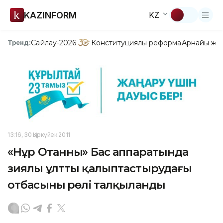
KAZINFORM
KZ
Сайлау-2026
Конституциялық реформа
Арнайы жо
Тренд:
13:16, 30 Қыркүйек 2011
«Нұр Отанның» Бас аппаратында
зиялы ұлтты қалыптастырудағы
отбасының рөлі талқыланды