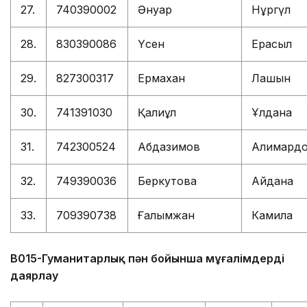
27.
740390002
Әнуар
Нұргүл
28.
830390086
Үсен
Ерасыл
29.
827300317
Ермахан
Лашын
30.
741391030
Қалиқұл
Ұлдана
31.
742300524
Абдазимов
Алимард
32.
749390036
Беркутова
Айдана
33.
709390738
Ғалымжан
Камила
В015-Гуманитарлық пән бойынша мұғалімдерді
даярлау