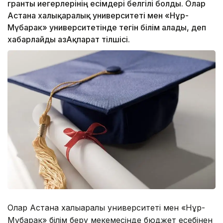
гранты иегерлерінің есімдері белгілі болды. Олар
Астана халықаралық университеті мен «Нұр-
Мүбарак» университетінде тегін білім алады, деп
хабарлайды ҚазАқпарат тілшісі.
Олар Астана халықаралық университеті мен «Нұр-
Мүбарак» білім беру мекемесінде бюджет есебінен