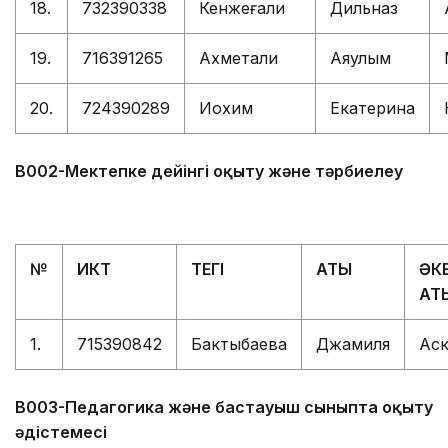
18.
732390338
Кенжеғали
Дильназ
19.
716391265
Ахметқали
Аяулым
20.
724390289
Иохим
Екатерина
В002-Мектепке дейінгі оқыту және тәрбиелеу
№
ИКТ
ТЕГІ
АТЫ
ӘКЕ
АТ
1.
715390842
Бактыбаева
Джамиля
Ас
В003-Педагогика және бастауыш сыныпта оқыту
әдістемесі