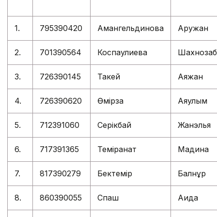
1.
795390420
Амангельдинова
Аружан
2.
701390564
Коспаулиева
Шахнозаб
3.
726390145
Такей
Аяжан
4.
726390620
Өмірзақ
Аяулым
5.
712391060
Серікбай
Жанэлья
6.
717391365
Темірқанат
Мадина
7.
817390279
Бектемір
Балнұр
8.
860390055
Спаш
Аида