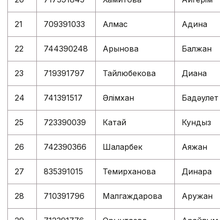
21
709391033
Алмас
Адина
22
744390248
Арынова
Балжан
23
719391797
Тайлюбекова
Диана
24
741391517
Әлімхан
Бақдәулет
25
723390039
Катай
Кундыз
26
742390366
Шалқарбек
Аяжан
27
835391015
Темирханова
Динара
28
710391796
Малгаждарова
Аружан