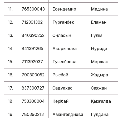
11.
765300043
Есендемир
Мадина
12.
712391302
Тұрғанбек
Еламан
13.
840390252
Оңласын
Гүлім
14.
841391265
Акорынова
Нурида
15.
711392037
Тузелбаева
Маржан
16.
790300052
Рысбай
Жадыра
17.
837390727
Садуахас
Саяжан
18.
753300004
Кәрібай
Қызғалдақ
19.
780390213
Амангелдиева
Гүлдана