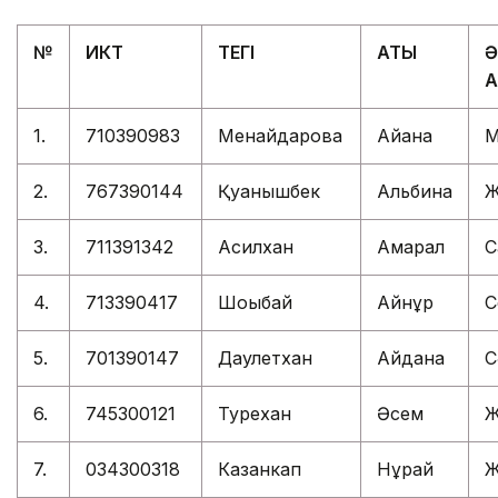
№
ИКТ
ТЕГІ
АТЫ
Ә
А
1.
710390983
Менайдарова
Айана
М
2.
767390144
Қуанышбек
Альбина
Ж
3.
711391342
Асилхан
Ақмарал
С
4.
713390417
Шоқыбай
Айнұр
С
5.
701390147
Даулетхан
Айдана
С
6.
745300121
Турехан
Әсем
Ж
7.
034300318
Казанкап
Нұрай
Ж