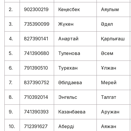
2.
902300219
Кеңесбек
Аяулым
3.
735390099
Жүкен
Әдел
4.
827390141
Анартай
Қарлығаш
5.
741390680
Туленова
Әсем
6.
791390510
Турехан
Ұлжан
7.
837390752
Әбілдаева
Мерей
8.
710392014
Энгельс
Талгат
9.
741390393
Казанбаева
Аружан
10.
712391627
Ақберді
Аяжан