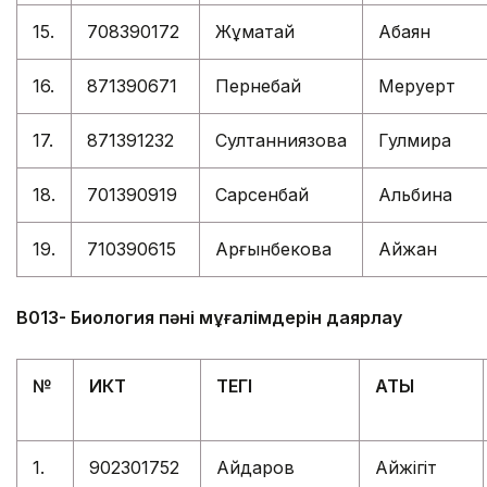
15.
708390172
Жұматай
Ақбаян
16.
871390671
Пернебай
Меруерт
17.
871391232
Султанниязова
Гулмира
18.
701390919
Сарсенбай
Альбина
19.
710390615
Арғынбекова
Айжан
В013- Биология пәні мұғалімдерін даярлау
№
ИКТ
ТЕГІ
АТЫ
1.
902301752
Айдаров
Айжігіт