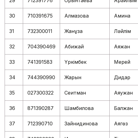
29
712391776
Орынтаева
Арайлым
30
710391675
Алмазова
Амина
31
732300011
Жанұзақ
Ләйлім
32
704390469
Абижай
Аяжан
33
741391583
Үркімбек
Мерей
34
744390990
Жарқын
Дидар
35
027300322
Сеитман
Аяужан
36
871390287
Шамбилова
Балжан
37
712390710
Зайнидинова
Аягөз