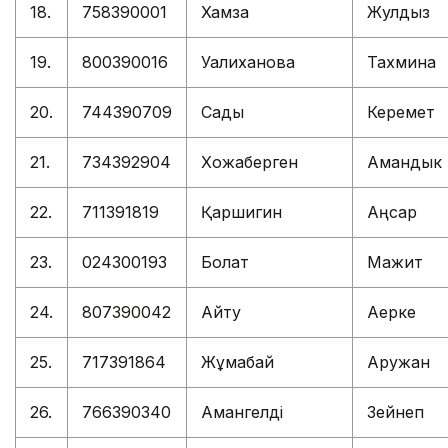
18.
758390001
Хамза
Жулдыз
19.
800390016
Уалиханова
Тахмина
20.
744390709
Садық
Керемет
21.
734392904
Хожаберген
Амандык
22.
711391819
Қаршигин
Аңсар
23.
024300193
Болат
Мажит
24.
807390042
Айту
Ақерке
25.
717391864
Жұмабай
Аружан
26.
766390340
Амангелді
Зейнеп