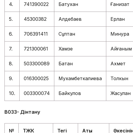
4.
741390022
Батухан
Ғанизат
5.
45300382
Алдебаев
Ерлан
6.
706391411
Сұлтан
Минура
7.
721300061
Хамзе
Айғаным
8.
503300089
Батан
Ахмет
9.
016300025
Мухамбеткалиева
Толкын
10.
003300074
Байкулов
Жасулан
В
033- Дінтану
№
ТЖК
Тегі
Аты
Әкесіні