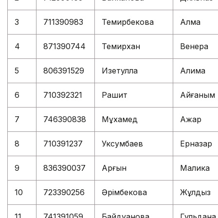
3
711390983
Темирбекова
Алма
4
871390744
Темирхан
Венера
5
806391529
Изетулла
Алима
6
710392321
Рашит
Айғаным
7
746390838
Мұхамед
Ажар
8
710391237
Уксумбаев
Ерназар
9
836390037
Арғын
Малика
10
723390256
Әрімбекова
Жұлдыз
11
741391059
Байдуанова
Гульдана