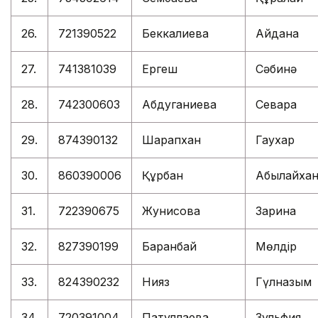
26.
721390522
Беккалиева
Айдана
27.
741381039
Ергеш
Сәбинә
28.
742300603
Абдуганиева
Севара
29.
874390132
Шарапхан
Гаухар
30.
860390006
Құрбан
Абылайха
31.
722390675
Жунисова
Зарина
32.
827390199
Баранбай
Мөлдір
33.
824390232
Нияз
Гүлназым
34.
720391004
Патуллаева
Зульфия