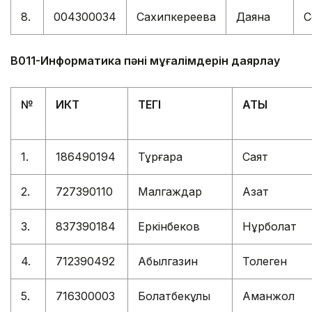
8.
004300034
Сахипкереева
Даяна
С
В011-Информатика пәні мұғалімдерін даярлау
№
ИКТ
ТЕГІ
АТЫ
1.
186490194
Тұрғара
Саят
2.
727390110
Малгаждар
Азат
3.
837390184
Еркінбеков
Нұрболат
4.
712390492
Абылгазин
Толеген
5.
716300003
Болатбекұлы
Аманжол