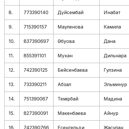
8.
773390140
Дүйсембай
Инабат
9.
715390157
Мауленова
Камила
10.
837390697
Әбуова
Дана
11.
855391101
Мухан
Дильнара
12.
742390125
Бейсенбаева
Гулзина
13.
733390211
Абзал
Эльминур
14.
751390067
Темірбай
Мадина
15.
827390091
Макенбаева
Айнур
16.
742390766
Есенгельди
Жасұлан