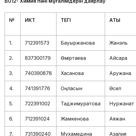
В012- Химия пәні мұғалімдерін даярлау
№
ИКТ
ТЕГІ
АТЫ
1.
712391573
Бауыржанова
Жанэль
2.
837300179
Өміртаева
Айсара
3.
740390878
Хасанова
Аружана
4.
741391776
Оңласын
Әсел
5.
722391002
Таджимуратова
Нуржанат
6.
712391024
Жамкенова
Аяжан
7.
731390240
Мухамедина
Азалия