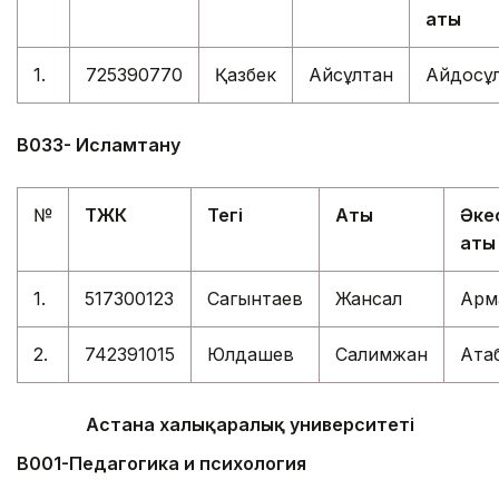
аты
1.
725390770
Қазбек
Айсұлтан
Айдосұ
В
033- Исламтану
№
ТЖК
Тегі
Аты
Әкес
аты
1.
517300123
Сагынтаев
Жансал
Арм
2.
742391015
Юлдашев
Салимжан
Ата
Астана халықаралық университеті
В001-Педагогика и психология