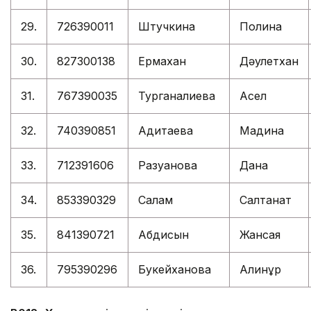
29.
726390011
Штучкина
Полина
30.
827300138
Ермахан
Дәулетхан
31.
767390035
Турганалиева
Асел
32.
740390851
Адитаева
Мадина
33.
712391606
Разуанова
Дана
34.
853390329
Салам
Салтанат
35.
841390721
Абдисын
Жансая
36.
795390296
Букейханова
Алинұр