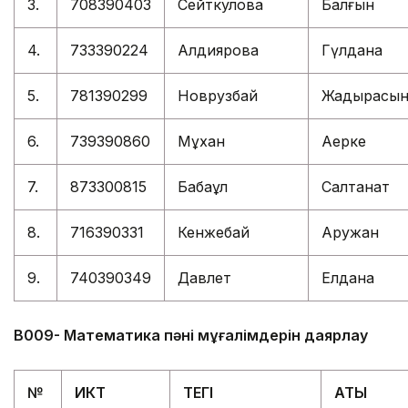
3.
708390403
Сейткулова
Балғын
4.
733390224
Алдиярова
Гүлдана
5.
781390299
Новрузбай
Жадырасы
6.
739390860
Мұхан
Ақерке
7.
873300815
Бабақұл
Салтанат
8.
716390331
Кенжебай
Аружан
9.
740390349
Давлет
Елдана
В009- Математика пәні мұғалімдерін даярлау
№
ИКТ
ТЕГІ
АТЫ