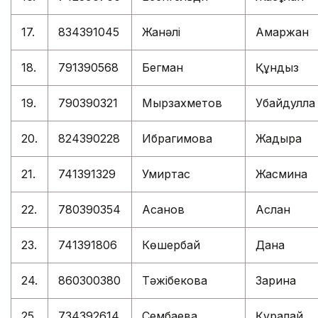
17.
834391045
Жанәлі
Ақмаржан
18.
791390568
Бегман
Құндыз
19.
790390321
Мырзахметов
Убайдулла
20.
824390228
Ибрагимова
Жадыра
21.
741391329
Умиртас
Жасмина
22.
780390354
Асанов
Аслан
23.
741391806
Көшербай
Дана
24.
860300380
Тәжібекова
Зарина
25.
734392614
Сембаева
Құралай