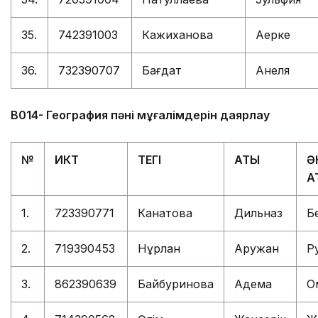
35.
742391003
Кажиханова
Ақерке
36.
732390707
Бағдат
Анеля
В014- География пәні мұғалімдерін даярлау
№
ИКТ
ТЕГІ
АТЫ
Ә
А
1.
723390771
Канатова
Дильназ
Б
2.
719390453
Нұрлан
Аружан
Р
3.
862390639
Байбуринова
Адема
О