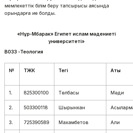
мемлекеттік білім беру тапсырысы аясында
орындарға ие болды.
«
Нұр-Мүбарак» Египет ислам мәдениеті
университеті
»
В
033 -Теология
№
ТЖК
Тегі
Аты
1.
825300100
Төлбасы
Мәди
2.
503300118
Шырынхан
Асыларм
3.
725390589
Махамбетов
Али