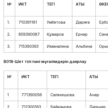
№
ИКТ
ТЕГІ
АТЫ
ӘКЕ
1.
710391161
Умбетова
Дариға
Ербо
2.
859390087
Құмаров
Ернар
Сана
3.
715390393
Иманалина
Альбина
Оры
В018-Шет тілі пәні мұғалімдерін даярлау
№
ИКТ
ТЕГІ
АТЫ
1
771390056
Салекешова
Анар
2
712300163
Байканова
Дильназ