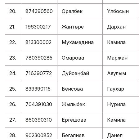
20.
874390560
Оралбек
Ұлбосын
21.
196300217
Жантөре
Дархан
22.
813300002
Мухамедина
Камила
23.
780390285
Омарова
Маржан
24.
716390772
Дүйсенбай
Аяулым
25.
839390115
Беисова
Гаухар
26.
704391030
Жылқыбек
Нұрила
27.
860390310
Ергешова
Камила
28.
902300852
Бегалиев
Данел