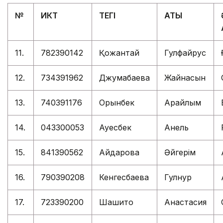
№
ИКТ
ТЕГІ
АТЫ
11.
782390142
Қожантай
Гулфайрус
12.
734391962
Джумабаева
Жайнасын
13.
740391176
Орынбек
Арайлым
14.
043300053
Ауесбек
Анель
15.
841390562
Айдарова
Әйгерім
16.
790390208
Кенгесбаева
Гулнур
17.
723390200
Шашито
Анастасия