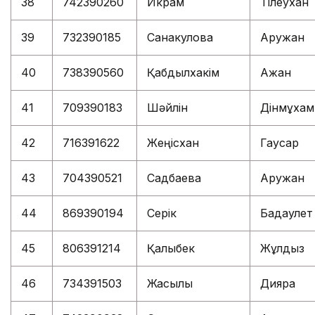
38
742390260
Икрам
Тілеухан
39
732390185
Санакулова
Аружан
40
738390560
Қабдылхакім
Ақжан
41
709390183
Шәйлін
Дінмұха
42
716391622
Жеңісхан
Гаусар
43
704390521
Садбаева
Аружан
44
869390194
Серік
Бақдаулет
45
806391214
Қалыбек
Жұлдыз
46
734391503
Жақсылық
Дияра