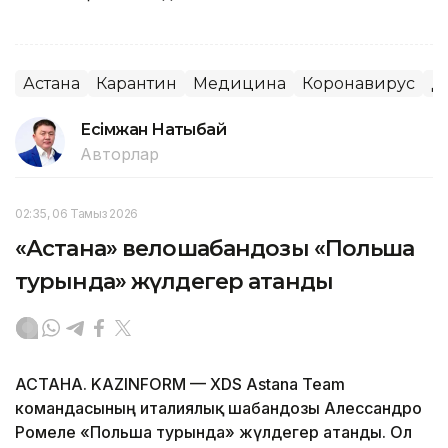
Астана
Карантин
Медицина
Коронавирус
Д
Есімжан Нақтыбай
Авторлар
02:35, 06 Тамыз 2026
«Астана» велошабандозы «Польша
турында» жүлдегер атанды
АСТАНА. KAZINFORM — XDS Astana Team
командасының италиялық шабандозы Алессандро
Ромеле «Польша турында» жүлдегер атанды. Ол