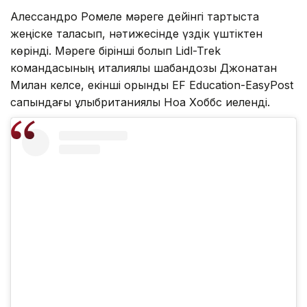
Алессандро Ромеле мәреге дейінгі тартыста
жеңіске таласып, нәтижесінде үздік үштіктен
көрінді. Мәреге бірінші болып Lidl-Trek
командасының италиялық шабандозы Джонатан
Милан келсе, екінші орынды EF Education-EasyPost
сапындағы ұлыбританиялық Ноа Хоббс иеленді.