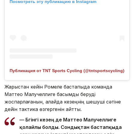
Посмотреть эту публикацию в Instagram
Публикация от TNT Sports Cycling (@tntsportscycling)
Жарыстан кейін Ромеле бастапқыда команда
Маттео Малучеллиге басымдық беруді
жоспарлағанын, алайда кезеңнің шешуші сәтіне
дейін тактика өзгергенін айтты.
— Бүгінгі кезең де Маттео Малучеллиге
қолайлы болды. Сондықтан бастапқыда