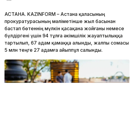
АСТАНА. KAZINFORM – Астана қаласының
прокуратурасының мәліметінше жыл басынан
бастап бөтеннің мүлкін қасақана жойғаны немесе
бүлдіргені үшін 94 тұлға әкімшілік жауаптылыққа
тартылып, 67 адам қамаққа алынды, жалпы сомасы
5 млн теңге 27 адамға айыппұл салынды.
Фото: Астана әкімдігі