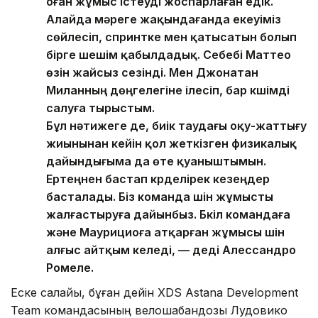
оған жұмыс істеуді жоспарлаған едік.
Алайда мәреге жақындағанда екеуіміз
сөйлесіп, спринтке мен қатысатын болып
бірге шешім қабылдадық. Себебі Маттео
өзін жайсыз сезінді. Мен Джонатан
Миланның дөңгелегіне ілесіп, бар күшімді
салуға тырыстым.
Бұл нәтижеге де, биік таудағы оқу-жаттығу
жиынынан кейін қол жеткізген физикалық
дайындығыма да өте қуаныштымын.
Ертеңнен бастап күрделірек кезеңдер
басталады. Біз команда үшін жұмысты
жалғастыруға дайынбыз. Бүкіл командаға
және Маурициоға атқарған жұмысы үшін
алғыс айтқым келеді, — деді Алессандро
Ромеле.
Еске салайық, бұған дейін XDS Astana Development
Team командасының велошабандозы Лудовико