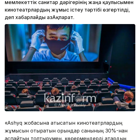
мемлекеттік санитар дәрігерінің жаңа қаулысымен
кинотеатрлардың жұмыс істеу тәртібі өзгертілді,
деп хабарлайды ҚазАқпарат.
«Ashyq жобасына қатысатын кинотеатрлардың
жұмысын отыратын орындар санының 30%-нан
аспайтын толтырумен, көрермендерді қатардың