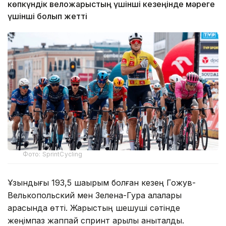
көпкүндік веложарыстың үшінші кезеңінде мәреге
үшінші болып жетті
Фото: SprintCycling
Ұзындығы 193,5 шақырым болған кезең Гожув-
Велькопольский мен Зелена-Гура қалалары
арасында өтті. Жарыстың шешуші сәтінде
жеңімпаз жаппай спринт арқылы анықталды.