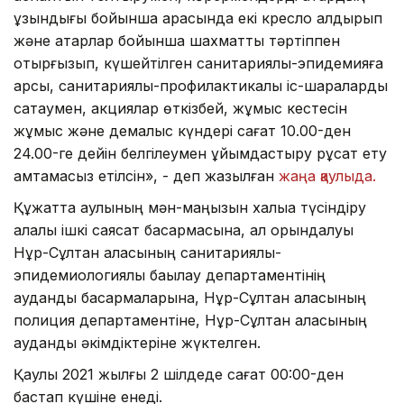
ұзындығы бойынша арасында екі кресло қалдырып
және қатарлар бойынша шахматтық тәртіппен
отырғызып, күшейтілген санитариялық-эпидемияға
қарсы, санитариялық-профилактикалық іс-шараларды
сақтаумен, акциялар өткізбей, жұмыс кестесін
жұмыс және демалыс күндері сағат 10.00-ден
24.00-ге дейін белгілеумен ұйымдастыру рұқсат ету
қамтамасыз етілсін», - деп жазылған
жаңа қаулыда.
Құжатта қаулының мән-маңызын халыққа түсіндіру
қалалық ішкі саясат басқармасына, ал орындалуы
Нұр-Сұлтан қаласының санитариялық-
эпидемиологиялық бақылау департаментінің
аудандық басқармаларына, Нұр-Сұлтан қаласының
полиция департаментіне, Нұр-Сұлтан қаласының
аудандық әкімдіктеріне жүктелген.
Қаулы 2021 жылғы 2 шілдеде сағат 00:00-ден
бастап күшіне енеді.