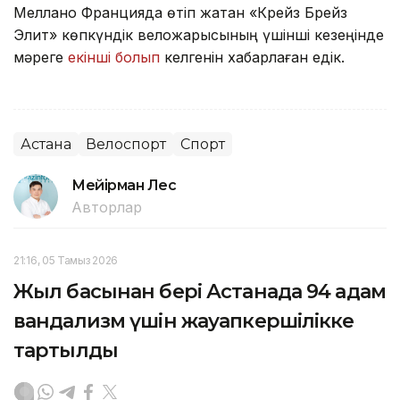
Меллано Францияда өтіп жатқан «Крейз Брейз
Элит» көпкүндік веложарысының үшінші кезеңінде
мәреге
екінші болып
келгенін хабарлаған едік.
Астана
Велоспорт
Спорт
Мейірман Лес
Авторлар
21:16, 05 Тамыз 2026
Жыл басынан бері Астанада 94 адам
вандализм үшін жауапкершілікке
тартылды