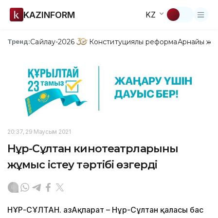
KAZINFORM
KZ
Сайлау-2026
Конституциялық реформа
Арнайы жо
Тренд:
20:37, 29 Маусым 2021
Нұр-Сұлтан кинотеатрларының
жұмыс істеу тәртібі өзгерді
НҰР-СҰЛТАН. ҚазАқпарат – Нұр-Сұлтан қаласы бас