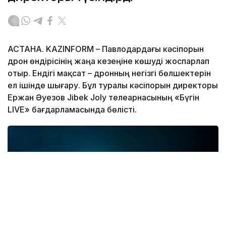
АСТАНА. KAZINFORM – Павлодардағы кәсіпорын
дрон өндірісінің жаңа кезеңіне көшуді жоспарлап
отыр. Ендігі мақсат – дронның негізгі бөлшектерін
ел ішінде шығару. Бұл туралы кәсіпорын директоры
Ержан Әуезов Jibek Joly телеарнасының «Бүгін
LIVE» бағдарламасында бөлісті.