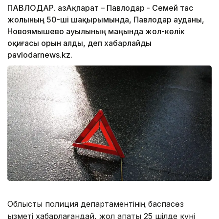
ПАВЛОДАР. ҚазАқпарат – Павлодар - Семей тас
жолының 50-ші шақырымында, Павлодар ауданы,
Новоямышево ауылының маңында жол-көлік
оқиғасы орын алды, деп хабарлайды
pavlodarnews.kz.
Облыстық полиция департаментінің баспасөз
қызметі хабарлағандай, жол апаты 25 шілде күні