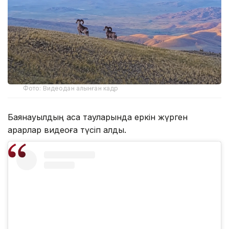
Фото: Видеодан алынған кадр
Баянауылдың асқақ тауларында еркін жүрген
арқарлар видеоға түсіп қалды.