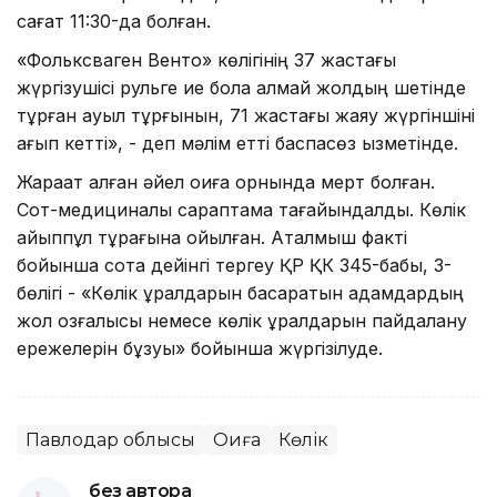
сағат 11:30-да болған.
«Фольксваген Венто» көлігінің 37 жастағы
жүргізушісі рульге ие бола алмай жолдың шетінде
тұрған ауыл тұрғынын, 71 жастағы жаяу жүргіншіні
қағып кетті», - деп мәлім етті баспасөз қызметінде.
Жарақат алған әйел оқиға орнында мерт болған.
Сот-медициналық сараптама тағайындалды. Көлік
айыппұл тұрағына қойылған. Аталмыш факті
бойынша сотқа дейінгі тергеу ҚР ҚК 345-бабы, 3-
бөлігі - «Көлік құралдарын басқаратын адамдардың
жол қозғалысы немесе көлік құралдарын пайдалану
ережелерін бұзуы» бойынша жүргізілуде.
Павлодар облысы
Оқиға
Көлік
без автора