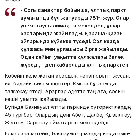
- Соңғы санақтар бойынша, ұлттық парктің
аумағында бұл жануардың 781-і жүр. Олар
үнемі таулы аймақты мекендеп, ұшар
бастарында жайылады. Қараша-қазан
айларында күйекке түседі. Сол кезде
құлжасы мен ұрғашысы бірге жайылады.
Одан кейінгі уақытта құлжалары бөлек
жүреді, - деп хабарлады ұлттық парктен.
Көбейіп келе жатқан арқардың негізгі қорегі - жусан,
қияқ, бидайық сияқты шөптер. Қыста бұтаны да
талғажау етеді. Арқарлар әдетте таң ата, сосын
кешкі уақытта жайылады.
Бүгінде Баянауыл ұлттық паркінде сүтқоректілердің
45 түрі бар. Олардың дені Ақбет, Далба, Қызылтау,
Желтау, Сарытау аймақтарын мекендейді.
Еске сала кетейік, Баянауыл ормандарында емін-