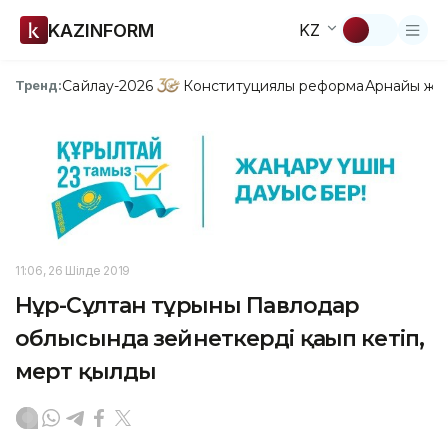
KAZINFORM
KZ
Сайлау-2026
Конституциялық реформа
Арнайы жо
Тренд:
11:06, 26 Шілде 2019
Нұр-Сұлтан тұрғыны Павлодар
облысында зейнеткерді қағып кетіп,
мерт қылды