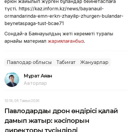
еркін жайылып жүрген бұландар бейнетаспаға
түсті. https://kaz.inform.kz/news/bayanauil-
ormandarinda-emn-erkn-zhayilip-zhurgen-bulandar-
beynetaspaga-tust-bcae71
Сондай-ақ Баянауылдың жеті кереметі туралы
арнайы материал
жариялағанбыз
.
Павлодар облысы
Табиғат
Жануарлар
Мұрат Аяған
Авторлар
10:18, 06 Тамыз 2026
Павлодардағы дрон өндірісі қалай
дамып жатыр: кәсіпорын
директоры түсіндірді