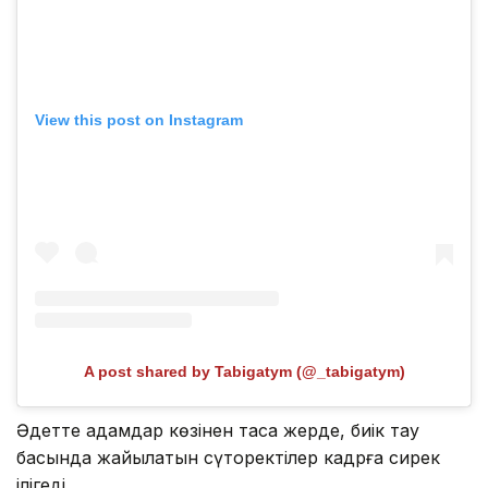
View this post on Instagram
A post shared by Tabigatym (@_tabigatym)
Әдетте адамдар көзінен таса жерде, биік тау
басында жайылатын сүтқоректілер кадрға сирек
ілігеді.