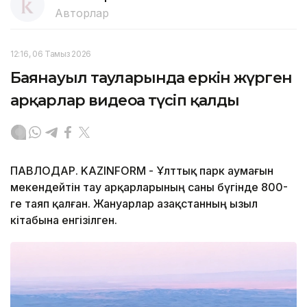
Авторлар
12:16, 06 Тамыз 2026
Баянауыл тауларында еркін жүрген
арқарлар видеоға түсіп қалды
ПАВЛОДАР. KAZINFORM - Ұлттық парк аумағын
мекендейтін тау арқарларының саны бүгінде 800-
ге таяп қалған. Жануарлар Қазақстанның Қызыл
кітабына енгізілген.