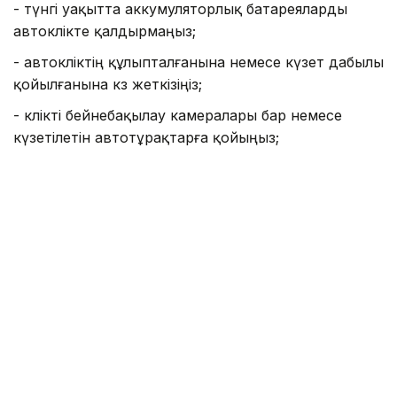
- түнгі уақытта аккумуляторлық батареяларды
автокөлікте қалдырмаңыз;
- автокөліктің құлыпталғанына немесе күзет дабылы
қойылғанына көз жеткізіңіз;
- көлікті бейнебақылау камералары бар немесе
күзетілетін автотұрақтарға қойыңыз;