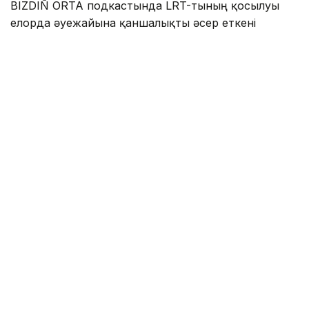
BIZDIÑ ORTA подкастында LRT-тының қосылуы
елорда әуежайына қаншалықты әсер еткені
сұралды.
- LRT желесі жолаушыларға қызмет көрсету
жағдайын жақсартты. Әуежайға пойыз
вагондары көбіне жолаушыларға толы келіп
жатыр. Көбп жағдайда жастар сапарлап
жүргенін бақадым және 200 теңгелік
тариф қолайлы деп ойлаймын. Мәселен,
таксимен қаланың орталығынан әуежайға
дейінгі жету құны әлдеқайда жоғары.
Кешкілік уақытта тариф тағы да өсуі мүмкін,
- деді Бекен Сейдахметов.
Осы орайда ол LRT-тының қосылуы такси
қызметіне тарифтің төмендеуіне ықпал еткенін
айтты.
- Сонымен қатар, қала автожолдарындағы