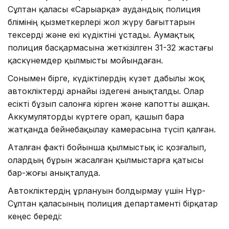
Сұлтан қаласы «Сарыарқа» аудандық полиция
бөлімінің қызметкерлері жол жүру бағыттарын
тексерді және екі күдіктіні ұстады. Аумақтық
полиция басқармасына жеткізілген 31-32 жастағы
қаскүнемдер қылмысты мойындаған.
Сонымен бірге, күдіктілердің күзет дабылы жоқ
автокөліктерді арнайы іздегені анықталды. Олар
есікті бұзып салонға кірген және капотты ашқан.
Аккумуляторды күртеге орап, қашып бара
жатқанда бейнебақылау камерасына түсіп қалған.
Аталған факті бойынша қылмыстық іс қозғалып,
олардың бұрын жасалған қылмыстарға қатысы
бар-жоғы анықталуда.
Автокөліктердің ұрлануын болдырмау үшін Нұр-
Сұлтан қаласының полиция департаменті бірқатар
кеңес береді: