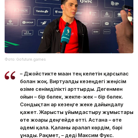
Фото: Gofuture.games
– Джойстикте маған тең келетін қарсылас
болған жоқ. Виртуалды кезеңдегі жеңісім
өзіме сенімділікті арттырды. Дегенмен
ойын – бір бөлек, жекпе-жек – бір бөлек.
Сондықтан әр кезеңге жеке дайындалу
қажет. Жарысты ұйымдастыру жұмыстары
өте жоғары деңгейде өтті. Астана – өте
әдемі қала. Қаланы аралап көрдім, бәрі
ұнады. Рақмет, – деді Максим Фукс.