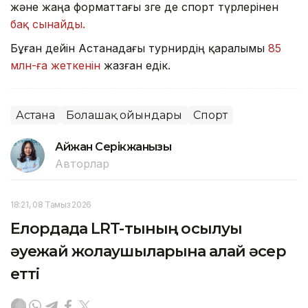
және жаңа форматтағы өзге де спорт түрлерінен
бақ сынайды.
Бұған дейін Астанадағы турнирдің қаралымы
85
млн-ға жеткенін
жазған едік.
Астана
Болашақ ойындары
Спорт
Айжан Серікжанқызы
Авторлар
18:21, 08 Тамыз 2026
Елордада LRT-тының қосылуы
әуежай жолаушыларына қалай әсер
етті