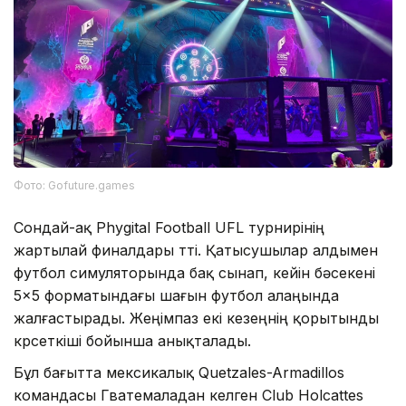
Фото: Gofuture.games
Сондай-ақ Phygital Football UFL турнирінің
жартылай финалдары өтті. Қатысушылар алдымен
футбол симуляторында бақ сынап, кейін бәсекені
5×5 форматындағы шағын футбол алаңында
жалғастырады. Жеңімпаз екі кезеңнің қорытынды
көрсеткіші бойынша анықталады.
Бұл бағытта мексикалық Quetzales-Armadillos
командасы Гватемаладан келген Club Holcattes