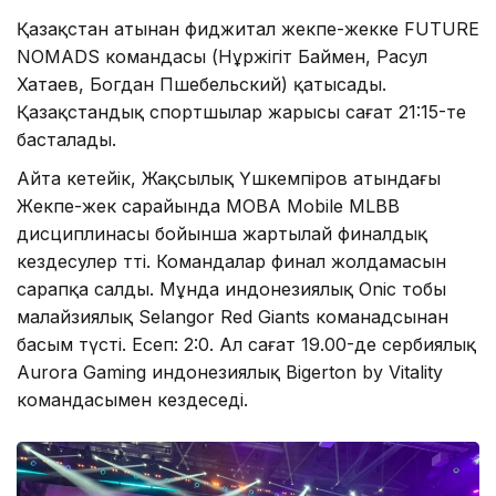
Қазақстан атынан фиджитал жекпе-жекке FUTURE
NOMADS командасы (Нұржігіт Баймен, Расул
Хатаев, Богдан Пшебельский) қатысады.
Қазақстандық спортшылар жарысы сағат 21:15-те
басталады.
Айта кетейік, Жақсылық Үшкемпіров атындағы
Жекпе-жек сарайында MOBA Mobile MLBB
дисциплинасы бойынша жартылай финалдық
кездесулер өтті. Командалар финал жолдамасын
сарапқа салды. Мұнда индонезиялық Onic тобы
малайзиялық Selangor Red Giants команадсынан
басым түсті. Есеп: 2:0. Ал сағат 19.00-де сербиялық
Aurora Gaming индонезиялық Bigerton by Vitality
командасымен кездеседі.