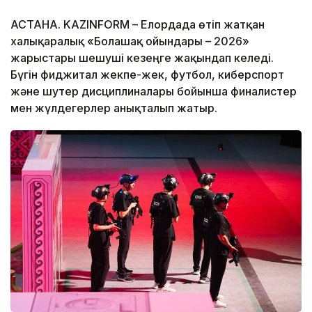
АСТАНА. KAZINFORM – Елордада өтіп жатқан
халықаралық «Болашақ ойындары – 2026»
жарыстары шешуші кезеңге жақындап келеді.
Бүгін фиджитал жекпе-жек, футбол, киберспорт
және шутер дисциплиналары бойынша финалистер
мен жүлдегерлер анықталып жатыр.