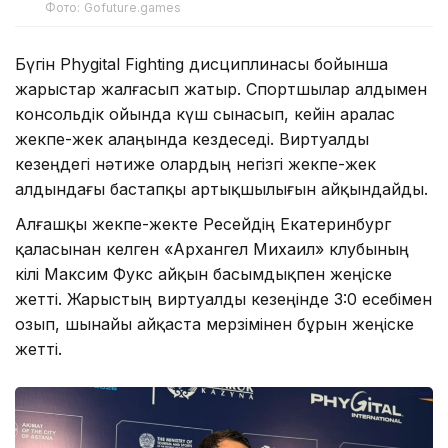
Фото: Gofuture.games
Бүгін Phygital Fighting дисциплинасы бойынша
жарыстар жалғасып жатыр. Спортшылар алдымен
консольдік ойында күш сынасып, кейін аралас
жекпе-жек алаңында кездеседі. Виртуалды
кезеңдегі нәтиже олардың негізгі жекпе-жек
алдындағы бастапқы артықшылығын айқындайды.
Алғашқы жекпе-жекте Ресейдің Екатеринбург
қаласынан келген «Архангел Михаил» клубының
өкілі Максим Фукс айқын басымдықпен жеңіске
жетті. Жарыстың виртуалды кезеңінде 3:0 есебімен
озып, шынайы айқаста мерзімінен бұрын жеңіске
жетті.