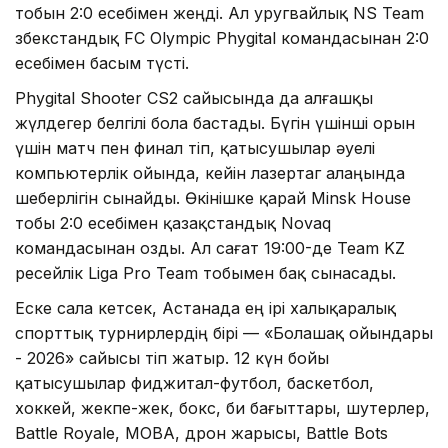
тобын 2:0 есебімен жеңді. Ал уругвайлық NS Team
өзбекстандық FC Olympic Phygital командасынан 2:0
есебімен басым түсті.
Phygital Shooter CS2 сайысында да алғашқы
жүлдегер белгілі бола бастады. Бүгін үшінші орын
үшін матч пен финал өтіп, қатысушылар әуелі
компьютерлік ойында, кейін лазертаг алаңында
шеберлігін сынайды. Өкінішке қарай Minsk House
тобы 2:0 есебімен қазақстандық Novaq
командасынан озды. Ал сағат 19:00-де Team KZ
ресейлік Liga Pro Team тобымен бақ сынасады.
Еске сала кетсек, Астанада ең ірі халықаралық
спорттық турнирлердің бірі — «Болашақ ойындары
- 2026» сайысы өтіп жатыр. 12 күн бойы
қатысушылар фиджитал-футбол, баскетбол,
хоккей, жекпе-жек, бокс, би бағыттары, шутерлер,
Battle Royale, MOBA, дрон жарысы, Battle Bots