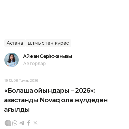
Астана
Қылмыспен күрес
Айжан Серікжанқызы
Авторлар
19:12, 08 Тамыз 2026
«Болашақ ойындары – 2026»:
қазақстандық Novaq қола жүлдеден
қағылды