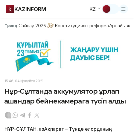
KAZINFORM
KZ
Сайлау-2026
Конституциялық реформа
Арнайы жо
Тренд:
15:46, 04 Қыркүйек 2021
Нұр-Сұлтанда аккумулятор ұрлап
қашқандар бейнекамераға түсіп қалды
НҰР-СҰЛТАН. ҚазАқпарат – Түнде елорданың