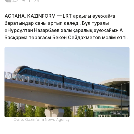
АСТАНА. KAZINFORM — LRT арқылы әуежайға
баратындар саны артып келеді. Бұл туралы
«Нұрсұлтан Назарбаев халықаралық әуежайы» АҚ
Басқарма төрағасы Бекен Сейдахметов мәлім етті.
Фото: Qazinform News Agency