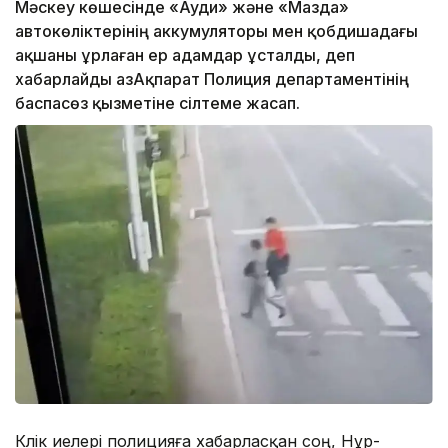
Мәскеу көшесінде «Ауди» және «Мазда»
автокөліктерінің аккумуляторы мен қобдишадағы
ақшаны ұрлаған ер адамдар ұсталды, деп
хабарлайды ҚазАқпарат Полиция департаментінің
баспасөз қызметіне сілтеме жасап.
Көлік иелері полицияға хабарласқан соң, Нұр-