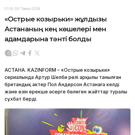
01:14, 09 Тамыз 2026
«Острые козырьки» жұлдызы
Астананың кең көшелері мен
адамдарына тәнті болды
АСТАНА. KAZINFORM – «Острые козырьки»
сериалында Артур Шелби рөлі арқылы танылған
британдық актер Пол Андерсон Астанаға келді
және өзін ерекше әсерге бөлеген жайттар туралы
сұхбат берді.