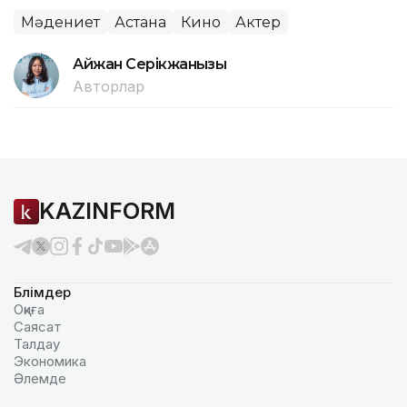
Мәдениет
Астана
Кино
Актер
Айжан Серікжанқызы
Авторлар
KAZINFORM
Бөлімдер
Оқиға
Саясат
Талдау
Экономика
Әлемде