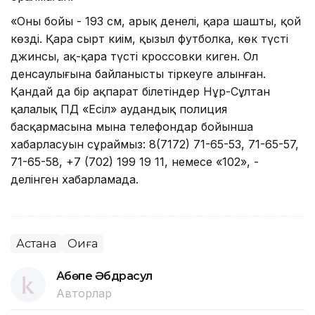
«Оның бойы - 193 см, арық денелі, қара шашты, қой
көзді. Қара сырт киім, қызыл футболка, көк түсті
джинсы, ақ-қара түсті кроссовки киген. Ол
денсаулығына байланысты тіркеуге алынған.
Қандай да бір ақпарат білетіндер Нұр-Сұлтан
қалалық ПД «Есіл» аудандық полиция
басқармасына мына телефондар бойынша
хабарласуын сұраймыз: 8(7172) 71-65-53, 71-65-57,
71-65-58, +7 (702) 199 19 11, немесе «102», -
делінген хабарламада.
Астана
Оқиға
Ақбөпе Әбдрасул
Авторлар