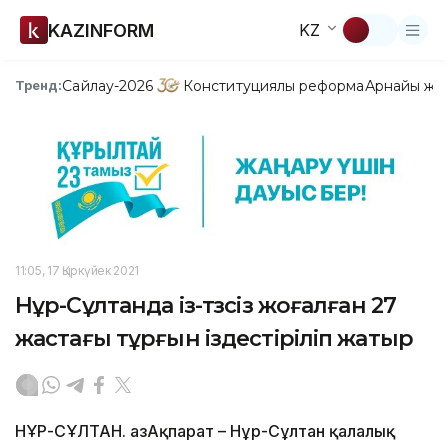
KAZINFORM
KZ
Сайлау-2026
Конституциялық реформа
Арнайы жо
Тренд:
11:05, 17 Қыркүйек 2021
Нұр-Сұлтанда із-түзсіз жоғалған 27
жастағы тұрғын іздестіріліп жатыр
НҰР-СҰЛТАН. ҚазАқпарат – Нұр-Сұлтан қалалық