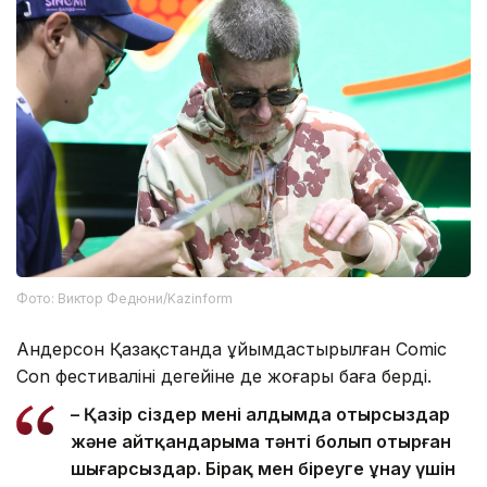
Фото: Виктор Федюни/Kazinform
Андерсон Қазақстанда ұйымдастырылған Comic
Con фестивалінің деңгейіне де жоғары баға берді.
– Қазір сіздер менің алдымда отырсыздар
және айтқандарыма тәнті болып отырған
шығарсыздар. Бірақ мен біреуге ұнау үшін