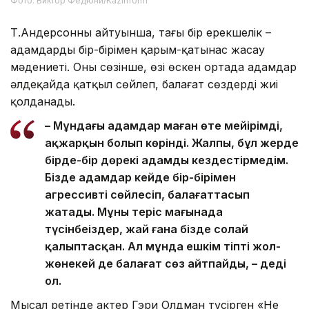
Фото: Виктор Федюни/Kazinform
Т.Андерсонның айтуынша, тағы бір ерекшелік –
адамдардың бір-бірімен қарым-қатынас жасау
мәдениеті. Оның сөзінше, өзі өскен ортада адамдар
әлдеқайда қатқыл сөйлеп, балағат сөздерді жиі
қолданады.
– Мұндағы адамдар маған өте мейірімді,
ақжарқын болып көрінді. Жалпы, бұл жерде
бірде-бір дөрекі адамды кездестірмедім.
Бізде адамдар кейде бір-бірімен
агрессивті сөйлесіп, балағаттасып
жатады. Мұны теріс мағынада
түсінбеңіздер, жай ғана бізде солай
қалыптасқан. Ал мұнда ешкім тіпті жол-
жөнекей де балағат сөз айтпайды, – деді
ол.
Мысал ретінде актер Гэри Олдман түсірген «Не