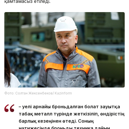
қамтамасыз етіледі.
Фото: Солтан Жексенбеков/ Kazinform
– Әуелі арнайы броньдалған болат зауытқа
табақ металл түрінде жеткізіліп, өндірістің
барлық кезеңінен өтеді. Соның
нәтижесінде броньды техника дайын