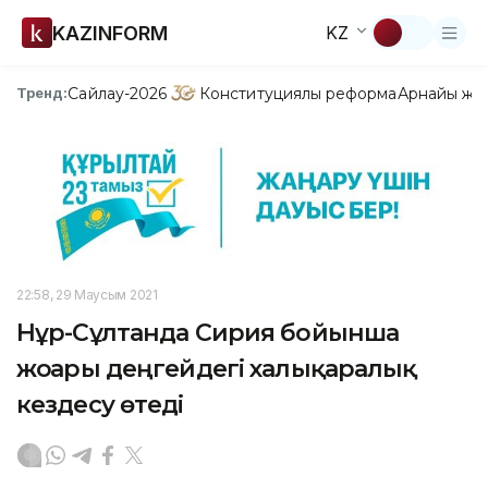
KAZINFORM
KZ
Сайлау-2026
Конституциялық реформа
Арнайы жо
Тренд:
22:58, 29 Маусым 2021
Нұр-Сұлтанда Сирия бойынша
жоғары деңгейдегі халықаралық
кездесу өтеді