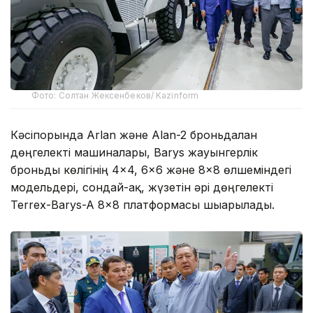
Фото: Солтан Жексенбеков/ Kazinform
Кәсіпорында Arlan және Alan-2 броньдалған
дөңгелекті машиналары, Barys жауынгерлік
броньды көлігінің 4×4, 6×6 және 8×8 өлшеміндегі
модельдері, сондай-ақ, жүзетін әрі дөңгелекті
Terrex-Barys-A 8×8 платформасы шығарылады.