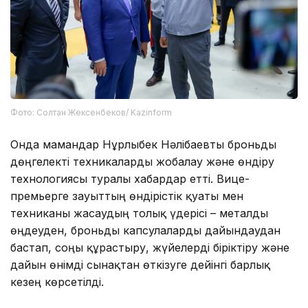
Фото: Солтан Жексенбеков/ Kazinform
Онда мамандар Нұрлыбек Нәлібаевты броньды
дөңгелекті техникаларды жобалау және өндіру
технологиясы туралы хабардар етті. Вице-
премьерге зауыттың өндірістік қуаты мен
техниканы жасаудың толық үдерісі – металды
өңдеуден, броньды капсулаларды дайындаудан
бастап, соңғы құрастыру, жүйелерді біріктіру және
дайын өнімді сынақтан өткізуге дейінгі барлық
кезең көрсетілді.