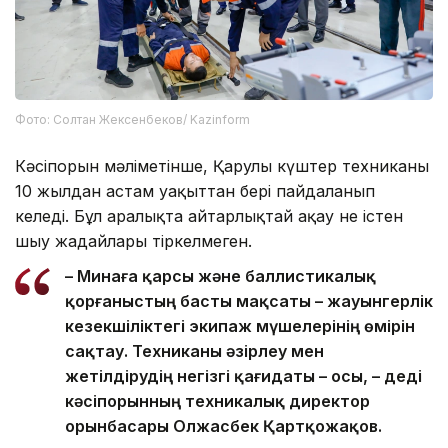
Фото: Солтан Жексенбеков/ Kazinform
Кәсіпорын мәліметінше, Қарулы күштер техниканы
10 жылдан астам уақыттан бері пайдаланып
келеді. Бұл аралықта айтарлықтай ақау не істен
шығу жағдайлары тіркелмеген.
– Минаға қарсы және баллистикалық
қорғаныстың басты мақсаты – жауынгерлік
кезекшіліктегі экипаж мүшелерінің өмірін
сақтау. Техниканы әзірлеу мен
жетілдірудің негізгі қағидаты – осы, – деді
кәсіпорынның техникалық директор
орынбасары Олжасбек Қартқожақов.