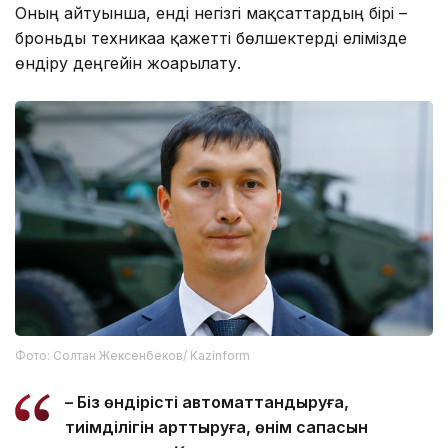
Оның айтуынша, енді негізгі мақсаттардың бірі –
броньды техникаға қажетті бөлшектерді елімізде
өндіру деңгейін жоғарылату.
Фото: Солтан Жексенбеков/ Kazinform
– Біз өндірісті автоматтандыруға,
тиімділігін арттыруға, өнім сапасын