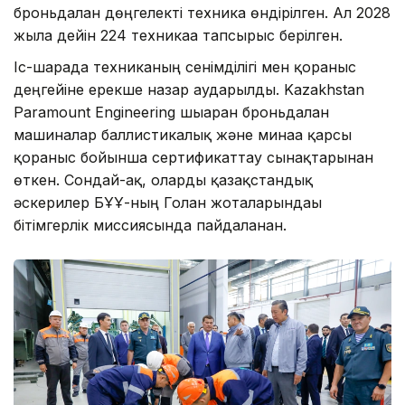
броньдалған дөңгелекті техника өндірілген. Ал 2028
жылға дейін 224 техникаға тапсырыс берілген.
Іс-шарада техниканың сенімділігі мен қорғаныс
деңгейіне ерекше назар аударылды. Kazakhstan
Paramount Engineering шығарған броньдалған
машиналар баллистикалық және минаға қарсы
қорғаныс бойынша сертификаттау сынақтарынан
өткен. Сондай-ақ, оларды қазақстандық
әскерилер БҰҰ-ның Голан жоталарындағы
бітімгерлік миссиясында пайдаланған.