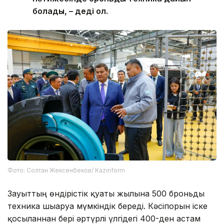
болады, – деді ол.
Фото: Солтан Жексенбеков/ Kazinform
Зауыттың өндірістік қуаты жылына 500 броньды
техника шығаруға мүмкіндік береді. Кәсіпорын іске
қосылғаннан бері әртүрлі үлгідегі 400-ден астам