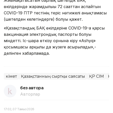
Жиынғақатысатын барлық шетелдік БАҚ
өкілдерінде жарамдылығы 72 сағаттан аспайтын
COVID-19 ПТР тестінің теріс нәтижелі анықтамасы
(шетелден келетіндерге) болуы қажет.
«Қазақстандық БАҚ өкілдеріне COVID-19-ға қарсы
вакцинация электрондық паспорты болуы
міндетті. Іс-шара өткізу орнына кіру «Ashyq»
қосымшасы арқылы да жүзеге асырылады»,-
делінген хабарламада.
Үкімет
Қазақстанның сыртқы саясаты
ҚР СІМ
Қа
без автора
Авторлар
17:02, 07 Тамыз 2026