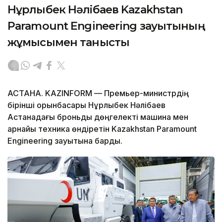
Нұрлыбек Нәлібаев Kazakhstan
Paramount Engineering зауытының
жұмысымен танысты
АСТАНА. KAZINFORM — Премьер-министрдің
бірінші орынбасары Нұрлыбек Нәлібаев
Астанадағы броньды дөңгелекті машина мен
арнайы техника өндіретін Kazakhstan Paramount
Engineering зауытына барды.