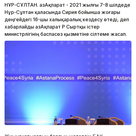
НҰР-СҰЛТАН. ҚазАқпарат - 2021 жылғы 7-8 шілдеде
Нұр-Сұлтан қаласында Сирия бойынша жоғары
деңгейдегі 16-шы халықаралық кездесу өтеді, деп
хабарлайды ҚазАқпарат ҚР Сыртқы істер
министрлігінің баспасөз қызметіне сілтеме жасап.