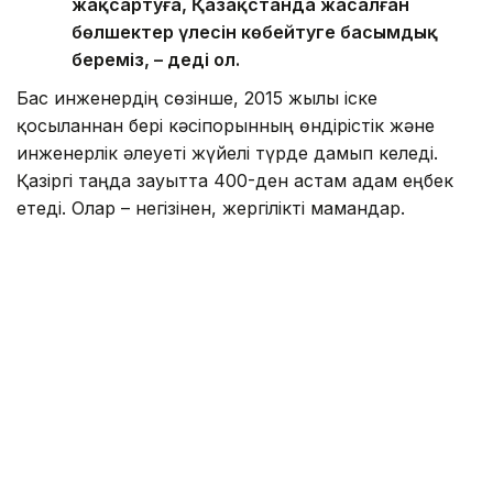
жақсартуға, Қазақстанда жасалған
бөлшектер үлесін көбейтуге басымдық
береміз, – деді ол.
Бас инженердің сөзінше, 2015 жылы іске
қосылғаннан бері кәсіпорынның өндірістік және
инженерлік әлеуеті жүйелі түрде дамып келеді.
Қазіргі таңда зауытта 400-ден астам адам еңбек
етеді. Олар – негізінен, жергілікті мамандар.