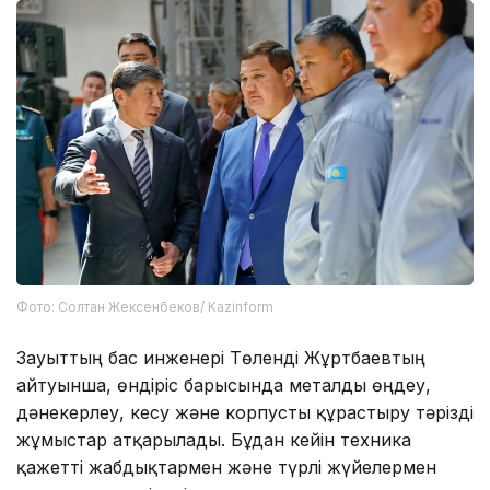
Фото: Солтан Жексенбеков/ Kazinform
Зауыттың бас инженері Төленді Жұртбаевтың
айтуынша, өндіріс барысында металды өңдеу,
дәнекерлеу, кесу және корпусты құрастыру тәрізді
жұмыстар атқарылады. Бұдан кейін техника
қажетті жабдықтармен және түрлі жүйелермен