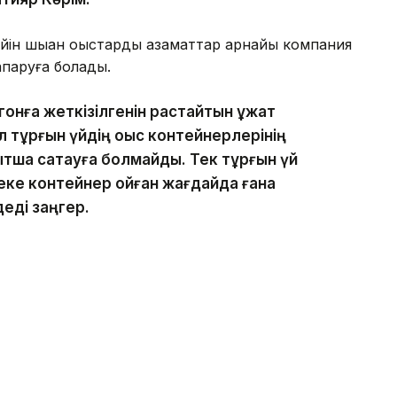
н шыққан қоқыстарды азаматтар арнайы компания
апаруға болады.
онға жеткізілгенін растайтын құжат
 тұрғын үйдің қоқыс контейнерлерінің
ытша сақтауға болмайды. Тек тұрғын үй
жеке контейнер қойған жағдайда ғана
 деді заңгер.
бірнеше әкімшілік бап қолданылуы мүмкін екенін
қықбұзушылық туралы кодекстің 505-
ы қолданылуы мүмкін. Егер дәл
ішінде қайталанса, айыппұл мөлшері екі