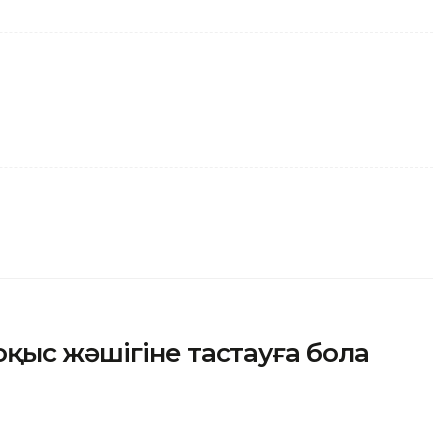
қыс жәшігіне тастауға бола