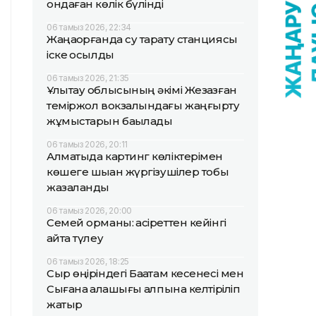
ондаған көлік бүлінді
06 тамыз 2026, 22:34
Жаңақорғанда су тарату станциясы
іске қосылды
06 тамыз 2026, 21:35
Ұлытау облысының әкімі Жезқазған
теміржол вокзалындағы жаңғырту
жұмыстарын бақылады
06 тамыз 2026, 20:11
Алматыда картинг көліктерімен
көшеге шыққан жүргізушілер тобы
жазаланды
06 тамыз 2026, 20:00
Семей орманы: қасіреттен кейінгі
қайта түлеу
06 тамыз 2026, 18:25
Сыр өңіріндегі Бақатам кесенесі мен
Сығанақ қалашығы қалпына келтіріліп
жатыр