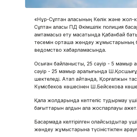
«Нұр-Сұлтан қаласының Көлік және жол-
Сұлтан қаласы ПД Әкімшілік полиция басқар
қамтамасыз ету мақсатында Қабанбай ба
төсемін орташа жөндеу жұмыстарының ба
ведомство хабарламасында.
Осыған байланысты, 25 сәуір - 5 мамыр
сәуір - 25 мамыр аралығында Ш.Қосшығұл
шектеледі. Атап айтқанда, Қорғалжын тас
Күмісбеков көшесінен Ш.Бейсекова көшес
Қала жолдарында кептеліс тудырмау үшін
бағыттарын алдын ала жоспарлауы қажет
Басқармада келтірілген қолайсыздықтар ү
жөндеу жұмыстарына түсіністікпен қарау