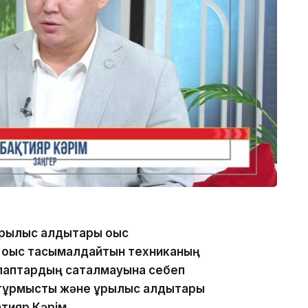
рылыс қалдықтары қоқыс
 қоқыс тасымалдайтын техниканың
лаптардың сақталмауына себеп
ұрмыстық және құрылыс қалдықтары
қтияр Кәрім.