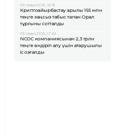
06 тамыз 2026, 18:16
Криптоайырбастау арқылы 155 млн
теңге заңсыз табыс тапқан Орал
тұрғыны сотталды
06 тамыз 2026, 17:44
NCOC компаниясынан 2,3 трлн
теңге өндіріп алу үшін атқарушылық
іс қозғалды