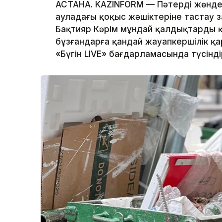
АСТАНА. KAZINFORM — Пәтерді жөнде
ауладағы қоқыс жәшіктеріне тастау з
Бақтияр Кәрім мұндай қалдықтарды қ
бұзғандарға қандай жауапкершілік қ
«Бүгін LIVE» бағдарламасында түсінді