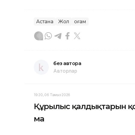
Астана
Жол
Қоғам
без автора
Авторлар
19:20, 06 Тамыз 2026
Құрылыс қалдықтарын қо
ма