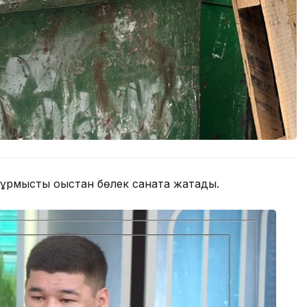
ұрмыстық қоқыстан бөлек санатқа жатады.