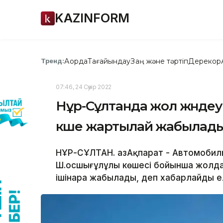
KAZINFORM
Ақорда
Тағайындау
Заң және тәртіп
Дерекқор
Тренд:
07:46, 24 Сәуір 2022
Нұр-Сұлтанда жол жөнде
көше жартылай жабылад
НҰР-СҰЛТАН. ҚазАқпарат - Автомобил
Ш.Қосшығұлұлы көшесі бойынша жолд
ішінара жабылады, деп хабарлайды ел