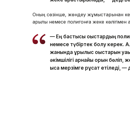
Оның сөзінше, жөндеу жұмыстарынан кейі
арқылы немесе полигонға жеке көлігімен 
— Ең бастысы қоқыстардың полиг
немесе түбіртек болу керек. Ал
жанында құрылыс қоқыстарын уақ
әкімшілігі арнайы орын бөліп, 
қысқа мерзімге рұқсат етіледі, —
Бақтияр Кәрім мұндай құқықбұзушылық үшін 
атап өтті.
— Мұндай жағдайда Әкімшілік құ
бабы, 344-бабы және 434-2-баб
осындай құқықбұзушылық бір жыл 
есе артады, — деді ол.