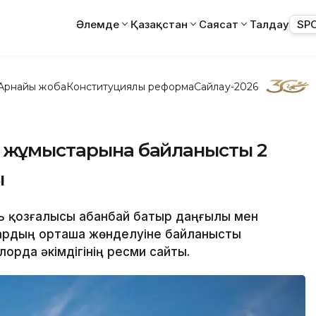
Әлемде
Қазақстан
Саясат
Талдау
SP
Арнайы жоба
Конституциялық реформа
Сайлау-2026
у жұмыстарына байланысты 2
ы
ь қозғалысы Қабанбай батыр даңғылы мен
ардың орташа жөнделуіне байланысты
орда әкімдігінің ресми сайты.