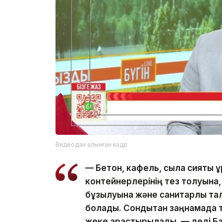
Видеодан алынған кадр
— Бетон, кафель, сылақ сияқты құ
контейнерлерінің тез толуына,
бұзылуына және санитарлық та
болады. Сондықтан заңнамада т
жеке қарастырылады, — деді Ба