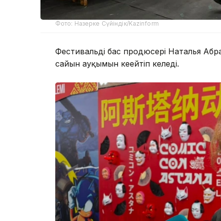
Фото: Назерке Сүйіндік/Kazinform
Фестивальдің бас продюсері Наталья Аб
сайын ауқымын кеңейтіп келеді.