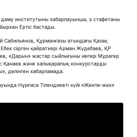
 даму институтының хабарлауынша, э стафетаны
йырхан Ертіс бастады.
й Сабильянов, Құрманғазы атындағы Қазақ
ңбек сіңірген қайраткері Арман Жүдебаев, ҚР
паев, «Дарын» жастар сыйлығының иегері Мұрагер
с Қанаев және халықаралық конкурстардың
», делінген хабарламада.
ауында Нұрғиса Тілендиевтің күйі «Жекпе-жек»