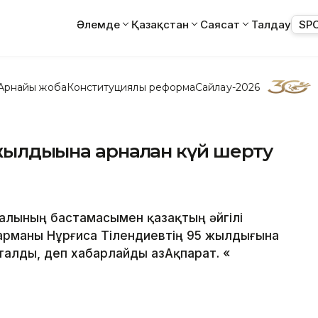
Әлемде
Қазақстан
Саясат
Талдау
SP
Арнайы жоба
Конституциялық реформа
Сайлау-2026
жылдығына арналған күй шерту
талының бастамасымен қазақтың әйгілі
аһарманы Нұрғиса Тілендиевтің 95 жылдығына
алды, деп хабарлайды ҚазАқпарат. «