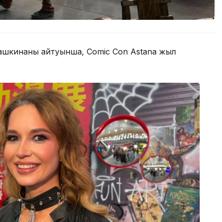
рашкинаның айтуынша, Comic Con Astana жыл