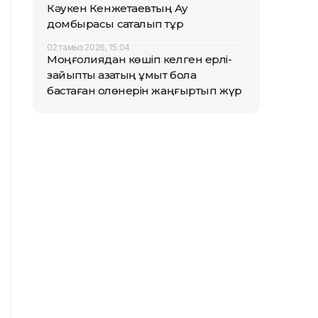
Кәукен Кенжетаевтың Аққу
домбырасы сақталып тұр
02 тамыз 2026, 15:04
Моңғолиядан көшіп келген ерлі-
зайыпты қазақтың ұмыт бола
бастаған қолөнерін жаңғыртып жүр