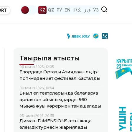
KZ
QZ
РУ
EN
中文
ق ز
ЎЗ
ORT
Тақырыпқа қатысты
06 тамыз 2026, 12:05
Елордада Орталық Азиядағы ең ірі
поп-мәдениет фестивалі басталды
06 тамыз 2026, 10:54
Биыл ел театрларында балаларға
арналған қойылымдарды 560
мыңға жуық көрермен тамашалады
05 тамыз 2026, 20:55
Димаш DiMENSIONS атты жаңа
әлемдік турнесін жариялады