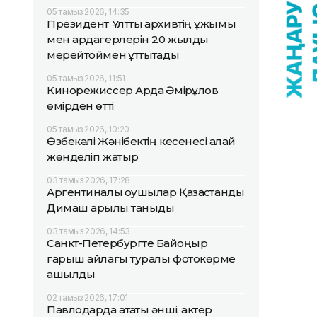
05 тамыз 2026, 14:35
Президент Ұлттық архивтің ұжымы
мен ардагерлерін 20 жылдық
мерейтоймен құттықтады
05 тамыз 2026, 11:51
Кинорежиссер Ардақ Әмірқұлов
өмірден өтті
05 тамыз 2026, 10:20
Өзбекәлі Жәнібектің кесенесі қалай
жөнделіп жатыр
03 тамыз 2026, 17:28
Аргентиналық оқушылар Қазақстанды
Димаш арқылы таныды
03 тамыз 2026, 14:53
Санкт-Петербургте Байқоңыр
ғарыш айлағы туралы фотокөрме
ашылды
02 тамыз 2026, 17:01
Павлодарда атақты әнші, актер