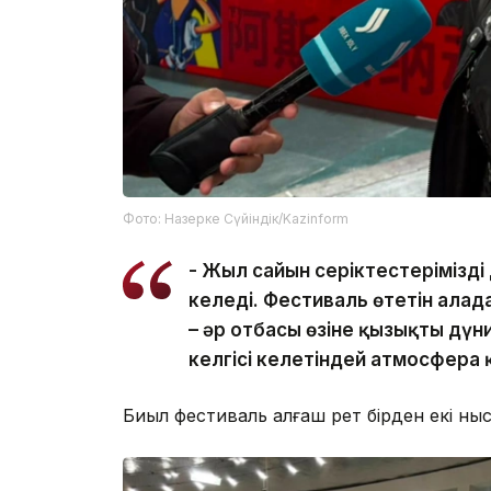
Фото: Назерке Сүйіндік/Kazinform
- Жыл сайын серіктестеріміздің 
келеді. Фестиваль өтетін алаңд
– әр отбасы өзіне қызықты дүн
келгісі келетіндей атмосфера 
Биыл фестиваль алғаш рет бірден екі н