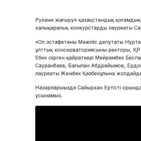
Рухани жаңғыру» қазақстандық қоғамдық
халықаралық конкурстардың лауреаты Са
«Ол эстафетаны Мәжіліс депутаты Нұрта
ұлттық консерваториясының ректоры, ҚР Е
Еңбек сіңірген қайраткері Мейрамбек Бес
Сауранбаев, Бағылан Абдрайымов, Ердо
лауреаты Жәнібек Қазбекұлына жолдайды
Назарларыңызда Сайырхан Ертістің орынд
ұсынамыз.