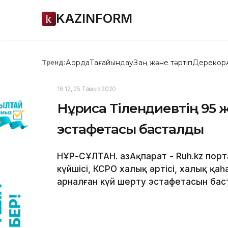
KAZINFORM
Ақорда
Тағайындау
Заң және тәртіп
Дерекқор
Тренд:
16:12, 25 Тамыз 2020
Нұрғиса Тілендиевтің 95 
эстафетасы басталды
НҰР-СҰЛТАН. ҚазАқпарат - Ruh.kz пор
күйшісі, КСРО халық әртісі, халық қ
арналған күй шерту эстафетасын баст