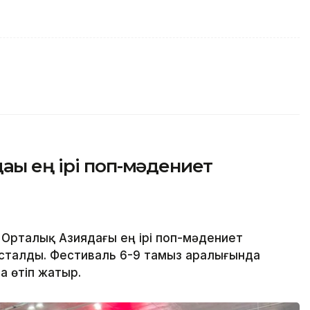
ғы ең ірі поп-мәдениет
 Орталық Азиядағы ең ірі поп-мәдениет
басталды. Фестиваль 6-9 тамыз аралығында
а өтіп жатыр.