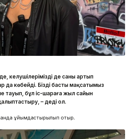
де, келушілеріміздің де саны артып
ар да көбейді. Біздің басты мақсатымыз
ие тауып, бұл іс-шараға жыл сайын
қалыптастыру, – деді ол.
ысанда ұйымдастырылып отыр.