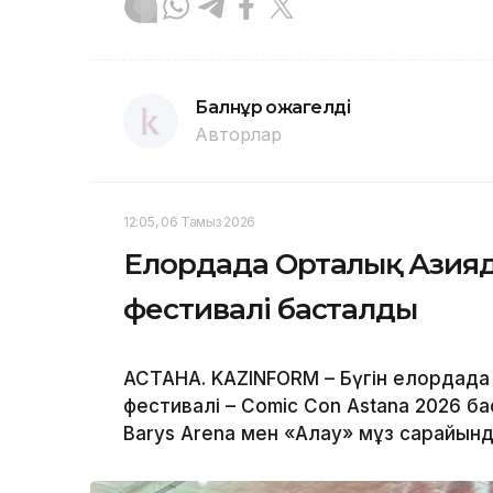
Балнұр Қожагелді
Авторлар
12:05, 06 Тамыз 2026
Елордада Орталық Азияда
фестивалі басталды
АСТАНА. KAZINFORM – Бүгін елордада
фестивалі – Comic Con Astana 2026 
Barys Arena мен «Алау» мұз сарайынд