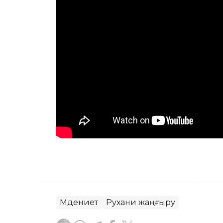
Мәдениет
Рухани жаңғыру