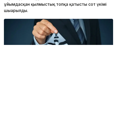
ұйымдасқан қылмыстық топқа қатысты сот үкімі
шығарылды.
Фото: ашық дереккөзден
Қаржылық мониторинг агенттігінің хабарлауынша,
қылмыстық топ ұйымдастырушылары инвестициялық
қор ретінде жасырынып, азаматтарға бағалы
қағаздарға, қаржы құралдарына және басқа
да активтерге инвестиция салуды