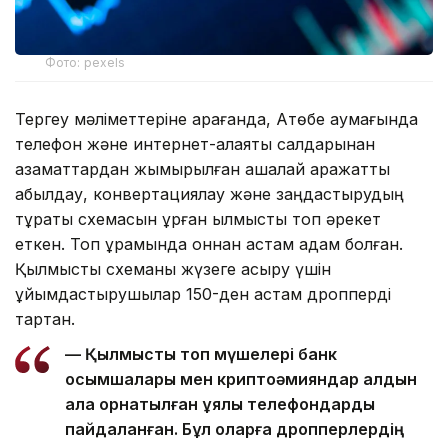
Фото: pexels
Тергеу мәліметтеріне қарағанда, Ақтөбе аумағында
телефон және интернет-алаяқтық салдарынан
азаматтардан жымқырылған ақшалай қаражатты
қабылдау, конвертациялау және заңдастырудың
тұрақты схемасын құрған қылмыстық топ әрекет
еткен. Топ құрамында оннан астам адам болған.
Қылмыстық схеманы жүзеге асыру үшін
ұйымдастырушылар 150-ден астам дропперді
тартқан.
— Қылмыстық топ мүшелері банк
қосымшалары мен криптоәмияндар алдын
ала орнатылған ұялы телефондарды
пайдаланған. Бұл оларға дропперлердің