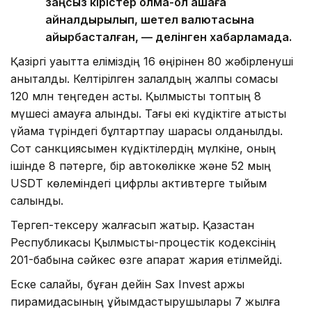
заңсыз кірістер қолма-қол ақшаға
айналдырылып, шетел валютасына
айырбасталған, — делінген хабарламада.
️Қазіргі уақытта еліміздің 16 өңірінен 80 жәбірленуші
анықталды. Келтірілген залалдың жалпы сомасы
120 млн теңгеден асты. Қылмыстық топтың 8
мүшесі қамауға алынды. Тағы екі күдіктіге қатысты
үйқамақ түріндегі бұлтартпау шарасы қолданылды.
Сот санкциясымен күдіктілердің мүлкіне, оның
ішінде 8 пәтерге, бір автокөлікке және 52 мың
USDT көлеміндегі цифрлық активтерге тыйым
салынды.
Тергеп-тексеру жалғасып жатыр. Қазақстан
Республикасы Қылмыстық-процестік кодексінің
201-бабына сәйкес өзге ақпарат жария етілмейді.
Еске салайық, бұған дейін Sax Invest қаржы
пирамидасының ұйымдастырушылары 7 жылға