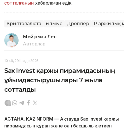
сотталғанын
хабарлаған едік.
Криптовалюта
Қылмыс
Дроппер
ҚР Қаржылық м
Мейірман Лес
Авторлар
10:49, 29 Шілде 2026
Sax Invest қаржы пирамидасының
ұйымдастырушылары 7 жылға
сотталды
АСТАНА. KAZINFORM — Ақтауда Sax Invest қаржы
пирамидасын құрған және оған басшылық еткен