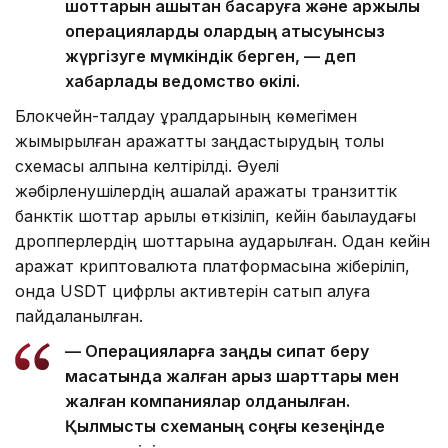
шоттарын қашықтан басқаруға және қаржылық
операцияларды олардың қатысуынсыз
жүргізуге мүмкіндік берген, — деп
хабарлады ведомство өкілі.
Блокчейн-талдау құралдарының көмегімен
жымқырылған қаражатты заңдастырудың толық
схемасы қалпына келтірілді. Әуелі
жәбірленушілердің ақшалай қаражаты транзиттік
банктік шоттар арқылы өткізіліп, кейін бақылаудағы
дропперлердің шоттарына аударылған. Одан кейін
қаражат криптовалюта платформасына жіберіліп,
онда USDT цифрлық активтерін сатып алуға
пайдаланылған.
— Операцияларға заңды сипат беру
мақсатында жалған қарыз шарттары мен
жалған компаниялар қолданылған.
Қылмыстық схеманың соңғы кезеңінде