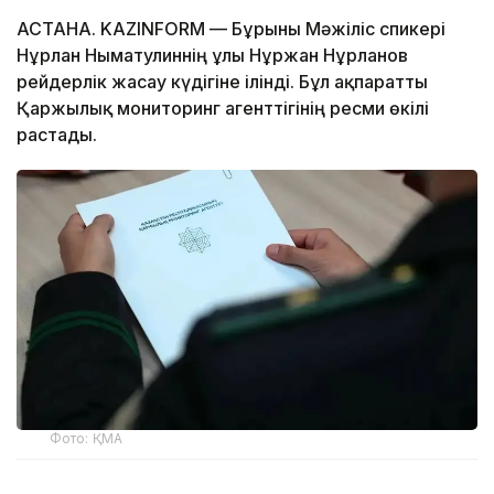
АСТАНА. KAZINFORM — Бұрынғы Мәжіліс спикері
Нұрлан Нығматулиннің ұлы Нұржан Нұрланов
рейдерлік жасау күдігіне ілінді. Бұл ақпаратты
Қаржылық мониторинг агенттігінің ресми өкілі
растады.
Фото: ҚМА