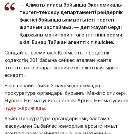
— Алматы қаласы бойынша Экономикалық
тергеп-тексеру департаменті рейдерлік
фактісі бойынша қылмыстық істі тергеп
жатқанын растаймыз, — деп жауап берді
Қаржылық мониторинг агенттігінің ресми
өкілі Ернар Тайжан агенттік тілшісіне.
Сондай-ақ, ресми өкіл Қылмыстық-процестік
кодекстің 201-бабына сәйкес аталған жайтқа
қатысты өзге ақпарат жария етуге жатпайтынын
ескертті.
Еске салайық, биыл 3 наурызда еліміздің
прокуратура органдары бұрынғы Мәжіліс спикері
Нұрлан Нығматулиннің ағасы Арғын Нығматулинге
іздеу жариялады
.
Кейін Прокуратура органдарының бастама
жасауымен Сыбайлас жемқорлыққа қарсы іс-қимыл
агенттігі іздеу жариялаған А. Нығматулиннің