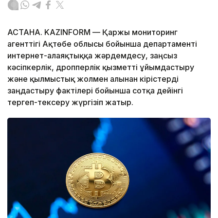
АСТАНА. KAZINFORM — Қаржы мониторинг
агенттігі Ақтөбе облысы бойынша департаменті
интернет-алаяқтыққа жәрдемдесу, заңсыз
кәсіпкерлік, дропперлік қызметті ұйымдастыру
және қылмыстық жолмен алынған кірістерді
заңдастыру фактілері бойынша сотқа дейінгі
тергеп-тексеру жүргізіп жатыр.