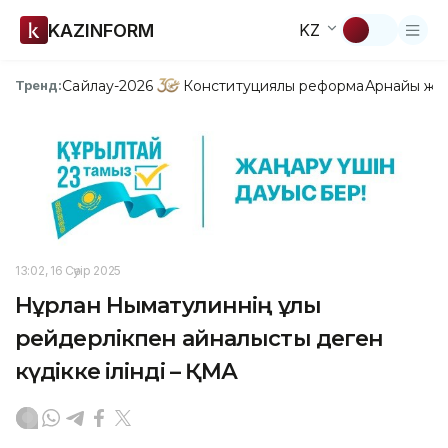
KAZINFORM
KZ
Сайлау-2026
Конституциялық реформа
Арнайы жо
Тренд:
13:02, 16 Сәуір 2025
Нұрлан Нығматулиннің ұлы
рейдерлікпен айналысты деген
күдікке ілінді – ҚМА