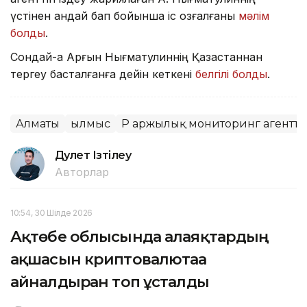
үстінен қандай бап бойынша іс қозғалғаны
мәлім
болды
.
Сондай-ақ Арғын Нығматулиннің Қазақстаннан
тергеу басталғанға дейін кеткені
белгілі болды
.
Алматы
Қылмыс
ҚР Қаржылық мониторинг агенттіг
Дәулет Ізтілеу
Авторлар
10:54, 30 Шілде 2026
Ақтөбе облысында алаяқтардың
ақшасын криптовалютаға
айналдырған топ ұсталды