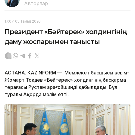
Авторлар
17:07, 05 Тамыз 2026
Президент «Бәйтерек» холдингінің
даму жоспарымен танысты
АСТАНА. KAZINFORM — Мемлекет басшысы Қасым-
Жомарт Тоқаев «Бәйтерек» холдингінің басқарма
төрағасы Рустам Қарағойшинді қабылдады. Бұл
туралы Ақорда мәлім етті.