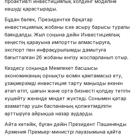
проактивті инвестициялық холдинг моделіне
көшуді қарастырады.
Бұдан бөлек, Президентке бірқатар
инвестициялық жобаны іске асыру барысы туралы
баяндалды. Жыл соңына дейін Инвестициялық
кеңестің қарауына импортты алмастыруға,
экспорт пен инфрақұрылымды дамытуға
бағытталған 26 жобаны енгізу жоспарланып отыр.
Кездесу соңында Мемлекет басшысы
экономиканың орнықты өсімін қамтамасыз ету,
ұзақмерзімді инвестиция тарту маңызды екенін
атап өтіп, шағын және орта бизнесті қолдау тетігін
күшейту жөнінде міндет жүктеді. Сонымен қатар
азаматтар үшін баспананың қолжетімділігін
арттыруға айрықша назар аударды.
Айта кетейік, бұған дейін Президент Пашинянды
Армения Премьер-министрі лауазымына қайта