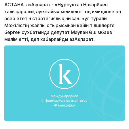
АСТАНА. ҚазАқпарат - «Нұрсұлтан Назарбаев
халықаралық әуежайы» мемлекеттің имиджіне оң
әсер ететін стратегиялық нысан. Бұл туралы
Мәжілістің жалпы отырысынан кейін тілшілерге
берген сұхбатында депутат Мәулен Әшімбаев
мәлім етті, деп хабарлайды ҚазАқпарат.