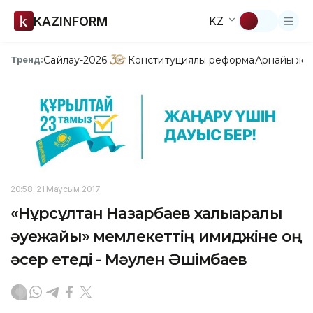
KAZINFORM
KZ
Сайлау-2026
Конституциялық реформа
Арнайы жо
Тренд:
20:58, 21 Маусым 2017
«Нұрсұлтан Назарбаев халықаралық
әуежайы» мемлекеттің имиджіне оң
әсер етеді - Мәулен Әшімбаев