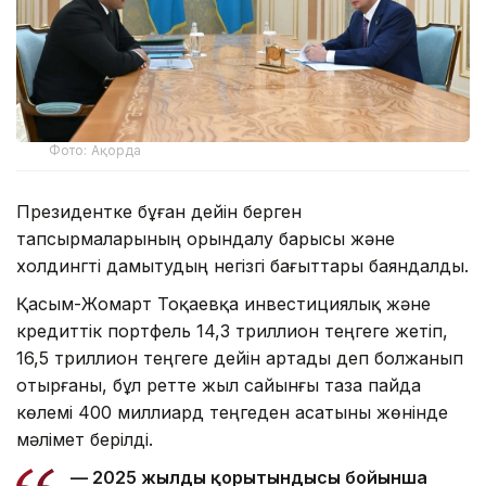
Фото: Ақорда
Президентке бұған дейін берген
тапсырмаларының орындалу барысы және
холдингті дамытудың негізгі бағыттары баяндалды.
Қасым-Жомарт Тоқаевқа инвестициялық және
кредиттік портфель 14,3 триллион теңгеге жетіп,
16,5 триллион теңгеге дейін артады деп болжанып
отырғаны, бұл ретте жыл сайынғы таза пайда
көлемі 400 миллиард теңгеден асатыны жөнінде
мәлімет берілді.
— 2025 жылдың қорытындысы бойынша