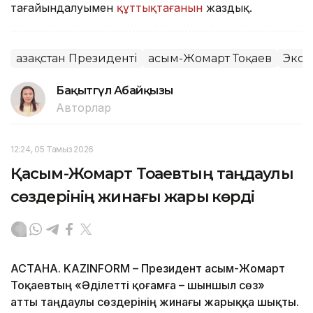
тағайындалуымен
құттықтағанын
жаздық.
Қазақстан Президенті
Қасым-Жомарт Тоқаев
Экон
Бақытгүл Абайқызы
Авторлар
12:24, 05 Тамыз 2026
Қасым-Жомарт Тоқаевтың таңдаулы
сөздерінің жинағы жарық көрді
АСТАНА. KAZINFORM – Президент Қасым-Жомарт
Тоқаевтың «Әділетті қоғамға – шыншыл сөз»
атты таңдаулы сөздерінің жинағы жарыққа шықты.