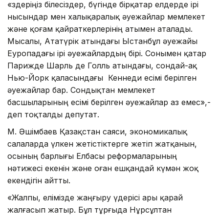
«Өздеріңіз білесіздер, бүгінде бірқатар елдерде ірі
нысындар мен халықаралық әуежайлар мемлекет
және қоғам қайраткерлерінің атымен аталады.
Мысалы, Ататүрік атындағы Ыстанбұл әуежайы
Еуропадағы ірі әуежайлардың бірі. Сонымен қатар
Парижде Шарль де Голль атындағы, сондай-ақ
Нью-Йорк қаласындағы Кеннеди есімі берілген
әуежайлар бар. Сондықтан мемлекет
басшыларының есімі берілген әуежайлар аз емес»,-
деп тоқталды депутат.
М. Әшімбаев Қазақстан саяси, экономикалық
салаларда үлкен жетістіктерге жетіп жатқанын,
осының барлығы Елбасы реформаларының
нәтижесі екенін және оған ешқандай күмән жоқ
екендігін айтты.
«Жалпы, елімізде жаңғыру үдерісі ары қарай
жалғасып жатыр. Бұл тұрғыда Нұрсұлтан