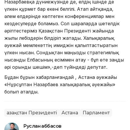
Назарбаевқа дүниежүзінде де, елдің ішінде де
үлкен құрмет бар екені белгілі. Атап айтқанда,
әлем елдерінде көптеген конференциялар мен
кездесулерде боламыз. Сол шараларда шетелдік
әріптестеріміз Қазақстан Президенті жайында
жылы лебіздерін білдіріп жатады. Халықаралық
әуежай мемлекеттің имиджін қалыптастыратын
үлкен нысан. Сондықтан маңызды стратегиялық
нысанды Елбасының есімімен атау - бұл өте заңды
әрі орынды шешім»,-деп түйіндеді депутат.
Бұдан бұрын хабарланғандай , Астана әуежайы
«Нұрсұлтан Назарбаев халықаралық әуежайы»
болып аталды.
Қазақстан Президенті
Астана
Парламент
Руслан Ғаббасов