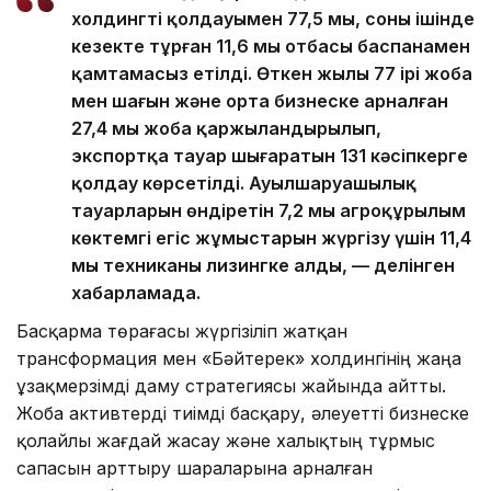
холдингтің қолдауымен 77,5 мың, соның ішінде
кезекте тұрған 11,6 мың отбасы баспанамен
қамтамасыз етілді. Өткен жылы 77 ірі жоба
мен шағын және орта бизнеске арналған
27,4 мың жоба қаржыландырылып,
экспортқа тауар шығаратын 131 кәсіпкерге
қолдау көрсетілді. Ауылшаруашылық
тауарларын өндіретін 7,2 мың агроқұрылым
көктемгі егіс жұмыстарын жүргізу үшін 11,4
мың техниканы лизингке алды, — делінген
хабарламада.
Басқарма төрағасы жүргізіліп жатқан
трансформация мен «Бәйтерек» холдингінің жаңа
ұзақмерзімді даму стратегиясы жайында айтты.
Жоба активтерді тиімді басқару, әлеуетті бизнеске
қолайлы жағдай жасау және халықтың тұрмыс
сапасын арттыру шараларына арналған