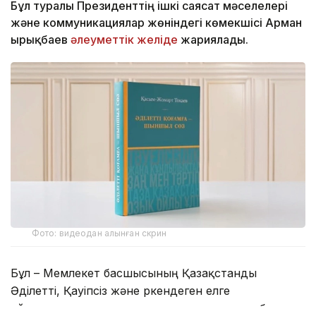
Бұл туралы Президенттің ішкі саясат мәселелері
және коммуникациялар жөніндегі көмекшісі Арман
Қырықбаев
әлеуметтік желіде
жариялады.
Фото: видеодан алынған скрин
Бұл – Мемлекет басшысының Қазақстанды
Әділетті, Қауіпсіз және Өркендеген елге
айналдыруды көздеген ұлы мұратының сөзбен