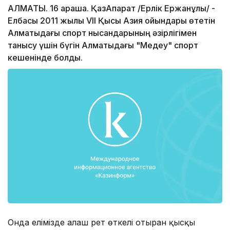
АЛМАТЫ. 16 қараша. ҚазАқпарат /Ерлік Ержанұлы/ -
Елбасы 2011 жылы VII Қысқы Азия ойындары өтетін
Алматыдағы спорт нысандарының әзірлігімен
танысу үшін бүгін Алматыдағы "Медеу" спорт
кешенінде болды.
Онда елімізде алғаш рет өткелі отырған қысқы