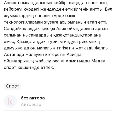
Азияда нысандарының кейбірі жаңадан салынып,
кейбіреуі күрделі жөндеуден өткізілгенін айтты. Бұл
жұмыстардың сапалы түрде озық
технологиялармен жүзеге асырылғанын атап өтті.
Сондай-ақ алдағы қысқы Азия ойындарына арнап
салынған нысандардың қазақстандықтарға ғана
емес, Қазақстандағы туризм индустриясының
дамуына да оң ықпалын тигізетін жеткізді. Жалпы,
Астанада жалауын көтеретін Азияда
ойындарының жабылу рәсімі Алматыдағы Медеу
спорт кешенінде өтпек.
Спорт
без автора
Авторлар