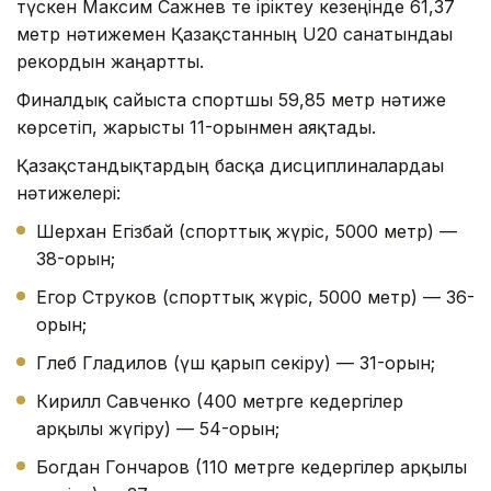
түскен Максим Сажнев те іріктеу кезеңінде 61,37
метр нәтижемен Қазақстанның U20 санатындағы
рекордын жаңартты.
Финалдық сайыста спортшы 59,85 метр нәтиже
көрсетіп, жарысты 11-орынмен аяқтады.
Қазақстандықтардың басқа дисциплиналардағы
нәтижелері:
Шерхан Егізбай (спорттық жүріс, 5000 метр) —
38-орын;
Егор Струков (спорттық жүріс, 5000 метр) — 36-
орын;
Глеб Гладилов (үш қарғып секіру) — 31-орын;
Кирилл Савченко (400 метрге кедергілер
арқылы жүгіру) — 54-орын;
Богдан Гончаров (110 метрге кедергілер арқылы