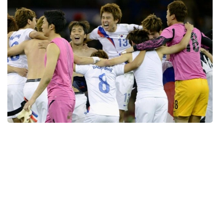
Фото: Kyodo
Жағдайдан хабардар дереккөздің мәліметінше, JFA
тергеу қорытындысын жариялауды жоспарлап
отыр.
Тексеруге 8 тамызда Оңтүстік Кореяның MBC
телеарнасында көрсетілген сюжет себеп болған.