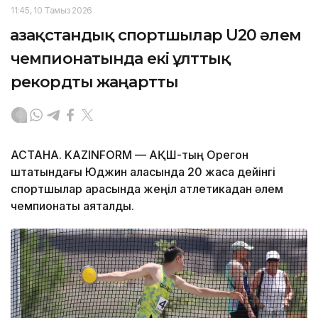
11:45, 10 Тамыз 2026
Қазақстандық спортшылар U20 әлем
чемпионатында екі ұлттық
рекордты жаңартты
АСТАНА. KAZINFORM — АҚШ-тың Орегон
штатындағы Юджин қаласында 20 жасқа дейінгі
спортшылар арасында жеңіл атлетикадан әлем
чемпионаты аяқталды.