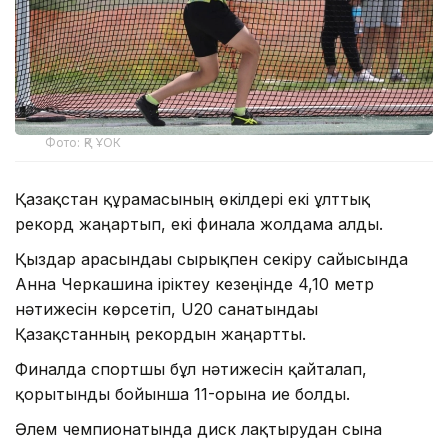
Фото: ҚР ҰОК
Қазақстан құрамасының өкілдері екі ұлттық
рекорд жаңартып, екі финалға жолдама алды.
Қыздар арасындағы сырықпен секіру сайысында
Анна Черкашина іріктеу кезеңінде 4,10 метр
нәтижесін көрсетіп, U20 санатындағы
Қазақстанның рекордын жаңартты.
Финалда спортшы бұл нәтижесін қайталап,
қорытынды бойынша 11-орынға ие болды.
Әлем чемпионатында диск лақтырудан сынға