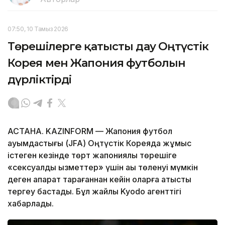
07:50, 10 Тамыз 2026
Төрешілерге қатысты дау Оңтүстік
Корея мен Жапония футболын
дүрліктірді
АСТАНА. KAZINFORM — Жапония футбол
қауымдастығы (JFA) Оңтүстік Кореяда жұмыс
істеген кезінде төрт жапониялық төрешіге
«сексуалдық қызметтер» үшін ақы төленуі мүмкін
деген ақпарат тарағаннан кейін оларға қатысты
тергеу бастады. Бұл жайлы Kyodo агенттігі
хабарлады.