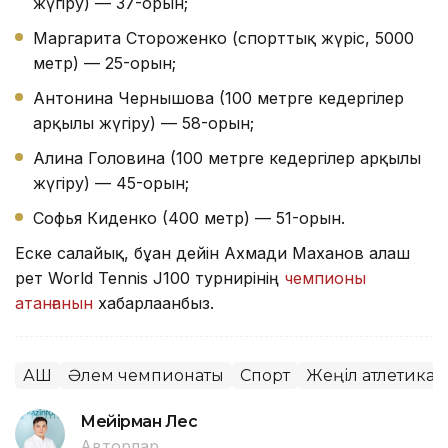
жүгіру) — 37-орын;
Маргарита Стороженко (спорттық жүріс, 5000
метр) — 25-орын;
Антонина Чернышова (100 метрге кедергілер
арқылы жүгіру) — 58-орын;
Алина Головина (100 метрге кедергілер арқылы
жүгіру) — 45-орын;
Софья Киденко (400 метр) — 51-орын.
Еске салайық, бұған дейін Ахмади Маханов алғаш
рет World Tennis J100 турнирінің
чемпионы
атанғанын
хабарлағанбыз.
АҚШ
Әлем чемпионаты
Спорт
Жеңіл атлетика
Мейірман Лес
Авторлар