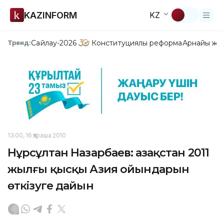
KAZINFORM
KZ
Сайлау-2026
Конституциялық реформа
Арнайы жо
Тренд:
13:00, 16 Қараша 2010
Нұрсұлтан Назарбаев: Қазақстан 2011
жылғы қысқы Азия ойындарын
өткізуге дайын