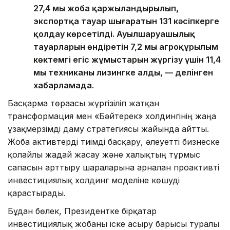
27,4 мың жоба қаржыландырылып,
экспортқа тауар шығаратын 131 кәсіпкерге
қолдау көрсетілді. Ауылшаруашылық
тауарларын өндіретін 7,2 мың агроқұрылым
көктемгі егіс жұмыстарын жүргізу үшін 11,4
мың техниканы лизингке алды, — делінген
хабарламада.
Басқарма төрағасы жүргізіліп жатқан
трансформация мен «Бәйтерек» холдингінің жаңа
ұзақмерзімді даму стратегиясы жайында айтты.
Жоба активтерді тиімді басқару, әлеуетті бизнеске
қолайлы жағдай жасау және халықтың тұрмыс
сапасын арттыру шараларына арналған проактивті
инвестициялық холдинг моделіне көшуді
қарастырады.
Бұдан бөлек, Президентке бірқатар
инвестициялық жобаны іске асыру барысы туралы