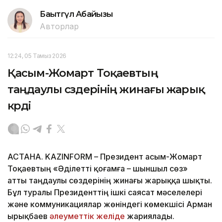
Бақытгүл Абайқызы
Авторлар
12:24, 05 Тамыз 2026
Қасым-Жомарт Тоқаевтың
таңдаулы сөздерінің жинағы жарық
көрді
АСТАНА. KAZINFORM – Президент Қасым-Жомарт
Тоқаевтың «Әділетті қоғамға – шыншыл сөз»
атты таңдаулы сөздерінің жинағы жарыққа шықты.
Бұл туралы Президенттің ішкі саясат мәселелері
және коммуникациялар жөніндегі көмекшісі Арман
Қырықбаев
әлеуметтік желіде
жариялады.