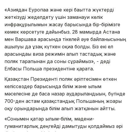
«Азиядан Еуропаға және кері бағытта жүктерді
жеткізуді жеделдету үшін заманауи көлік
инфрақұрылымын жасау барысында бір-бірімізге
көмек көрсетуге дайынбыз. 28 мамырда Астана
мен Варшава арасында тікелей әуе байланысының
ашылуы да ұзақ күткен оқиға болды. Біз екі ел
арасындағы виза режимін алып тастадық және
поляк тарапынан да соны сұраймыз», - деді
Елбасы Польша президентіне қарата.
Қазақстан Президенті поляк әріптесімен өткен
келіссөздер барысында білім және ғылым
мәселесіне де баса назар аударылғандығын, бүгінде
700-ден астам қазақстандық Польшаның жоғары
оқу орындарында білім алып жатқанын айтты.
«Сонымен қатар ғылым-білім, мәдени-
гуманитарлық деңгейді дамытуды қолдаймыз әрі