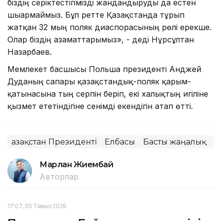
біздің серіктестігімізді жандандыруды да естен
шығармаймыз. Бұл ретте Қазақстанда тұрып
жатқан 32 мың поляк диаспорасының рөлі ерекше.
Олар біздің азаматтарымыз», - деді Нұрсұлтан
Назарбаев.
Мемлекет басшысы Польша президенті Анджей
Дуданың сапары қазақстандық-поляк қарым-
қатынасына тың серпін беріп, екі халықтың игіліне
қызмет ететіндігіне сенімді екендігін атап өтті.
Қазақстан Президенті
Елбасы
Басты жаңалық
Е
Марлан Жиембай
Авторлар
17:07, 05 Тамыз 2026