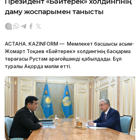
Президент «Бәйтерек» холдингінің
даму жоспарымен танысты
АСТАНА. KAZINFORM — Мемлекет басшысы Қасым-
Жомарт Тоқаев «Бәйтерек» холдингінің басқарма
төрағасы Рустам Қарағойшинді қабылдады. Бұл
туралы Ақорда мәлім етті.