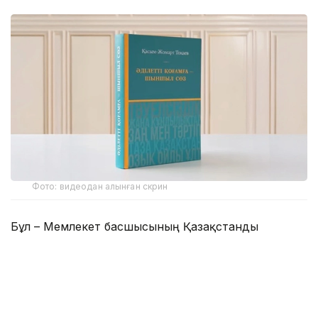
Фото: видеодан алынған скрин
Бұл – Мемлекет басшысының Қазақстанды
Әділетті, Қауіпсіз және Өркендеген елге
айналдыруды көздеген ұлы мұратының сөзбен
көмкерілген жиынтық бейнесі.
– Құрметті достар! Сөз қадірін түсінетін,