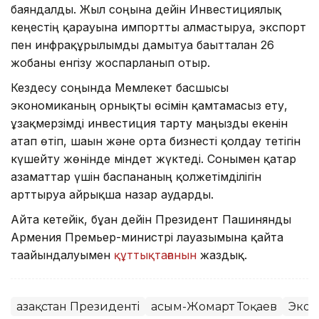
баяндалды. Жыл соңына дейін Инвестициялық
кеңестің қарауына импортты алмастыруға, экспорт
пен инфрақұрылымды дамытуға бағытталған 26
жобаны енгізу жоспарланып отыр.
Кездесу соңында Мемлекет басшысы
экономиканың орнықты өсімін қамтамасыз ету,
ұзақмерзімді инвестиция тарту маңызды екенін
атап өтіп, шағын және орта бизнесті қолдау тетігін
күшейту жөнінде міндет жүктеді. Сонымен қатар
азаматтар үшін баспананың қолжетімділігін
арттыруға айрықша назар аударды.
Айта кетейік, бұған дейін Президент Пашинянды
Армения Премьер-министрі лауазымына қайта
тағайындалуымен
құттықтағанын
жаздық.
Қазақстан Президенті
Қасым-Жомарт Тоқаев
Экон