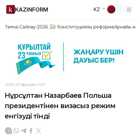
KAZINFORM
KZ
Сайлау-2026
Конституциялық реформа
Арнайы жо
Тренд:
13:59, 06 Қыркүйек 2017
Нұрсұлтан Назарбаев Польша
президентінен визасыз режим
енгізуді өтінді