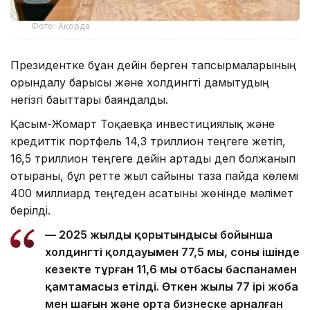
Фото: Ақорда
Президентке бұған дейін берген тапсырмаларының
орындалу барысы және холдингті дамытудың
негізгі бағыттары баяндалды.
Қасым-Жомарт Тоқаевқа инвестициялық және
кредиттік портфель 14,3 триллион теңгеге жетіп,
16,5 триллион теңгеге дейін артады деп болжанып
отырғаны, бұл ретте жыл сайынғы таза пайда көлемі
400 миллиард теңгеден асатыны жөнінде мәлімет
берілді.
— 2025 жылдың қорытындысы бойынша
холдингтің қолдауымен 77,5 мың, соның ішінде
кезекте тұрған 11,6 мың отбасы баспанамен
қамтамасыз етілді. Өткен жылы 77 ірі жоба
мен шағын және орта бизнеске арналған