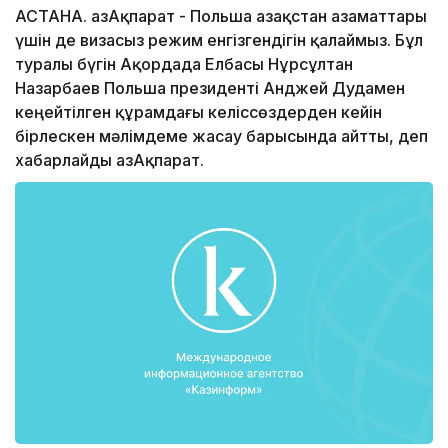
АСТАНА. ҚазАқпарат - Польша Қазақстан азаматтары
үшін де визасыз режим енгізгендігін қалаймыз. Бұл
туралы бүгін Ақордада Елбасы Нұрсұлтан
Назарбаев Польша президенті Анджей Дудамен
кеңейтілген құрамдағы келіссөздерден кейін
бірлескен мәлімдеме жасау барысында айтты, деп
хабарлайды ҚазАқпарат.